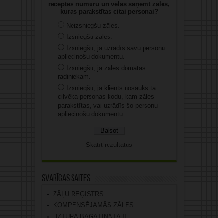
receptes numuru un vēlas saņemt zāles,
kuras parakstītas citai personai?
Neizsniegšu zāles.
Izsniegšu zāles.
Izsniegšu, ja uzrādīs savu personu
apliecinošu dokumentu.
Izsniegšu, ja zāles domātas
radiniekam.
Izsniegšu, ja klients nosauks tā
cilvēka personas kodu, kam zāles
parakstītas, vai uzrādīs šo personu
apliecinošu dokumentu.
Skatīt rezultātus
Svarīgas saites
ZĀĻU REĢISTRS
KOMPENSĒJAMĀS ZĀLES
UZTURA BAGĀTINĀTĀJI