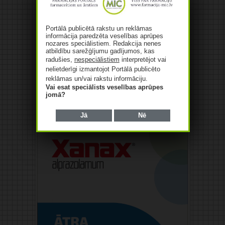
Portālā publicētā rakstu un reklāmas
informācija paredzēta veselības aprūpes
nozares speciālistiem. Redakcija nenes
atbildību sarežģījumu gadījumos, kas
radušies,
nespeciālistiem
interpretējot vai
nelietderīgi izmantojot Portālā publicēto
reklāmas un/vai rakstu informāciju.
Vai esat speciālists veselības aprūpes
jomā?
Reklāma
Jā
Nē