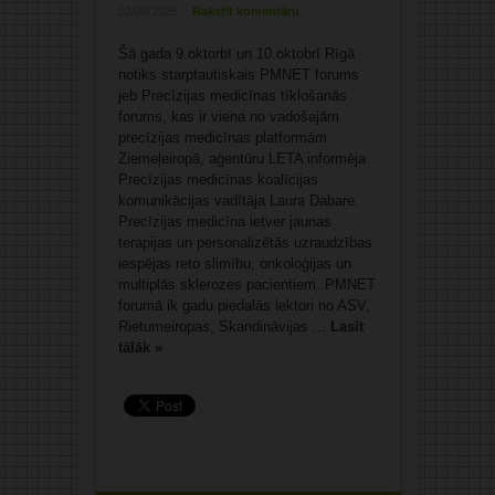
02/09/2025
Rakstīt komentāru
Šā gada 9.oktorbī un 10.oktobrī Rīgā
notiks starptautiskais PMNET forums
jeb Precīzijas medicīnas tīklošanās
forums, kas ir viena no vadošajām
precīzijas medicīnas platformām
Ziemeļeiropā, aģentūru LETA informēja
Precīzijas medicīnas koalīcijas
komunikācijas vadītāja Laura Dabare.
Precīzijas medicīna ietver jaunas
terapijas un personalizētās uzraudzības
iespējas reto slimību, onkoloģijas un
multiplās sklerozes pacientiem. PMNET
forumā ik gadu piedalās lektori no ASV,
Rietumeiropas, Skandināvijas ...
Lasīt
tālāk »