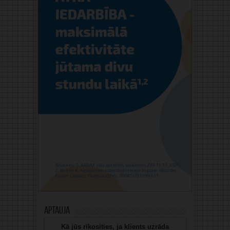
Aptauja
Kā jūs rīkosities, ja klients uzrāda