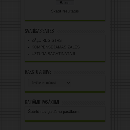
Skatīt rezultātus
Svarīgas saites
ZĀĻU REĢISTRS
KOMPENSĒJAMĀS ZĀLES
UZTURA BAGĀTINĀTĀJI
Rakstu arhīvs
Rakstu
arhīvs
Gaidāmie pasākumi
Šobrīd nav gaidāmo pasākumi.