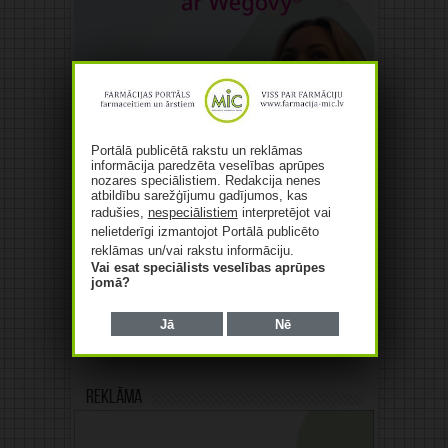
Portālā publicētā rakstu un reklāmas
informācija paredzēta veselības aprūpes
nozares speciālistiem. Redakcija nenes
atbildību sarežģījumu gadījumos, kas
radušies,
nespeciālistiem
interpretējot vai
nelietderīgi izmantojot Portālā publicēto
reklāmas un/vai rakstu informāciju.
Vai esat speciālists veselības aprūpes
jomā?
Jā
Nē
Reklāma