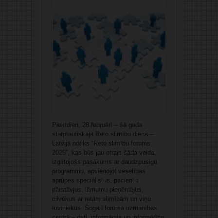
Piektdien, 28.februārī – šā gada
starptautiskajā Reto slimību dienā –
Latvijā notiks “Reto slimību forums
2025”, kas būs jau otrais šāda veida
izglītojošs pasākums ar daudzpusīgu
programmu, apvienojot veselības
aprūpes speciālistus, pacientu
pārstāvjus, lēmumu pieņēmējus,
cilvēkus ar retām slimībām un viņu
tuviniekus. Šogad foruma uzmanības
centrā – dati, informācija un informētība.