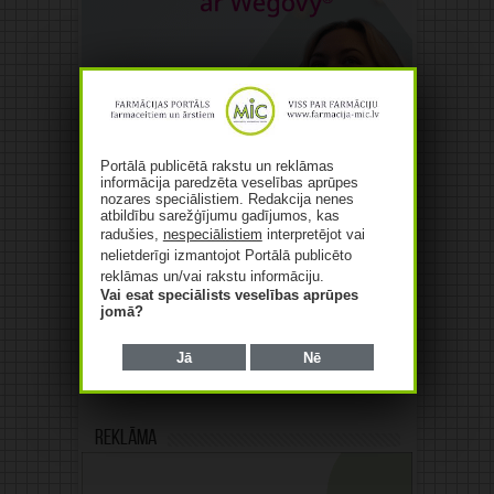
Portālā publicētā rakstu un reklāmas
informācija paredzēta veselības aprūpes
nozares speciālistiem. Redakcija nenes
atbildību sarežģījumu gadījumos, kas
radušies,
nespeciālistiem
interpretējot vai
nelietderīgi izmantojot Portālā publicēto
reklāmas un/vai rakstu informāciju.
Vai esat speciālists veselības aprūpes
jomā?
Jā
Nē
Reklāma