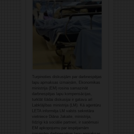
Turpinoties diskusijām par darbnespējas
lapu apmaksas izmaiņām, Ekonomikas
ministrija (EM) rosina samazināt
darbnespējas lapu kompensācijas,
turklāt šādai diskusijai ir gatava arī
Labklājības ministrija (LM). Kā aģentūru
LETA informēja LM valsts sekretāra
vietniece Diāna Jakaite, ministrija,
līdzīgi kā sociālie partneri, ir saņēmusi
EM apkopojumu par iespējamām
izmaiņām darbnespējas lapu apmaksas