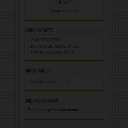
Skatīt rezultātus
Svarīgas saites
ZĀĻU REĢISTRS
KOMPENSĒJAMĀS ZĀLES
UZTURA BAGĀTINĀTĀJI
Rakstu arhīvs
Rakstu
arhīvs
Gaidāmie pasākumi
Šobrīd nav gaidāmo pasākumi.