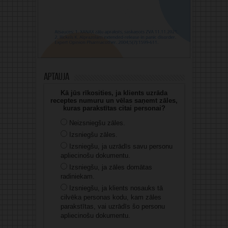
Aptauja
Kā jūs rīkosities, ja klients uzrāda
receptes numuru un vēlas saņemt zāles,
kuras parakstītas citai personai?
Neizsniegšu zāles.
Izsniegšu zāles.
Izsniegšu, ja uzrādīs savu personu
apliecinošu dokumentu.
Izsniegšu, ja zāles domātas
radiniekam.
Izsniegšu, ja klients nosauks tā
cilvēka personas kodu, kam zāles
parakstītas, vai uzrādīs šo personu
apliecinošu dokumentu.