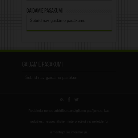
Gaidāmie pasākumi
Šobrīd nav gaidāmo pasākumi.
Gaidāmie pasākumi
Šobrīd nav gaidāmo pasākumi.
Redakcija nenes atbildību sarežģījumu gadījumos, kas
radušies, nespeciālistiem interpretējot vai nelietderīgi
izmantojot šo informāciju.