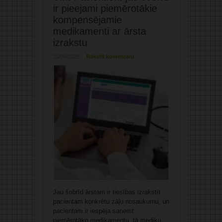
ir pieejami piemērotākie
kompensējamie
medikamenti ar ārsta
izrakstu
15/05/2025
Rakstīt komentāru
Jau šobrīd ārstam ir tiesības izrakstīt
pacientam konkrētu zāļu nosaukumu, un
pacientam ir iespēja saņemt
piemērotāko medikamentu, tā mediķu