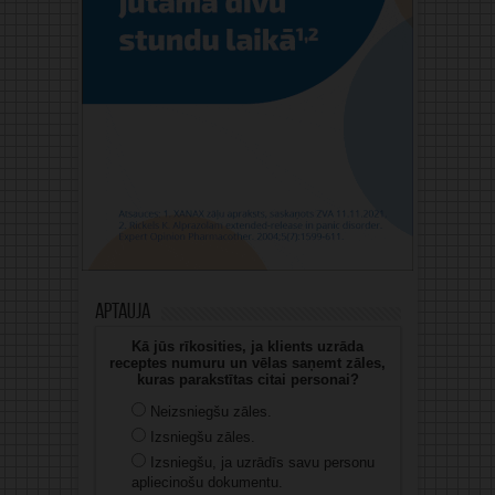
Aptauja
Kā jūs rīkosities, ja klients uzrāda
receptes numuru un vēlas saņemt zāles,
kuras parakstītas citai personai?
Neizsniegšu zāles.
Izsniegšu zāles.
Izsniegšu, ja uzrādīs savu personu
apliecinošu dokumentu.