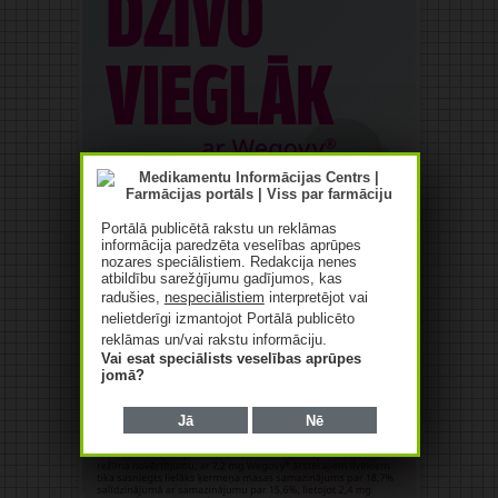
Portālā publicētā rakstu un reklāmas
informācija paredzēta veselības aprūpes
nozares speciālistiem. Redakcija nenes
atbildību sarežģījumu gadījumos, kas
radušies,
nespeciālistiem
interpretējot vai
nelietderīgi izmantojot Portālā publicēto
reklāmas un/vai rakstu informāciju.
Vai esat speciālists veselības aprūpes
jomā?
Jā
Nē