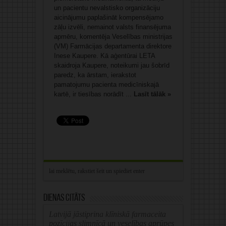
un pacientu nevalstisko organizāciju
aicinājumu paplašināt kompensējamo
zāļu izvēli, nemainot valsts finansējuma
apmēru, komentēja Veselības ministrijas
(VM) Farmācijas departamenta direktore
Inese Kaupere. Kā aģentūrai LETA
skaidroja Kaupere, noteikumi jau šobrīd
paredz, ka ārstam, ierakstot
pamatojumu pacienta medicīniskajā
kartē, ir tiesības norādīt ...
Lasīt tālāk »
Dienas citāts
Latvijā jāstiprina klīniskā farmaceita
pozīcijas slimnīcā un veselības aprūpes