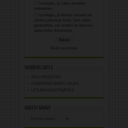
Izsniegšu, ja zāles domātas
radiniekam.
Izsniegšu, ja klients nosauks tā
cilvēka personas kodu, kam zāles
parakstītas, vai uzrādīs šo personu
apliecinošu dokumentu.
Skatīt rezultātus
Svarīgas saites
ZĀĻU REĢISTRS
KOMPENSĒJAMĀS ZĀLES
UZTURA BAGĀTINĀTĀJI
Rakstu arhīvs
Rakstu
arhīvs