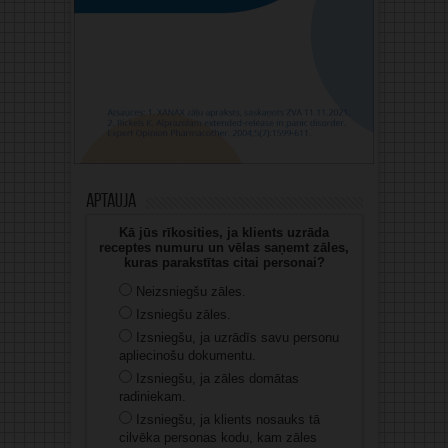
Aptauja
Kā jūs rīkosities, ja klients uzrāda
receptes numuru un vēlas saņemt zāles,
kuras parakstītas citai personai?
Neizsniegšu zāles.
Izsniegšu zāles.
Izsniegšu, ja uzrādīs savu personu
apliecinošu dokumentu.
Izsniegšu, ja zāles domātas
radiniekam.
Izsniegšu, ja klients nosauks tā
cilvēka personas kodu, kam zāles