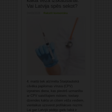
kakla vēža izskaušanai.
Vai Latvija spēs sekot?
04/03/2026
Rakstīt komentāru
4. martā tiek atzīmēta Starptautiskā
cilvēka papilomas vīrusa (CPV)
izpratnes diena, kas pievērš uzmanību
ar CPV saistītajiem riskiem, tostarp
dzemdes kakla un citiem vēža veidiem,
vienlaikus uzsverot profilakses nozīmi.
Lai gan Latvijā pēdējo gadu laikā ir