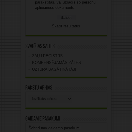
parakstītas, vai uzrādīs šo personu
apliecinošu dokumentu.
Skatīt rezultātus
Svarīgas saites
ZĀĻU REĢISTRS
KOMPENSĒJAMĀS ZĀLES
UZTURA BAGĀTINĀTĀJI
Rakstu arhīvs
Rakstu
arhīvs
Gaidāmie pasākumi
Šobrīd nav gaidāmo pasākumi.