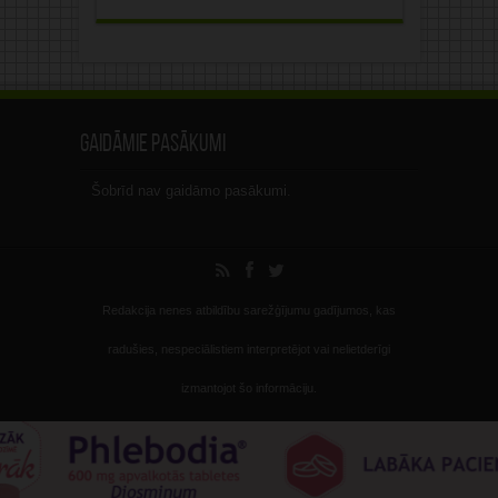
Gaidāmie pasākumi
Šobrīd nav gaidāmo pasākumi.
Redakcija nenes atbildību sarežģījumu gadījumos, kas
radušies, nespeciālistiem interpretējot vai nelietderīgi
izmantojot šo informāciju.