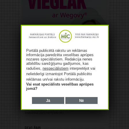
Portālā publicētā rakstu un reklāmas
informācija paredzēta veselības aprūpes
nozares speciālistiem. Redakcija nenes
atbildību sarežģījumu gadījumos, kas
radušies,
nespeciālistiem
interpretējot vai
nelietderīgi izmantojot Portālā publicēto
reklāmas un/vai rakstu informāciju.
Vai esat speciālists veselības aprūpes
jomā?
Jā
Nē