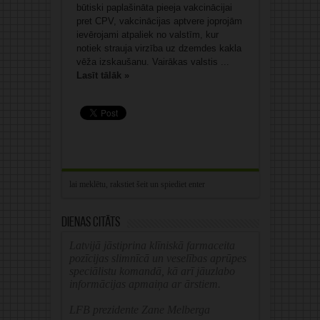
būtiski paplašināta pieeja vakcinācijai
pret CPV, vakcinācijas aptvere joprojām
ievērojami atpaliek no valstīm, kur
notiek strauja virzība uz dzemdes kakla
vēža izskaušanu. Vairākas valstis ...
Lasīt tālāk »
Dienas citāts
Latvijā jāstiprina klīniskā farmaceita
pozīcijas slimnīcā un veselības aprūpes
speciālistu komandā, kā arī jāuzlabo
informācijas apmaiņa ar ārstiem.
LFB prezidente Zane Melberga