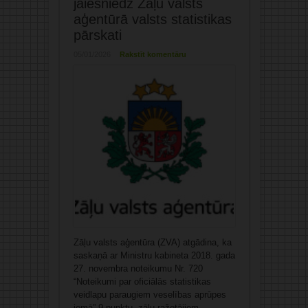
jāiesniedz Zāļu valsts
aģentūrā valsts statistikas
pārskati
05/01/2026
Rakstīt komentāru
Zāļu valsts aģentūra (ZVA) atgādina, ka
saskaņā ar Ministru kabineta 2018. gada
27. novembra noteikumu Nr. 720
“Noteikumi par oficiālās statistikas
veidlapu paraugiem veselības aprūpes
jomā” 9.punktu, zāļu ražotājiem,