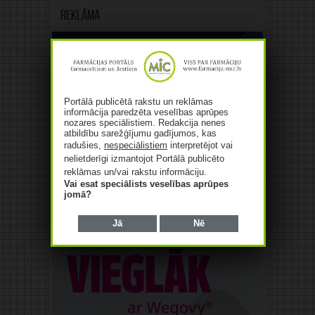
Reklāma
Portālā publicētā rakstu un reklāmas
informācija paredzēta veselības aprūpes
nozares speciālistiem. Redakcija nenes
Reklāma
atbildību sarežģījumu gadījumos, kas
radušies,
nespeciālistiem
interpretējot vai
nelietderīgi izmantojot Portālā publicēto
reklāmas un/vai rakstu informāciju.
Vai esat speciālists veselības aprūpes
jomā?
Jā
Nē