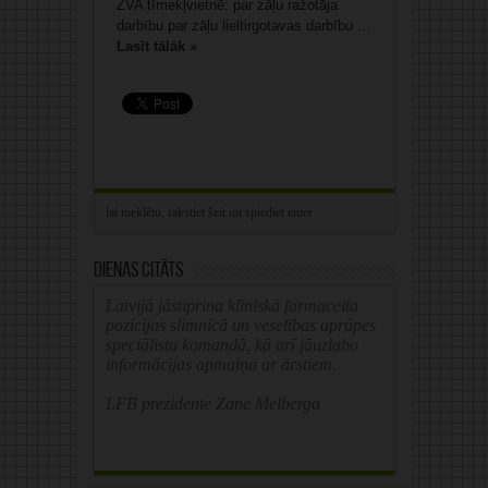
ZVA tīmekļvietnē: par zāļu ražotāja
darbību par zāļu lieltirgotavas darbību ...
Lasīt tālāk »
Dienas citāts
Latvijā jāstiprina klīniskā farmaceita
pozīcijas slimnīcā un veselības aprūpes
speciālistu komandā, kā arī jāuzlabo
informācijas apmaiņa ar ārstiem.
LFB prezidente Zane Melberga