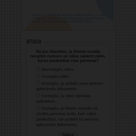
Aptauja
Kā jūs rīkosities, ja klients uzrāda
receptes numuru un vēlas saņemt zāles,
kuras parakstītas citai personai?
Neizsniegšu zāles.
Izsniegšu zāles.
Izsniegšu, ja uzrādīs savu personu
apliecinošu dokumentu.
Izsniegšu, ja zāles domātas
radiniekam.
Izsniegšu, ja klients nosauks tā
cilvēka personas kodu, kam zāles
parakstītas, vai uzrādīs šo personu
apliecinošu dokumentu.