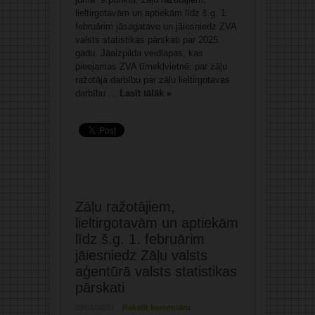
lieltirgotavām un aptiekām līdz š.g. 1.
februārim jāsagatavo un jāiesniedz ZVA
valsts statistikas pārskati par 2025.
gadu. Jāaizpilda veidlapas, kas
pieejamas ZVA tīmekļvietnē: par zāļu
ražotāja darbību par zāļu lieltirgotavas
darbību ...
Lasīt tālāk »
Zāļu ražotājiem,
lieltirgotavām un aptiekām
līdz š.g. 1. februārim
jāiesniedz Zāļu valsts
aģentūrā valsts statistikas
pārskati
09/01/2025
Rakstīt komentāru