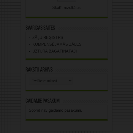
Skatīt rezultātus
Svarīgas saites
ZĀĻU REĢISTRS
KOMPENSĒJAMĀS ZĀLES
UZTURA BAGĀTINĀTĀJI
Rakstu arhīvs
Rakstu
arhīvs
Gaidāmie pasākumi
Šobrīd nav gaidāmo pasākumi.