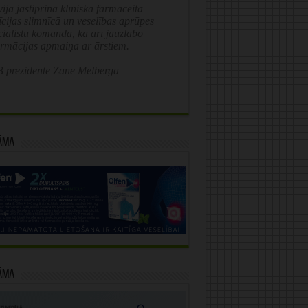
ijā jāstiprina klīniskā farmaceita
īcijas slimnīcā un veselības aprūpes
ciālistu komandā, kā arī jāuzlabo
ormācijas apmaiņa ar ārstiem.
 prezidente Zane Melberga
āma
āma