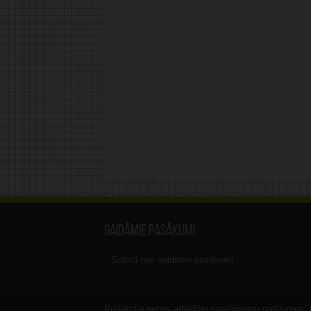
Gaidāmie pasākumi
Šobrīd nav gaidāmo pasākumi.
Redakcija nenes atbildību sarežģījumu gadījumos, ka