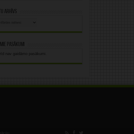
u arhīvs
stu
vs
mie pasākumi
rīd nav gaidāmo pasākumi.
māciju.