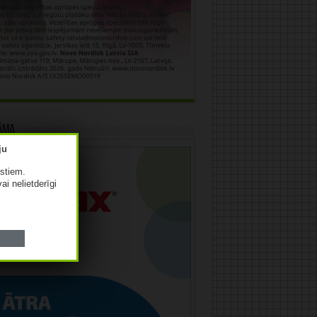
āma
istiem.
vai nelietderīgi