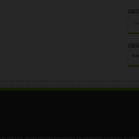
Rakst
Rak
arhī
Gaidā
Šob
s radušies, nespeciālistiem interpretējot vai nelietderīgi izmantojot šo infor