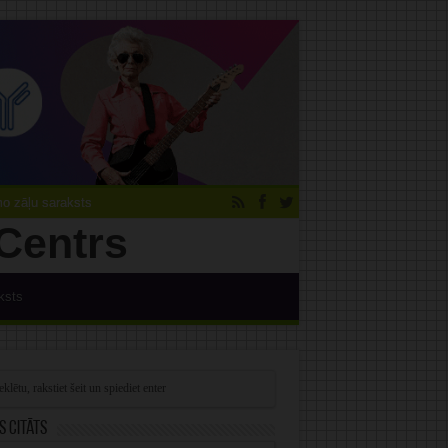
 zāļu saraksts
ksts
s citāts