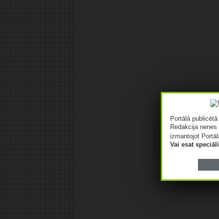
Portālā publicēt
Redakcija nenes 
izmantojot Portāl
Vai esat speciā