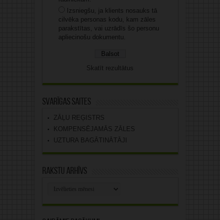
Izsniegšu, ja klients nosauks tā
cilvēka personas kodu, kam zāles
parakstītas, vai uzrādīs šo personu
apliecinošu dokumentu.
Skatīt rezultātus
Svarīgas saites
ZĀĻU REĢISTRS
KOMPENSĒJAMĀS ZĀLES
UZTURA BAGĀTINĀTĀJI
Rakstu arhīvs
Rakstu
arhīvs