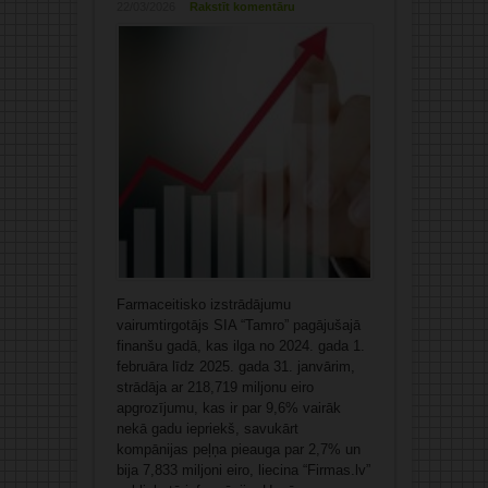
22/03/2026
Rakstīt komentāru
Farmaceitisko izstrādājumu
vairumtirgotājs SIA “Tamro” pagājušajā
finanšu gadā, kas ilga no 2024. gada 1.
februāra līdz 2025. gada 31. janvārim,
strādāja ar 218,719 miljonu eiro
apgrozījumu, kas ir par 9,6% vairāk
nekā gadu iepriekš, savukārt
kompānijas peļņa pieauga par 2,7% un
bija 7,833 miljoni eiro, liecina “Firmas.lv”