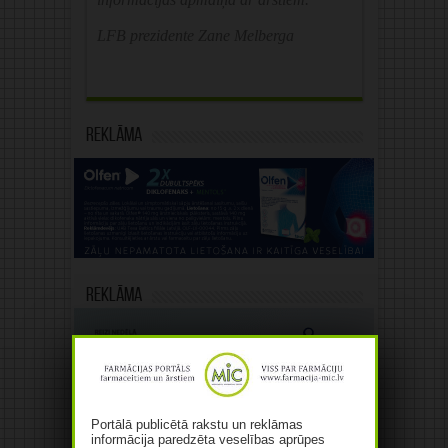
LFB prezidente Zane Melberga
Reklāma
Reklāma
Portālā publicētā rakstu un reklāmas
informācija paredzēta veselības aprūpes