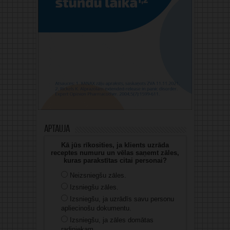
Aptauja
Kā jūs rīkosities, ja klients uzrāda
receptes numuru un vēlas saņemt zāles,
kuras parakstītas citai personai?
Neizsniegšu zāles.
Izsniegšu zāles.
Izsniegšu, ja uzrādīs savu personu
apliecinošu dokumentu.
Izsniegšu, ja zāles domātas
radiniekam.