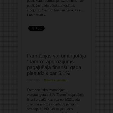
publiskotā informācija. Uzņēmums nav
publicējis gada pārskata vadības
ziņojumu. “Tamro” finanšu gadā, kas ...
Lasīt tālāk »
Farmācijas vairumtirgotāja
“Tamro” apgrozījums
pagājušajā finanšu gadā
pieaudzis par 5,1%
26/12/2024
Rakstīt komentāru
Farmaceitisko izstrādājumu
vairumtirgotājs SIA “Tamro” pagājušajā
finanšu gadā, kas ilga no 2023.gada
1.februāra līdz šā gada 31.janvārim,
strādāja ar 199,649 miljonu eiro