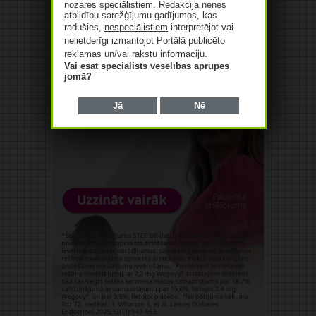
nozares speciālistiem. Redakcija nenes
atbildību sarežģījumu gadījumos, kas
radušies,
nespeciālistiem
interpretējot vai
nelietderīgi izmantojot Portālā publicēto
reklāmas un/vai rakstu informāciju.
Vai esat speciālists veselības aprūpes
jomā?
Jā
Nē