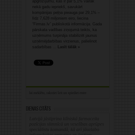
apgrozījumu, kas ir par 5,1% vairāk
nekā gadu iepriekš, savukārt
kompānijas peļņa pieauga par 29,1% –
līdz 7,628 miljoniem eiro, liecina
“Firmas.lv” publiskotā informācija. Gada
pārskata vadības ziņojumā teikts, ka
uzņēmums turpināja stabilizēt jaunus
uzņēmējdarbības virzienus, palielinot
sadarbības ...
Lasīt tālāk »
Dienas citāts
Latvijā jāstiprina klīniskā farmaceita
pozīcijas slimnīcā un veselības aprūpes
speciālistu komandā, kā arī jāuzlabo
informācijas apmaiņa ar ārstiem.