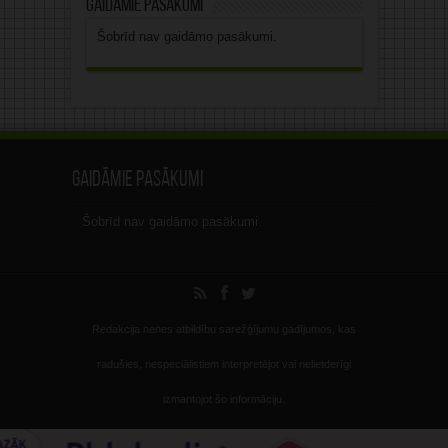
Gaidāmie pasākumi
Šobrīd nav gaidāmo pasākumi.
Gaidāmie pasākumi
Šobrīd nav gaidāmo pasākumi.
Redakcija nenes atbildību sarežģījumu gadījumos, kas
radušies, nespeciālistiem interpretējot vai nelietderīgi
izmantojot šo informāciju.