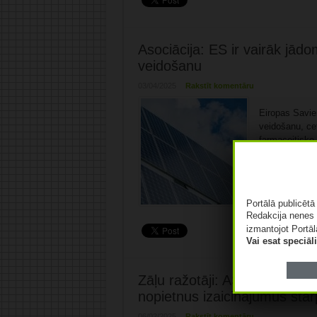
Asociācija: ES ir vairāk jādo
veidošanu
03/04/2025
Rakstīt komentāru
Eiropas Savien
veidošanu, cet
farmaceitisko 
vairāk jādomā 
izdevīgi gan i
ietilpīgs pasā
tālāk »
Portālā publicēt
Redakcija nenes 
izmantojot Portāl
Vai esat speciā
Zāļu ražotāji: ASV ievedmuita
nopietnus izaicinājumus starp
06/02/2025
Rakstīt komentāru