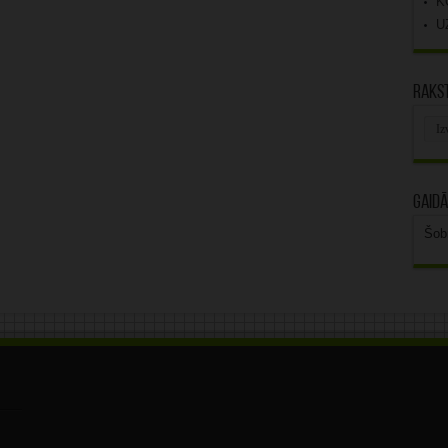
K
U
Rakst
Rak
arhī
Gaidā
Šob