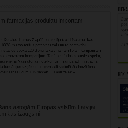
Diena
Latv
iem farmācijas produktu importam
poz
spe
inf
s Donalds Tramps 2.aprīlī parakstīja izpildrīkojumu, kas
LFB
 100% muitas tarifus patentētu zāļu un to sastāvdaļu
ifi stāsies spēkā 120 dienu laikā zināmām lielām kompānijām
laikā mazākām kompānijām. Tarifi pēc šī laika stāsies spēkā,
epieņems Vašingtonas noteikumus. Trampa administrācija
tu farmācijas uzņēmumus parakstīt vislielākās labvēlības
oteikšanas līgumu un pārcelt ...
Lasīt tālāk »
Rekl
šana astoņām Eiropas valstīm Latvijai
omikas izaugsmi