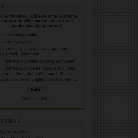
uja
 jūs rīkosities, ja klients uzrāda receptes
numuru un vēlas saņemt zāles, kuras
parakstītas citai personai?
Neizsniegšu zāles.
Izsniegšu zāles.
Izsniegšu, ja uzrādīs savu personu
apliecinošu dokumentu.
Izsniegšu, ja zāles domātas radiniekam.
Izsniegšu, ja klients nosauks tā cilvēka
personas kodu, kam zāles parakstītas, vai
uzrādīs šo personu apliecinošu dokumentu.
Skatīt rezultātus
gas saites
ĀĻU REĢISTRS