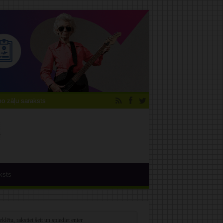
 zāļu saraksts
ksts