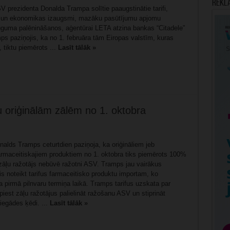
Rekl
V prezidenta Donalda Trampa solītie paaugstinātie tarifi,
tu un ekonomikas izaugsmi, mazāku pasūtījumu apjomu
auguma palēnināšanos, aģentūrai LETA atzina bankas “Citadele”
ps paziņojis, ka no 1. februāra tām Eiropas valstīm, kuras
 tiktu piemērots ...
Lasīt tālāk »
u oriģinālām zālēm no 1. oktobra
alds Tramps ceturtdien paziņoja, ka oriģināliem jeb
armaceitiskajiem produktiem no 1. oktobra tiks piemērots 100%
n zāļu ražotājs nebūvē ražotni ASV. Tramps jau vairākus
s noteikt tarifus farmaceitisko produktu importam, ko
 pirmā pilnvaru termiņa laikā. Tramps tarifus uzskata par
piest zāļu ražotājus palielināt ražošanu ASV un stiprināt
iegādes ķēdi. ...
Lasīt tālāk »