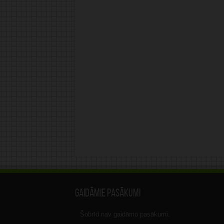
Gaidāmie pasākumi
Šobrīd nav gaidāmo pasākumi.