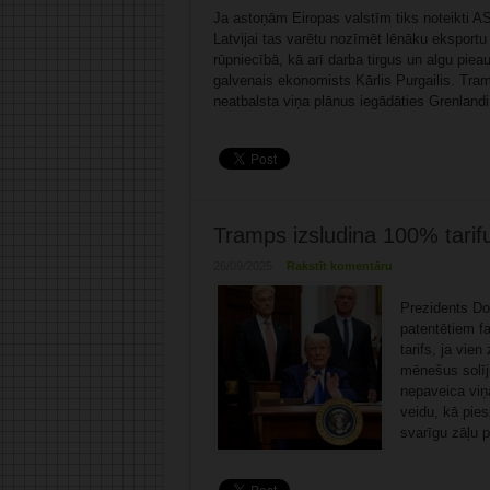
Ja astoņām Eiropas valstīm tiks noteikti AS
Latvijai tas varētu nozīmēt lēnāku ekspor
rūpniecībā, kā arī darba tirgus un algu pie
galvenais ekonomists Kārlis Purgailis. Tram
neatbalsta viņa plānus iegādāties Grenlandi,
Tramps izsludina 100% tarif
26/09/2025
Rakstīt komentāru
Prezidents Don
patentētiem f
tarifs, ja vie
mēnešus solīji
nepaveica viņa
veidu, kā pies
svarīgu zāļu p