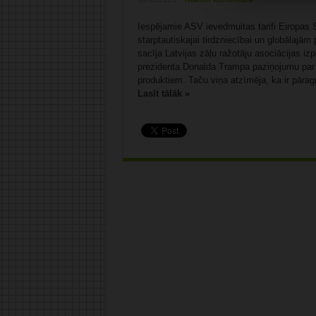
Iespējamie ASV ievedmuitas tarifi Eiropas S
starptautiskajai tirdzniecībai un globālajā
sacīja Latvijas zāļu ražotāju asociācijas 
prezidenta Donalda Trampa paziņojumu par 
produktiem. Taču viņa atzīmēja, ka ir pāragri
Lasīt tālāk »