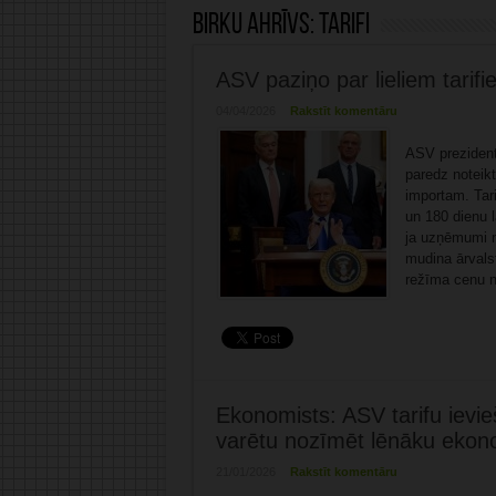
Birku ahrīvs:
tarifi
ASV paziņo par lieliem tarif
04/04/2026
Rakstīt komentāru
ASV prezident
paredz noteikt
importam. Tar
un 180 dienu 
ja uzņēmumi n
mudina ārvals
režīma cenu n
Ekonomists: ASV tarifu ievie
varētu nozīmēt lēnāku ekon
21/01/2026
Rakstīt komentāru