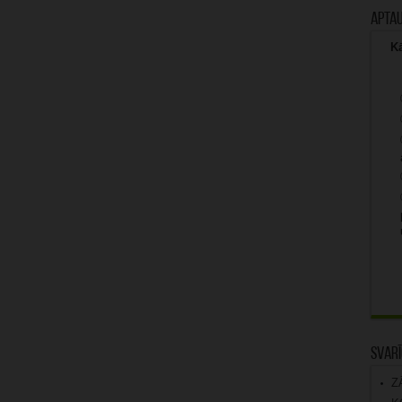
Apta
Kā
Svarī
Z