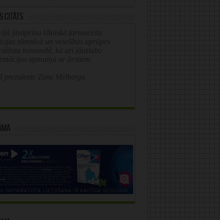
s citāts
ijā jāstiprina klīniskā farmaceita
īcijas slimnīcā un veselības aprūpes
ciālistu komandā, kā arī jāuzlabo
ormācijas apmaiņa ar ārstiem.
 prezidente Zane Melberga
āma