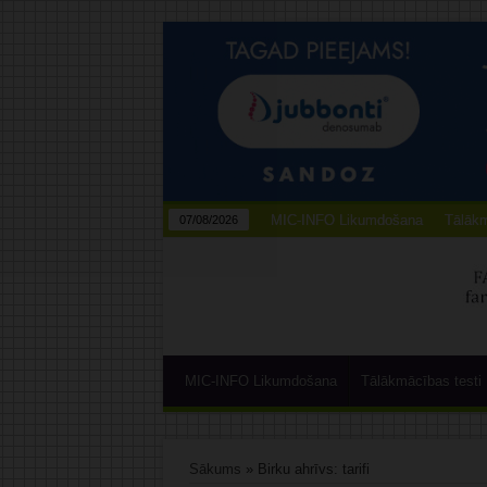
MIC-INFO Likumdošana
Tālākm
07/08/2026
MIC-INFO Likumdošana
Tālākmācības testi
Sākums
»
Birku ahrīvs: tarifi