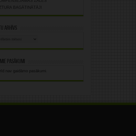
OMPENSĒJAMĀS ZĀLES
ZTURA BAGĀTINĀTĀJI
u arhīvs
stu
vs
mie pasākumi
rīd nav gaidāmo pasākumi.