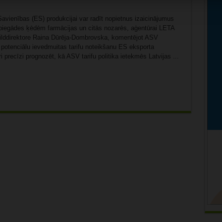
avienības (ES) produkcijai var radīt nopietnus izaicinājumus
m piegādes ķēdēm farmācijas un citās nozarēs, aģentūrai LETA
izpilddirektore Raina Dūrēja-Dombrovska, komentējot ASV
potenciālu ievedmuitas tarifu noteikšanu ES eksporta
 precīzi prognozēt, kā ASV tarifu politika ietekmēs Latvijas ...