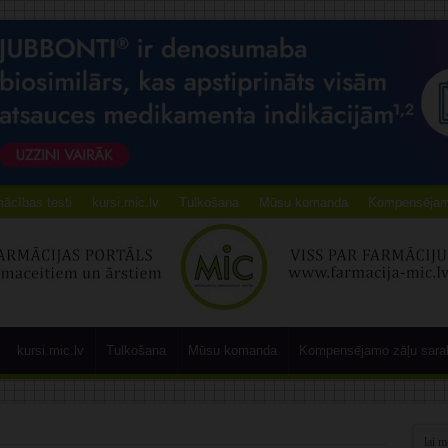
ācības testi
kursi.mic.lv
Tulkošana
Mūsu komanda
Kompensējamo
kursi.mic.lv
Tulkošana
Mūsu komanda
Kompensējamo zāļu sara