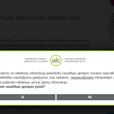
mā par zāļu izstrādei izdevīgas vides
ībai (ES) ir vairāk jādomā par zāļu izstrādei izdevīgas vides
urtdien intervijā Latvijas Radio sacīja Starptautisko inovatīvo
firmu (SIFFA) asociācijas direktore Vladislava Marāne. “ES ir
par to, lai veidotu tādu tirgus vidi, lai uzņēmumiem šeit būtu
eguldīt pētījumos, gan zāļu izstrādē, kas ir ārkārtīgi resursu
Rekl
kums,” sacīja asociācijas direktore. Tāpat, jautāta par ...
Lasīt
ā rakstu un reklāmas informācija paredzēta veselības aprūpes nozares speciāl
atbildību sarežģījumu gadījumos, kas radušies,
nespeciālistiem
interpretējot 
ā publicēto reklāmas un/vai rakstu informāciju.
lists veselības aprūpes jomā?
Jā
Nē
s tarifi ES produkcijai var radīt
tautiskajai tirdzniecībai