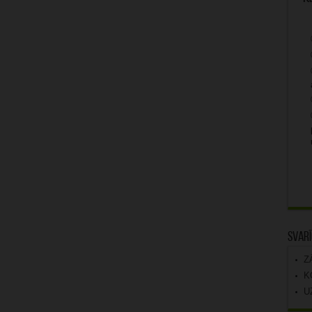
Svarī
Z
K
U