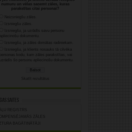
numuru un vēlas saņemt zāles, kuras
parakstītas citai personai?
Neizsniegšu zāles.
Izsniegšu zāles.
Izsniegšu, ja uzrādīs savu personu
apliecinošu dokumentu.
Izsniegšu, ja zāles domātas radiniekam.
Izsniegšu, ja klients nosauks tā cilvēka
personas kodu, kam zāles parakstītas, vai
uzrādīs šo personu apliecinošu dokumentu.
Skatīt rezultātus
gas saites
ĀĻU REĢISTRS
OMPENSĒJAMĀS ZĀLES
ZTURA BAGĀTINĀTĀJI