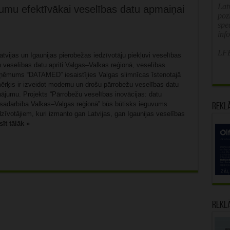
Latv
umu efektīvākai veselības datu apmaiņai
poz
spe
inf
LFB
atvijas un Igaunijas pierobežas iedzīvotāju piekļuvi veselības
n veselības datu apriti Valgas–Valkas reģionā, veselības
zņēmums “DATAMED” iesaistījies Valgas slimnīcas īstenotajā
ērķis ir izveidot modernu un drošu pārrobežu veselības datu
nājumu. Projekts “Pārrobežu veselības inovācijas: datu
n sadarbība Valkas–Valgas reģionā” būs būtisks ieguvums
Rekl
zīvotājiem, kuri izmanto gan Latvijas, gan Igaunijas veselības
sīt tālāk »
Rekl