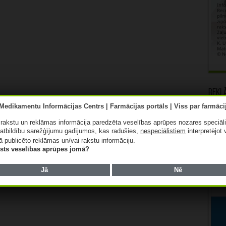
Rekl
ā rakstu un reklāmas informācija paredzēta veselības aprūpes nozares speciāl
atbildību sarežģījumu gadījumos, kas radušies,
nespeciālistiem
interpretējot 
ā publicēto reklāmas un/vai rakstu informāciju.
lists veselības aprūpes jomā?
Jā
Nē