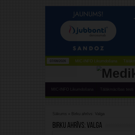
MIC-INFO Likumdošana
Tālākm
07/08/2026
MIC-INFO Likumdošana
Tālākmācības testi
Sākums
»
Birku ahrīvs: Valga
Birku ahrīvs:
Valga