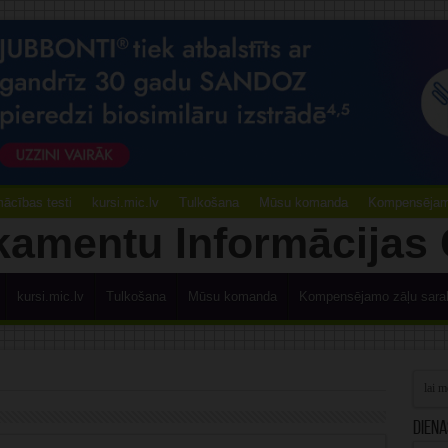
ācības testi
kursi.mic.lv
Tulkošana
Mūsu komanda
Kompensējamo
kursi.mic.lv
Tulkošana
Mūsu komanda
Kompensējamo zāļu sara
Diena