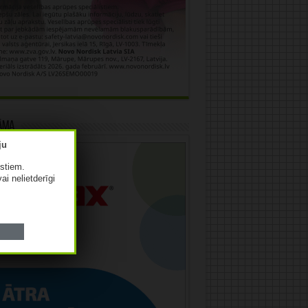
āma
istiem.
vai nelietderīgi