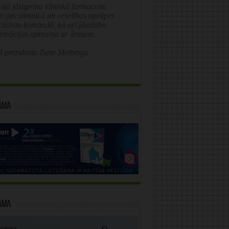
ijā jāstiprina klīniskā farmaceita
īcijas slimnīcā un veselības aprūpes
ciālistu komandā, kā arī jāuzlabo
ormācijas apmaiņa ar ārstiem.
 prezidente Zane Melberga
āma
āma