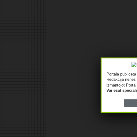
Portālā publicēt
Redakcija nenes 
izmantojot Portāl
Vai esat speciā