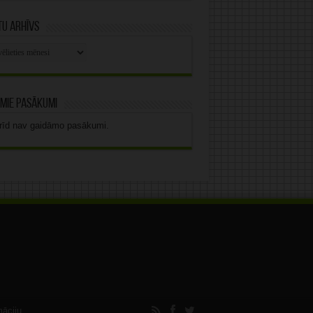
u arhīvs
stu
vs
mie pasākumi
rīd nav gaidāmo pasākumi.
māciju.