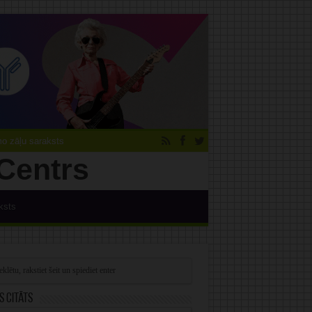
 zāļu saraksts
ksts
s citāts