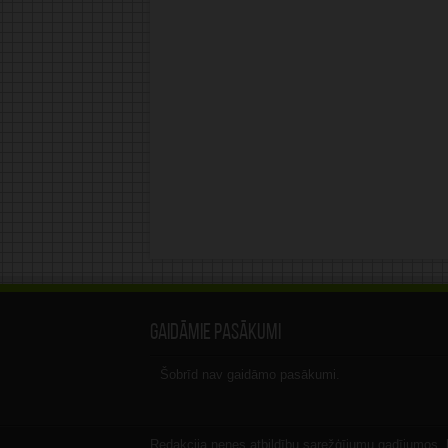
Gaidāmie pasākumi
Šobrīd nav gaidāmo pasākumi.
Redakcija nenes atbildību sarežģījumu gadījumos, ka