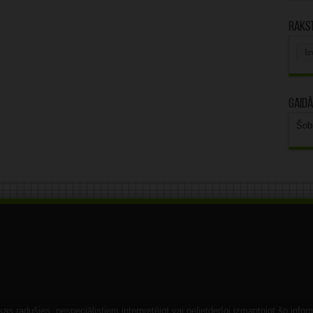
Rakst
Rak
arhī
Gaidā
Šob
s radušies, nespeciālistiem interpretējot vai nelietderīgi izmantojot šo infor