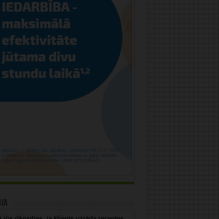
uja
 jūs rīkosities, ja klients uzrāda receptes