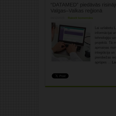
“DATAMED” piedāvās risināj
Valgas–Valkas reģionā
04/12/2025
Rakstīt komentāru
Lai uzlabotu L
informācijai u
tehnoloģiju u
projektā. Tā m
apmaiņas risi
integrācija u
pierobežas ied
aprūpes ...
La