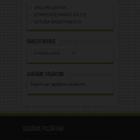
ZĀĻU REĢISTRS
KOMPENSĒJAMĀS ZĀLES
UZTURA BAGĀTINĀTĀJI
Rakstu arhīvs
Rakstu
arhīvs
Gaidāmie pasākumi
Šobrīd nav gaidāmo pasākumi.
Gaidāmie pasākumi