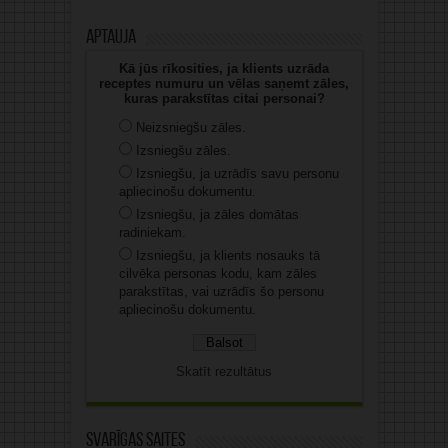
Aptauja
Kā jūs rīkosities, ja klients uzrāda
receptes numuru un vēlas saņemt zāles,
kuras parakstītas citai personai?
Neizsniegšu zāles.
Izsniegšu zāles.
Izsniegšu, ja uzrādīs savu personu
apliecinošu dokumentu.
Izsniegšu, ja zāles domātas
radiniekam.
Izsniegšu, ja klients nosauks tā
cilvēka personas kodu, kam zāles
parakstītas, vai uzrādīs šo personu
apliecinošu dokumentu.
Skatīt rezultātus
Svarīgas saites