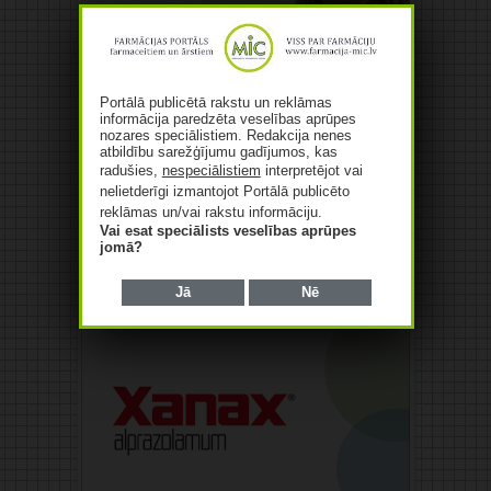
Portālā publicētā rakstu un reklāmas
informācija paredzēta veselības aprūpes
nozares speciālistiem. Redakcija nenes
atbildību sarežģījumu gadījumos, kas
radušies,
nespeciālistiem
interpretējot vai
nelietderīgi izmantojot Portālā publicēto
reklāmas un/vai rakstu informāciju.
Vai esat speciālists veselības aprūpes
jomā?
Jā
Nē
Reklāma