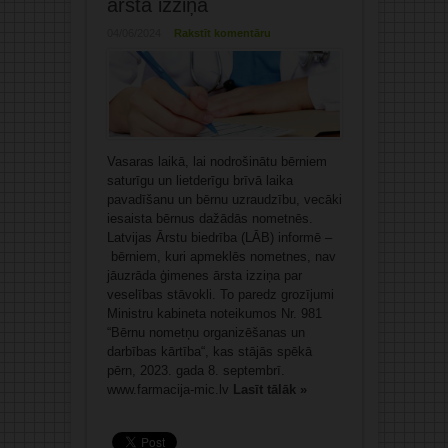
ārsta izziņa
04/06/2024
Rakstīt komentāru
Vasaras laikā, lai nodrošinātu bērniem
saturīgu un lietderīgu brīvā laika
pavadīšanu un bērnu uzraudzību, vecāki
iesaista bērnus dažādās nometnēs.
Latvijas Ārstu biedrība (LĀB) informē –
bērniem, kuri apmeklēs nometnes, nav
jāuzrāda ģimenes ārsta izziņa par
veselības stāvokli. To paredz grozījumi
Ministru kabineta noteikumos Nr. 981
“Bērnu nometņu organizēšanas un
darbības kārtība“, kas stājās spēkā
pērn, 2023. gada 8. septembrī.
www.farmacija-mic.lv
Lasīt tālāk »