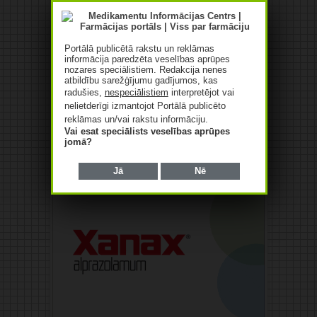
Portālā publicētā rakstu un reklāmas
informācija paredzēta veselības aprūpes
nozares speciālistiem. Redakcija nenes
atbildību sarežģījumu gadījumos, kas
radušies,
nespeciālistiem
interpretējot vai
nelietderīgi izmantojot Portālā publicēto
reklāmas un/vai rakstu informāciju.
Vai esat speciālists veselības aprūpes
jomā?
Jā
Nē
Reklāma