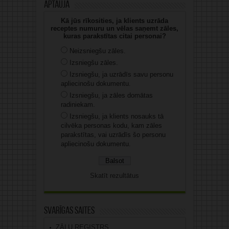
Aptauja
Kā jūs rīkosities, ja klients uzrāda
receptes numuru un vēlas saņemt zāles,
kuras parakstītas citai personai?
Neizsniegšu zāles.
Izsniegšu zāles.
Izsniegšu, ja uzrādīs savu personu
apliecinošu dokumentu.
Izsniegšu, ja zāles domātas
radiniekam.
Izsniegšu, ja klients nosauks tā
cilvēka personas kodu, kam zāles
parakstītas, vai uzrādīs šo personu
apliecinošu dokumentu.
Skatīt rezultātus
Svarīgas saites
ZĀĻU REĢISTRS