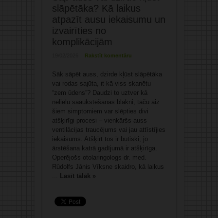
slāpētāka? Kā laikus
atpazīt ausu iekaisumu un
izvairīties no
komplikācijām
19/02/2026
Rakstīt komentāru
Sāk sāpēt auss, dzirde kļūst slāpētāka
vai rodas sajūta, it kā viss skanētu
“zem ūdens”? Daudzi to uztver kā
nelielu saaukstēšanās blakni, taču aiz
šiem simptomiem var slēpties divi
atšķirīgi procesi – vienkāršs auss
ventilācijas traucējums vai jau attīstījies
iekaisums. Atšķirt tos ir būtiski, jo
ārstēšana katrā gadījumā ir atšķirīga.
Operējošs otolaringologs dr. med.
Rūdolfs Jānis Vīksne skaidro, kā laikus
...
Lasīt tālāk »