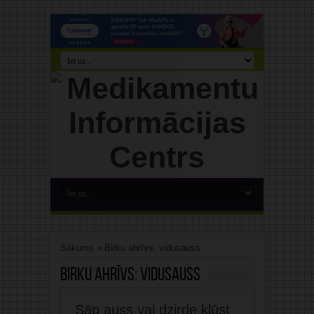
Sākums
»
Birku ahrīvs: vidusauss
Birku ahrīvs:
vidusauss
Sāp auss vai dzirde kļūst