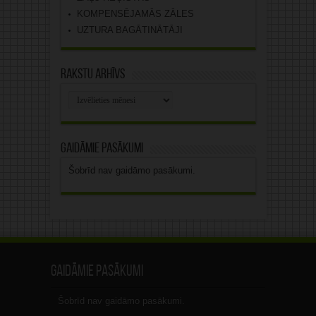
KOMPENSĒJAMĀS ZĀLES
UZTURA BAGĀTINĀTĀJI
Rakstu arhīvs
Rakstu
arhīvs
Gaidāmie pasākumi
Šobrīd nav gaidāmo pasākumi.
Gaidāmie pasākumi
Šobrīd nav gaidāmo pasākumi.