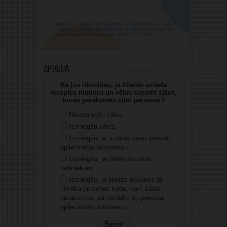
Aptauja
Kā jūs rīkosities, ja klients uzrāda
receptes numuru un vēlas saņemt zāles,
kuras parakstītas citai personai?
Neizsniegšu zāles.
Izsniegšu zāles.
Izsniegšu, ja uzrādīs savu personu
apliecinošu dokumentu.
Izsniegšu, ja zāles domātas
radiniekam.
Izsniegšu, ja klients nosauks tā
cilvēka personas kodu, kam zāles
parakstītas, vai uzrādīs šo personu
apliecinošu dokumentu.