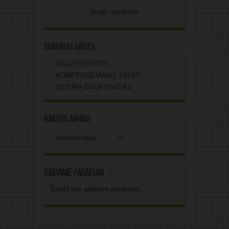
Skatīt rezultātus
Svarīgas saites
ZĀĻU REĢISTRS
KOMPENSĒJAMĀS ZĀLES
UZTURA BAGĀTINĀTĀJI
Rakstu arhīvs
Rakstu
arhīvs
Gaidāmie pasākumi
Šobrīd nav gaidāmo pasākumi.