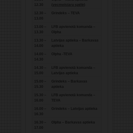
12.30
(
vecmeistaru spēle
)
12.30 –
Grindeks – TEVA
13.00
13.00 –
LFB apvienotā komanda –
13.30
Olpha
13.30 –
Latvijas aptieka – Barkavas
14.00
aptieka
14.00 –
Olpha -TEVA
14.30
14.30 –
LFB apvienotā komanda –
15.00
Latvijas aptieka
15.00 –
Grindeks – Barkavas
15.30
aptieka
15.30 –
LFB apvienotā komanda –
16.00
TEVA
16.00 –
Grindeks – Latvijas aptieka
16.30
16.30 –
Olpha – Barkavas aptieka
17.00