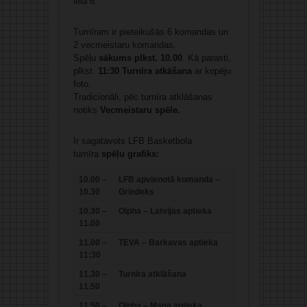
ielā 6.
Turnīram ir pieteikušās 6 komandas un
2 vecmeistaru komandas.
Spēļu
sākums plkst. 10.00
. Kā parasti,
plkst.
11:30 Turnīra atkāšana
ar kopēju
foto.
Tradicionāli, pēc turnīra atklāšanas
notiks
Vecmeistaru spēle.
Ir sagatavots LFB Basketbola
turnīra
spēļu grafiks:
10.00 –
LFB apvienotā komanda –
10.30
Grindeks
10.30 –
Olpha – Latvijas aptieka
11.00
11.00 –
TEVA – Barkavas aptieka
11:30
11.30 –
Turnīra atklāšana
11.50
11.50 –
Olpha – Mana aptieka