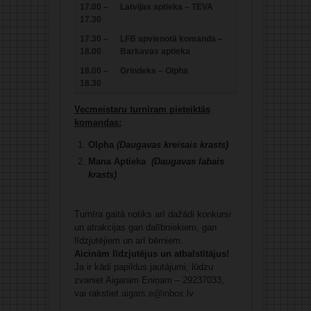
17.00 –
Latvijas aptieka – TEVA
17.30
17.30 –
LFB apvienotā komanda –
18.00
Barkavas aptieka
18.00 –
Grindeks – Olpha
18.30
Vecmeistaru turnīram pieteiktās
komandas:
Olpha
(Daugavas kreisais krasts)
Mana Aptieka
(Daugavas labais
krasts)
Turnīra gaitā notiks arī dažādi konkursi
un atrakcijas gan dalībniekiem, gan
līdzjutējiem un arī bērniem.
Aicinām līdzjutējus un atbalstītājus!
Ja ir kādi papildus jautājumi, lūdzu
zvaniet Aigaram Eniņam – 29237033,
vai rakstiet
aigars.e@inbox.lv