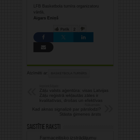
LFB Basketbola turnīra organizatoru
vārdā,
Aigars Eniņš
Patīk
2
Atzīmēti ar:
BASKETBOLA TURNĪRS
Iepriekšējais:
Zāļu valsts aģentūra: visas Latvijas
Zāļu reģistrā iekļautās zāles ir
kvalitatīvas, drošas un efektīvas
Nākamais:
Kad aknas signalizē par pārslodzi?
Stāsta ģimenes ārsts
Saistītie raksti
Farmaceitisko izstrādājumu