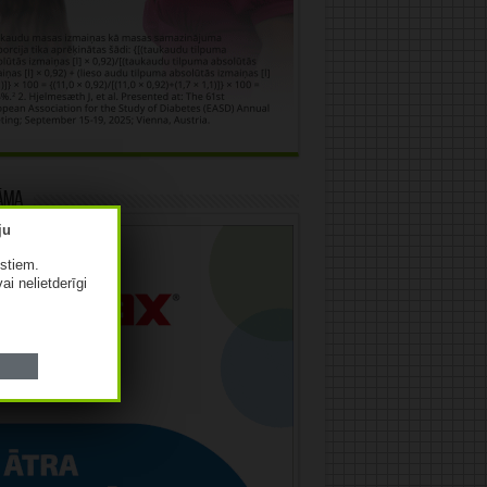
āma
istiem.
vai nelietderīgi