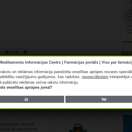
Patīk
Rekl
ā rakstu un reklāmas informācija paredzēta veselības aprūpes nozares speciāl
atbildību sarežģījumu gadījumos, kas radušies,
nespeciālistiem
interpretējot 
ā publicēto reklāmas un/vai rakstu informāciju.
Nākamais:
lists veselības aprūpes jomā?
Par zāļu lietošanas blakusparādībām
zāļu ražotājiem varēs ziņot arī pacienti
Jā
Nē
natomijas muzejs
dienā aicina ciemos