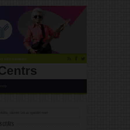
 zāļu saraksts
ksts
s citāts