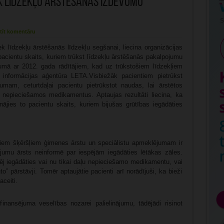
k līdzekļu ārstēšanās izdevumu
tīt komentāru
 līdzekļu ārstēšanās līdzekļu segšanai, liecina organizācijas
pacientu skaits, kuriem trūkst līdzekļu ārstēšanās pakalpojumu
umā ar 2012. gada rādītājiem, kad uz trūkstošiem līdzekļiem
 informācijas aģentūra LETA.Visbiežāk pacientiem pietrūkst
jumam, ceturtdaļai pacientu pietrūkstot naudas, lai ārstētos
s nepieciešamos medikamentus. Aptaujas rezultāti liecina, ka
nājies to pacientu skaits, kuriem bijušas grūtības iegādāties
ajiem šķēršļiem ģimenes ārstu un speciālistu apmeklējumam ir
jumu ārsts neinformē par iespējām iegādāties lētākas zāles.
pēj iegādāties vai nu tikai daļu nepieciešamo medikamentu, vai
o” pārstāvji. Tomēr aptaujātie pacienti arī norādījuši, ka bieži
ceiti.
finansējuma veselības nozarei palielinājumu, tādējādi risinot