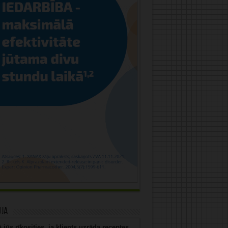
uja
 jūs rīkosities, ja klients uzrāda receptes