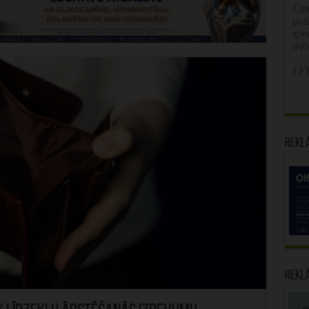
Latv
poz
spe
inf
LFB
Rekl
Rekl