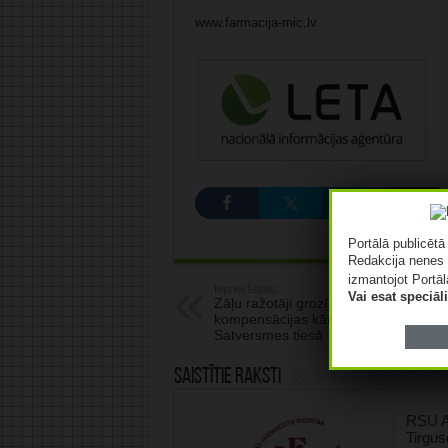
www.farmacija-mic.lv
Portālā publicēt
Redakcija nenes 
izmantojot Portāl
Iepriekšējais:
Vai esat speciā
Zāļu ražotāji grozījumus zāļu
kompensācijas kārtībā sola apstrīdēt
Satversmes tiesā
Saistītie raksti
RSU A
Tirgus