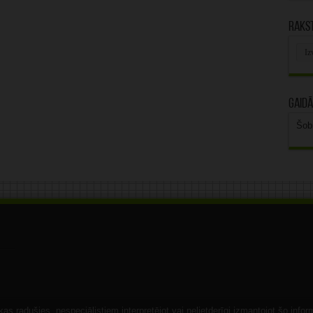
Rakst
Rak
arhī
Gaidā
Šob
s radušies, nespeciālistiem interpretējot vai nelietderīgi izmantojot šo infor