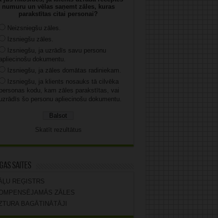
numuru un vēlas saņemt zāles, kuras
parakstītas citai personai?
Neizsniegšu zāles.
Izsniegšu zāles.
Izsniegšu, ja uzrādīs savu personu
apliecinošu dokumentu.
Izsniegšu, ja zāles domātas radiniekam.
Izsniegšu, ja klients nosauks tā cilvēka
personas kodu, kam zāles parakstītas, vai
uzrādīs šo personu apliecinošu dokumentu.
Skatīt rezultātus
gas saites
ĀĻU REĢISTRS
OMPENSĒJAMĀS ZĀLES
ZTURA BAGĀTINĀTĀJI