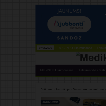
MIC-INFO Likumdošana
Tālākm
07/08/2026
MIC-INFO Likumdošana
Tālākmācības testi
Sākums
»
Farmācija
»
Vairumam pacientu nepi