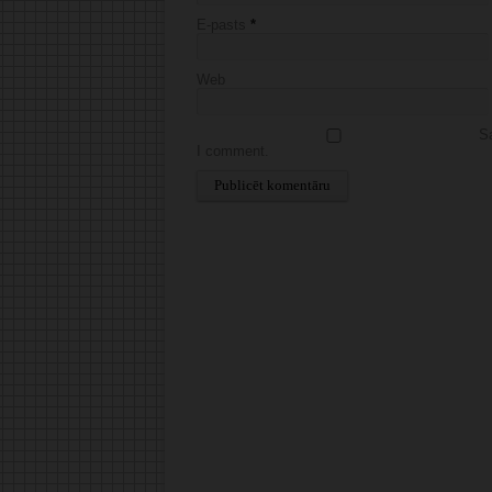
E-pasts
*
Web
Sa
I comment.
Alternative: