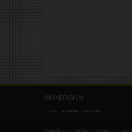
Gaidāmie pasākumi
Šobrīd nav gaidāmo pasākumi.
Redakcija nenes atbildību sarežģījumu gadījumos, ka