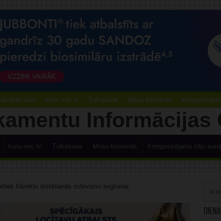
ācības testi
kursi.mic.lv
Tulkošana
Mūsu komanda
Kompensējamo
kursi.mic.lv
Tulkošana
Mūsu komanda
Kompensējamo zāļu sara
etiek līdzekļu ārstēšanās izdevumu segšanai
Diena