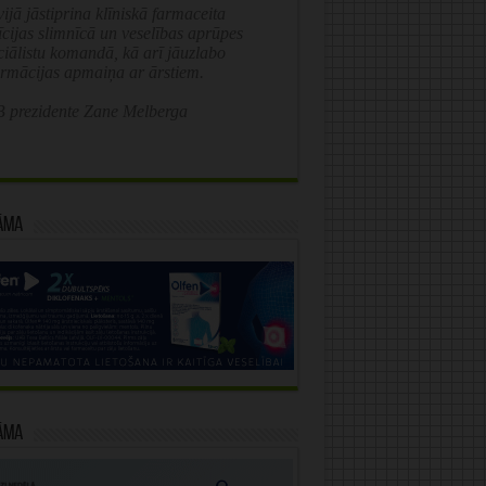
ijā jāstiprina klīniskā farmaceita
īcijas slimnīcā un veselības aprūpes
ciālistu komandā, kā arī jāuzlabo
ormācijas apmaiņa ar ārstiem.
 prezidente Zane Melberga
āma
āma