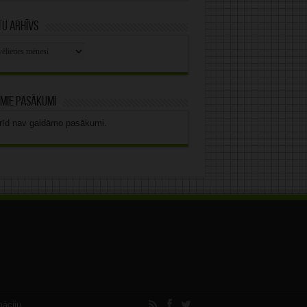
u arhīvs
stu
vs
mie pasākumi
rīd nav gaidāmo pasākumi.
māciju.