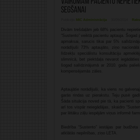
Vairumam pacientu nepietie
segšanai
Publicējis:
MIC Administrācija
30/09/2014
Raks
Divām trešdaļām jeb 68% pacientu nepietiek
“Sustento” veiktā pacientu aptauja. Šogad 
apmaksai, sarucis tikai par 5% salīdzināj
norādījuši 73% aptaujāto, ziņo nacionālā
līdzekļu speciālistu konsultāciju apmeklē
slimnīcā, bet piektdaļa nevarot iegādātie
šogad salīdzinājumā ar 2010. gadu palieli
kompensējamās zāles.
Aptaujātie norādījuši, ka viens no galven
garās rindas uz pierakstu. Teju pusē gadī
Šāda situācija noved pie tā, ka pacienti s
arī tos vispār neiegādājas, skaidro “Sustent
par lētāku zāļu iespējām viņus informē farma
Biedrība “Sustento” iestājas par budžeta 
atklātās nepilnības, ziņo LETA.