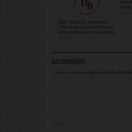
anatom
medicī
04/08/2
2026. gada 25. septembrī
LFB aicina uz menedžmenta
kompetenču konferenci Rīgā!
06/08/2026
Jūsu komentārs
Jūsu e-pasta adrese netiks publicēta.Atzīmētie 
Vārds
*