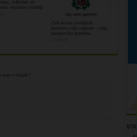
ijas, mākslas un
nas vēstures cienītāji
026
ZVA aicina izmēģināt
jaunumu zāļu reģistrā – zāļu
pieejamību aptiekās
03/08/2026
lauki ir obligāti
*
Apta
Kā