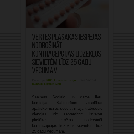
Vērtēs plašākas iespējas
nodrošināt
kontracepcijas līdzekļus
sievietēm līdz 25 gadu
vecumam
Publicējis:
MIC Administrācija
07/05/2024
Rakstīt komentāru
Saeimas Sociālo un darba lietu
komisijas Sabiedrības veselības
apakškomisijas sēdē 7. maijā klātesošie
vienojās līdz septembrim izvērtēt
plašākas iespējas nodrošināt
kontracepcijas līdzekļus sievietēm līdz
25 gadu vecumam.