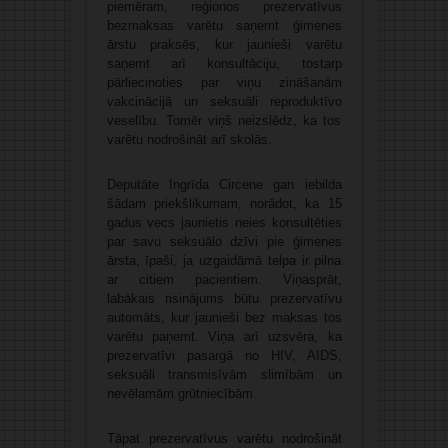
piemēram, reģionos prezervatīvus
bezmaksas varētu saņemt ģimenes
ārstu praksēs, kur jaunieši varētu
saņemt arī konsultāciju, tostarp
pārliecinoties par viņu zināšanām
vakcinācijā un seksuāli reproduktīvo
veselību. Tomēr viņš neizslēdz, ka tos
varētu nodrošināt arī skolās.
Deputāte Ingrīda Circene gan iebilda
šādam priekšlikumam, norādot, ka 15
gadus vecs jaunietis neies konsultēties
par savu seksuālo dzīvi pie ģimenes
ārsta, īpaši, ja uzgaidāmā telpa ir pilna
ar citiem pacientiem. Viņasprāt,
labākais risinājums būtu prezervatīvu
automāts, kur jaunieši bez maksas tos
varētu paņemt. Viņa arī uzsvēra, ka
prezervatīvi pasargā no HIV, AIDS,
seksuāli transmisīvām slimībām un
nevēlamām grūtniecībām.
Tāpat prezervatīvus varētu nodrošināt