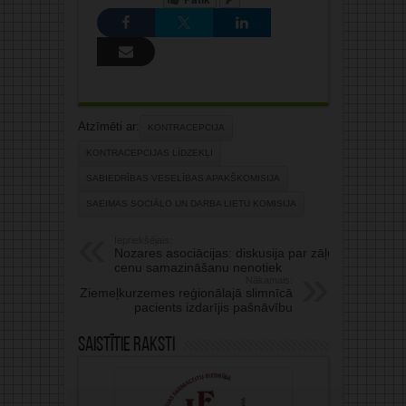
Atzīmēti ar:
KONTRACEPCIJA
KONTRACEPCIJAS LĪDZEKĻI
SABIEDRĪBAS VESELĪBAS APAKŠKOMISIJA
SAEIMAS SOCIĀLO UN DARBA LIETU KOMISIJA
Iepriekšējais:
Nozares asociācijas: diskusija par zāļu
cenu samazināšanu nenotiek
Nākamais:
Ziemeļkurzemes reģionālajā slimnīcā
pacients izdarījis pašnāvību
Saistītie raksti