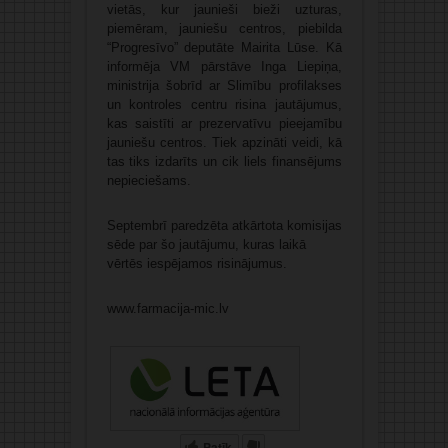
vietās, kur jaunieši bieži uzturas,
piemēram, jauniešu centros, piebilda
“Progresīvo” deputāte Mairita Lūse. Kā
informēja VM pārstāve Inga Liepiņa,
ministrija šobrīd ar Slimību profilakses
un kontroles centru risina jautājumus,
kas saistīti ar prezervatīvu pieejamību
jauniešu centros. Tiek apzināti veidi, kā
tas tiks izdarīts un cik liels finansējums
nepieciešams.
Septembrī paredzēta atkārtota komisijas
sēde par šo jautājumu, kuras laikā
vērtēs iespējamos risinājumus.
www.farmacija-mic.lv
Patīk