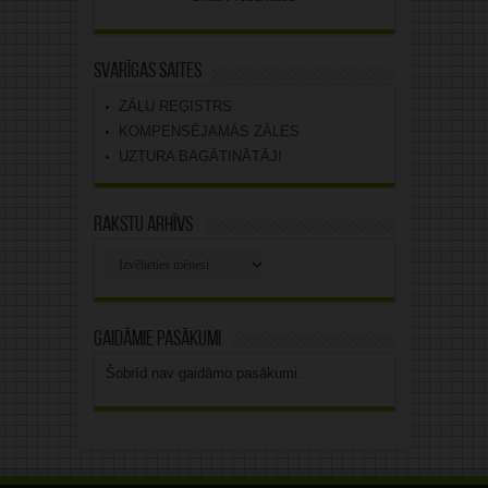
Svarīgas saites
ZĀĻU REĢISTRS
KOMPENSĒJAMĀS ZĀLES
UZTURA BAGĀTINĀTĀJI
Rakstu arhīvs
Rakstu
arhīvs
Gaidāmie pasākumi
Šobrīd nav gaidāmo pasākumi.