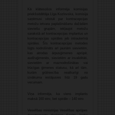
Kā klātesošos informēja komisijas
priekšsēdētāja Līga Kozlovska, komisija
saņēmusi vēstuli par kontracepcijas
metožu ietvara paplašināšanu dažādām
sieviešu grupām, iekļaujot metožu
sarakstā arī kontracepcijas implantus un
kontracepcijas spirāles jeb intrauterīnā
spirāles. Šīs kontracepcijas metodes
lūgts nodrošināts arī jaunām sievietēm,
kas atrodas ārpusģimenes aprūpē,
audžuģimenēs, sievietēm ar invaliditāti,
sievietēm ar maznodrošinātas vai
trūcīgas ģimenes statusu, kā arī tām,
kurām grūtniecība neatkarīgi no
iznākuma iestājusies līdz 19 gadu
vecumam.
Viņa informēja, ka viens implants
maksā 160 eiro, bet spirāle – 140 eiro.
Veselības ministrijas Veselības aprūpes