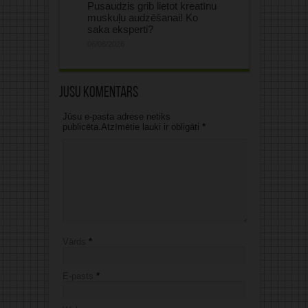
Pusaudzis grib lietot kreatīnu
muskuļu audzēšanai! Ko
saka eksperti?
06/08/2026
Jūsu komentārs
Jūsu e-pasta adrese netiks
publicēta.Atzīmētie lauki ir obligāti
*
Vārds
*
E-pasts
*