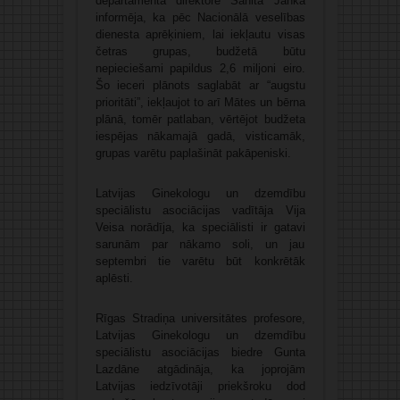
departamenta direktore Sanita Janka
informēja, ka pēc Nacionālā veselības
dienesta aprēķiniem, lai iekļautu visas
četras grupas, budžetā būtu
nepieciešami papildus 2,6 miljoni eiro.
Šo ieceri plānots saglabāt ar “augstu
prioritāti”, iekļaujot to arī Mātes un bērna
plānā, tomēr patlaban, vērtējot budžeta
iespējas nākamajā gadā, visticamāk,
grupas varētu paplašināt pakāpeniski.
Latvijas Ginekologu un dzemdību
speciālistu asociācijas vadītāja Vija
Veisa norādīja, ka speciālisti ir gatavi
sarunām par nākamo soli, un jau
septembri tie varētu būt konkrētāk
aplēsti.
Rīgas Stradiņa universitātes profesore,
Latvijas Ginekologu un dzemdību
speciālistu asociācijas biedre Gunta
Lazdāne atgādināja, ka joprojām
Latvijas iedzīvotāji priekšroku dod