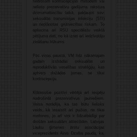
nedrošām kontracepcijas metodēm vai
nelieto prezervatīvu gadījuma rakstura
dzimumattiecību laikā, pakļaujot sevi
seksuālās transmisijas infekciju (STI)
un neplānotas grūtniecības riskam. To
apliecina arī RSU speciālistu veiktā
pētījuma dati, no kā izriet arī iedzīvotāju
zināšanu trūkums.
Pēc viņas paustā, VM līdz nākamajam
gadam izstrādās seksuālās un
reproduktīvās veselības stratēģiju, kas
aptvers dažādas jomas, ne tikai
kontracepciju.
Klātesošie pozitīvi vērtēja arī iespēju
nodrošināt prezervatīvus jauniešiem.
Veisa norādīja, ka tas būtu lielisks
veids, kā iesaistīt arī puišus, ne tikai
meitenes, jo arī viņi ir līdzatbildīgi par
drošām seksuālām attiecībām. Latvijas
Lauku ģimenes ārstu asociācijas
viceprezidents Ainis Dzalbs pauda, ka,