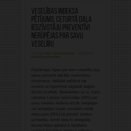
Veselības indeksa
pētījums: Ceturtā daļa
iedzīvotāju preventīvi
nerūpējas par savu
veselību
Publicējis:
MIC Administrācija
16/05/2024
Rakstīt komentāru
Pastāvīgas rūpes par savu veselību ļauj
laikus pamanīt dažādu saslimšanu
simptomus, tādējādi palīdzot tās
novērst un ilgtermiņā saglabāt augstu
dzīves kvalitāti. Neskatoties uz to, katrs
ceturtais Latvijas iedzīvotājs (25%) par
savu veselību ikdienā drīzāk nerūpējas
vai nerūpējas vispār, savukārt vairāk
nekā puse (56%) tai pievērš zināmu
uzmanību, tomēr dara to neregulāri,
liecina Mana aptieka & Apotheka
jaunākā Veselības indeksa pētījuma