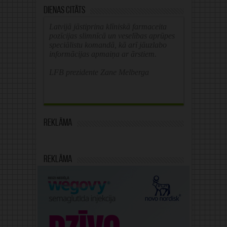
Dienas citāts
Latvijā jāstiprina klīniskā farmaceita
pozīcijas slimnīcā un veselības aprūpes
speciālistu komandā, kā arī jāuzlabo
informācijas apmaiņa ar ārstiem.
LFB prezidente Zane Melberga
Reklāma
Reklāma