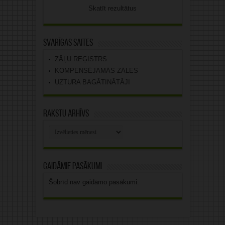
Skatīt rezultātus
Svarīgas saites
ZĀĻU REĢISTRS
KOMPENSĒJAMĀS ZĀLES
UZTURA BAGĀTINĀTĀJI
Rakstu arhīvs
Rakstu
arhīvs
Gaidāmie pasākumi
Šobrīd nav gaidāmo pasākumi.