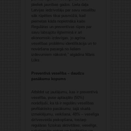
jāieliek jaunības gados. Liela daļa
Latvijas iedzīvotāju par savu veselību
sāk rūpēties tikai pusmūžā, kad
piemetas kāda nopietnāka kaite.
Regulāras un preventīvas rūpes par
savu labsajūtu ilgtermiņā ir arī
ekonomiski izdevīgas, jo agrīna
veselības problēmu identifikācija un to
novēršana pasargā no lieliem
izdevumiem nākotnē,” atgādina Māris
Lūks.
Preventīvā veselība – daudzu
pasākumu kopums
Atbildot uz jautājumu, kas ir preventīvā
veselība, puse aptaujāto (50%)
norādījuši, ka tā ir regulāru veselības
profilaktisko pasākumu, tajā skaitā
izmeklējumu, veikšana, 48% – veselīga
dzīvesveida piekopšana, tostarp
regulāras fiziskas aktivitātes, veselīgs,
sabalansēts uzturs un kvalitatīvs un