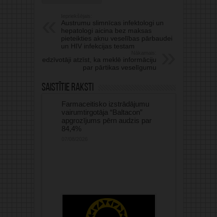
Iepriekšējais:
Austrumu slimnīcas infektologi un
hepatologi aicina bez maksas
pieteikties aknu veselības pārbaudei
un HIV infekcijas testam
Nākamais:
Iedzīvotāji atzīst, ka meklē informāciju
par pārtikas veselīgumu
Saistītie raksti
Farmaceitisko izstrādājumu
vairumtirgotāja “Baltacon”
apgrozījums pērn audzis par
84,4%
07/08/2026