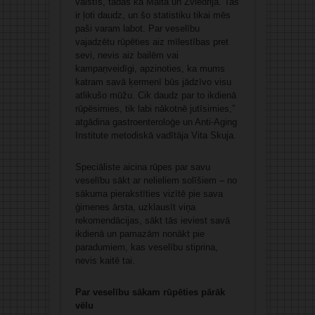
valstīs, tādās kā Malta un Zviedrija. Tas
ir ļoti daudz, un šo statistiku tikai mēs
paši varam labot. Par veselību
vajadzētu rūpēties aiz mīlestības pret
sevi, nevis aiz bailēm vai
kampaņveidīgi, apzinoties, ka mums
katram savā ķermenī būs jādzīvo visu
atlikušo mūžu. Cik daudz par to ikdienā
rūpēsimies, tik labi nākotnē jutīsimies,”
atgādina gastroenteroloģe un Anti-Aging
Institute metodiskā vadītāja Vita Skuja.
Speciāliste aicina rūpes par savu
veselību sākt ar nelieliem solīšiem – no
sākuma pierakstīties vizītē pie sava
ģimenes ārsta, uzklausīt viņa
rekomendācijas, sākt tās ieviest savā
ikdienā un pamazām nonākt pie
paradumiem, kas veselību stiprina,
nevis kaitē tai.
Par veselību sākam rūpēties pārāk
vēlu