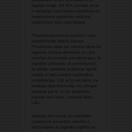
regulārs miegs, bet 42% uzskata, ka tā
ir savlaicīga riska faktoru noteikšana un
nepieciešamo pasākumu veikšana
saslimšanas risku mazināšanai.
“Patiesībā preventīvā veselība ir visu
iepriekšminēto faktoru kopums.
Preventīvas rūpes par veselību ietver kā
regulāras fiziskas aktivitātes un citus
veselīga dzīvesveida pamatprincipus, tā
regulāras pārbaudes un izmeklējumus,
lai atklātu veselības problēmas agrīnā
stadijā un ļautu novērst nopietnākas
komplikācijas. Līdz ar to secināms, ka
lielākajai daļai iedzīvotāju nav pilnīgas
izpratnes par to, ko šis pasākumu
kopums sevī ietver,” komentē Māris
Lūks.
Aptaujas dati liecina, ka visdziļākā
izpratne par preventīvo veselību ir
iedzīvotājiem ar augstāko izglītību un