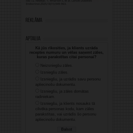
Reklāma
Aptauja
Kā jūs rīkosities, ja klients uzrāda
receptes numuru un vēlas saņemt zāles,
kuras parakstītas citai personai?
Neizsniegšu zāles.
Izsniegšu zāles.
Izsniegšu, ja uzrādīs savu personu
apliecinošu dokumentu.
Izsniegšu, ja zāles domātas
radiniekam.
Izsniegšu, ja klients nosauks tā
cilvēka personas kodu, kam zāles
parakstītas, vai uzrādīs šo personu
apliecinošu dokumentu.