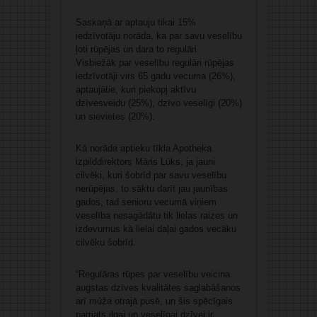
Saskaņā ar aptauju tikai 15%
iedzīvotāju norāda, ka par savu veselību
ļoti rūpējas un dara to regulāri.
Visbiežāk par veselību regulāri rūpējas
iedzīvotāji virs 65 gadu vecuma (26%),
aptaujātie, kuri piekopj aktīvu
dzīvesveidu (25%), dzīvo veselīgi (20%)
un sievietes (20%).
Kā norāda aptieku tīkla Apotheka
izpilddirektors Māris Lūks, ja jauni
cilvēki, kuri šobrīd par savu veselību
nerūpējas, to sāktu darīt jau jaunības
gados, tad senioru vecumā viņiem
veselība nesagādātu tik lielas raizes un
izdevumus kā lielai daļai gados vecāku
cilvēku šobrīd.
“Regulāras rūpes par veselību veicina
augstas dzīves kvalitātes saglabāšanos
arī mūža otrajā pusē, un šis spēcīgais
pamats ilgai un veselīgai dzīvei ir