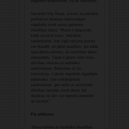
augstiem ienākumiem, kā arī senioriem.
Savukārt Vita Skuja, uzsver, ka primārai
profilaksei ikkatram iedzīvotājam
vajadzētu zināt savus galvenos
veselības datus: “Mums ir jāapzinās,
kādā vecumā esam, biežākās
saslimšanas, kas šajā vecuma posmā
var draudēt, un jābūt skaidram, pie kāda
speciālista vērsties, lai veselības datus
interpretētu. Tāpat ir jāņem vērā mūsu
slimības vēsture un radinieku
saslimšanas. Balstoties uz šo
informāciju, ir jāveic regulārās ikgadējās
pārbaudes. Gan onkoloģiskās
saslimšanas, gan sirds un asinsvadu
slimības nerodas vienā dienā, ļoti
daudzas no tām var iepriekš paredzēt
un novērst.”
Par pētījumu
“Mana Aptieka & Apotheka Veselības