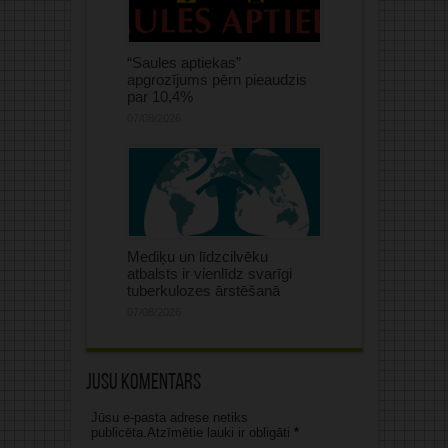
“Saules aptiekas”
apgrozījums pērn pieaudzis
par 10,4%
07/08/2026
Mediķu un līdzcilvēku
atbalsts ir vienlīdz svarīgi
tuberkulozes ārstēšanā
07/08/2026
Jūsu komentārs
Jūsu e-pasta adrese netiks
publicēta.Atzīmētie lauki ir obligāti
*