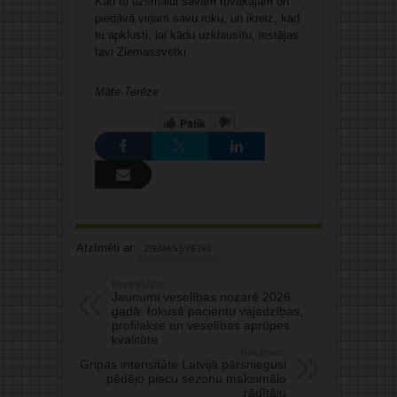
Kad tu uzsmaidi savam tuvākajam un
piedāvā viņam savu roku, un ikreiz, kad
tu apklusti, lai kādu uzklausītu, iestājas
tavi Ziemassvētki.
Māte Terēze
Patīk
Atzīmēti ar:
ZIEMASSVĒTKI
Iepriekšējais:
Jaunumi veselības nozarē 2026.
gadā: fokusā pacientu vajadzības,
profilakse un veselības aprūpes
kvalitāte
Nākamais:
Gripas intensitāte Latvijā pārsniegusi
pēdējo piecu sezonu maksimālo
rādītāju