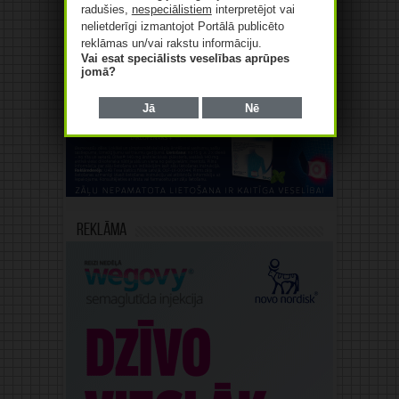
radušies,
nespeciālistiem
interpretējot vai
nelietderīgi izmantojot Portālā publicēto
reklāmas un/vai rakstu informāciju.
Vai esat speciālists veselības aprūpes
jomā?
Reklāma
Jā
Nē
Reklāma