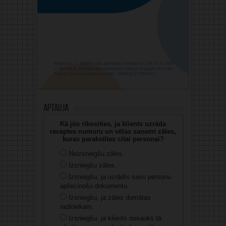
Aptauja
Kā jūs rīkosities, ja klients uzrāda
receptes numuru un vēlas saņemt zāles,
kuras parakstītas citai personai?
Neizsniegšu zāles.
Izsniegšu zāles.
Izsniegšu, ja uzrādīs savu personu
apliecinošu dokumentu.
Izsniegšu, ja zāles domātas
radiniekam.
Izsniegšu, ja klients nosauks tā