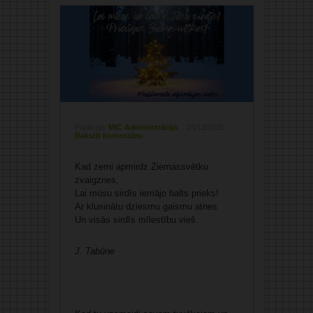
Publicējis:
MIC Administrācija
23/12/2025
Rakstīt komentāru
Kad zemi apmirdz Ziemassvētku
zvaigznes,
Lai mūsu sirdīs iemājo balts prieks!
Ar klusinātu dziesmu gaismu atnes
Un visās sirdīs mīlestību vieš.
J. Tabūne