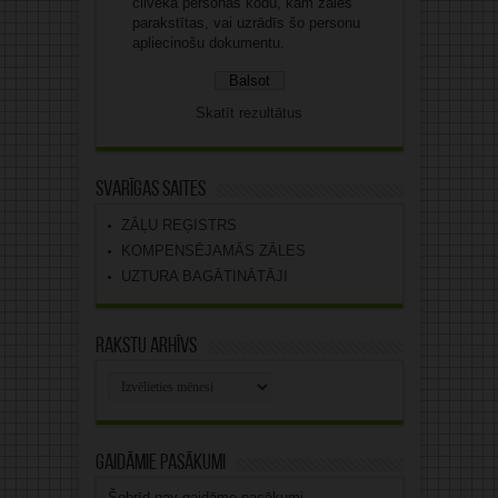
cilvēka personas kodu, kam zāles
parakstītas, vai uzrādīs šo personu
apliecinošu dokumentu.
Skatīt rezultātus
Svarīgas saites
ZĀĻU REĢISTRS
KOMPENSĒJAMĀS ZĀLES
UZTURA BAGĀTINĀTĀJI
Rakstu arhīvs
Rakstu
arhīvs
Gaidāmie pasākumi
Šobrīd nav gaidāmo pasākumi.