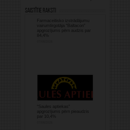
Saistītie raksti
Farmaceitisko izstrādājumu
vairumtirgotāja “Baltacon”
apgrozījums pērn audzis par
84,4%
07/08/2026
“Saules aptiekas”
apgrozījums pērn pieaudzis
par 10,4%
07/08/2026