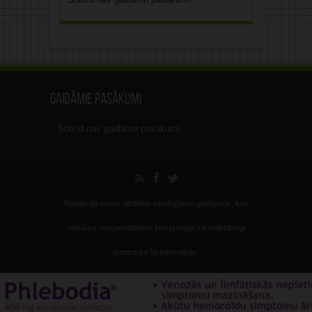
Gaidāmie pasākumi
Šobrīd nav gaidāmo pasākumi.
Redakcija nenes atbildību sarežģījumu gadījumos, kas
radušies, nespeciālistiem interpretējot vai nelietderīgi
izmantojot šo informāciju.