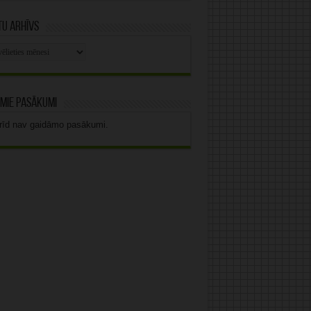
u arhīvs
stu
vs
mie pasākumi
rīd nav gaidāmo pasākumi.