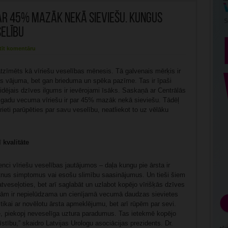
ar 45% mazāk nekā sieviešu. Kungus
selību
tīt komentāru
atzīmēts kā vīriešu veselības mēnesis. Tā galvenais mērķis ir
vis vājuma, bet gan brieduma un spēka pazīme. Tas ir īpaši
 vidējais dzīves ilgums ir ievērojami īsāks. Saskaņā ar Centrālās
3 gadu vecuma vīriešu ir par 45% mazāk nekā sieviešu. Tādēļ
rieti parūpēties par savu veselību, neatliekot to uz vēlāku
 kvalitāte
nci vīriešu veselības jautājumos – daļa kungu pie ārsta ir
etnus simptomus vai esošu slimību saasinājumus. Un tieši šiem
tveseļoties, bet arī saglabāt un uzlabot kopējo vīrišķās dzīves
projām ir nepielūdzama un cienījamā vecumā daudzas sievietes
 tikai ar novēlotu ārsta apmeklējumu, bet arī rūpēm par sevi.
ķē, piekopj neveselīga uztura paradumus. Tas ietekmē kopējo
stību,” skaidro Latvijas Urologu asociācijas prezidents. Dr.