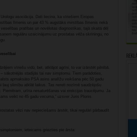
 Urologu asociācija. Dati liecina, ka vīriešiem Eiropas
mstības līmenis un par 43 % augstāks mirstības līmenis nekā
 veselības pratības un novēlotas diagnostikas, tajā skaitā dēļ
saņem regulāru uzaicinājumu uz prostatas vēža skrīningu, no
ngu.
veselībai
Rekl
ējiem vīriešu vidū, bet, atklājot agrīni, to var izārstēt pilnībā.
– sākotnējās stadijās tai nav simptomu. Tiem parādoties,
a, valsts apmaksāto PSA asins analīžu veikšana pēc 50 gadu
 ļauj slimību atklāt laikus. Tas nereti nozīmē saudzējošu
. Piemēram, urīna nesaturēšanas vai erekcijas traucējumu. Ja
icams veikt no 45 gadu vecuma,” uzsver Juris Plonis.
rostatas vēzi nav nepieciešams ārstēt, tikai regulāri pārbaudīt
 simptomiem, ieteicams griezties pie ārsta: