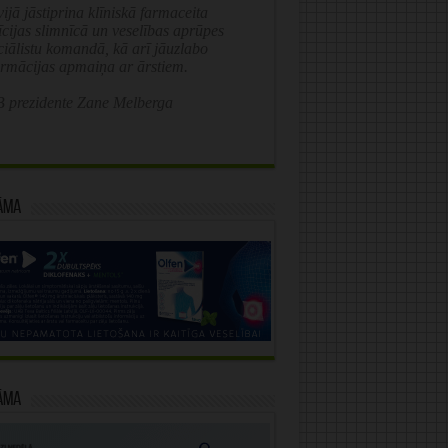
ijā jāstiprina klīniskā farmaceita
īcijas slimnīcā un veselības aprūpes
ciālistu komandā, kā arī jāuzlabo
ormācijas apmaiņa ar ārstiem.
 prezidente Zane Melberga
āma
āma