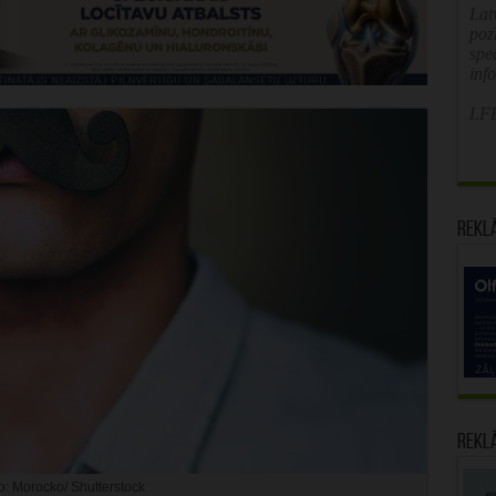
Latv
poz
spe
inf
LFB
Rekl
Rekl
o: Morocko/ Shutterstock