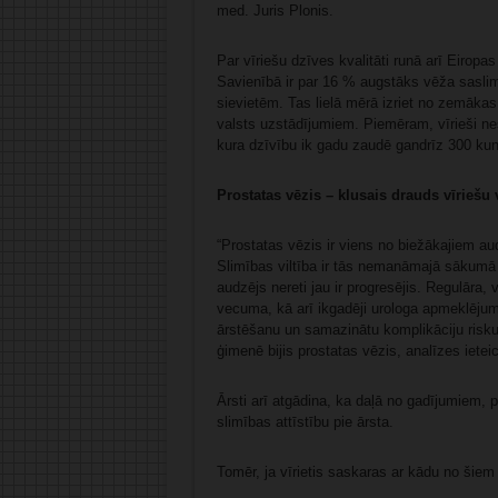
med. Juris Plonis.
Par vīriešu dzīves kvalitāti runā arī Eiropas
Savienībā ir par 16 % augstāks vēža sasli
sievietēm. Tas lielā mērā izriet no zemākas
valsts uzstādījumiem. Piemēram, vīrieši ne
kura dzīvību ik gadu zaudē gandrīz 300 ku
Prostatas vēzis – klusais drauds vīriešu 
“Prostatas vēzis ir viens no biežākajiem audz
Slimības viltība ir tās nemanāmajā sākumā 
audzējs nereti jau ir progresējis. Regulār
vecuma, kā arī ikgadēji urologa apmeklējumi
ārstēšanu un samazinātu komplikāciju risku
ģimenē bijis prostatas vēzis, analīzes iete
Ārsti arī atgādina, ka daļā no gadījumiem, p
slimības attīstību pie ārsta.
Tomēr, ja vīrietis saskaras ar kādu no šiem