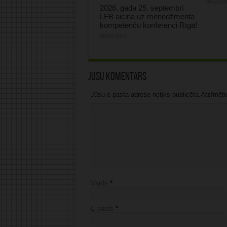
06/08/2
2026. gada 25. septembrī
LFB aicina uz menedžmenta
kompetenču konferenci Rīgā!
06/08/2026
Jūsu komentārs
Jūsu e-pasta adrese netiks publicēta.Atzīmētie 
Vārds
*
E-pasts
*