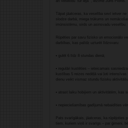
arī veselību “tur lejā””, iezīmē Juris Plonis.
Tāpat jāatceras, ka veselība sevī ietver ne 
slodze darbā, miega trūkums un nomācošas e
imūnsistēmu, sirds un asinsvadu veselību.
Rūpēties par savu fizisko un emocionālo ve
darbības, kas palīdz uzturēt līdzsvaru:
• gulēt 6 līdz 8 stundas dienā;
• regulāri kustēties – ieteicamais sasniedz
kustības 5 reizes nedēļā vai ļoti intensīva
dienu veikt vismaz stundu fizisku aktivitāšu
• atrast laiku hobijiem un aktivitātēm, kas 
• nepieciešamības gadījumā nebaidīties vērst
Pats svarīgākais, jāatceras, ka rūpējoties pa
tiem, kuriem viņš ir svarīgs – par ģimeni, 