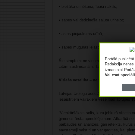
• biežāka urinēšana, īpaši naktīs;
• sāpes vai dedzinoša sajūta urinējot;
• asins piejaukums urīnā;
• sāpes muguras lejasdaļā, gurnos vai iegur
Portālā publicēt
Šie simptomi ne vienmēr nozīmē vēzi – tie va
Redakcija nenes 
citām saslimšanām. Taču tos noteikti nevaj
izmantojot Portāl
Vai esat speciā
Vīrieša veselība – ne tikai tur lejā
Latvijas Urologu asociācija atgādina, ka ikv
iesaistītiem vairākiem veselības aprūpes sp
“Vienkāršākais solis, kuru jebkurš vīrietis va
ģimenes ārsta apmeklējumam. Atkarībā no 
pārbaudes un analīzes, gan ieteikts, kurus 
savstarpēji saistīti un var gadīties, ka, p