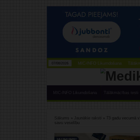
MIC-INFO Likumdošana
Tālākm
07/08/2026
MIC-INFO Likumdošana
Tālākmācības testi
Sākums
»
Jaunākie raksti
»
73 gadu vecumā vī
savu veselību