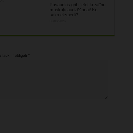
026
Pusaudzis grib lietot kreatīnu
muskuļu audzēšanai! Ko
saka eksperti?
06/08/2026
lauki ir obligāti
*