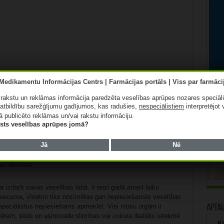
nī.
ā rakstu un reklāmas informācija paredzēta veselības aprūpes nozares speciāl
r būt saistīti arī ar labdabīgu prostatas palielināšanos vai
atbildību sarežģījumu gadījumos, kas radušies,
nespeciālistiem
interpretējot 
ag ignorēt.
ā publicēto reklāmas un/vai rakstu informāciju.
lists veselības aprūpes jomā?
Jā
Nē
iena vīrieša veselība ir komplekss process un tajā jābūt
eciālistiem.
r izdarīt savas veselības labā, ir reizi gadā atrast laiku
vecuma, vīrietim tiks nozīmētas gan nepieciešamās veselības
speciālistus nepieciešams apmeklēt. Visi mūsu orgāni ir
Apta
iemēram, sirds un asinsvadu slimības vai cukura diabēts ietekmē
Kā