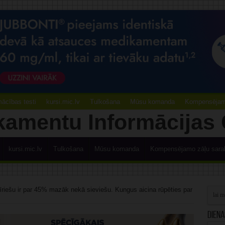
ācības testi
kursi.mic.lv
Tulkošana
Mūsu komanda
Kompensējamo
kursi.mic.lv
Tulkošana
Mūsu komanda
Kompensējamo zāļu sara
riešu ir par 45% mazāk nekā sieviešu. Kungus aicina rūpēties par
Diena