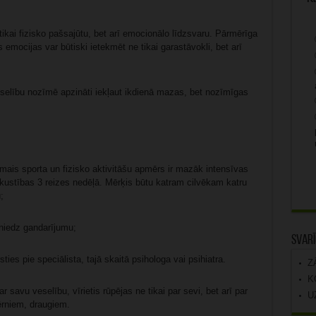
tikai fizisko pašsajūtu, bet arī emocionālo līdzsvaru. Pārmērīga
mocijas var būtiski ietekmēt ne tikai garastāvokli, bet arī
selību nozīmē apzināti iekļaut ikdienā mazas, bet nozīmīgas
amais sporta un fizisko aktivitāšu apmērs ir mazāk intensīvas
s kustības 3 reizes nedēļā. Mērķis būtu katram cilvēkam katru
;
sniedz gandarījumu;
Svarī
ies pie speciālista, tajā skaitā psihologa vai psihiatra.
Z
K
r savu veselību, vīrietis rūpējas ne tikai par sevi, bet arī par
U
bērniem, draugiem.