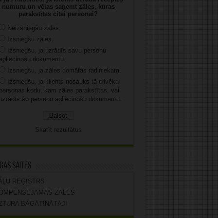
numuru un vēlas saņemt zāles, kuras
parakstītas citai personai?
Neizsniegšu zāles.
Izsniegšu zāles.
Izsniegšu, ja uzrādīs savu personu
apliecinošu dokumentu.
Izsniegšu, ja zāles domātas radiniekam.
Izsniegšu, ja klients nosauks tā cilvēka
personas kodu, kam zāles parakstītas, vai
uzrādīs šo personu apliecinošu dokumentu.
Skatīt rezultātus
gas saites
ĀĻU REĢISTRS
OMPENSĒJAMĀS ZĀLES
ZTURA BAGĀTINĀTĀJI