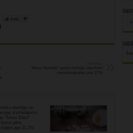
Rakst
Patīk
Rak
arhī
Gaidā
Šob
Nākamais:
u
“Novo Nordisk” peļņa trešajā ceturksnī
samazinājusies par 27%
s
nisko elastīgo un
sijas izstrādājumu
ja “Tonus Elast”
zījums pērn
inājies par 21,1%