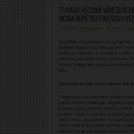
73 gadu vecumā vīriešu ir p
aicina rūpēties par savu ve
Publicējis:
MIC Administrācija
05/11/2025
Raks
Novembris visā pasaulē un arī Latvijā tiek 
atgādināt kungiem, ka rūpes par sevi ir ne
būtiski, jo, salīdzinot ar sievietēm, vīriešu
statistikas pārvaldes datiem, piemēram, 7
Latvijas Urologu asociācija aicina ikvienu vī
laiku.
Samazinās ne tikai dzīves ilgums, bet arī
“Pēdējo gadu laikā novērojam pozitīvu tende
sākuši vērsties savlaicīgāk, negaidot nopi
kungiem varam veiksmīgi palīdzēt ne tikai a
kvalitāti. Tomēr, kā redzam, statistika jo
paliek vienas, bez partnera. Tas saistīts ne
Vīrieši nereti biežāk patērē alkoholu, smē
veselību, kā arī onkoloģisko saslimšanu attī