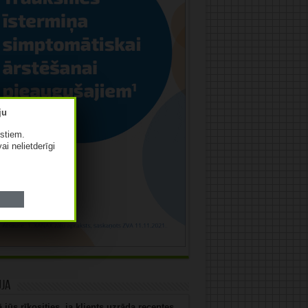
istiem.
vai nelietderīgi
uja
 jūs rīkosities, ja klients uzrāda receptes