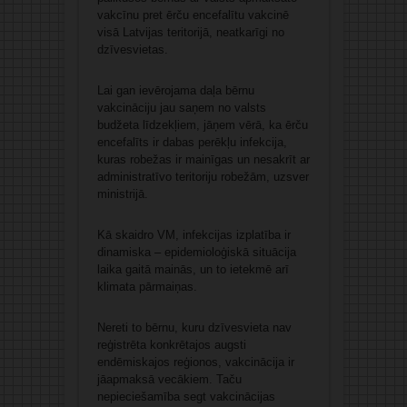
vakcīnu pret ērču encefalītu vakcinē
visā Latvijas teritorijā, neatkarīgi no
dzīvesvietas.
Lai gan ievērojama daļa bērnu
vakcināciju jau saņem no valsts
budžeta līdzekļiem, jāņem vērā, ka ērču
encefalīts ir dabas perēkļu infekcija,
kuras robežas ir mainīgas un nesakrīt ar
administratīvo teritoriju robežām, uzsver
ministrijā.
Kā skaidro VM, infekcijas izplatība ir
dinamiska – epidemioloģiskā situācija
laika gaitā mainās, un to ietekmē arī
klimata pārmaiņas.
Nereti to bērnu, kuru dzīvesvieta nav
reģistrēta konkrētajos augsti
endēmiskajos reģionos, vakcinācija ir
jāapmaksā vecākiem. Taču
nepieciešamība segt vakcinācijas