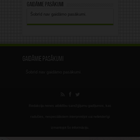
Gaidāmie pasākumi
Šobrīd nav gaidāmo pasākumi.
Gaidāmie pasākumi
Šobrīd nav gaidāmo pasākumi.
Redakcija nenes atbildību sarežģījumu gadījumos, kas
radušies, nespeciālistiem interpretējot vai nelietderīgi
izmantojot šo informāciju.