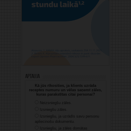
Aptauja
Kā jūs rīkosities, ja klients uzrāda
receptes numuru un vēlas saņemt zāles,
kuras parakstītas citai personai?
Neizsniegšu zāles.
Izsniegšu zāles.
Izsniegšu, ja uzrādīs savu personu
apliecinošu dokumentu.
Izsniegšu, ja zāles domātas