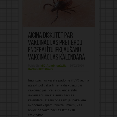
Aicina diskutēt par
vakcinācijas pret ērču
encefalītu iekļaušanu
vakcinācijas kalendārā
Publicējis:
MIC Administrācija
16/02/2026
Rakstīt komentāru
Imunizācijas valsts padome (IVP) aicina
atsākt politiska līmeņa diskusiju par
vakcinācijas pret ērču encefalītu
iekļaušanu valsts imunizācijas
kalendārā, atsaucoties uz jaunākajiem
ekonomiskajiem izvērtējumiem, kas
apliecina vakcinācijas izmaksu
efektivitāti.