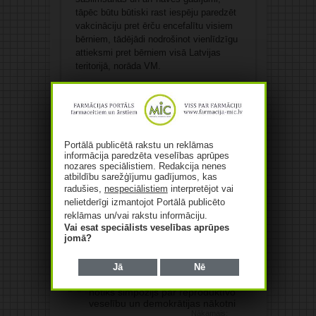
tāpēc būtu būtiski rast iespēju paredzēt
vakcināciju pret ērču encefalītu visiem
bērniem, tādējādi nodrošinot vienlīdzīgu
attieksmi pret bērniem visā Latvijas
teritorijā, norāda VM.
Avots: LETA
Patīk
Portālā publicētā rakstu un reklāmas
informācija paredzēta veselības aprūpes
nozares speciālistiem. Redakcija nenes
atbildību sarežģījumu gadījumos, kas
radušies,
nespeciālistiem
interpretējot vai
nelietderīgi izmantojot Portālā publicēto
reklāmas un/vai rakstu informāciju.
Atzīmēti ar:
ĒRČU ENCEFALĪTS
IMUNIZĀCIJA
Vai esat speciālists veselības aprūpes
jomā?
IVP
Jā
Nē
Iepriekšējais:
Medicīnas vēstures muzejā jūnijā
notiks simpozijs par reproduktīvo
veselību un demokrātijas nākotni
Nākamais: