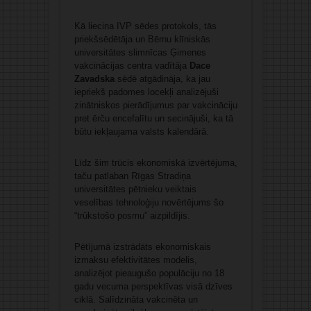
Kā liecina IVP sēdes protokols, tās
priekšsēdētāja un Bērnu klīniskās
universitātes slimnīcas Ģimenes
vakcinācijas centra vadītāja
Dace
Zavadska
sēdē atgādināja, ka jau
iepriekš padomes locekļi analizējuši
zinātniskos pierādījumus par vakcināciju
pret ērču encefalītu un secinājuši, ka tā
būtu iekļaujama valsts kalendārā.
Līdz šim trūcis ekonomiskā izvērtējuma,
taču patlaban Rīgas Stradiņa
universitātes pētnieku veiktais
veselības tehnoloģiju novērtējums šo
“trūkstošo posmu” aizpildījis.
Pētījumā izstrādāts ekonomiskais
izmaksu efektivitātes modelis,
analizējot pieaugušo populāciju no 18
gadu vecuma perspektīvas visā dzīves
ciklā. Salīdzināta vakcinēta un