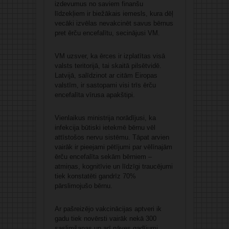
izdevumus no saviem finanšu
līdzekļiem ir biežākais iemesls, kura dēļ
vecāki izvēlas nevakcinēt savus bērnus
pret ērču encefalītu, secinājusi VM.
VM uzsver, ka ērces ir izplatītas visā
valsts teritorijā, tai skaitā pilsētvidē.
Latvijā, salīdzinot ar citām Eiropas
valstīm, ir sastopami visi trīs ērču
encefalīta vīrusa apakštipi.
Vienlaikus ministrija norādījusi, ka
infekcija būtiski ietekmē bērnu vēl
attīstošos nervu sistēmu. Tāpat arvien
vairāk ir pieejami pētījumi par vēlīnajām
ērču encefalīta sekām bērniem –
atmiņas, kognitīvie un līdzīgi traucējumi
tiek konstatēti gandrīz 70%
pārslimojušo bērnu.
Ar pašreizējo vakcinācijas aptveri ik
gadu tiek novērsti vairāk nekā 300
saslimšanas un arī nāves gadījumi,