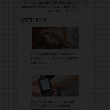
Šā gada pirmajā LFB tālākizglītības
konferencē Rīgā runā par aktualitātēm
un sezonālām slimībām
Saistītie raksti
Paziņojums par Protaphane
FlexPen un Levemir piegādes
pārtraukumu
05/08/2026
Rinkēvičs aicina steidzami
rast papildu finansējumu
onkoloģijas un cukura diabēta