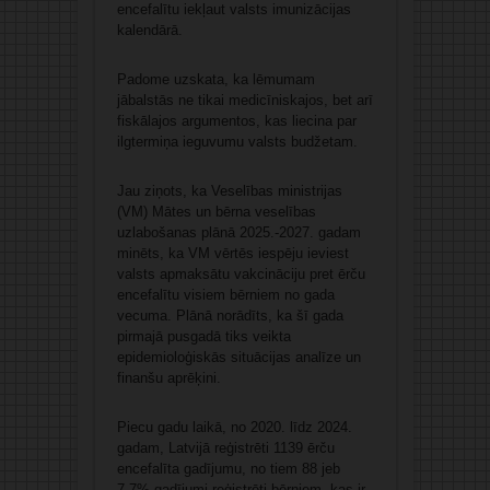
encefalītu iekļaut valsts imunizācijas
kalendārā.
Padome uzskata, ka lēmumam
jābalstās ne tikai medicīniskajos, bet arī
fiskālajos argumentos, kas liecina par
ilgtermiņa ieguvumu valsts budžetam.
Jau ziņots, ka Veselības ministrijas
(VM) Mātes un bērna veselības
uzlabošanas plānā 2025.-2027. gadam
minēts, ka VM vērtēs iespēju ieviest
valsts apmaksātu vakcināciju pret ērču
encefalītu visiem bērniem no gada
vecuma. Plānā norādīts, ka šī gada
pirmajā pusgadā tiks veikta
epidemioloģiskās situācijas analīze un
finanšu aprēķini.
Piecu gadu laikā, no 2020. līdz 2024.
gadam, Latvijā reģistrēti 1139 ērču
encefalīta gadījumu, no tiem 88 jeb
7,7% gadījumi reģistrēti bērniem, kas ir