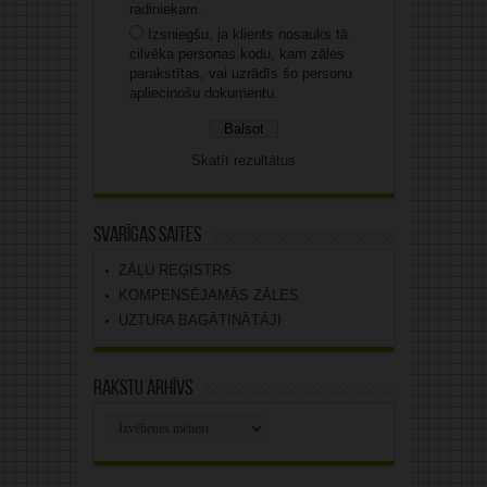
radiniekam.
Izsniegšu, ja klients nosauks tā
cilvēka personas kodu, kam zāles
parakstītas, vai uzrādīs šo personu
apliecinošu dokumentu.
Skatīt rezultātus
Svarīgas saites
ZĀĻU REĢISTRS
KOMPENSĒJAMĀS ZĀLES
UZTURA BAGĀTINĀTĀJI
Rakstu arhīvs
Rakstu
arhīvs