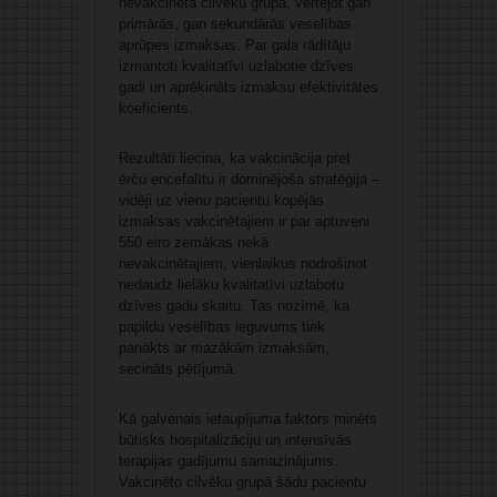
nevakcinēta cilvēku grupa, vērtējot gan
primārās, gan sekundārās veselības
aprūpes izmaksas. Par gala rādītāju
izmantoti kvalitatīvi uzlabotie dzīves
gadi un aprēķināts izmaksu efektivitātes
koeficients.
Rezultāti liecina, ka vakcinācija pret
ērču encefalītu ir dominējoša stratēģija –
vidēji uz vienu pacientu kopējās
izmaksas vakcinētajiem ir par aptuveni
550 eiro zemākas nekā
nevakcinētajiem, vienlaikus nodrošinot
nedaudz lielāku kvalitatīvi uzlabotu
dzīves gadu skaitu. Tas nozīmē, ka
papildu veselības ieguvums tiek
panākts ar mazākām izmaksām,
secināts pētījumā.
Kā galvenais ietaupījuma faktors minēts
būtisks hospitalizāciju un intensīvās
terapijas gadījumu samazinājums.
Vakcinēto cilvēku grupā šādu pacientu