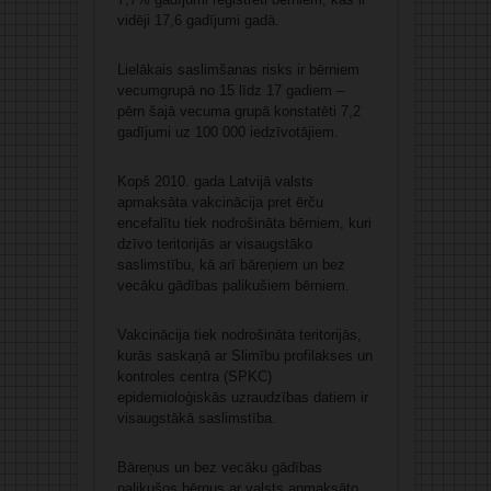
vidēji 17,6 gadījumi gadā.
Lielākais saslimšanas risks ir bērniem
vecumgrupā no 15 līdz 17 gadiem –
pērn šajā vecuma grupā konstatēti 7,2
gadījumi uz 100 000 iedzīvotājiem.
Kopš 2010. gada Latvijā valsts
apmaksāta vakcinācija pret ērču
encefalītu tiek nodrošināta bērniem, kuri
dzīvo teritorijās ar visaugstāko
saslimstību, kā arī bāreņiem un bez
vecāku gādības palikušiem bērniem.
Vakcinācija tiek nodrošināta teritorijās,
kurās saskaņā ar Slimību profilakses un
kontroles centra (SPKC)
epidemioloģiskās uzraudzības datiem ir
visaugstākā saslimstība.
Bāreņus un bez vecāku gādības
palikušos bērnus ar valsts apmaksāto