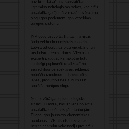
nav bijis, kā arī nav konstatētas
ilgtermiņa neiroloģiskas sekas, kas ērču
encefalīta gadījumā var radīt ievērojamu
slogu gan pacientam, gan veselības
aprūpes sistēmai.
IVP sēdē uzsvērts, ka tas ir pirmais
šāda veida ekonomiskais modelis
Latvijā attiecībā uz ērču encefalītu, un
tas balstīts reālos datos. Vienlaikus
eksperti pauduši, ka nākotnē būtu
lietderīgi paplašināt analīzi arī no
sabiedrības perspektīvas, iekļaujot
netiešās izmaksas – darbnespējas
lapas, produktivitātes zudumu un
sociālās aprūpes slogu.
Ņemot vērā gan epidemioloģisko
situāciju Latvijā, kas ir viena no ērču
encefalīta endēmiskajām teritorijām
Eiropā, gan jaunākos ekonomiskos
aprēķinus, IVP atkārtoti uzsvērusi
nepieciešamību vakcināciju pret ērču