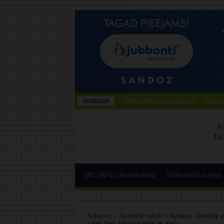
MIC-INFO Likumdošana
Tālākm
06/08/2026
MIC-INFO Likumdošana
Tālākmācības testi
Sākums
»
Jaunākie raksti
»
Aptauja: Gandrīz pu
zāles bez apspriešanās ar ārstu