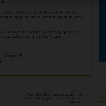
eni.
lstoši zāles nelieto sava aktīvā dzīvesveida dēļ. Piemēram,
er malku kafijas, bet tad pēc kāda laika ir pārsteigti, ka tās
ģentūras “Norstat” reprezentatīva iedzīvotāju aptauja tika
 no visas Latvijas vecumā no 18 līdz 74 gadiem.
Patīk
Nākamais:
Pasaules AIDS diena arī Latvijā – kā
mainīt AIDS izplatības ierobežošanas
taktiku?