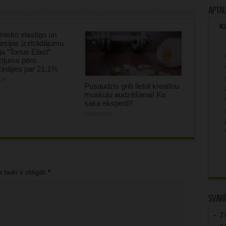
Apta
Kā
nisko elastīgo un
sijas izstrādājumu
ja “Tonus Elast”
zījums pērn
inājies par 21,1%
026
Pusaudzis grib lietot kreatīnu
muskuļu audzēšanai! Ko
saka eksperti?
06/08/2026
lauki ir obligāti
*
Svarī
Z