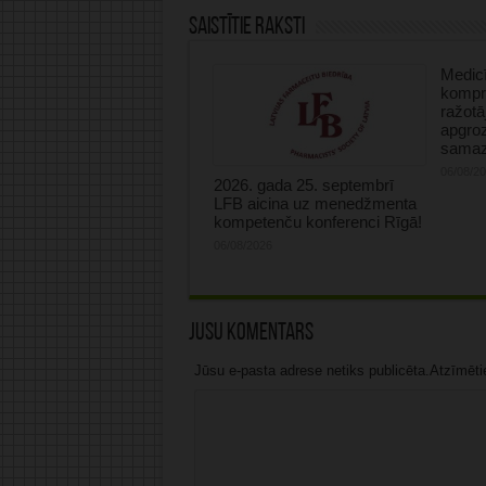
Saistītie raksti
Medicī
kompre
ražotā
apgro
samaz
06/08/2
2026. gada 25. septembrī
LFB aicina uz menedžmenta
kompetenču konferenci Rīgā!
06/08/2026
Jūsu komentārs
Jūsu e-pasta adrese netiks publicēta.Atzīmētie 