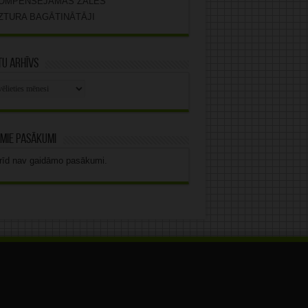
OMPENSĒJAMĀS ZĀLES
ZTURA BAGĀTINĀTĀJI
u arhīvs
stu
vs
mie pasākumi
rīd nav gaidāmo pasākumi.