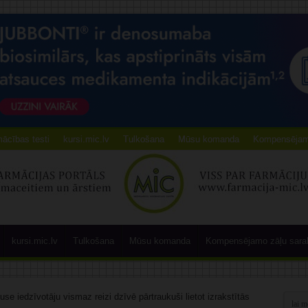
ācības testi
kursi.mic.lv
Tulkošana
Mūsu komanda
Kompensējamo
kursi.mic.lv
Tulkošana
Mūsu komanda
Kompensējamo zāļu sara
se iedzīvotāju vismaz reizi dzīvē pārtraukuši lietot izrakstītās