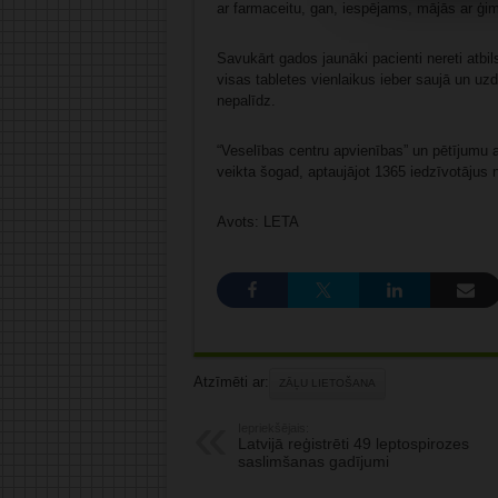
ar farmaceitu, gan, iespējams, mājās ar ģim
Savukārt gados jaunāki pacienti nereti atbi
visas tabletes vienlaikus ieber saujā un uzdz
nepalīdz.
“Veselības centru apvienības” un pētījumu a
veikta šogad, aptaujājot 1365 iedzīvotājus
Avots: LETA
Atzīmēti ar:
ZĀĻU LIETOŠANA
Iepriekšējais:
Latvijā reģistrēti 49 leptospirozes
saslimšanas gadījumi