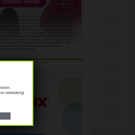
āma
istiem.
vai nelietderīgi