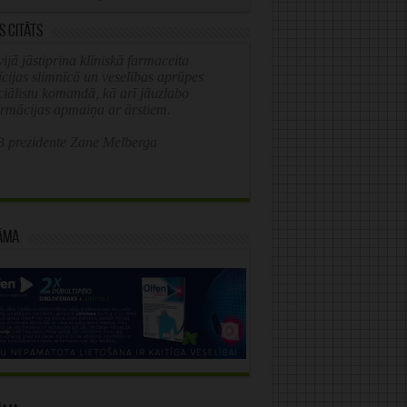
s citāts
ijā jāstiprina klīniskā farmaceita
īcijas slimnīcā un veselības aprūpes
ciālistu komandā, kā arī jāuzlabo
ormācijas apmaiņa ar ārstiem.
 prezidente Zane Melberga
āma