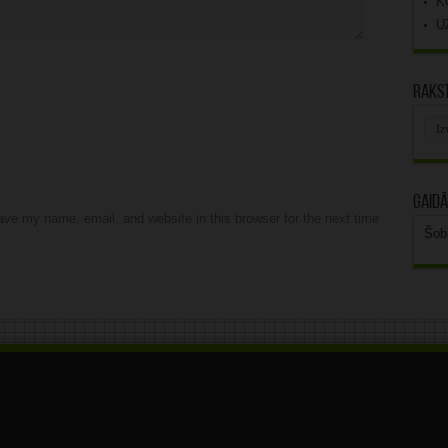
K
U
Rakst
Rak
arhī
Gaidā
ve my name, email, and website in this browser for the next time
Šob