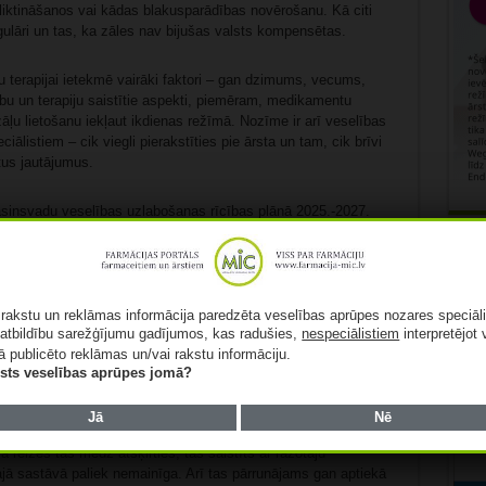
iktināšanos vai kādas blakusparādības novērošanu. Kā citi
egulāri un tas, ka zāles nav bijušas valsts kompensētas.
bu terapijai ietekmē vairāki faktori – gan dzimums, vecums,
ību un terapiju saistītie aspekti, piemēram, medikamentu
 zāļu lietošanu iekļaut ikdienas režīmā. Nozīme ir arī veselības
ālistiem – cik viegli pierakstīties pie ārsta un tam, cik brīvi
ītus jautājumus.
 asinsvadu veselības uzlabošanas rīcības plānā 2025.-2027.
m pētījumiem, norādīts, ka līdzestības trūkums atzīts par
 mazināšanā. Tiek lēsts, ka sirds un asinsvadu slimību
Rekl
acientu, tādējādi pacientu “nelīdzestība” ir viens no galvenajiem
zināšanai.
ā rakstu un reklāmas informācija paredzēta veselības aprūpes nozares speciāl
atbildību sarežģījumu gadījumos, kas radušies,
nespeciālistiem
interpretējot 
novēršamā mirstība iedzīvotājiem līdz 75 gadiem bijusi divas
ā publicēto reklāmas un/vai rakstu informāciju.
ībā. Vairāk nekā pusi no šiem nāves cēloņiem veido sirds un
lists veselības aprūpes jomā?
tensija.
Jā
Nē
nu var ietekmēt arī tas, ka cilvēku gados var mulsināt aptiekā
reizēs tas mēdz atšķirties, tas saistīts ar ražotāju
ajā sastāvā paliek nemainīga. Arī tas pārrunājams gan aptiekā