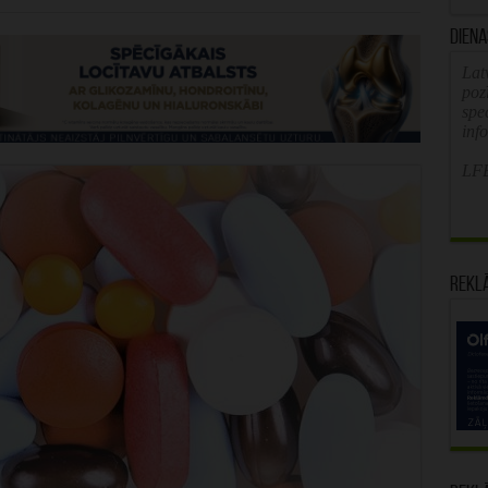
Diena
Latv
poz
spe
inf
LFB
Rekl