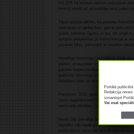
Vēl 22% kā iemeslu atzīmē pašsajūtas pasl
iemesli minēti arī aizmāršība lietot zāles r
Tāpat aptaujā atklāts, ka pacientu līdzestī
motivācija un pārliecības, gan ar pašu slim
skaits, slimības ilgums un tas, cik viegli ir
aprūpes pieejamībai un komunikācijai ar speci
pacients jūtas, pārrunājot ar veselību saist
Veselības ministrijas izstrādātajā Sirds un
gadam, atsaucoties uz citās valstīs veiktie
galveno barjeru kardiovaskulārās mirstības
gadījumā līdzestīga ir tikai aptuveni puse p
šķēršļiem sirds un asinsvadu slimību sama
Portālā publicēt
Redakcija nenes 
Piemēram, 2022. gadā Latvijā ar ārstēšanu 
izmantojot Portāl
reizes augstāka nekā vidēji Eiropas Savien
Vai esat speciā
asinsvadu slimības – insults, infarkts, hiper
Nereti zāļu patvaļīgu lietošanas pārtraukša
iegādāto zāļu iepakojums – dažādās pirkuma 
piedāvājumu, taču zāļu aktīvā viela ķīmisk