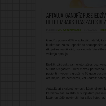
Aptauja: Gandrīz puse iedzī
lietot izrakstītās zāles be
Publicējis:
MIC Administrācija
01/12/2025
Raks
Gandrīz puse – 46% – aptaujāto atzīst, ka vis
izrakstītās zāles, iepriekš to neapspriežot a
rīkojušies vairākkārt, noskaidrots Veselība
veiktajā aptaujā.
Biežāk pārtraukt vai nelietot zāles bez kon
50 līdz 59 gadiem. Tikai mazāk par trešdaļu
pacienti ir vecuma grupā no 60 gadu vecum
atzīmējuši, ka neatceras, vai kādreiz patvaļ
Aptaujā arī skaidroti iemesli, kādēļ cilvēki 
ka biežāk tas saistīts ar subjektīvo pašsajū
labāk un tādēļ nolēmuši, ka zāles lietot na