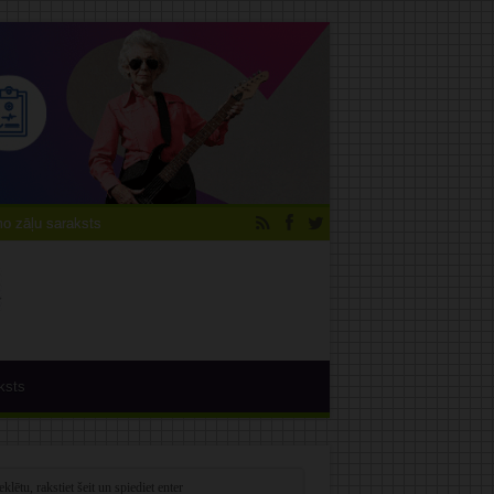
 zāļu saraksts
ksts