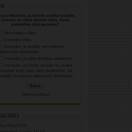
uja
 jūs rīkosities, ja klients uzrāda receptes
numuru un vēlas saņemt zāles, kuras
parakstītas citai personai?
Neizsniegšu zāles.
Izsniegšu zāles.
Izsniegšu, ja uzrādīs savu personu
apliecinošu dokumentu.
Izsniegšu, ja zāles domātas radiniekam.
Izsniegšu, ja klients nosauks tā cilvēka
personas kodu, kam zāles parakstītas, vai
uzrādīs šo personu apliecinošu dokumentu.
Skatīt rezultātus
gas saites
ĀĻU REĢISTRS