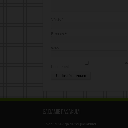
Vārds
*
E-pasts
*
Web
Sa
I comment.
Alternative:
Gaidāmie pasākumi
Šobrīd nav gaidāmo pasākumi.