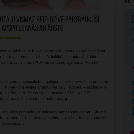
Rekl
votāju vismaz reizi dzīvē pārtraukuši
z apspriešanās ar ārstu
tīt komentāru
maz reizi dzīvē ir gadījies uz laiku pārtraukt vai beigt lietot
r ārstu vai farmaceitu, turklāt lielākā daļa aptaujāto šādi
s centru apvienības (VCA) un pētījumu aģentūras “Norstat”
sultēšanās ar speciālistu ir gadījies cilvēkiem vecuma grupā no
 vienmēr konsultējas ar ārstu par zāļu lietošanu – apzinīgākie
a, kur šādi atbildējušo skaits sasniedz 35%. Vēl 17%
īgi pārtraukuši viņiem nozīmēto terapiju.
izvēlējušies pārtraukt vai neievērot ārstēšanas režīmu. Atklāts,
tu, piemēram, teju trešdaļa norāda, ka, sākot terapiju, jutušies
v nepieciešams.