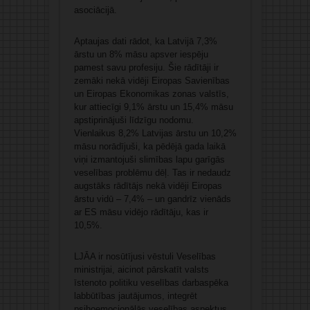
asociācijā.
Aptaujas dati rādot, ka Latvijā 7,3%
ārstu un 8% māsu apsver iespēju
pamest savu profesiju. Šie rādītāji ir
zemāki nekā vidēji Eiropas Savienības
un Eiropas Ekonomikas zonas valstīs,
kur attiecīgi 9,1% ārstu un 15,4% māsu
apstiprinājuši līdzīgu nodomu.
Vienlaikus 8,2% Latvijas ārstu un 10,2%
māsu norādījuši, ka pēdējā gada laikā
viņi izmantojuši slimības lapu garīgās
veselības problēmu dēļ. Tas ir nedaudz
augstāks rādītājs nekā vidēji Eiropas
ārstu vidū – 7,4% – un gandrīz vienāds
ar ES māsu vidējo rādītāju, kas ir
10,5%.
LJĀA ir nosūtījusi vēstuli Veselības
ministrijai, aicinot pārskatīt valsts
īstenoto politiku veselības darbaspēka
labbūtības jautājumos, integrēt
psihoemocionālās veselības aspektus