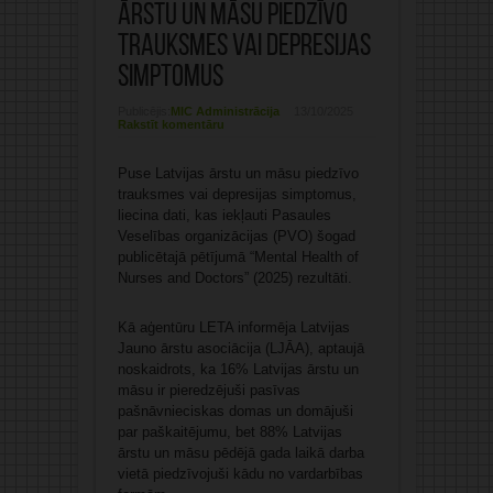
ārstu un māsu piedzīvo
trauksmes vai depresijas
simptomus
Publicējis:
MIC Administrācija
13/10/2025
Rakstīt komentāru
Puse Latvijas ārstu un māsu piedzīvo
trauksmes vai depresijas simptomus,
liecina dati, kas iekļauti Pasaules
Veselības organizācijas (PVO) šogad
publicētajā pētījumā “Mental Health of
Nurses and Doctors” (2025) rezultāti.
Kā aģentūru LETA informēja Latvijas
Jauno ārstu asociācija (LJĀA), aptaujā
noskaidrots, ka 16% Latvijas ārstu un
māsu ir pieredzējuši pasīvas
pašnāvnieciskas domas un domājuši
par paškaitējumu, bet 88% Latvijas
ārstu un māsu pēdējā gada laikā darba
vietā piedzīvojuši kādu no vardarbības