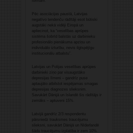
formām.
Pēc asociācijas paustā, Latvijas
negatīvo tendenču rādītāji esot būtiski
augstāki nekā vidēji Eiropā un
apliecinot, ka “veselības aprūpes
sistēma šobrīd balstās uz darbinieku
profesionālo pienākuma apziņu un
individuālo izturību, nevis ilgtspējīgu
institucionālu atbalstu”.
Latvijas un Polijas veselības aprūpes
darbinieki ziņo par visaugstāko
depresijas līmeni – gandrīz puse
aptaujāto atbilstot iespējamas smagas
depresijas diagnozes slieksnim.
Savukārt Dānijā un Islandē šis rādītājs ir
zemāks – aptuveni 15%.
Latvijā gandrīz 2/3 respondentu
pārsniedz trauksmes traucējumu
slieksni, savukārt Dānijā un Nīderlandē
šādu traucējumu izplatība ir zem 10%.