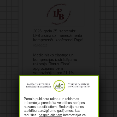
2026. gada 25. septembrī
LFB aicina uz menedžmenta
kompetenču konferenci Rīgā!
06/08/2026
Medicīnisko elastīgo un
kompresijas izstrādājumu
ražotāja “Tonus Elast”
apgrozījums pērn
samazinājies par 21,1%
06/08/2026
Portālā publicētā rakstu un reklāmas
informācija paredzēta veselības aprūpes
nozares speciālistiem. Redakcija nenes
atbildību sarežģījumu gadījumos, kas
radušies,
nespeciālistiem
interpretējot vai