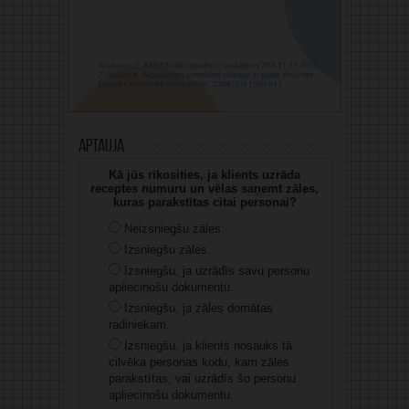
Aptauja
Kā jūs rīkosities, ja klients uzrāda
receptes numuru un vēlas saņemt zāles,
kuras parakstītas citai personai?
Neizsniegšu zāles.
Izsniegšu zāles.
Izsniegšu, ja uzrādīs savu personu
apliecinošu dokumentu.
Izsniegšu, ja zāles domātas
radiniekam.
Izsniegšu, ja klients nosauks tā
cilvēka personas kodu, kam zāles
parakstītas, vai uzrādīs šo personu
apliecinošu dokumentu.