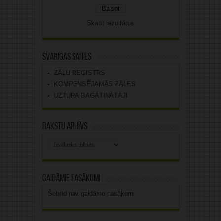
Skatīt rezultātus
Svarīgas saites
ZĀĻU REĢISTRS
KOMPENSĒJAMĀS ZĀLES
UZTURA BAGĀTINĀTĀJI
Rakstu arhīvs
Rakstu
arhīvs
Gaidāmie pasākumi
Šobrīd nav gaidāmo pasākumi.