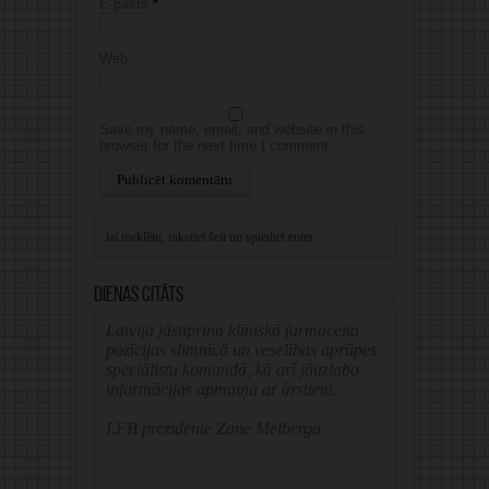
E-pasts
*
Web
Save my name, email, and website in this
browser for the next time I comment.
Alternative:
Dienas citāts
Latvijā jāstiprina klīniskā farmaceita
pozīcijas slimnīcā un veselības aprūpes
speciālistu komandā, kā arī jāuzlabo
informācijas apmaiņa ar ārstiem.
LFB prezidente Zane Melberga