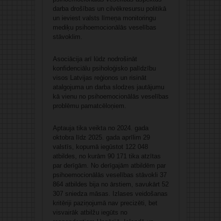
darba drošības un cilvēkresursu politikā
un ieviest valsts līmeņa monitoringu
mediķu psihoemocionālās veselības
stāvoklim.
Asociācija arī lūdz nodrošināt
konfidenciālu psiholoģisko palīdzību
visos Latvijas reģionos un risināt
atalgojuma un darba slodzes jautājumu
kā vienu no psihoemocionālās veselības
problēmu pamatcēloņiem.
Aptauja tika veikta no 2024. gada
oktobra līdz 2025. gada aprīlim 29
valstīs, kopumā iegūstot 122 048
atbildes, no kurām 90 171 tika atzītas
par derīgām. No derīgajām atbildēm par
psihoemocionālās veselības stāvokli 37
864 atbildes bija no ārstiem, savukārt 52
307 sniedza māsas. Izlases veidošanas
kritēriji paziņojumā nav precizēti, bet
visvairāk atbilžu iegūts no