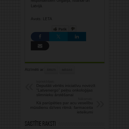
respondentiem Ungārijā, Islandē un
Latvijā.
Avots: LETA
Patīk
Atzīmēti ar:
ĀRSTI
MĀSAS
Iepriekšējais:
Deputāti vērtēs iniciatīvu novirzīt
“Latvenergo” peļņu onkoloģijas
slimnieku ārstēšanai
Nākamais:
Kā parūpēties par acu veselību
mūsdienu dzīves ritmā: farmaceita
ieteikumi
Saistītie raksti