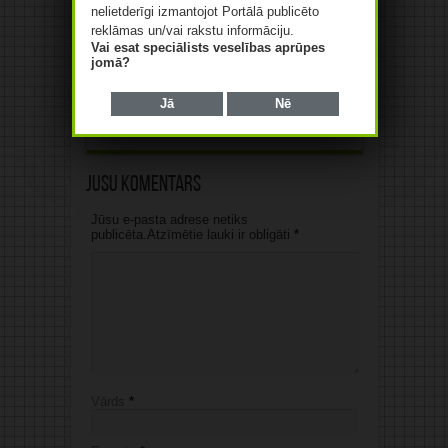
nelietderīgi izmantojot Portālā publicēto
reklāmas un/vai rakstu informāciju.
Vai esat speciālists veselības aprūpes
Pusaudzis grib lietot kreatīnu
jomā?
muskuļu audzēšanai! Ko
saka eksperti?
Jā
Nē
06/08/2026
Jūsu komentārs
Jūsu e-pasta adrese netiks
publicēta.Atzīmētie lauki ir obligāti
*
Vārds
*