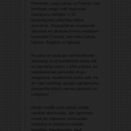
Piemēram, starp Latviju un Franciju, kas
ierindojas otrajā vietā trauksmes
traucējumu rādītājos, ir 20
procentpunktu atšķirība, klāsta
asociācija. Visaugstākais iespējamās
atkarības no alkohola līmenis mediķiem
konstatēts Francijā, kam seko Latvija,
Lietuva, Bulgārija un Igaunija.
Kā pāris no situācijas pamatcēloņiem
asociācija izceļ neatbilstošu darba vidi
un pārmērīgu slodzi. LJĀA uzskata, ka
nepietiekamais personāla skaits,
atalgojums, neatbilstoša darba vide, kā
arī vāja veselības aprūpes pakalpojumu
pieejamība būtiski veicina pārslodzi un
izdegšanu.
Daudzi mediķi esot spiesti strādāt
vairākās darbavietās, kas ilgtermiņā
noved pie noguruma, emocionāla
izsīkuma un psihoemocionālās
veselības traucējumiem, pauž