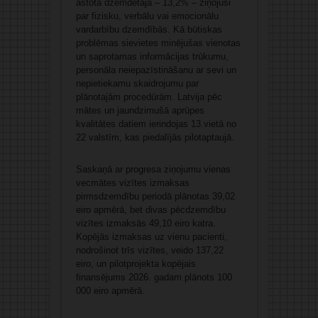
astotā dzemdētāja – 13,2% – ziņojusi
par fizisku, verbālu vai emocionālu
vardarbību dzemdībās. Kā būtiskas
problēmas sievietes minējušas vienotas
un saprotamas informācijas trūkumu,
personāla neiepazīstināšanu ar sevi un
nepietiekamu skaidrojumu par
plānotajām procedūrām. Latvija pēc
mātes un jaundzimušā aprūpes
kvalitātes datiem ierindojas 13.vietā no
22 valstīm, kas piedalījās pilotaptaujā.
Saskaņā ar progresa ziņojumu vienas
vecmātes vizītes izmaksas
pirmsdzemdību periodā plānotas 39,02
eiro apmērā, bet divas pēcdzemdību
vizītes izmaksās 49,10 eiro katra.
Kopējās izmaksas uz vienu pacienti,
nodrošinot trīs vizītes, veido 137,22
eiro, un pilotprojekta kopējais
finansējums 2026. gadam plānots 100
000 eiro apmērā.