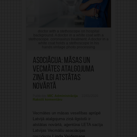
doctor with a stethoscope on hospital
background. A doctor in a white coat with a
stethoscope. coronavirus treatment. A doctor in a
white coat holds a stethoscope in his
hands.vintage photo processing
Asociācija: Māsas un
vecmātes atalgojuma
ziņā ilgi atstātas
novārtā
Publicējis:
MIC Administrācija
22/01/2026
Rakstīt komentāru
Vecmātes un māsas veselības aprūpē
Latvijā atalgojuma ziņā ilgstoši ir
atstātas novārtā, aģentūrai LETA sacīja
Latvijas Vecmāšu asociācijas
prezidente
Linda Veidemane
.