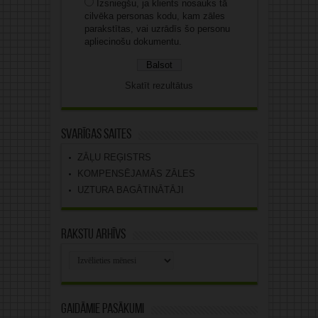
Izsniegšu, ja klients nosauks tā
cilvēka personas kodu, kam zāles
parakstītas, vai uzrādīs šo personu
apliecinošu dokumentu.
Skatīt rezultātus
Svarīgas saites
ZĀĻU REĢISTRS
KOMPENSĒJAMĀS ZĀLES
UZTURA BAGĀTINĀTĀJI
Rakstu arhīvs
Rakstu
arhīvs
Gaidāmie pasākumi