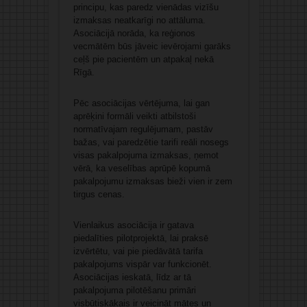
principu, kas paredz vienādas vizīšu
izmaksas neatkarīgi no attāluma.
Asociācijā norāda, ka reģionos
vecmātēm būs jāveic ievērojami garāks
ceļš pie pacientēm un atpakaļ nekā
Rīgā.
Pēc asociācijas vērtējuma, lai gan
aprēķini formāli veikti atbilstoši
normatīvajam regulējumam, pastāv
bažas, vai paredzētie tarifi reāli nosegs
visas pakalpojuma izmaksas, ņemot
vērā, ka veselības aprūpē kopumā
pakalpojumu izmaksas bieži vien ir zem
tirgus cenas.
Vienlaikus asociācija ir gatava
piedalīties pilotprojektā, lai praksē
izvērtētu, vai pie piedāvātā tarifa
pakalpojums vispār var funkcionēt.
Asociācijas ieskatā, līdz ar tā
pakalpojuma pilotēšanu primāri
visbūtiskākais ir veicināt mātes un