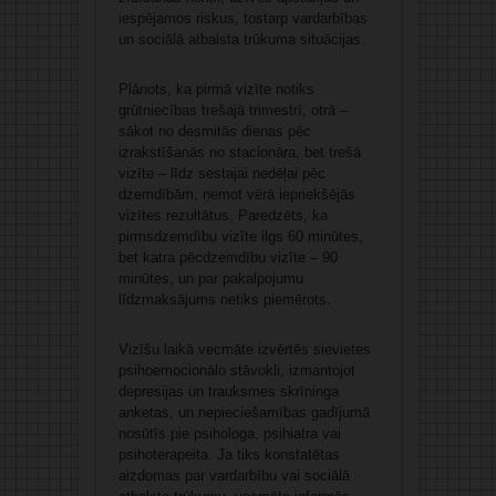
iespējamos riskus, tostarp vardarbības
un sociālā atbalsta trūkuma situācijas.
Plānots, ka pirmā vizīte notiks
grūtniecības trešajā trimestrī, otrā –
sākot no desmitās dienas pēc
izrakstīšanās no stacionāra, bet trešā
vizīte – līdz sestajai nedēļai pēc
dzemdībām, ņemot vērā iepriekšējās
vizītes rezultātus. Paredzēts, ka
pirmsdzemdību vizīte ilgs 60 minūtes,
bet katra pēcdzemdību vizīte – 90
minūtes, un par pakalpojumu
līdzmaksājums netiks piemērots.
Vizīšu laikā vecmāte izvērtēs sievietes
psihoemocionālo stāvokli, izmantojot
depresijas un trauksmes skrīninga
anketas, un nepieciešamības gadījumā
nosūtīs pie psihologa, psihiatra vai
psihoterapeita. Ja tiks konstatētas
aizdomas par vardarbību vai sociālā