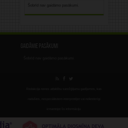
Šobrīd nav gaidāmo pasākumi.
Gaidāmie pasākumi
Šobrīd nav gaidāmo pasākumi.
Redakcija nenes atbildību sarežģījumu gadījumos, kas
radušies, nespeciālistiem interpretējot vai nelietderīgi
izmantojot šo informāciju.