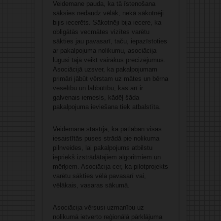
Veidemane pauda, ka tā īstenošana
sāksies nedaudz vēlāk, nekā sākotnēji
bijis iecerēts. Sākotnēji bija iecere, ka
obligātās vecmātes vizītes varētu
sākties jau pavasarī, taču, iepazīstoties
ar pakalpojuma nolikumu, asociācija
lūgusi tajā veikt vairākus precizējumus.
Asociācijā uzsver, ka pakalpojumam
primāri jābūt vērstam uz mātes un bērna
veselību un labbūtību, kas arī ir
galvenais iemesls, kādēļ šāda
pakalpojuma ieviešana tiek atbalstīta.
Veidemane stāstīja, ka patlaban visas
iesaistītās puses strādā pie nolikuma
pilnveides, lai pakalpojums atbilstu
iepriekš izstrādātajiem algoritmiem un
mērķiem. Asociācija cer, ka pilotprojekts
varētu sākties vēlā pavasarī vai,
vēlākais, vasaras sākumā.
Asociācija vērsusi uzmanību uz
nolikumā ietverto reģionālā pārklājuma