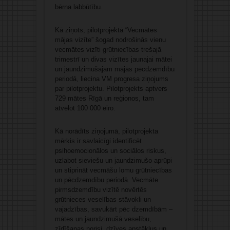
bērna labbūtību.
Kā ziņots, pilotprojektā “Vecmātes
mājas vizīte” šogad nodrošinās vienu
vecmātes vizīti grūtniecības trešajā
trimestrī un divas vizītes jaunajai mātei
un jaundzimušajam mājās pēcdzemdību
periodā, liecina VM progresa ziņojums
par pilotprojektu. Pilotprojekts aptvers
729 mātes Rīgā un reģionos, tam
atvēlot 100 000 eiro.
Kā norādīts ziņojumā, pilotprojekta
mērķis ir savlaicīgi identificēt
psihoemocionālos un sociālos riskus,
uzlabot sieviešu un jaundzimušo aprūpi
un stiprināt vecmāšu lomu grūtniecības
un pēcdzemdību periodā. Vecmāte
pirmsdzemdību vizītē novērtēs
grūtnieces veselības stāvokli un
vajadzības, savukārt pēc dzemdībām –
mātes un jaundzimušā veselību,
zīdīšanas norisi, dzīves apstākļus un