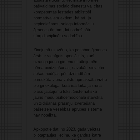
atbalsta trūkumu, vecmāte informēs
pašvaldības sociālo dienestu vai citas
kompetentās iestādes atbilstoši
normatīvajiem aktiem, kā arī, ja
nepieciešams, sniegs informāciju
ģimenes ārstam, lai nodrošinātu
starpdisciplināru sadarbību.
Ziņojumā uzsvērts, ka patlaban ģimenes
ārsts ir vienīgais speciālists, kurš
uzrauga jauno ģimeņu situāciju pēc
bērna piedzimšanas, savukārt sievietei
sešas nedēļas pēc dzemdībām
paredzēta viena valsts apmaksāta vizīte
pie ginekologa, kurā īsā laikā jāizrunā
plašs jautājumu loks. Sistemātiska
jauno māšu psihoemocionālā stāvokļa
un zīdīšanas prasmju izvērtēšana
pašreizējā veselības aprūpes sistēmā
nav noteikta.
Apkopotie dati no 2023. gadā veiktās
pilotaptaujas liecina, ka gandrīz katra