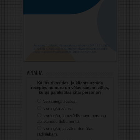
Aptauja
Kā jūs rīkosities, ja klients uzrāda
receptes numuru un vēlas saņemt zāles,
kuras parakstītas citai personai?
Neizsniegšu zāles.
Izsniegšu zāles.
Izsniegšu, ja uzrādīs savu personu
apliecinošu dokumentu.
Izsniegšu, ja zāles domātas
radiniekam.