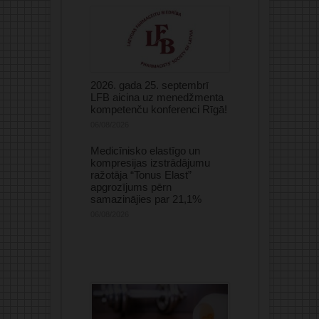
2026. gada 25. septembrī
LFB aicina uz menedžmenta
kompetenču konferenci Rīgā!
06/08/2026
Medicīnisko elastīgo un
kompresijas izstrādājumu
ražotāja “Tonus Elast”
apgrozījums pērn
samazinājies par 21,1%
06/08/2026