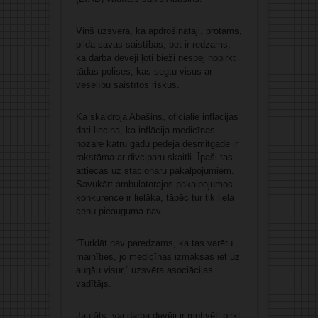
Viņš uzsvēra, ka apdrošinātāji, protams,
pilda savas saistības, bet ir redzams,
ka darba devēji ļoti bieži nespēj nopirkt
tādas polises, kas segtu visus ar
veselību saistītos riskus.
Kā skaidroja Abāšins, oficiālie inflācijas
dati liecina, ka inflācija medicīnas
nozarē katru gadu pēdējā desmitgadē ir
rakstāma ar divciparu skaitli. Īpaši tas
attiecas uz stacionāru pakalpojumiem.
Savukārt ambulatorajos pakalpojumos
konkurence ir lielāka, tāpēc tur tik liela
cenu pieauguma nav.
“Turklāt nav paredzams, ka tas varētu
mainīties, jo medicīnas izmaksas iet uz
augšu visur,” uzsvēra asociācijas
vadītājs.
Jautāts, vai darba devēji ir motivēti pirkt