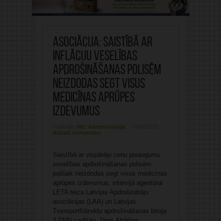
Asociācija: Saistībā ar
inflāciju veselības
apdrošināšanas polisēm
neizdodas segt visus
medicīnas aprūpes
izdevumus
Publicējis:
MIC Administrācija
24/09/2025
Rakstīt komentāru
Saistībā ar vispārēju cenu pieaugumu
veselības apdrošināšanas polisēm
pašlaik neizdodas segt visus medicīnas
aprūpes izdevumus, intervijā aģentūrai
LETA teica Latvijas Apdrošinātāju
asociācijas (LAA) un Latvijas
Transportlīdzekļu apdrošināšanas biroja
(LTAB) vadītājs Jānis Abāšins.