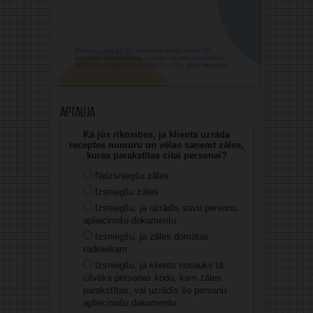
Aptauja
Kā jūs rīkosities, ja klients uzrāda
receptes numuru un vēlas saņemt zāles,
kuras parakstītas citai personai?
Neizsniegšu zāles.
Izsniegšu zāles.
Izsniegšu, ja uzrādīs savu personu
apliecinošu dokumentu.
Izsniegšu, ja zāles domātas
radiniekam.
Izsniegšu, ja klients nosauks tā
cilvēka personas kodu, kam zāles
parakstītas, vai uzrādīs šo personu
apliecinošu dokumentu.