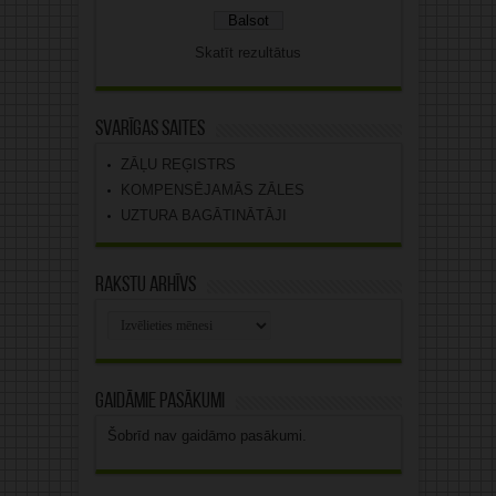
Skatīt rezultātus
Svarīgas saites
ZĀĻU REĢISTRS
KOMPENSĒJAMĀS ZĀLES
UZTURA BAGĀTINĀTĀJI
Rakstu arhīvs
Rakstu
arhīvs
Gaidāmie pasākumi
Šobrīd nav gaidāmo pasākumi.