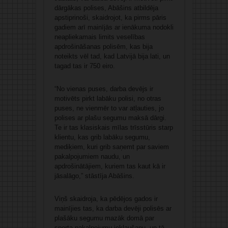
dārgākas polises, Abāšins atbildēja
apstiprinoši, skaidrojot, ka pirms pāris
gadiem arī mainījās ar ienākuma nodokli
neapliekamais limits veselības
apdrošināšanas polisēm, kas bija
noteikts vēl tad, kad Latvijā bija lati, un
tagad tas ir 750 eiro.
“No vienas puses, darba devējs ir
motivēts pirkt labāku polisi, no otras
puses, ne vienmēr to var atļauties, jo
polises ar plašu segumu maksā dārgi.
Te ir tas klasiskais mīlas trīsstūris starp
klientu, kas grib labāku segumu,
mediķiem, kuri grib saņemt par saviem
pakalpojumiem naudu, un
apdrošinātājiem, kuriem tas kaut kā ir
jāsalāgo,” stāstīja Abāšins.
Viņš skaidroja, ka pēdējos gados ir
mainījies tas, ka darba devēji polisēs ar
plašāku segumu mazāk domā par
sporta pakalpojumu iekļaušanu, un tā