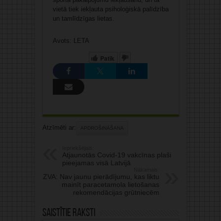
vietā tiek iekļauta psiholoģiskā palīdzība
un tamlīdzīgas lietas.
Avots: LETA
Patīk
Atzīmēti ar:
APDROŠINĀŠANA
Iepriekšējais:
Atjaunotās Covid-19 vakcīnas plaši
pieejamas visā Latvijā
Nākamais:
ZVA: Nav jaunu pierādījumu, kas liktu
mainīt paracetamola lietošanas
rekomendācijas grūtniecēm
Saistītie raksti