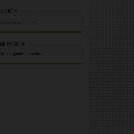
u arhīvs
stu
vs
mie pasākumi
rīd nav gaidāmo pasākumi.