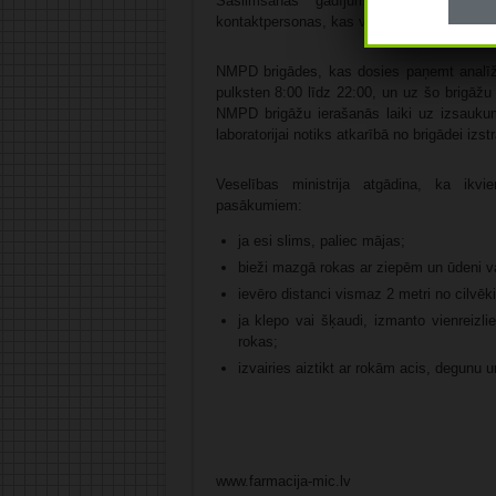
Saslimšanas gadījumā SPKC uzsāks 
kontaktpersonas, kas varētu būt bijušas s
NMPD brigādes, kas dosies paņemt analīžu 
pulksten 8:00 līdz 22:00, un uz šo brigāžu 
NMPD brigāžu ierašanās laiki uz izsaukum
laboratorijai notiks atkarībā no brigādei iz
Veselības ministrija atgādina, ka ikv
pasākumiem:
ja esi slims, paliec mājas;
bieži mazgā rokas ar ziepēm un ūdeni va
ievēro distanci vismaz 2 metri no cilvē
ja klepo vai šķaudi, izmanto vienreizl
rokas;
izvairies aiztikt ar rokām acis, degunu u
www.farmacija-mic.lv