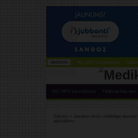
MIC-INFO Likumdošana
Tālākm
08/08/2026
MIC-INFO Likumdošana
Tālākmācības testi
Sākums
»
Jaunākie raksti
»
Atbildīgie dienest
apzināšanu