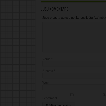
Jūsu komentārs
Jūsu e-pasta adrese netiks publicēta.Atzīmētie 
Vārds
*
E-pasts
*
Web
Sa
I comment.