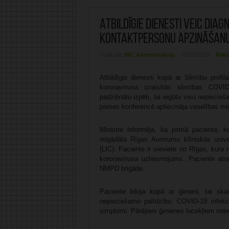
Atbildīgie dienesti veic di
kontaktpersonu apzināšan
Publicējis:
MIC Administrācija
03/03/2020
Raks
Atbildīgie dienesti kopā ar Slimību prof
koronavīrusa izraisītās slimības COV
padziļinātu izpēti, lai iegūtu visu nepiecie
preses konferencē apliecināja veselības min
Ministre informēja, ka pirmā paciente, k
nogādāta Rīgas Austrumu klīniskās univers
(LIC). Paciente ir sieviete no Rīgas, kura n
koronavīrusa uzliesmojums. Paciente atr
NMPD brigāde.
Paciente lidoja kopā ar ģimeni, tai ska
nepieciešamo palīdzību. COVID-19 infekci
simptomi. Pārējiem ģimenes locekļiem note