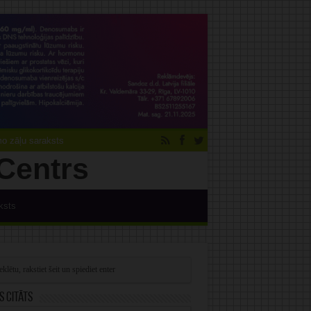
 zāļu saraksts
ksts
s citāts