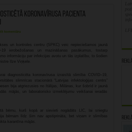
Latv
poz
agnosticētā koronavīrusa pacienta
spe
inf
u
LFB
tīt komentāru
ilakses un kontroles centru (SPKC) veic nepieciešamos jaunā
ID-19 ierobežošanas un mazināšanas pasākumus, tostarp
šamo informāciju par infekcijas avotu un tās izplatību, to šodien
Rekl
istre Ilze Viņķele.
urai diagnosticēta koronavīrusa izraisītā slimība COVID–19,
itātes slimnīcas stacionārā “Latvijas infektoloģijas centrs”
esen bija atgriezusies no Itālijas, Milānas, kur šobrīd ir jaunā
adās mājās, un laboratorisko izmeklējumu veikšanai ieradās
itā bērnu, kurš kopā ar sievieti nogādāts LIC, lai sniegtu
ja bērnam līdz šim nav apstiprināta, bet viņam ir slimības
Rekl
ikta karantīna mājās.