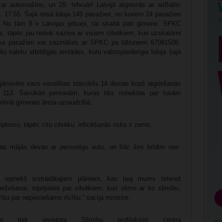
 automašīnu, un 29. februārī Latvijā atgriezās ar airBaltic
. 17.55. Šajā reisā lidoja 145 pasažieri, no kuriem 24 pasažieri
No tām 8 ir Latvijas pilsoņi, tai skaitā pati ģimene. SPKC
sts, tāpēc jau notiek saziņa ar visiem cilvēkiem, kuri uzskatāmi
sa pasažieri var sazināties ar SPKC pa tālruņiem 67081508,
valstu atbildīgās iestādes, kuru valstspiederīgie lidoja šajā
 jānovēro savs veselības stāvoklis 14 dienas kopš atgriešanās
a 113. Savukārt personām, kuras tiks noteiktas par tuvām
ntīnā ģimenes ārsta uzraudzībā.
mptomu, tāpēc citu cilvēku inficēšanās risks ir zems.
stas mājās devās ar personīgo auto, un līdz šim brīdim nav
jau iepriekš izstrādātajiem plāniem, kas ļauj mums īstenot
žošanai, rūpējoties par cilvēkiem, kuri slimo ar šo slimību,
rību par nepieciešamo rīcību,” sacīja ministre.
āri tiek ievietota Slimību profilakses centra