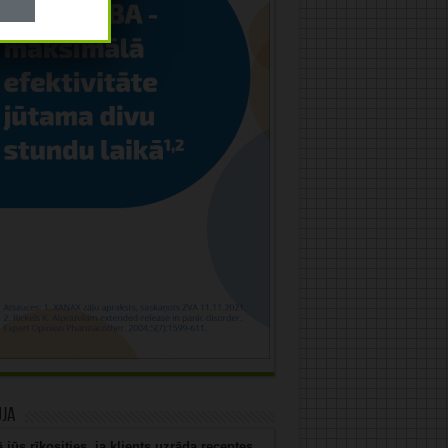
uja
 jūs rīkosities, ja klients uzrāda receptes