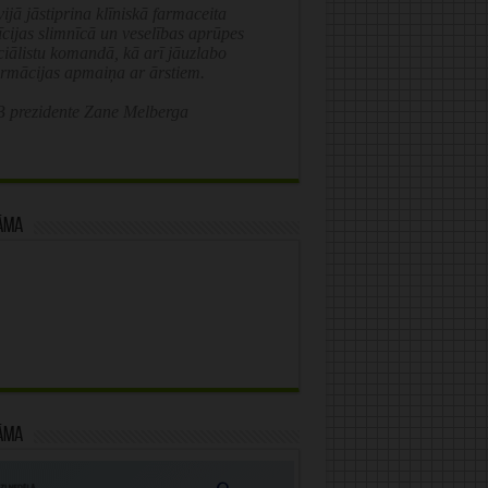
ijā jāstiprina klīniskā farmaceita
īcijas slimnīcā un veselības aprūpes
ciālistu komandā, kā arī jāuzlabo
ormācijas apmaiņa ar ārstiem.
 prezidente Zane Melberga
āma
āma