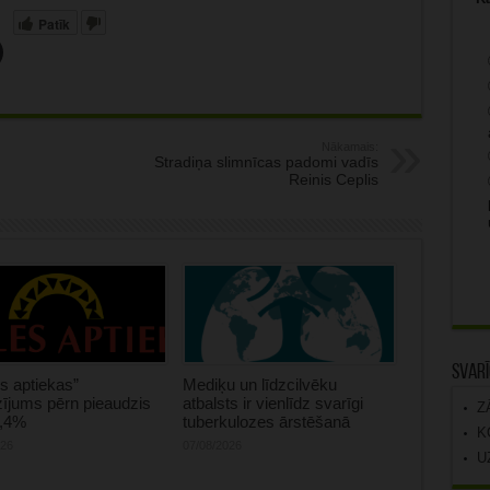
Patīk
Nākamais:
Stradiņa slimnīcas padomi vadīs
Reinis Ceplis
Svarī
s aptiekas”
Mediķu un līdzcilvēku
ījums pērn pieaudzis
atbalsts ir vienlīdz svarīgi
Z
0,4%
tuberkulozes ārstēšanā
K
026
07/08/2026
U