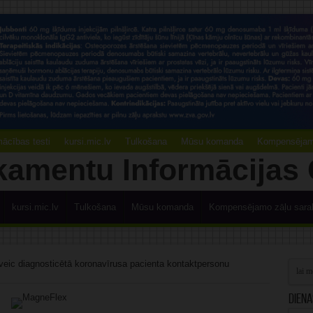
ācības testi
kursi.mic.lv
Tulkošana
Mūsu komanda
Kompensējamo
kursi.mic.lv
Tulkošana
Mūsu komanda
Kompensējamo zāļu sara
i veic diagnosticētā koronavīrusa pacienta kontaktpersonu
Diena