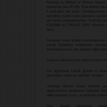
Paciente no Milānas uz Minheni nokļuva ar
lidmašīnas reisu BT226, Rīgā ielidojot plkst
ir uzskatāmi par tuvām kontaktpersonām. 
speciālistu rīcībā ir pilns pasažieru sarak
par tuvām kontaktpersonām. Konkrētā rei
67501590 vai 27802228. SPKC informēs citu 
reisā.
Personām, kuras atradās konkrētajā reisā,
Latvijā. Parādoties simptomiem, jāzvan
kontekatpersonām, būs jāpaliek mājās kara
Ceļojuma laikā pacientei nebija slimības si
Pēc atgriešanās Latvijā, ģimene no lido
apmeklējusi darbu vai izglītības iestādes.
“Atbildīgie dienesti rīkojas atbilstoši 
nepieciešamos pasākumus infekcijas ierobe
tālāk neizplatot vīrusu, un informētu sabied
Visa aktuālā informācija regul