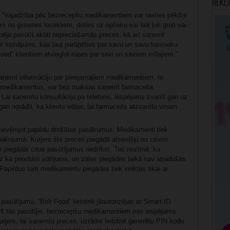
Rekl
s: “Vajadzība pēc bezrecepšu medikamentiem var rasties pēkšņi
 no ģimenes locekļiem, doties uz aptieku var būt ļoti grūti vai
pēja pasūtīt akūti nepieciešamās preces, kā arī saņemt
ir risinājums, kas ļauj parūpēties par savu un savu tuvinieku
od” klientiem atvieglot rūpes par sevi un saviem mīļajiem.”
 saņemt informāciju par pieejamajiem medikamentiem, to
šu medikamentus, var bez maksas saņemt farmaceita
ā. Lai saņemtu konsultāciju pa telefonu, iespējams zvanīt gan uz
gan norādīt, ka klients vēlas, lai farmaceits atzvanītu viņam.
evērojot papildu drošības pasākumus. Medikamenti tiek
pakojumā. Kurjers šīs preces piegādā atsevišķi no citiem
n piegādāt citus pasūtījumus nedrīkst. Tas nozīmē, ka
 kā prioritārs sūtījums, un zāles piegādes laikā nav atradušās
 Papildus tam medikamentu piegādes tiek veiktas tikai ar
 pasūtījumu, “Bolt Food” lietotnē jāautorizējas ar Smart-ID.
urš tās pasūtījis, bezrecepšu medikamentiem nav iespējama
rjers, lai saņemtu preces, uzrādot lietotnē ģenerētu PIN kodu.