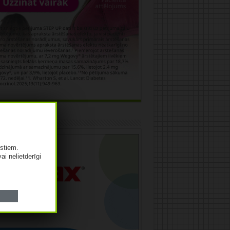
āma
istiem.
vai nelietderīgi