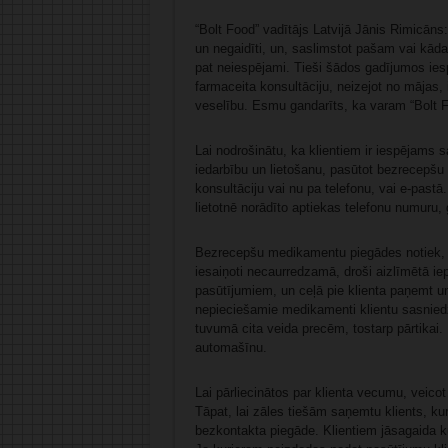
“Bolt Food” vadītājs Latvijā Jānis Rimicān
un negaidīti, un, saslimstot pašam vai kādam
pat neiespējami. Tieši šādos gadījumos ies
farmaceita konsultāciju, neizejot no mājas, 
veselību. Esmu gandarīts, ka varam “Bolt Fo
Lai nodrošinātu, ka klientiem ir iespējams
iedarbību un lietošanu, pasūtot bezrecep
konsultāciju vai nu pa telefonu, vai e-past
lietotnē norādīto aptiekas telefonu numuru, 
Bezrecepšu medikamentu piegādes notiek, i
iesaiņoti necaurredzamā, droši aizlīmētā ie
pasūtījumiem, un ceļā pie klienta paņemt u
nepieciešamie medikamenti klientu sasniedz
tuvumā cita veida precēm, tostarp pārtikai.
automašīnu.
Lai pārliecinātos par klienta vecumu, veicot
Tāpat, lai zāles tiešām saņemtu klients, k
bezkontakta piegāde. Klientiem jāsagaida ku