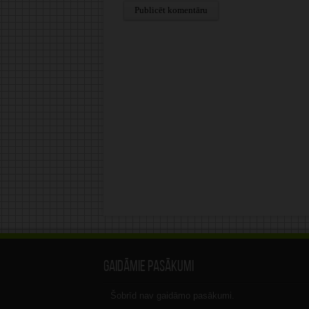
Alternative:
Gaidāmie pasākumi
Šobrīd nav gaidāmo pasākumi.