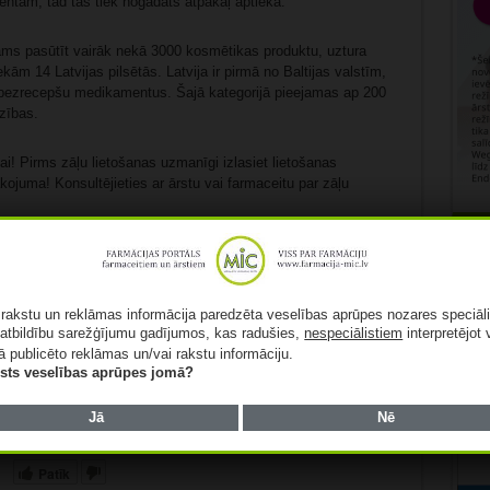
entam, tad tas tiek nogādāts atpakaļ aptiekā.
ējams pasūtīt vairāk nekā 3000 kosmētikas produktu, uztura
ām 14 Latvijas pilsētās. Latvija ir pirmā no Baltijas valstīm,
t bezrecepšu medikamentus. Šajā kategorijā pieejamas ap 200
zības.
ai! Pirms zāļu lietošanas uzmanīgi izlasiet lietošanas
akojuma! Konsultējieties ar ārstu vai farmaceitu par zāļu
Rekl
tforma Eiropā, kuru izmanto vairāk nekā 200 miljoni uzticamu
ā rakstu un reklāmas informācija paredzēta veselības aprūpes nozares speciāl
feru un partnerkurjeru vairāk nekā 50 valstīs un 850 pilsētās
atbildību sarežģījumu gadījumos, kas radušies,
nespeciālistiem
interpretējot 
t straujāku pāreju no privātajām automašīnām uz
ā publicēto reklāmas un/vai rakstu informāciju.
alternatīvas visiem lietošanas mērķiem, tostarp kopbraukšanu,
lists veselības aprūpes jomā?
kā arī ēdiena un pārtikas preču piegādi.
Jā
Nē
Patīk