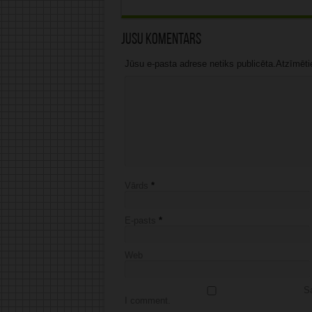
Jūsu komentārs
Jūsu e-pasta adrese netiks publicēta.Atzīmētie 
Vārds
*
E-pasts
*
Web
Sa
I comment.