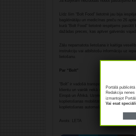
Ja kurjeram neizdodas nodot pasūtījumu kli
Līdz šim “Bolt Food” lietotnē jau bija iesp
bagātinātāju un medicīnas preču no 26 aptiek
kurā “Bolt Food” lietotnē iespējams pasūtī
dažādas preces, kas aptver galvenās vajad
Zāļu nepamatota lietošana ir kaitīga veselīb
instrukciju vai atbilstošu informāciju uz iep
lietošanu.
Par “Bolt”
“Bolt” ir vadošā transporta pakalpojumu pla
Portālā publicēt
klientu un vairāk nekā 4,5 miljoni partneršo
Redakcija nenes 
Eiropā un Āfrikā. Uzņēmums cenšas veicinā
izmantojot Portāl
koplietošanas mobilitāti, piedāvājot ērtas 
Vai esat speciā
koplietošanas automašīnas un skrejriteņus, 
Avots: LETA