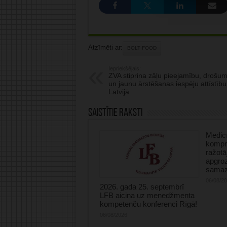
Atzīmēti ar:
BOLT FOOD
Iepriekšējais:
ZVA stiprina zāļu pieejamību, drošu
un jaunu ārstēšanas iespēju attīstību
Latvijā
Saistītie raksti
Medicī
kompre
ražotā
apgro
samaz
06/08/2
2026. gada 25. septembrī
LFB aicina uz menedžmenta
kompetenču konferenci Rīgā!
06/08/2026