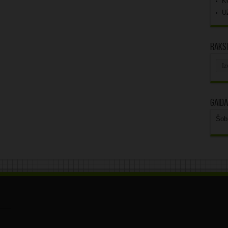
K
U
Rakst
Rak
arhī
Gaidā
Šob