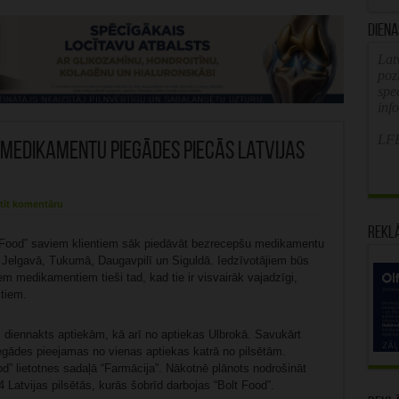
Diena
Latv
poz
spe
inf
LFB
 medikamentu piegādes piecās Latvijas
tīt komentāru
Rekl
t Food” saviem klientiem sāk piedāvāt bezrecepšu medikamentu
Jelgavā, Tukumā, Daugavpilī un Siguldā. Iedzīvotājiem būs
m medikamentiem tieši tad, kad tie ir visvairāk vajadzīgi,
tiem.
diennakts aptiekām, kā arī no aptiekas Ulbrokā. Savukārt
egādes pieejamas no vienas aptiekas katrā no pilsētām.
d” lietotnes sadaļā “Farmācija”. Nākotnē plānots nodrošināt
atvijas pilsētās, kurās šobrīd darbojas “Bolt Food”.