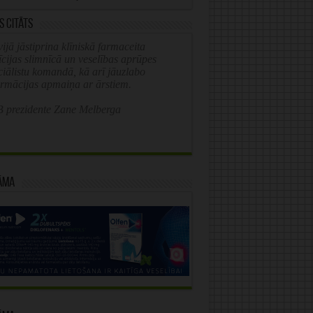
s citāts
ijā jāstiprina klīniskā farmaceita
īcijas slimnīcā un veselības aprūpes
ciālistu komandā, kā arī jāuzlabo
ormācijas apmaiņa ar ārstiem.
 prezidente Zane Melberga
āma