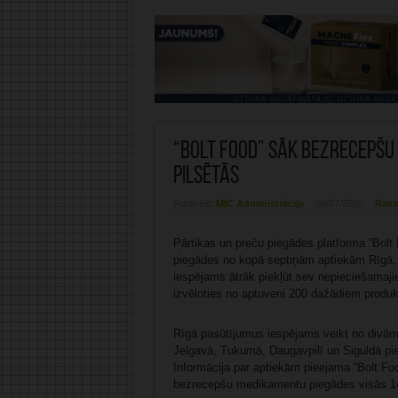
“Bolt Food” sāk bezrecepšu
pilsētās
Publicējis:
MIC Administrācija
09/07/2026
Raks
Pārtikas un preču piegādes platforma “Bol
piegādes no kopā septiņām aptiekām Rīgā, 
iespējams ātrāk piekļūt sev nepieciešamajie
izvēloties no aptuveni 200 dažādiem produk
Rīgā pasūtījumus iespējams veikt no divām 
Jelgavā, Tukumā, Daugavpilī un Siguldā pi
Informācija par aptiekām pieejama “Bolt Foo
bezrecepšu medikamentu piegādes visās 14 L