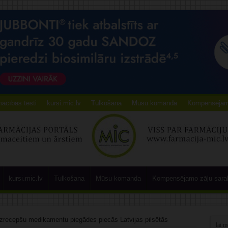
ācības testi
kursi.mic.lv
Tulkošana
Mūsu komanda
Kompensējamo
kursi.mic.lv
Tulkošana
Mūsu komanda
Kompensējamo zāļu sara
ezrecepšu medikamentu piegādes piecās Latvijas pilsētās