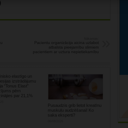
Nākamais:
mu
Pacientu organizācija aicina uzlabot
atbalsta pieejamību slimiem
pacientiem ar uztura nepietiekamību
nisko elastīgo un
sijas izstrādājumu
ja “Tonus Elast”
zījums pērn
inājies par 21,1%
026
Pusaudzis grib lietot kreatīnu
muskuļu audzēšanai! Ko
saka eksperti?
06/08/2026