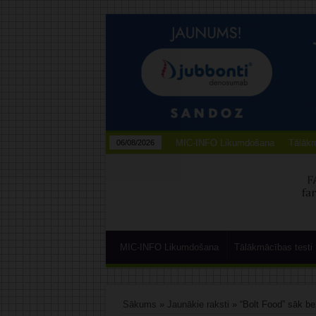
MIC-INFO Likumdošana
Tālākm
06/08/2026
MIC-INFO Likumdošana
Tālākmācības testi
Sākums
»
Jaunākie raksti
»
“Bolt Food” sāk b