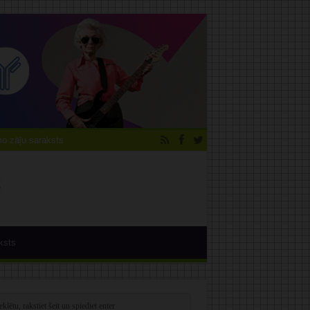
 zāļu saraksts
ksts