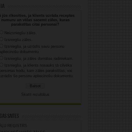
uja
 jūs rīkosities, ja klients uzrāda receptes
numuru un vēlas saņemt zāles, kuras
parakstītas citai personai?
Neizsniegšu zāles.
Izsniegšu zāles.
Izsniegšu, ja uzrādīs savu personu
apliecinošu dokumentu.
Izsniegšu, ja zāles domātas radiniekam.
Izsniegšu, ja klients nosauks tā cilvēka
personas kodu, kam zāles parakstītas, vai
uzrādīs šo personu apliecinošu dokumentu.
Skatīt rezultātus
gas saites
ĀĻU REĢISTRS