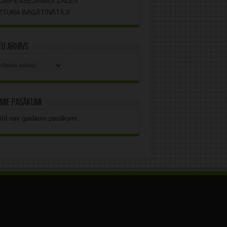
OMPENSĒJAMĀS ZĀLES
ZTURA BAGĀTINĀTĀJI
u arhīvs
stu
vs
mie pasākumi
rīd nav gaidāmo pasākumi.