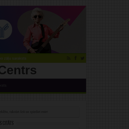
 zāļu saraksts
ksts
s citāts