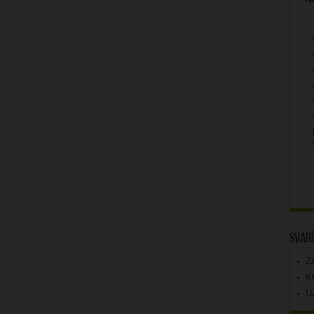
Svarī
Z
K
U