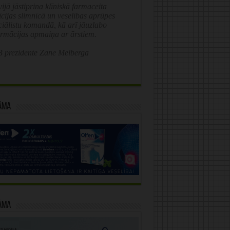
ijā jāstiprina klīniskā farmaceita
īcijas slimnīcā un veselības aprūpes
ciālistu komandā, kā arī jāuzlabo
ormācijas apmaiņa ar ārstiem.
 prezidente Zane Melberga
āma
āma