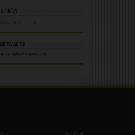
u arhīvs
stu
vs
mie pasākumi
rīd nav gaidāmo pasākumi.
māciju.