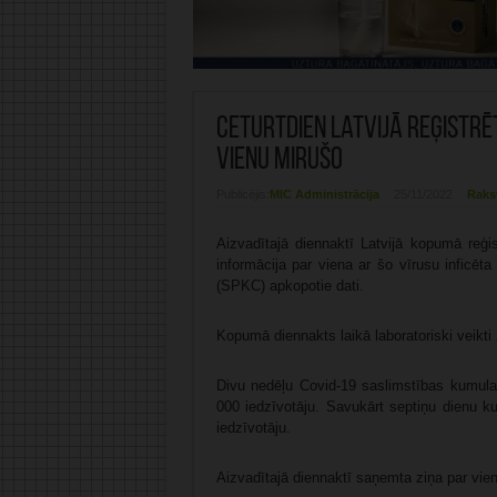
Ceturtdien Latvijā reģistrēt
vienu mirušo
Publicējis:
MIC Administrācija
25/11/2022
Raks
Aizvadītajā diennaktī Latvijā kopumā reģi
informācija par viena ar šo vīrusu inficēta
(SPKC) apkopotie dati.
Kopumā diennakts laikā laboratoriski veikti
Divu nedēļu Covid-19 saslimstības kumulatī
000 iedzīvotāju. Savukārt septiņu dienu ku
iedzīvotāju.
Aizvadītajā diennaktī saņemta ziņa par vien