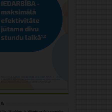
uja
 jūs rīkosities, ja klients uzrāda receptes