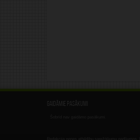
Gaidāmie pasākumi
Šobrīd nav gaidāmo pasākumi.
Redakcija nenes atbildību sarežģījumu gadījumos, ka