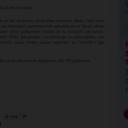
-19 inficēti cilvēki.
a var būt vērojamas nesakritības mirstības datos – tiem varot
a par mirušajiem pacientiem tiek apkopota arī no Nāves cēloņu
visiem nāves gadījumiem, tostarp arī no Covid-19, par kuriem,
ukārt SPKC dati pamatā ir no slimnīcām un pansionātiem, kas
ūtisks skaits cilvēku, kuriem reģistrēts, ka Covid-19 ir bijis
 Latvijā laboratoriski apstiprināta 962 085 gadījumos.
Patīk