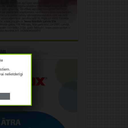
āma
istiem.
vai nelietderīgi