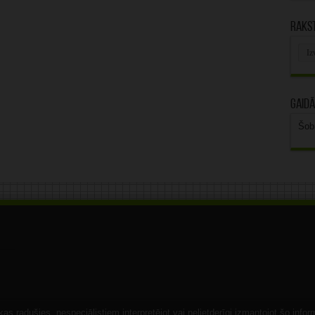
Rakst
Rak
arhī
Gaidā
Šob
s radušies, nespeciālistiem interpretējot vai nelietderīgi izmantojot šo infor