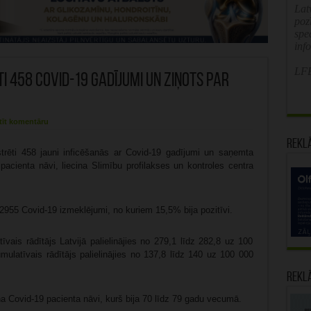
Latv
poz
spe
inf
LFB
i 458 Covid-19 gadījumi un ziņots par
tīt komentāru
Rekl
strēti 458 jauni inficēšanās ar Covid-19 gadījumi un saņemta
 pacienta nāvi, liecina Slimību profilakses un kontroles centra
 2955 Covid-19 izmeklējumi, no kuriem 15,5% bija pozitīvi.
vais rādītājs Latvijā palielinājies no 279,1 līdz 282,8 uz 100
mulatīvais rādītājs palielinājies no 137,8 līdz 140 uz 100 000
Rekl
a Covid-19 pacienta nāvi, kurš bija 70 līdz 79 gadu vecumā.