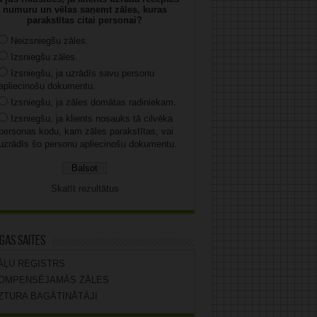
numuru un vēlas saņemt zāles, kuras
parakstītas citai personai?
Neizsniegšu zāles.
Izsniegšu zāles.
Izsniegšu, ja uzrādīs savu personu
apliecinošu dokumentu.
Izsniegšu, ja zāles domātas radiniekam.
Izsniegšu, ja klients nosauks tā cilvēka
personas kodu, kam zāles parakstītas, vai
uzrādīs šo personu apliecinošu dokumentu.
Skatīt rezultātus
gas saites
ĀĻU REĢISTRS
OMPENSĒJAMĀS ZĀLES
ZTURA BAGĀTINĀTĀJI