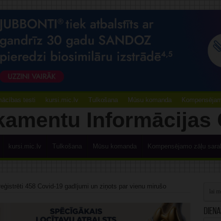
ācības testi
kursi.mic.lv
Tulkošana
Mūsu komanda
Kompensējamo
kursi.mic.lv
Tulkošana
Mūsu komanda
Kompensējamo zāļu sara
reģistrēti 458 Covid-19 gadījumi un ziņots par vienu mirušo
Diena