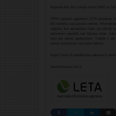
Kopumā līdz šim Latvijā miruši 6087 ar Covid
SPKC iepriekš aģentūrai LETA skaidroja, k
būt mēneša vai pusotra nobīde. Informācij
reģistra, kur apkopotas ziņas par pilnīgi 
piemēram, iepriekš nav bijušas ziņas. Sav
ziņo par nāves gadījumiem. Turklāt ir vēl b
nāves iestāšanās veicinošs faktors.
Kopš Covid-19 pandēmijas sākuma šī slimība
www.farmacija-mic.lv