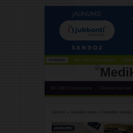
MIC-INFO Likumdošana
Tālākm
07/08/2026
MIC-INFO Likumdošana
Tālākmācības testi
Sākums
»
Jaunākie raksti
»
Ceturtdien Latvijā 