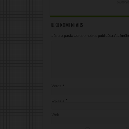
07/08/2
Jūsu komentārs
Jūsu e-pasta adrese netiks publicēta.Atzīmētie 
Vārds
*
E-pasts
*
Web