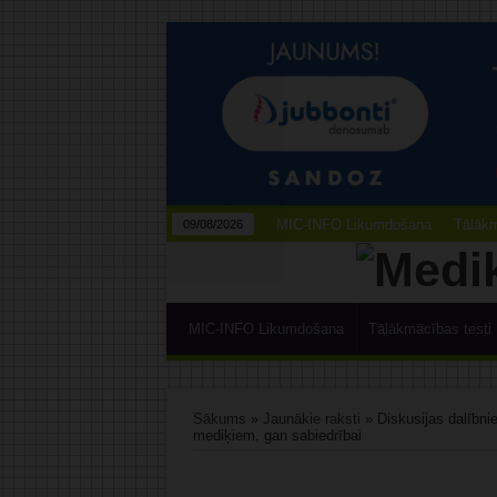
MIC-INFO Likumdošana
Tālākm
09/08/2026
MIC-INFO Likumdošana
Tālākmācības testi
Sākums
»
Jaunākie raksti
»
Diskusijas dalībnie
mediķiem, gan sabiedrībai