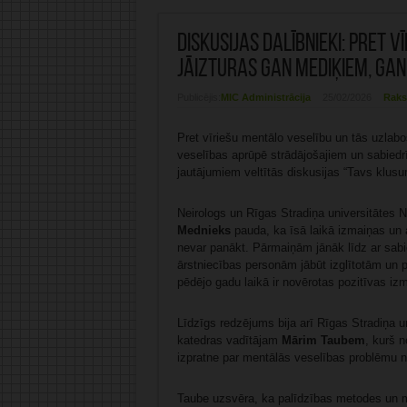
Diskusijas dalībnieki: Pret 
jāizturas gan mediķiem, gan
Publicējis:
MIC Administrācija
25/02/2026
Raks
Pret vīriešu mentālo veselību un tās uzlabo
veselības aprūpē strādājošajiem un sabiedr
jautājumiem veltītās diskusijas “Tavs klusu
Neirologs un Rīgas Stradiņa universitātes Ne
Mednieks
pauda, ka īsā laikā izmaiņas un 
nevar panākt. Pārmaiņām jānāk līdz ar sab
ārstniecības personām jābūt izglītotām un 
pēdējo gadu laikā ir novērotas pozitīvas iz
Līdzīgs redzējums bija arī Rīgas Stradiņa 
katedras vadītājam
Mārim Taubem
, kurš n
izpratne par mentālās veselības problēmu n
Taube uzsvēra, ka palīdzības metodes un m