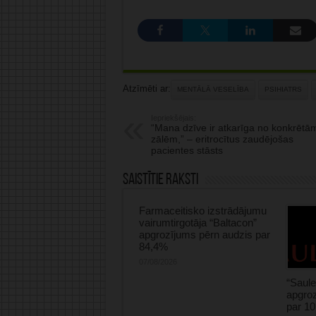
Atzīmēti ar:
MENTĀLĀ VESELĪBA
PSIHIATRS
Iepriekšējais:
“Mana dzīve ir atkarīga no konkrētā
zālēm,” – eritrocītus zaudējošas
pacientes stāsts
Saistītie raksti
Farmaceitisko izstrādājumu
vairumtirgotāja “Baltacon”
apgrozījums pērn audzis par
84,4%
07/08/2026
“Saule
apgroz
par 1