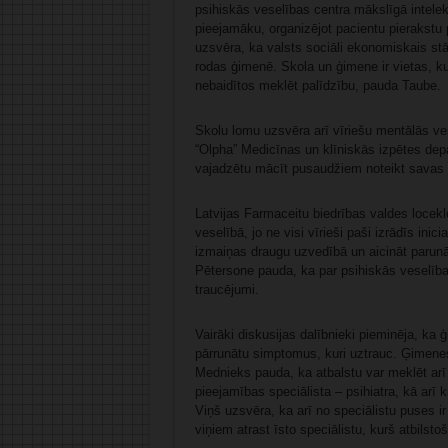
psihiskās veselības centra mākslīgā intele
pieejamāku, organizējot pacientu pierakstu
uzsvēra, ka valsts sociāli ekonomiskais st
rodas ģimenē. Skola un ģimene ir vietas, kur 
nebaidītos meklēt palīdzību, pauda Taube.
Skolu lomu uzsvēra arī vīriešu mentālās v
“Olpha” Medicīnas un klīniskās izpētes de
vajadzētu mācīt pusaudžiem noteikt savas 
Latvijas Farmaceitu biedrības valdes locek
veselībā, jo ne visi vīrieši paši izrādīs in
izmaiņas draugu uzvedībā un aicināt parunāt
Pētersone pauda, ka par psihiskās veselība
traucējumi.
Vairāki diskusijas dalībnieki pieminēja, ka ģ
pārrunātu simptomus, kuri uztrauc. Ģimenes 
Mednieks pauda, ka atbalstu var meklēt arī 
pieejamības speciālista – psihiatra, kā arī 
Viņš uzsvēra, ka arī no speciālistu puses ir 
viņiem atrast īsto speciālistu, kurš atbilst