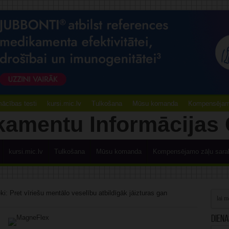
ācības testi
kursi.mic.lv
Tulkošana
Mūsu komanda
Kompensējamo
kursi.mic.lv
Tulkošana
Mūsu komanda
Kompensējamo zāļu sara
ki: Pret vīriešu mentālo veselību atbildīgāk jāizturas gan
Diena