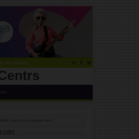
 zāļu saraksts
ksts
s citāts