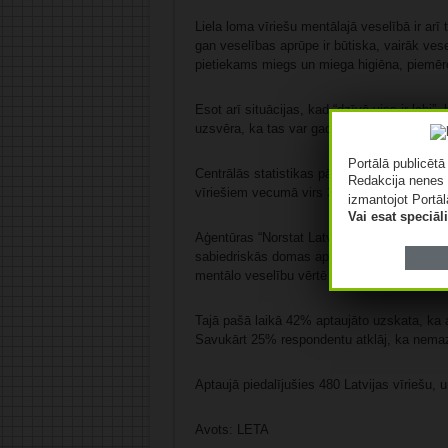
Liela loma vīriešu mentālajā veselībā ir arī
gan veselības aprūpe ir būtiska, vairāk ves
pietiekams miegs un miega higiēna, piemērot
Esot arī situācijas, kad “dzīvē viss ir labi
uzsvēra, ka tas var gadīties katram, un katr
Portālā publicēt
Centrālās statistikas pārvaldes dati liecina,
Redakcija nenes 
vīriešiem vecumā virs 35 gadiem un zēnie
izmantojot Portāl
Vai esat speciā
Aģentūras “Norstat Latvija” un sociālās ka
sabiedriskās domas aptauja liecina, ka katr
mentālo veselību vērtē kā sliktu vai ļoti slik
Tajā pašā laikā 42% aptaujāto uzskata, ka 
Savukārt 25% respondentu atklāj, ka nemaz
Aptaujā piedalījušies 480 Latvijas vīriešu, 
Avots: LETA