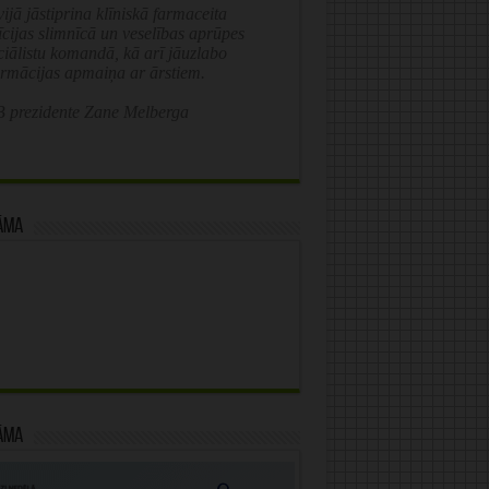
ijā jāstiprina klīniskā farmaceita
īcijas slimnīcā un veselības aprūpes
ciālistu komandā, kā arī jāuzlabo
ormācijas apmaiņa ar ārstiem.
 prezidente Zane Melberga
āma
āma