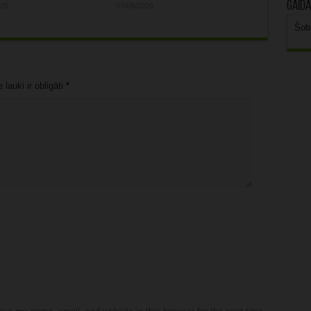
Gaidā
026
07/08/2026
Šob
lauki ir obligāti
*