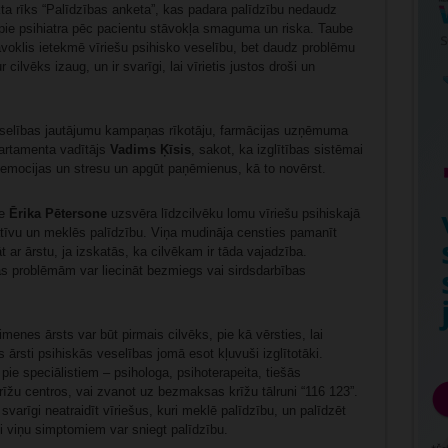
kta rīks “Palīdzības anketa”, kas padara palīdzību nedaudz
 pie psihiatra pēc pacientu stāvokļa smaguma un riska. Taube
āvoklis ietekmē vīriešu psihisko veselību, bet daudz problēmu
cilvēks izaug, un ir svarīgi, lai vīrietis justos droši un
eselības jautājumu kampaņas rīkotāju, farmācijas uzņēmuma
partamenta vadītājs
Vadims Ķīsis
, sakot, ka izglītības sistēmai
emocijas un stresu un apgūt paņēmienus, kā to novērst.
le
Ērika Pētersone
uzsvēra līdzcilvēku lomu vīriešu psihiskajā
iciatīvu un meklēs palīdzību. Viņa mudināja censties pamanīt
 ar ārstu, ja izskatās, ka cilvēkam ir tāda vajadzība.
s problēmām var liecināt bezmiegs vai sirdsdarbības
imenes ārsts var būt pirmais cilvēks, pie kā vērsties, lai
ārsti psihiskās veselības jomā esot kļuvuši izglītotāki.
pie speciālistiem – psihologa, psihoterapeita, tiešās
krīžu centros, vai zvanot uz bezmaksas krīžu tālruni “116 123”.
svarīgi neatraidīt vīriešus, kuri meklē palīdzību, un palīdzēt
oši viņu simptomiem var sniegt palīdzību.