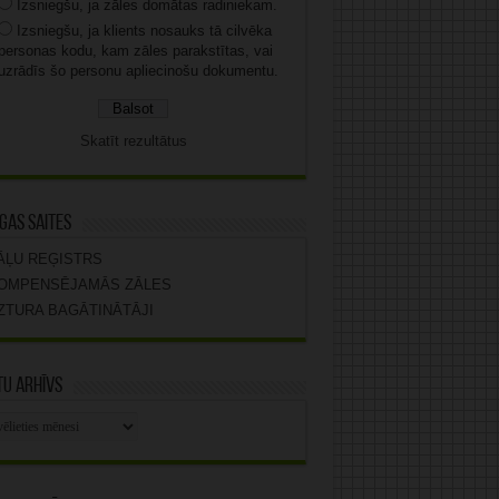
Izsniegšu, ja zāles domātas radiniekam.
Izsniegšu, ja klients nosauks tā cilvēka
personas kodu, kam zāles parakstītas, vai
uzrādīs šo personu apliecinošu dokumentu.
Skatīt rezultātus
gas saites
ĀĻU REĢISTRS
OMPENSĒJAMĀS ZĀLES
ZTURA BAGĀTINĀTĀJI
u arhīvs
stu
vs