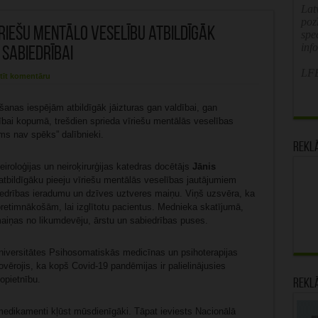
Latv
poz
vīriešu mentālo veselību atbildīgāk
spe
inf
 sabiedrībai
LFB
tīt komentāru
šanas iespējām atbildīgāk jāizturas gan valdībai, gan
ībai kopumā, trešdien sprieda vīriešu mentālās veselības
ms nav spēks” dalībnieki.
Rekl
iroloģijas un neiroķirurģijas katedras docētājs
Jānis
atbildīgāku pieeju vīriešu mentālās veselības jautājumiem
iedrības ieradumu un dzīves uztveres maiņu. Viņš uzsvēra, ka
pretimnākošām, lai izglītotu pacientus. Mednieka skatījumā,
maiņas no likumdevēju, ārstu un sabiedrības puses.
universitātes Psihosomatiskās medicīnas un psihoterapijas
ovērojis, ka kopš Covid-19 pandēmijas ir palielinājusies
opietnību.
Rekl
edikamenti kļūst mūsdienīgāki. Tāpat ieviests Nacionālā