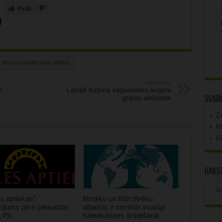
Patīk
TAVS KLUSUMS NAV SPĒKS
Nākamais:
m
Latvijā turpina saglabāties augsta
gripas aktivitāte
Svarī
Z
K
U
Rakst
Rak
arhī
s aptiekas”
Mediķu un līdzcilvēku
ījums pērn pieaudzis
atbalsts ir vienlīdz svarīgi
0,4%
tuberkulozes ārstēšanā