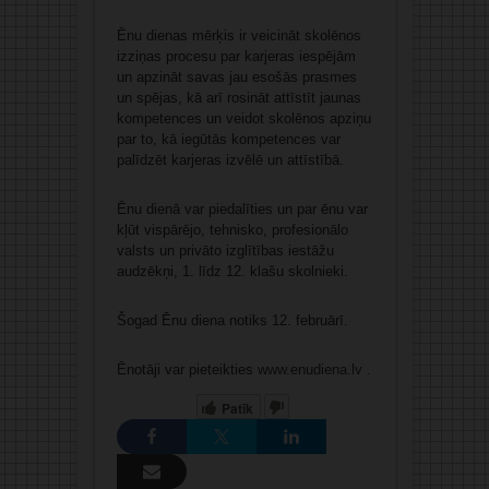
Ēnu dienas mērķis ir veicināt skolēnos
izziņas procesu par karjeras iespējām
un apzināt savas jau esošās prasmes
un spējas, kā arī rosināt attīstīt jaunas
kompetences un veidot skolēnos apziņu
par to, kā iegūtās kompetences var
palīdzēt karjeras izvēlē un attīstībā.
Ēnu dienā var piedalīties un par ēnu var
kļūt vispārējo, tehnisko, profesionālo
valsts un privāto izglītības iestāžu
audzēkņi, 1. līdz 12. klašu skolnieki.
Šogad Ēnu diena notiks 12. februārī.
Ēnotāji var pieteikties
www.enudiena.lv
.
Patīk