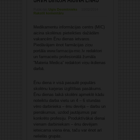
savā birojā aicina ēnas
Publicējis:
Ugis Desmitnieks
10/02/2014
Rakstīt komentāru
Medikamentu informācijas centrs (MIC)
aicina skolēnus pieteikties dažādām
vakancēm Ēnu dienas ietvaros.
Piedāvājam ēnot farmācijas ziņu
portāla
www.farmacija-mic.lv
redaktori
un farmaceitu profesionālā žurnāla
“Materia Medica” redaktori viņu ikdienas
darbā.
Ēnu diena ir visā pasaulē populārs
skolēnu karjeras izglītības pasākums.
Ēnu dienas laikā skolēni apmeklē kādu
noteiktu darba vietu un 4 – 6 stundas
vēro darbinieka – ēnu devēja – darbu un
pienākumus, uzdod jautājumus par
konkrēto profesiju. Produktīvākai dienai
vienam darbiniekam – ēnu devējam
ieteicama viena ēna, taču var ēnot arī
nelielās grupās.