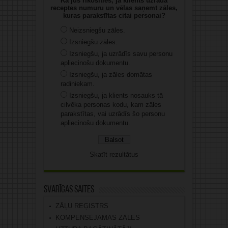
Kā jūs rīkosities, ja klients uzrāda
receptes numuru un vēlas saņemt zāles,
kuras parakstītas citai personai?
Neizsniegšu zāles.
Izsniegšu zāles.
Izsniegšu, ja uzrādīs savu personu
apliecinošu dokumentu.
Izsniegšu, ja zāles domātas
radiniekam.
Izsniegšu, ja klients nosauks tā
cilvēka personas kodu, kam zāles
parakstītas, vai uzrādīs šo personu
apliecinošu dokumentu.
Skatīt rezultātus
Svarīgas saites
ZĀĻU REĢISTRS
KOMPENSĒJAMĀS ZĀLES