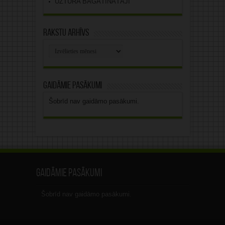
UZTURA BAGĀTINĀTĀJI
Rakstu arhīvs
Rakstu
arhīvs
Gaidāmie pasākumi
Šobrīd nav gaidāmo pasākumi.
Gaidāmie pasākumi
Šobrīd nav gaidāmo pasākumi.