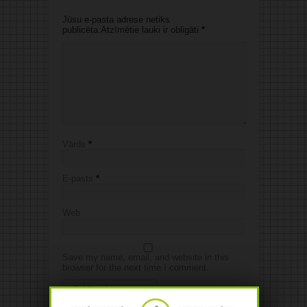
Jūsu e-pasta adrese netiks
publicēta.Atzīmētie lauki ir obligāti
*
Vārds
*
E-pasts
*
Web
Save my name, email, and website in this
browser for the next time I comment.