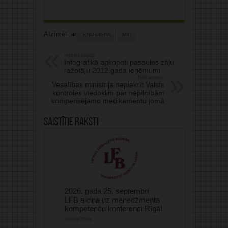
Atzīmēti ar:
ĒNU DIENA
MIC
Iepriekšējais:
Infografikā apkopoti pasaules zāļu
ražotāju 2012.gada ieņēmumi
Nākamais:
Veselības ministrija nepiekrīt Valsts
kontroles viedoklim par nepilnībām
kompensējamo medikamentu jomā
Saistītie raksti
2026. gada 25. septembrī
LFB aicina uz menedžmenta
kompetenču konferenci Rīgā!
06/08/2026