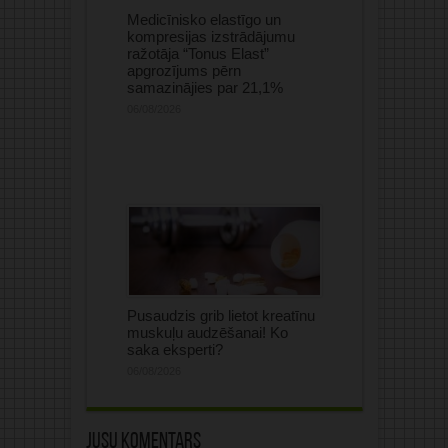
Medicīnisko elastīgo un
kompresijas izstrādājumu
ražotāja “Tonus Elast”
apgrozījums pērn
samazinājies par 21,1%
06/08/2026
Pusaudzis grib lietot kreatīnu
muskuļu audzēšanai! Ko
saka eksperti?
06/08/2026
Jūsu komentārs