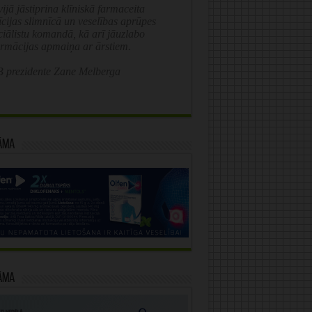
ijā jāstiprina klīniskā farmaceita
īcijas slimnīcā un veselības aprūpes
ciālistu komandā, kā arī jāuzlabo
ormācijas apmaiņa ar ārstiem.
 prezidente Zane Melberga
āma
āma