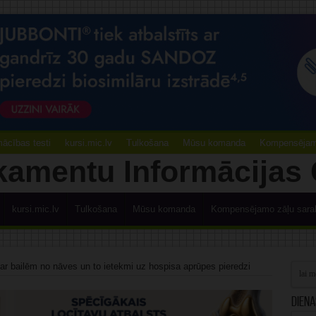
ācības testi
kursi.mic.lv
Tulkošana
Mūsu komanda
Kompensējamo
kursi.mic.lv
Tulkošana
Mūsu komanda
Kompensējamo zāļu sara
r bailēm no nāves un to ietekmi uz hospisa aprūpes pieredzi
Diena