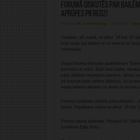
Forumā diskutēs par bailēm 
aprūpes pieredzi
Publicējis:
MIC Administrācija
16/03/2026
Raks
Trešdien, 18. martā, no plkst. 10 līdz 15 not
kurā runās par bailēm un to ietekmi uz hosp
informācija.
Šogad foruma diskusiju apakštēma ir “Bailes”
tuvinieks un ārsts. Bieži tieši bailes nosaka
kādu atbalstu iespējams pieņemt, tēmas akt
kā mazināt baiļu radītos šķēršļus, lai ikvi
nepieciešamo atbalstu un aiziet no dzīves a
Forumā uzstāsies dažādu jomu eksperti – ārst
lektori. Pasākums notiks no plkst. 10 līdz 1
Forumu atklās biedrības “Hospiss LV” līdzdi
žurnālists Edijs Bošs.