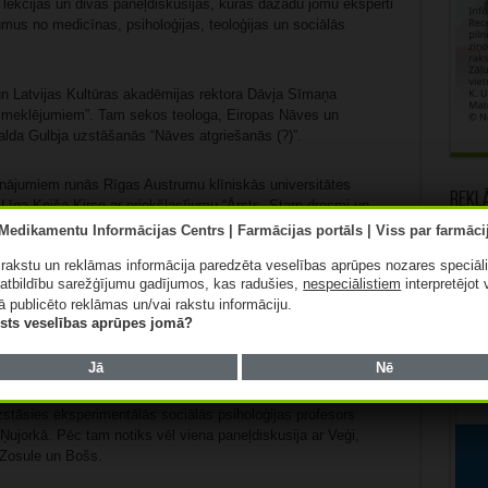
kcijas un divas paneļdiskusijas, kurās dažādu jomu eksperti
us no medicīnas, psiholoģijas, teoloģijas un sociālās
un Latvijas Kultūras akadēmijas rektora Dāvja Sīmaņa
s meklējumiem”. Tam sekos teologa, Eiropas Nāves un
alda Gulbja uzstāšanās “Nāves atgriešanās (?)”.
cinājumiem runās Rīgas Austrumu klīniskās universitātes
Rekl
Līga Keiša-Ķirse ar priekšlasījumu “Ārsts. Starp drosmi un
īgā pieredzes stāstā kā pacienta tuviniece.
ā rakstu un reklāmas informācija paredzēta veselības aprūpes nozares speciāl
diskusija, kurā piedalīsies Sīmanis, Keiša-Ķirse un Gulbis.
atbildību sarežģījumu gadījumos, kas radušies,
nespeciālistiem
interpretējot 
ā publicēto reklāmas un/vai rakstu informāciju.
lists veselības aprūpes jomā?
ņēmuma “Hospiss Māja” valdes locekle Žanete Jansone runās
ārt ārsts, psihoterapeits Ernests Puliņš-Cinis pievērsīsies
ams draugs”.
Jā
Nē
stāsies eksperimentālās sociālās psiholoģijas profesors
jorkā. Pēc tam notiks vēl viena paneļdiskusija ar Veģi,
 Zosule un Bošs.