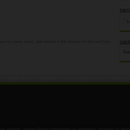
Rakst
Rak
arhī
ve my name, email, and website in this browser for the next time
Gaidā
Šob
s radušies, nespeciālistiem interpretējot vai nelietderīgi izmantojot šo infor