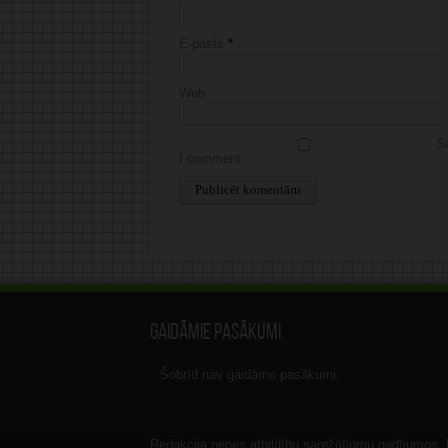
E-pasts
*
Web
Sa
I comment.
Alternative:
Gaidāmie pasākumi
Šobrīd nav gaidāmo pasākumi.
Redakcija nenes atbildību sarežģījumu gadījumos, ka