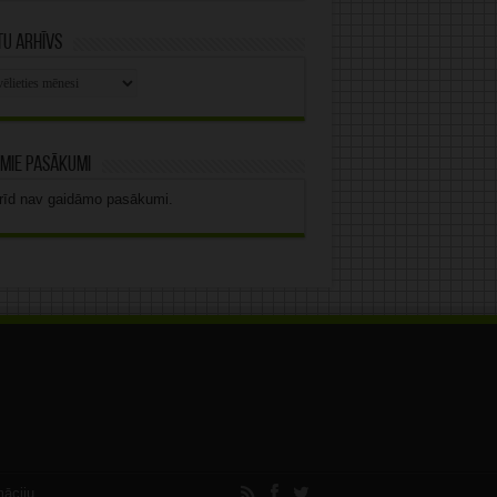
u arhīvs
stu
vs
mie pasākumi
rīd nav gaidāmo pasākumi.
māciju.