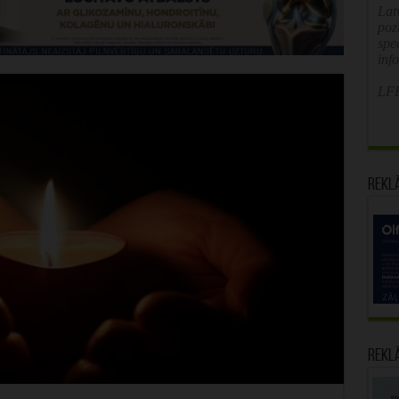
Latv
poz
spe
inf
LFB
Rekl
Rekl