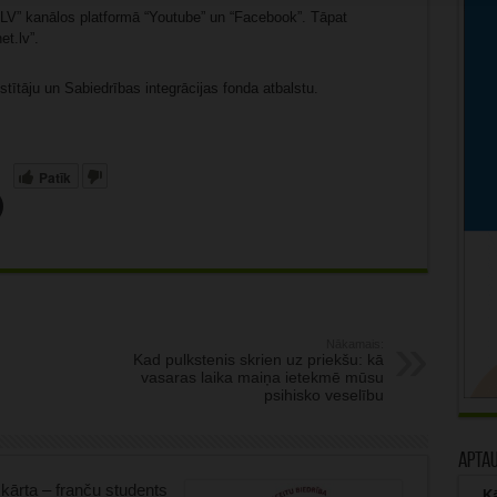
V” kanālos platformā “Youtube” un “Facebook”. Tāpat
et.lv”.
stītāju un Sabiedrības integrācijas fonda atbalstu.
Patīk
Nākamais:
Kad pulkstenis skrien uz priekšu: kā
vasaras laika maiņa ietekmē mūsu
psihisko veselību
Apta
kārta – franču students
Kā