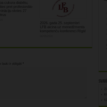
tipa cukura diabētu,
oties pret profesionālo
mināciju skries 27
trus
026
2026. gada 25. septembrī
LFB aicina uz menedžmenta
kompetenču konferenci Rīgā!
06/08/2026
lauki ir obligāti
*
Svarī
Z
K
U