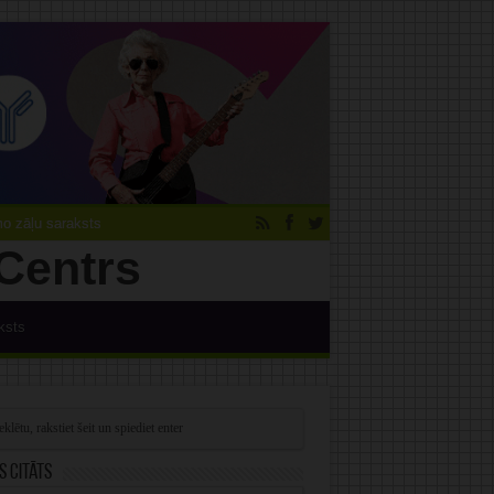
 zāļu saraksts
ksts
s citāts