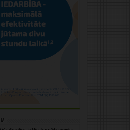
uja
 jūs rīkosities, ja klients uzrāda receptes