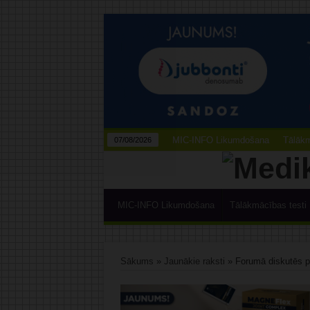
MIC-INFO Likumdošana
Tālākm
07/08/2026
MIC-INFO Likumdošana
Tālākmācības testi
Sākums
»
Jaunākie raksti
»
Forumā diskutēs pa