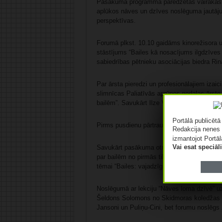
Pasākuma programmā paredzētas vairākas le
aplūkos nāves un dzīves noslēguma jautājum
perspektīvas.
Forumā plkst. 10.10 gaidāms kinorežisora 
stāstījums “Bailes kā nosacījums ilgdzīve
sabiedrības pētnieku asociācijas biedra Rin
Par ārsta pieredzi un profesionālajiem izai
slimnīcas Paliatīvās aprūpes nodaļas ārste 
bailēm”. Savukārt Ilze Veģe dalīsies person
Portālā publicēt
Pirms pusdienu pārtraukuma paredzēta paneļ
Redakcija nenes 
izmantojot Portāl
Vai esat speciā
Savukārt pasākuma otrajā daļā sociālā uz
par bailēm no pirmās tikšanās ar nāvi, savuk
tēmai “Bailes: vajadzīgs, bet bieži nepatīk
Noslēgumā ar lekciju “Nāves loma dzīvē” uz
Šeldons Solomons no Skidmoras koledžas Ņu
Jansoni un Puliņu-Cini, bet forumu noslēgs