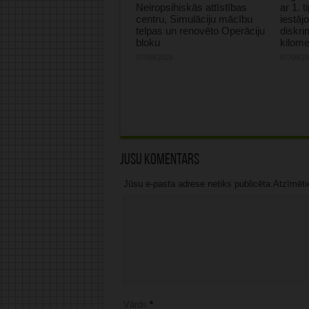
Neiropsihiskās attīstības
ar 1. 
centru, Simulāciju mācību
iestāj
telpas un renovēto Operāciju
diskri
bloku
kilome
07/08/2026
07/08/2
Jūsu komentārs
Jūsu e-pasta adrese netiks publicēta.Atzīmētie 
Vārds
*