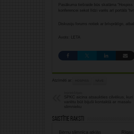
Pasākuma tiešraide būs skatāma “Hospiss L
konferencei sekot līdzi varēs arī portālā “tvn
Diskusiju forums notiek ar brīvprātīgo, atbal
Avots: LETA
Atzīmēti ar:
HOSPISS
NĀVE
Iepriekšējais:
SPKC aicina atsaukties cilvēkus, kuri
varētu būt bijuši kontaktā ar masalu
slimnieku
Saistītie raksti
Bērnu slimnīca atklās
Rīgas 