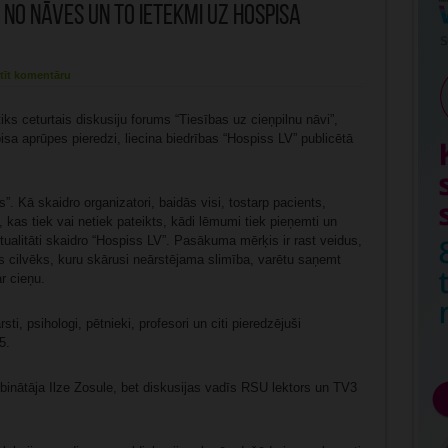
no nāves un to ietekmi uz hospisa
tīt komentāru
iks ceturtais diskusiju forums “Tiesības uz cieņpilnu nāvi”,
isa aprūpes pieredzi, liecina biedrības “Hospiss LV” publicētā
. Kā skaidro organizatori, baidās visi, tostarp pacients,
, kas tiek vai netiek pateikts, kādi lēmumi tiek pieņemti un
ualitāti skaidro “Hospiss LV”. Pasākuma mērķis ir rast veidus,
ens cilvēks, kuru skārusi neārstējama slimība, varētu saņemt
r cieņu.
i, psihologi, pētnieki, profesori un citi pieredzējuši
5.
binātāja Ilze Zosule, bet diskusijas vadīs RSU lektors un TV3