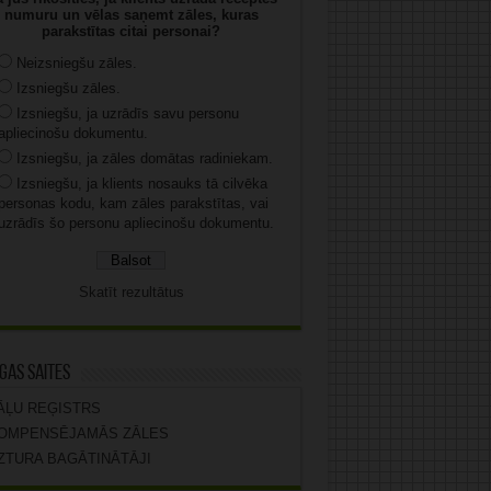
numuru un vēlas saņemt zāles, kuras
parakstītas citai personai?
Neizsniegšu zāles.
Izsniegšu zāles.
Izsniegšu, ja uzrādīs savu personu
apliecinošu dokumentu.
Izsniegšu, ja zāles domātas radiniekam.
Izsniegšu, ja klients nosauks tā cilvēka
personas kodu, kam zāles parakstītas, vai
uzrādīs šo personu apliecinošu dokumentu.
Skatīt rezultātus
gas saites
ĀĻU REĢISTRS
OMPENSĒJAMĀS ZĀLES
ZTURA BAGĀTINĀTĀJI