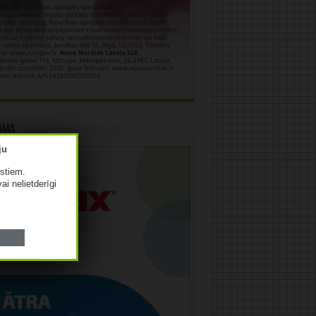
āma
istiem.
vai nelietderīgi