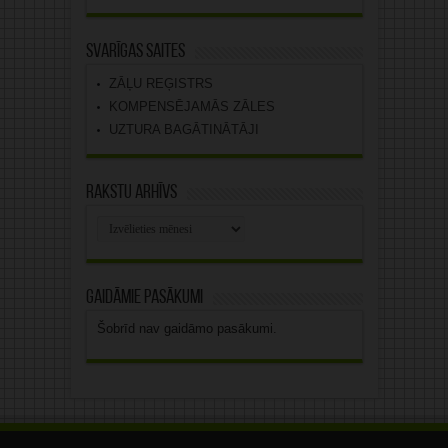
Svarīgas saites
ZĀĻU REĢISTRS
KOMPENSĒJAMĀS ZĀLES
UZTURA BAGĀTINĀTĀJI
Rakstu arhīvs
Rakstu
arhīvs
Gaidāmie pasākumi
Šobrīd nav gaidāmo pasākumi.