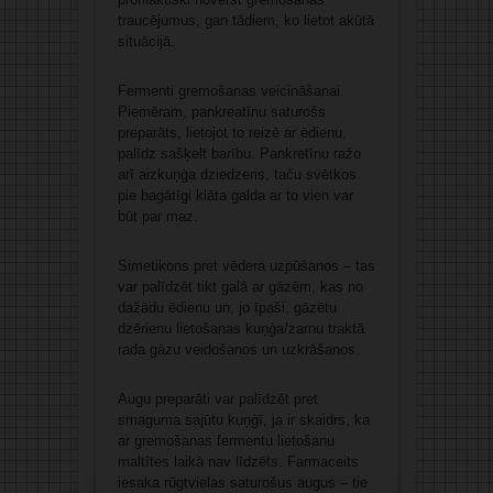
traucējumus, gan tādiem, ko lietot akūtā
situācijā.
Fermenti gremošanas veicināšanai.
Piemēram, pankreatīnu saturošs
preparāts, lietojot to reizē ar ēdienu,
palīdz sašķelt barību. Pankretīnu ražo
arī aizkuņģa dziedzeris, taču svētkos
pie bagātīgi klāta galda ar to vien var
būt par maz.
Simetikons pret vēdera uzpūšanos – tas
var palīdzēt tikt galā ar gāzēm, kas no
dažādu ēdienu un, jo īpaši, gāzētu
dzērienu lietošanas kuņģa/zarnu traktā
rada gāzu veidošanos un uzkrāšanos.
Augu preparāti var palīdzēt pret
smaguma sajūtu kuņģī, ja ir skaidrs, ka
ar gremošanas fermentu lietošanu
maltītes laikā nav līdzēts. Farmaceits
iesaka rūgtvielas saturošus augus – tie