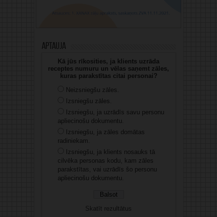
Aptauja
Kā jūs rīkosities, ja klients uzrāda
receptes numuru un vēlas saņemt zāles,
kuras parakstītas citai personai?
Neizsniegšu zāles.
Izsniegšu zāles.
Izsniegšu, ja uzrādīs savu personu
apliecinošu dokumentu.
Izsniegšu, ja zāles domātas
radiniekam.
Izsniegšu, ja klients nosauks tā
cilvēka personas kodu, kam zāles
parakstītas, vai uzrādīs šo personu
apliecinošu dokumentu.
Skatīt rezultātus