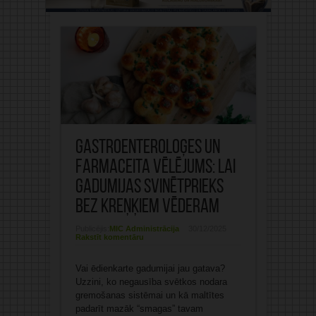
Gastroenteroloģes un
farmaceita vēlējums: Lai
gadumijas svinētprieks
bez kreņķiem vēderam
Publicējis:
MIC Administrācija
30/12/2025
Rakstīt komentāru
Vai ēdienkarte gadumijai jau gatava?
Uzzini, ko negausība svētkos nodara
gremošanas sistēmai un kā maltītes
padarīt mazāk “smagas” tavam