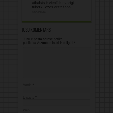
atbalsts ir vienlīdz svarīgi
tuberkulozes ārstēšanā
07/08/2026
Jūsu komentārs
Jūsu e-pasta adrese netiks
publicēta.Atzīmētie lauki ir obligāti
*
Vārds
*
E-pasts
*
Web