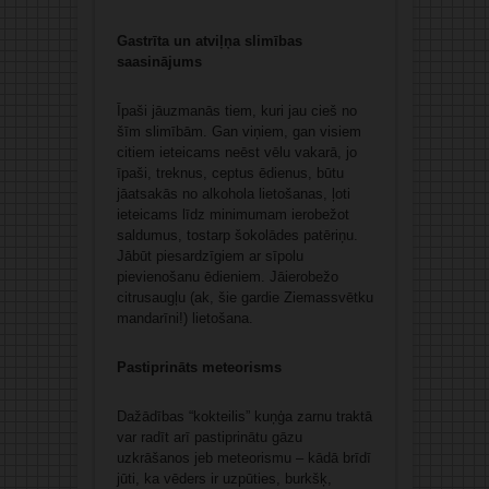
Gastrīta un atviļņa slimības
saasinājums
Īpaši jāuzmanās tiem, kuri jau cieš no
šīm slimībām. Gan viņiem, gan visiem
citiem ieteicams neēst vēlu vakarā, jo
īpaši, treknus, ceptus ēdienus, būtu
jāatsakās no alkohola lietošanas, ļoti
ieteicams līdz minimumam ierobežot
saldumus, tostarp šokolādes patēriņu.
Jābūt piesardzīgiem ar sīpolu
pievienošanu ēdieniem. Jāierobežo
citrusaugļu (ak, šie gardie Ziemassvētku
mandarīni!) lietošana.
Pastiprināts meteorisms
Dažādības “kokteilis” kuņģa zarnu traktā
var radīt arī pastiprinātu gāzu
uzkrāšanos jeb meteorismu – kādā brīdī
jūti, ka vēders ir uzpūties, burkšķ,