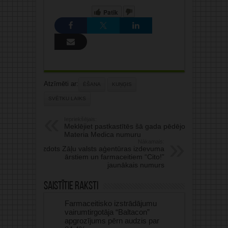
Patīk
Atzīmēti ar:
ĒŠANA
KUŅĢIS
SVĒTKU LAIKS
Iepriekšējais:
Meklējiet pastkastītēs šā gada pēdējo
Materia Medica numuru
Nākamais:
Izdots Zāļu valsts aģentūras izdevuma
ārstiem un farmaceitiem “Cito!”
jaunākais numurs
Saistītie raksti
Farmaceitisko izstrādājumu
vairumtirgotāja “Baltacon”
apgrozījums pērn audzis par