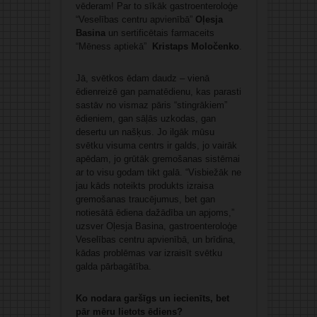
vēderam! Par to sīkāk gastroenteroloģe
“Veselības centru apvienībā”
Oļesja
Basina
un sertificētais farmaceits
“Mēness aptiekā”
Kristaps Moločenko
.
Jā, svētkos ēdam daudz – vienā
ēdienreizē gan pamatēdienu, kas parasti
sastāv no vismaz pāris “stingrākiem”
ēdieniem, gan sāļās uzkodas, gan
desertu un našķus. Jo ilgāk mūsu
svētku visuma centrs ir galds, jo vairāk
apēdam, jo grūtāk gremošanas sistēmai
ar to visu godam tikt galā. “Visbiežāk ne
jau kāds noteikts produkts izraisa
gremošanas traucējumus, bet gan
notiesātā ēdiena dažādība un apjoms,”
uzsver Oļesja Basina, gastroenteroloģe
Veselības centru apvienībā, un brīdina,
kādas problēmas var izraisīt svētku
galda pārbagātība.
Ko nodara garšīgs un iecienīts, bet
pār mēru lietots ēdiens?