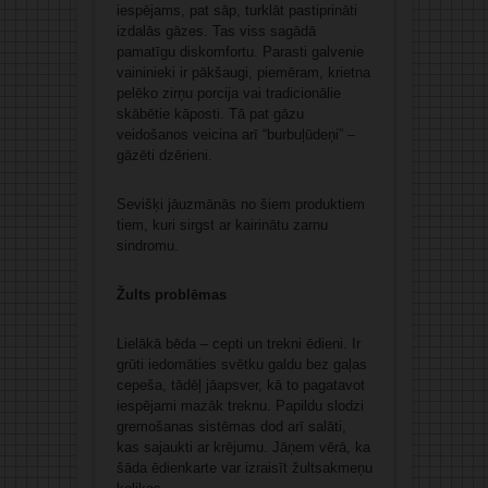
iespējams, pat sāp, turklāt pastiprināti
izdalās gāzes. Tas viss sagādā
pamatīgu diskomfortu. Parasti galvenie
vaininieki ir pākšaugi, piemēram, krietna
pelēko zirņu porcija vai tradicionālie
skābētie kāposti. Tā pat gāzu
veidošanos veicina arī “burbuļūdeņi” –
gāzēti dzērieni.
Sevišķi jāuzmānās no šiem produktiem
tiem, kuri sirgst ar kairinātu zarnu
sindromu.
Žults problēmas
Lielākā bēda – cepti un trekni ēdieni. Ir
grūti iedomāties svētku galdu bez gaļas
cepeša, tādēļ jāapsver, kā to pagatavot
iespējami mazāk treknu. Papildu slodzi
gremošanas sistēmas dod arī salāti,
kas sajaukti ar krējumu. Jāņem vērā, ka
šāda ēdienkarte var izraisīt žultsakmeņu