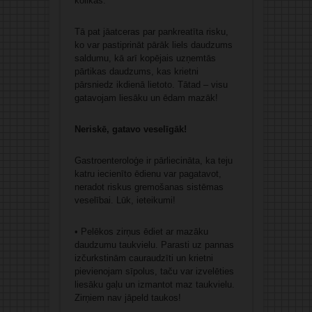
kolikas.
Tā pat jāatceras par pankreatīta risku,
ko var pastiprināt pārāk liels daudzums
saldumu, kā arī kopējais uzņemtās
pārtikas daudzums, kas krietni
pārsniedz ikdienā lietoto. Tātad – visu
gatavojam liesāku un ēdam mazāk!
Neriskē, gatavo veselīgāk!
Gastroenteroloģe ir pārliecināta, ka teju
katru iecienīto ēdienu var pagatavot,
neradot riskus gremošanas sistēmas
veselībai. Lūk, ieteikumi!
• Pelēkos zirņus ēdiet ar mazāku
daudzumu taukvielu. Parasti uz pannas
izčurkstinām cauraudzīti un krietni
pievienojam sīpolus, taču var izvelēties
liesāku gaļu un izmantot maz taukvielu.
Zirņiem nav jāpeld taukos!