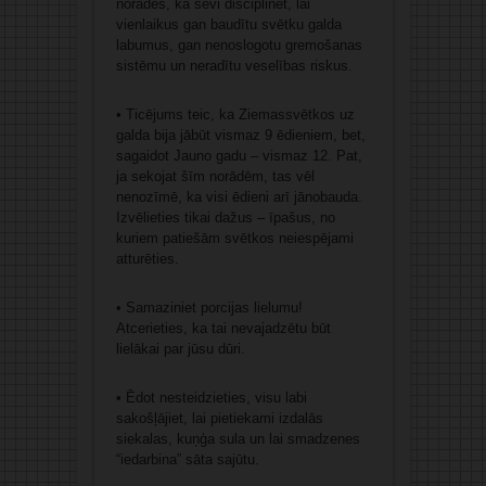
norādes, kā sevi disciplinēt, lai
vienlaikus gan baudītu svētku galda
labumus, gan nenoslogotu gremošanas
sistēmu un neradītu veselības riskus.
• Ticējums teic, ka Ziemassvētkos uz
galda bija jābūt vismaz 9 ēdieniem, bet,
sagaidot Jauno gadu – vismaz 12. Pat,
ja sekojat šīm norādēm, tas vēl
nenozīmē, ka visi ēdieni arī jānobauda.
Izvēlieties tikai dažus – īpašus, no
kuriem patiešām svētkos neiespējami
atturēties.
• Samaziniet porcijas lielumu!
Atcerieties, ka tai nevajadzētu būt
lielākai par jūsu dūri.
• Ēdot nesteidzieties, visu labi
sakošļājiet, lai pietiekami izdalās
siekalas, kuņģa sula un lai smadzenes
“iedarbina” sāta sajūtu.