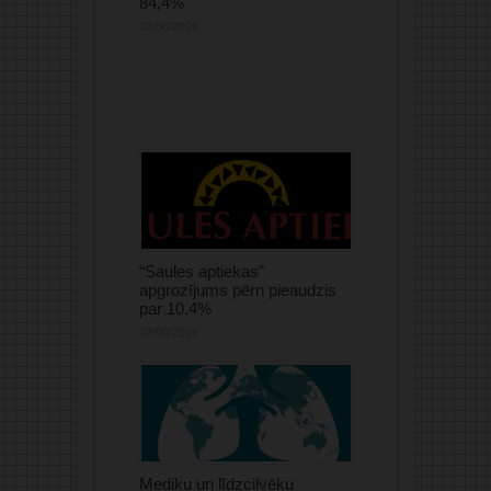
84,4%
07/08/2026
“Saules aptiekas”
apgrozījums pērn pieaudzis
par 10,4%
07/08/2026
Mediķu un līdzcilvēku