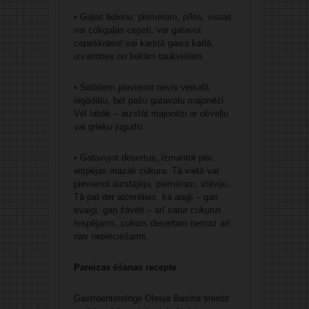
• Gaļas ēdienu, piemēram, pīles, vistas
vai cūkgaļas cepeti, var gatavot
cepeškrāsnī vai karstā gaisa katlā,
izvairoties no liekām taukvielām.
• Salātiem pievienot nevis veikalā
iegādātu, bet pašu gatavotu majonēzi.
Vēl labāk – aizstāt majonēzi ar olīveļļu
vai grieķu jogurtu.
• Gatavojot desertus, izmantot pēc
iespējas mazāk cukura. Tā vietā var
pievienot aizstājēju, piemēram, stēviju.
Tā pat der atcerēties, ka augļi – gan
svaigi, gan žāvēti – arī satur cukurus.
Iespējams, cukurs desertam nemaz arī
nav nepieciešams.
Pareizas ēšanas recepte
Gastroenteroloģe Oļesja Basina sniedz