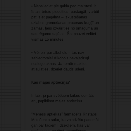
• Nepalieciet pie galda pēc maltītes! Ir
īstais brīdis piecelties, pastaigāt, varbūt
pat iziet pagalmā – izkustēšanās
uzlabos gremošanas procesus kuņģī un
zarnās, ļaus izvairīties no smaguma un
sastrēguma sajūtas. Šai pauzei veltiet
vismaz 15 minūtes.
• Vēlreiz par alkoholu – tas nav
sabiedrotais! Alkohols nevajadzīgi
noslogo aknas. Ja tomēr mazliet
atļaujaties, dzeriet daudz ūdeni.
Kas mājas aptieciņā?
Ir labi, ja par svētkiem laikus domāts
arī, papildinot mājas aptieciņu.
“Mēness aptiekas” farmaceits Kristaps
Moločenko saka, ka vajadzētu padomāt
gan par tādiem līdzekļiem, kas var
profilaktiski novērst gremošanas