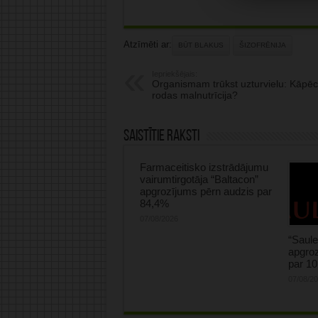
Atzīmēti ar:
BŪT BLAKUS
ŠIZOFRĒNIJA
Iepriekšējais:
Organismam trūkst uzturvielu: Kāpēc
rodas malnutrīcija?
Saistītie raksti
Farmaceitisko izstrādājumu
vairumtirgotāja “Baltacon”
apgrozījums pērn audzis par
84,4%
07/08/2026
“Saule
apgroz
par 1
07/08/2