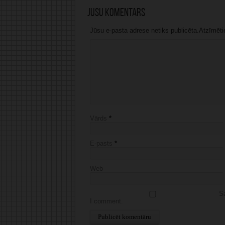
Jūsu komentārs
Jūsu e-pasta adrese netiks publicēta.Atzīmētie 
Vārds
*
E-pasts
*
Web
Sa
I comment.