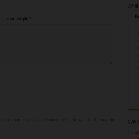
Apta
Kā
lauki ir obligāti
*
ve my name, email, and website in this browser for the next time
Svarī
Z