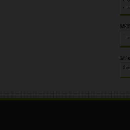
K
U
Rakst
Rak
arhī
Gaidā
Šob