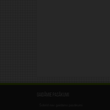
Alternative:
Gaidāmie pasākumi
Šobrīd nav gaidāmo pasākumi.