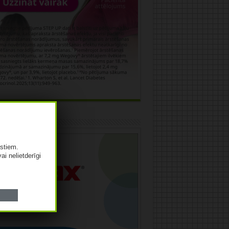
āma
istiem.
vai nelietderīgi