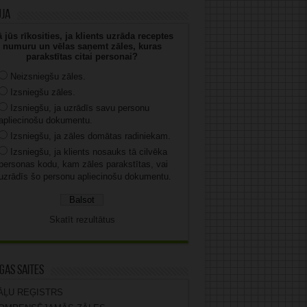
uja
 jūs rīkosities, ja klients uzrāda receptes
numuru un vēlas saņemt zāles, kuras
parakstītas citai personai?
Neizsniegšu zāles.
Izsniegšu zāles.
Izsniegšu, ja uzrādīs savu personu
apliecinošu dokumentu.
Izsniegšu, ja zāles domātas radiniekam.
Izsniegšu, ja klients nosauks tā cilvēka
personas kodu, kam zāles parakstītas, vai
uzrādīs šo personu apliecinošu dokumentu.
Skatīt rezultātus
gas saites
ĀĻU REĢISTRS