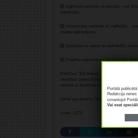
Izglītojoši semināri un lekcijas – par ši
aspektiem.
Informācijas materiāli un vadlīnijas – pr
iespēju apkopojums.
Sadarbība ar valsts un pašvaldību iestād
Projektu realizēšana – lai veicinātu bie
Biedrības “Būt blakus” pirmā tikšanās notik
veselības centra klīnikā “Pārdaugava” Viļa 
rakstiet uz biedrības e-pastu: butblakus@g
Portālā publicēt
Redakcija nenes 
Vairāk par biedrību “Būt blakus” uzzināsit 
izmantojot Portāl
Vai esat speciā
Avots: LETA