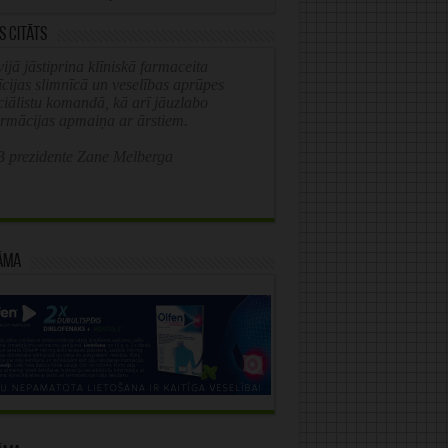
s citāts
ijā jāstiprina klīniskā farmaceita
īcijas slimnīcā un veselības aprūpes
ciālistu komandā, kā arī jāuzlabo
ormācijas apmaiņa ar ārstiem.
 prezidente Zane Melberga
āma