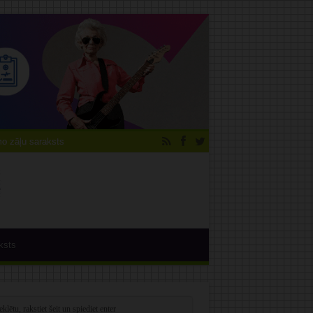
 zāļu saraksts
ksts