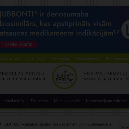
ācības testi
kursi.mic.lv
Tulkošana
Mūsu komanda
Kompensējamo
kursi.mic.lv
Tulkošana
Mūsu komanda
Kompensējamo zāļu sara
T BLAKUS” – atbalsts šizofrēnijas pacientiem un viņu tuviniekiem