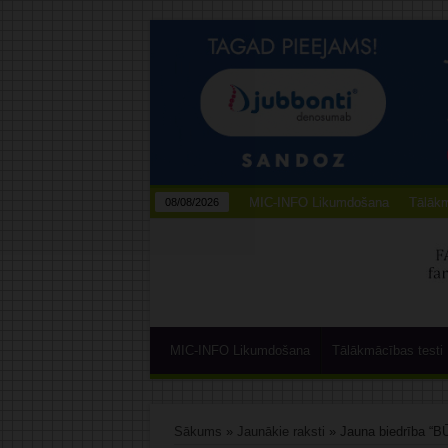
MIC-INFO Likumdošana
Tālākm
08/08/2026
MIC-INFO Likumdošana
Tālākmācības testi
Sākums
»
Jaunākie raksti
»
Jauna biedrība “BŪ