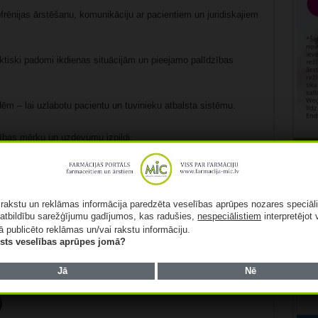
zofrēnijas ārstēšanu, komunikāciju ar pacientiem un juridiskajiem
aktiski padomi ikdienas situācijām un pieejamo palīdzības
ēm – lai uzlabotu pacientu un tuvinieku atbalsta sistēmu.
drības mērķu un uzdevumu izpildi.
Rekl
s 2025.gada 24.februārī plkst.17.30 Nacionālā psihiskās
Plūdoņa ielā 1. Ja vēlies pievienoties domubiedriem biedrībā,
mail.com.
ā rakstu un reklāmas informācija paredzēta veselības aprūpes nozares speciāl
atbildību sarežģījumu gadījumos, kas radušies,
nespeciālistiem
interpretējot 
mājaslapā www.butblakus.lv
ā publicēto reklāmas un/vai rakstu informāciju.
lists veselības aprūpes jomā?
Jā
Nē
Patīk