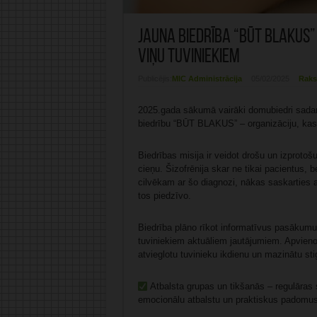
Jauna biedrība “BŪT BLAKUS”
viņu tuviniekiem
Publicējis:
MIC Administrācija
05/02/2025
Raks
2025.gada sākumā vairāki domubiedri sadarb
biedrību “BŪT BLAKUS” – organizāciju, kas a
Biedrības misija ir veidot drošu un izprotošu
cieņu. Šizofrēnija skar ne tikai pacientus, 
cilvēkam ar šo diagnozi, nākas saskarties a
tos piedzīvo.
Biedrība plāno rīkot informatīvus pasākumus
tuviniekiem aktuāliem jautājumiem. Apvieno
atvieglotu tuvinieku ikdienu un mazinātu sti
Atbalsta grupas un tikšanās – regulāras s
emocionālu atbalstu un praktiskus padomus