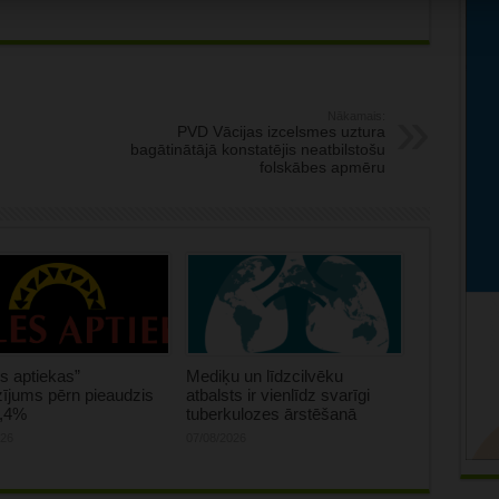
Nākamais:
PVD Vācijas izcelsmes uztura
bagātinātājā konstatējis neatbilstošu
folskābes apmēru
s aptiekas”
Mediķu un līdzcilvēku
ījums pērn pieaudzis
atbalsts ir vienlīdz svarīgi
0,4%
tuberkulozes ārstēšanā
026
07/08/2026