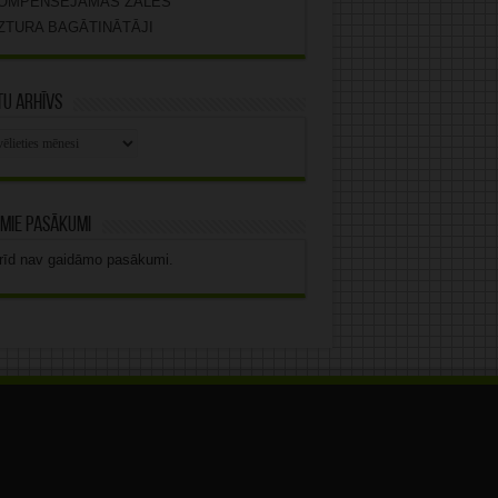
OMPENSĒJAMĀS ZĀLES
ZTURA BAGĀTINĀTĀJI
u arhīvs
stu
vs
mie pasākumi
rīd nav gaidāmo pasākumi.