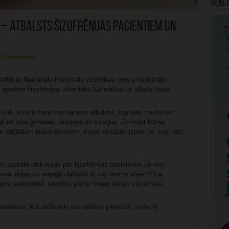
Rekl
 – atbalsts šizofrēnijas pacientiem un
tīt komentāru
ībā ar Nacionālo Psihiskās veselības centru nodibināja
pvieno šizofrēnijas slimnieku tuviniekus un atbalstītājus.
 vidi, kurā ikviens var saņemt atbalstu, sapratni, cerību un
bet arī viņu ģimenes, draugus un kolēģus. Dzīvojot līdzās
r dažādiem izaicinājumiem, kurus vislabāk izprot tie, kas paši
, aizsākt diskusijas par šizofrēnijas pacientiem un viņu
sim idejas un enerģiju labākai dzīvei mums visiem! Lai
gmu sabiedrībā, biedrība plāno īsteno šādas iniciatīvas:
apulces, kur dalībnieki var dalīties pieredzē, saņemt
.