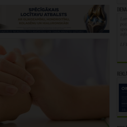
Diena
Latv
poz
spe
inf
LFB
Rekl