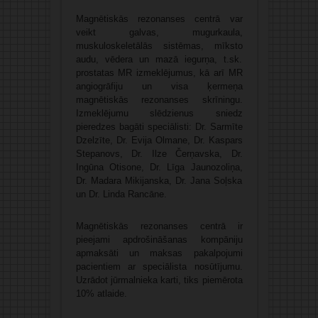
Magnētiskās rezonanses centrā var
veikt galvas, mugurkaula,
muskuloskeletālās sistēmas, mīksto
audu, vēdera un mazā iegurņa, t.sk.
prostatas MR izmeklējumus, kā arī MR
angiogrāfiju un visa ķermeņa
magnētiskās rezonanses skrīningu.
Izmeklējumu slēdzienus sniedz
pieredzes bagāti
speciālisti: Dr. Sarmīte
Dzelzīte, Dr. Evija Olmane, Dr. Kaspars
Stepanovs, Dr. Ilze Čerņavska, Dr.
Ingūna Otisone, Dr. Līga Jaunozoliņa,
Dr. Madara Mikijanska, Dr. Jana Soļska
un Dr. Linda Rancāne.
Magnētiskās rezonanses centrā ir
pieejami apdrošināšanas kompāniju
apmaksāti un maksas pakalpojumi
pacientiem ar speciālista nosūtījumu.
Uzrādot jūrmalnieka karti, tiks piemērota
10% atlaide.