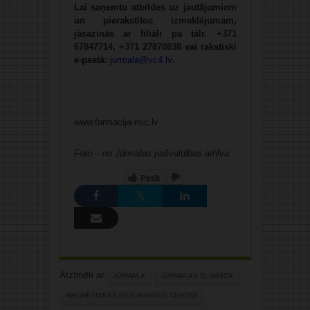
Lai saņemtu atbildes uz jautājumiem
un pierakstītos izmeklējumam,
jāsazinās ar filiāli pa tālr.
+371
67847714
,
+371 27878838
vai rakstiski
e-pastā:
jurmala@vc4.lv
.
www.farmacija-mic.lv
Foto – no Jūrmalas pašvaldības arhīva.
Patīk
Atzīmēti ar:
JŪRMALA
JŪRMALAS SLIMNĪCA
MAGNĒTISKĀS REZONANSES CENTRS