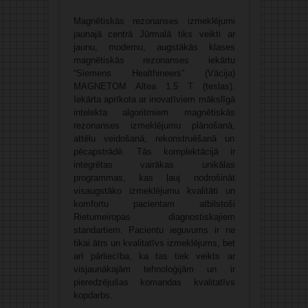
Magnētiskās rezonanses izmeklējumi
jaunajā centrā Jūrmalā tiks veikti ar
jaunu, modernu, augstākās klases
magnētiskās rezonanses iekārtu
“Siemens Healthineers” (Vācija)
MAGNETOM Altea 1.5 T (teslas).
Iekārta aprīkota ar inovatīviem mākslīgā
intelekta algoritmiem magnētiskās
rezonanses izmeklējumu plānošanā,
attēlu veidošanā, rekonstruēšanā un
pēcapstrādē. Tās komplektācijā ir
integrētas vairākas unikālas
programmas, kas ļauj nodrošināt
visaugstāko izmeklējumu kvalitāti un
komfortu pacientam atbilstoši
Rietumeiropas diagnostiskajiem
standartiem. Pacientu ieguvums ir ne
tikai ātrs un kvalitatīvs izmeklējums, bet
arī pārliecība, ka tas tiek veikts ar
visjaunākajām tehnoloģijām un ir
pieredzējušas komandas kvalitatīvs
kopdarbs.