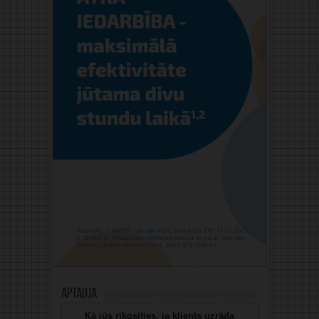
Aptauja
Kā jūs rīkosities, ja klients uzrāda