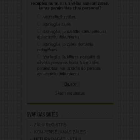
receptes numuru un vēlas saņemt zāles,
kuras parakstītas citai personai?
Neizsniegšu zāles.
Izsniegšu zāles.
Izsniegšu, ja uzrādīs savu personu
apliecinošu dokumentu.
Izsniegšu, ja zāles domātas
radiniekam.
Izsniegšu, ja klients nosauks tā
cilvēka personas kodu, kam zāles
parakstītas, vai uzrādīs šo personu
apliecinošu dokumentu.
Skatīt rezultātus
Svarīgas saites
ZĀĻU REĢISTRS
KOMPENSĒJAMĀS ZĀLES
UZTURA BAGĀTINĀTĀJI