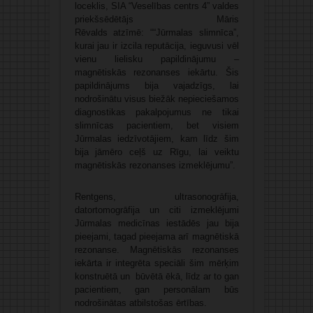
loceklis, SIA “Veselības centrs 4” valdes
priekšsēdētājs Māris
Rēvalds atzīmē: ““Jūrmalas slimnīca”,
kurai jau ir izcila reputācija, ieguvusi vēl
vienu lielisku papildinājumu –
magnētiskās rezonanses iekārtu. Šis
papildinājums bija vajadzīgs, lai
nodrošinātu visus biežāk nepieciešamos
diagnostikas pakalpojumus ne tikai
slimnīcas pacientiem, bet visiem
Jūrmalas iedzīvotājiem, kam līdz šim
bija jāmēro ceļš uz Rīgu, lai veiktu
magnētiskās rezonanses izmeklējumu”.
Rentgens, ultrasonogrāfija,
datortomogrāfija un citi izmeklējumi
Jūrmalas medicīnas iestādēs jau bija
pieejami, tagad pieejama arī magnētiskā
rezonanse. Magnētiskās rezonanses
iekārta ir integrēta speciāli šim mērķim
konstruētā un būvētā ēkā, līdz ar to gan
pacientiem, gan personālam būs
nodrošinātas atbilstošas ērtības.