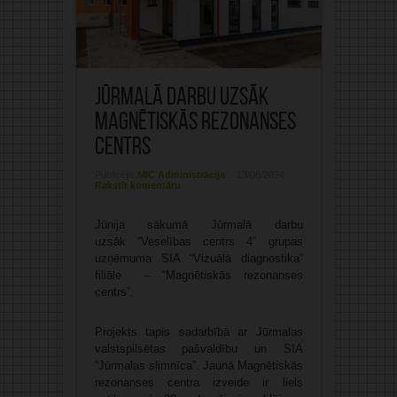
Jūrmalā darbu uzsāk
Magnētiskās rezonanses
centrs
Publicējis:
MIC Administrācija
13/06/2024
Rakstīt komentāru
Jūnija sākumā Jūrmalā darbu
uzsāk “Veselības centrs 4” grupas
uzņēmuma SIA “Vizuālā diagnostika”
filiāle – “Magnētiskās rezonanses
centrs”.
Projekts tapis sadarbībā ar Jūrmalas
valstspilsētas pašvaldību un SIA
“Jūrmalas slimnīca”. Jaunā Magnētiskās
rezonanses centra izveide ir liels