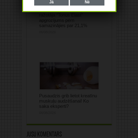
Jā
Nē
Medicīnisko elastīgo un
kompresijas izstrādājumu
ražotāja “Tonus Elast”
apgrozījums pērn
samazinājies par 21,1%
06/08/2026
Pusaudzis grib lietot kreatīnu
muskuļu audzēšanai! Ko
saka eksperti?
06/08/2026
Jūsu komentārs