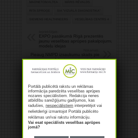
MAGNETOM ALTEA
MĀRIS RĒVALDS
RITA SPROĢE
SIA “VIZUĀLĀ DIAGNOSTIKA”
SIEMENS HEALTHINEERS
VESELĪBAS CENTRS 4
Iepriekšējais:
EXPO pasākumā Rīgā prezentēs
jaunu veselības aprūpes pakalpojumu
modeļu idejas
Nākamais:
Pieaug NMPD izsaukumu skaits pie
bērniem un jauniešiem
Saistītie raksti
Portālā publicētā rakstu un reklāmas
informācija paredzēta veselības aprūpes
nozares speciālistiem. Redakcija nenes
atbildību sarežģījumu gadījumos, kas
radušies,
nespeciālistiem
interpretējot vai
nelietderīgi izmantojot Portālā publicēto
2026. gada 25. septembrī
reklāmas un/vai rakstu informāciju.
LFB aicina uz menedžmenta
Vai esat speciālists veselības aprūpes
kompetenču konferenci Rīgā!
jomā?
06/08/2026