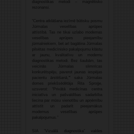
diagnostikas metodi – magnētisko
rezonansi.
“Centra atklāšana iezīmē būtisku posmu
Jūrmalas veselības aprūpes
attīstībā. Tas ne tikai uzlabo modernas
veselības aprūpes pieejamību
jūrmalniekiem, bet arī bagātina Jūrmalas
pilsētas medicīnisko pakalpojumu klāstu
ar jaunu, kvalitatīvu un modernu
diagnostikas metodi. Bez šaubām, tas
veicinās Jūrmalas slimnīcas
konkurētspēju, paverot jaunas iespējas
pacientu ārstēšanā,
”
saka Jūrmalas
domes priekšsēdētāja Rita Sproģe,
uzsverot:
“Privātā medicīnas centra
iniciatīva un pašvaldības sadarbība
liecina par mūsu vienotību un apņēmību
attīstīt un padarīt pieejamākus
modernus veselības aprūpes
pakalpojumus.”
SIA “Vizuālā diagnostika” valdes