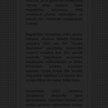
notikums, jo 28 gadus šis izmeklējums
Jūrmalā nebija pieejams. Tagad
magnētiskās rezonanses (MR)
izmeklējumi pilsētas iedzīvotājiem un
viesiem būs nodrošināti visaugstākajā
kvalitātē.
Magnētiskās rezonanses centrs atrodas
Jūrmalas slimnīcas teritorijā Vienības
prospektā 19/21 pēc SIA “Vizuālā
diagnostika” pasūtījuma jaunuzceltā
modernā modulārā ēkā. Ēka speciāli
projektēta magnētiskās rezonanses
pakalpojumu nodrošināšanai un atbilst
ārstniecības iestādes augstajām
prasībām. Centra izveidē SIA “Vizuālā
diagnostika” ieguldījusi 1,4 miljonus eiro,
un tajā radītas trīs jaunas darba vietas.
Jaunatklātais centrs, paplašinot
pakalpojuma pieejamību ārpus
galvaspilsētas, nodrošinās Jūrmalas un
tuvējās apkārtnes iedzīvotājiem svarīgu