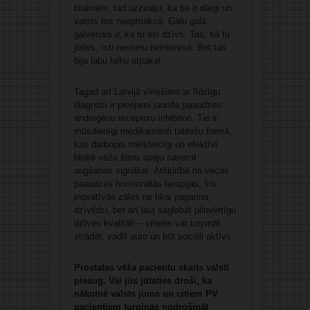
blaknēm, tad uzzināju, ka tie ir dārgi un
valsts tos neapmaksā. Galu galā
galvenais ir, ka tu esi dzīvs. Tas, kā tu
jūties, īsti nevienu neinteresē. Bet tas
bija labu laiku atpakaļ.
Tagad arī Latvijā vīriešiem ar līdzīgu
diagnozi ir pieejami jaunās paaudzes
androgēnu receptoru inhibitori. Tie ir
mūsdienīgi medikamenti tablešu formā,
kas darbojas mērķtiecīgi un efektīvi
bloķē vēža šūnu spēju saņemt
augšanas signālus. Atšķirībā no vecās
paaudzes hormonālās terapijas, šīs
inovatīvās zāles ne tikai pagarina
dzīvildzi, bet arī ļauj saglabāt pilnvērtīgu
dzīves kvalitāti – vīrietis var turpināt
strādāt, vadīt auto un būt sociāli aktīvs.
Prostatas vēža pacientu skaits valstī
pieaug. Vai jūs jūtaties droši, ka
nākotnē valsts jums un citiem PV
pacientiem turpinās nodrošināt