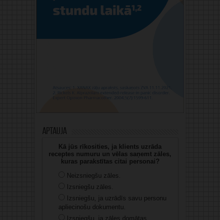
Aptauja
Kā jūs rīkosities, ja klients uzrāda
receptes numuru un vēlas saņemt zāles,
kuras parakstītas citai personai?
Neizsniegšu zāles.
Izsniegšu zāles.
Izsniegšu, ja uzrādīs savu personu
apliecinošu dokumentu.
Izsniegšu, ja zāles domātas