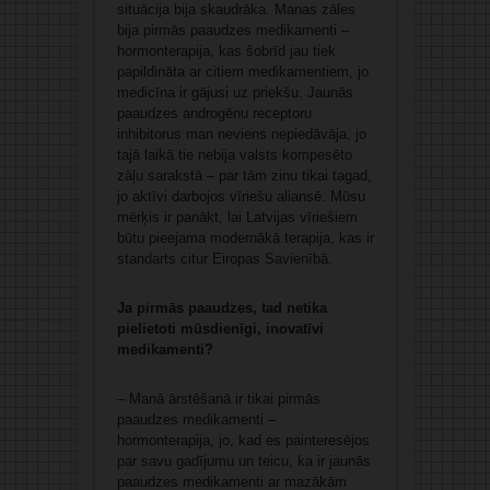
situācija bija skaudrāka. Manas zāles
bija pirmās paaudzes medikamenti –
hormonterapija, kas šobrīd jau tiek
papildināta ar citiem medikamentiem, jo
medicīna ir gājusi uz priekšu. Jaunās
paaudzes androgēnu receptoru
inhibitorus man neviens nepiedāvāja, jo
tajā laikā tie nebija valsts kompesēto
zāļu sarakstā – par tām zinu tikai tagad,
jo aktīvi darbojos vīriešu aliansē. Mūsu
mērķis ir panākt, lai Latvijas vīriešiem
būtu pieejama modernākā terapija, kas ir
standarts citur Eiropas Savienībā.
Ja pirmās paaudzes, tad netika
pielietoti mūsdienīgi, inovatīvi
medikamenti?
– Manā ārstēšanā ir tikai pirmās
paaudzes medikamenti –
hormonterapija, jo, kad es painteresējos
par savu gadījumu un teicu, ka ir jaunās
paaudzes medikamenti ar mazākām