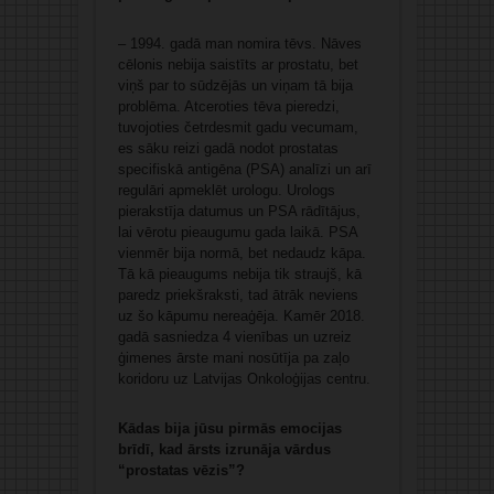
– 1994. gadā man nomira tēvs. Nāves
cēlonis nebija saistīts ar prostatu, bet
viņš par to sūdzējās un viņam tā bija
problēma. Atceroties tēva pieredzi,
tuvojoties četrdesmit gadu vecumam,
es sāku reizi gadā nodot prostatas
specifiskā antigēna (PSA) analīzi un arī
regulāri apmeklēt urologu. Urologs
pierakstīja datumus un PSA rādītājus,
lai vērotu pieaugumu gada laikā. PSA
vienmēr bija normā, bet nedaudz kāpa.
Tā kā pieaugums nebija tik straujš, kā
paredz priekšraksti, tad ātrāk neviens
uz šo kāpumu nereaģēja. Kamēr 2018.
gadā sasniedza 4 vienības un uzreiz
ģimenes ārste mani nosūtīja pa zaļo
koridoru uz Latvijas Onkoloģijas centru.
Kādas bija jūsu pirmās emocijas
brīdī, kad ārsts izrunāja vārdus
“prostatas vēzis”?