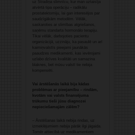
uz Stradiņa slimnīcu, kur man uztaisīja
atvērtā tipa operāciju – radikālu
prostatektomiju, lai gan interesējos par
saudzīgākām metodēm. Vēlāk,
saskaroties ar slimības atgriešanos,
saņēmu standarta hormonālo terapiju.
Tikai vēlāk, darbojoties pacientu
organizācijā, uzzināju, ka pasaulē un arī
kaimiņvalstīs pieejami jaunākās
paaudzes medikamenti, kas ievērojami
uzlabo dzīves kvalitāti un samazina
blaknes, bet mūsu valstī tie nebija
kompensēti.
Vai ārstēšanās laikā bija kādas
problēmas ar pieejamību – rindām,
kvotām vai valsts finansējuma
trūkumu tieši jūsu diagnozei
nepieciešamajām zālēm?
– Ārstēšanas laikā nebija rindas, uz
izmeklējumiem nebija pārāk ilgi jāgaida.
Tomēr attiecībā uz medikamentiem