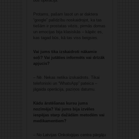
būs operācija.
Protams, pašam lasot un ar daktera
“google” palīdzību noskaidrojot, ka tas
tiešām ir prostatas vēzis, pirmās domas
un emocijas bija klasiskās – kāpēc es,
kas tagad būs, kā tas viss beigsies.
Vai jums tika izskaidroti nākamie
soļi? Vai jutāties informēts vai drīzāk
apjucis?
– Nē. Nekas netika izskaidrots. Tikai
telefoniski un “WhatsApp” pateica –
jāgaida operācija, paziņos datumu.
Kādu ārstēšanas kursu jums
nozīmēja? Vai jums bija izvēles
iespējas starp dažādām metodēm vai
medikamentiem?
– No Latvijas Onkoloģijas centra pārgāju