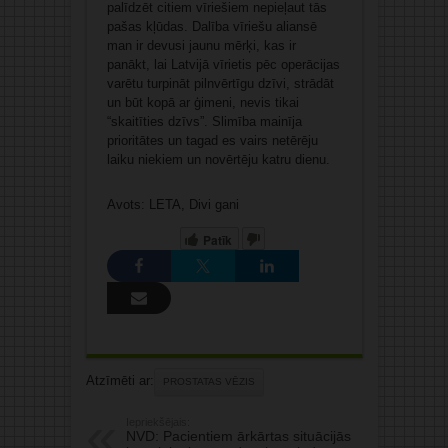
palīdzēt citiem vīriešiem nepieļaut tās
pašas kļūdas. Dalība vīriešu aliansē
man ir devusi jaunu mērķi, kas ir
panākt, lai Latvijā vīrietis pēc operācijas
varētu turpināt pilnvērtīgu dzīvi, strādāt
un būt kopā ar ģimeni, nevis tikai
“skaitīties dzīvs”. Slimība mainīja
prioritātes un tagad es vairs netērēju
laiku niekiem un novērtēju katru dienu.
Avots: LETA, Divi gani
Patīk
Atzīmēti ar:
PROSTATAS VĒZIS
Iepriekšējais:
NVD: Pacientiem ārkārtas situācijās