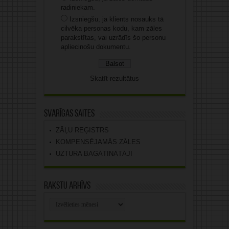
radiniekam.
Izsniegšu, ja klients nosauks tā
cilvēka personas kodu, kam zāles
parakstītas, vai uzrādīs šo personu
apliecinošu dokumentu.
Skatīt rezultātus
Svarīgas saites
ZĀĻU REĢISTRS
KOMPENSĒJAMĀS ZĀLES
UZTURA BAGĀTINĀTĀJI
Rakstu arhīvs
Rakstu
arhīvs