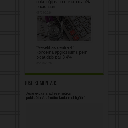
onkoloģijas un cukura diabēta
pacientiem
05/08/2026
“Veselības centra 4”
koncerna apgrozījums pērn
pieaudzis par 3,4%
05/08/2026
Jūsu komentārs
Jūsu e-pasta adrese netiks
publicēta.Atzīmētie lauki ir obligāti
*