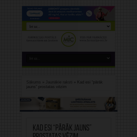
Sākums
»
Jaunākie raksti
»
Kad esi “pārāk
jauns” prostatas vēzim
Kad esi “pārāk jauns”