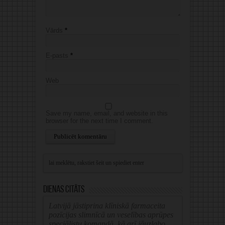
Vārds
*
E-pasts
*
Web
Save my name, email, and website in this
browser for the next time I comment.
Alternative:
Dienas citāts
Latvijā jāstiprina klīniskā farmaceita
pozīcijas slimnīcā un veselības aprūpes
speciālistu komandā, kā arī jāuzlabo