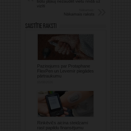
būtu jāļauj nezaudēt vietu rindā uz
vizīti
Nākamais:
Nākamais raksts
Saistītie raksti
Paziņojums par Protaphane
FlexPen un Levemir piegādes
pārtraukumu
05/08/2026
Rinkēvičs aicina steidzami
rast papildu finansējumu