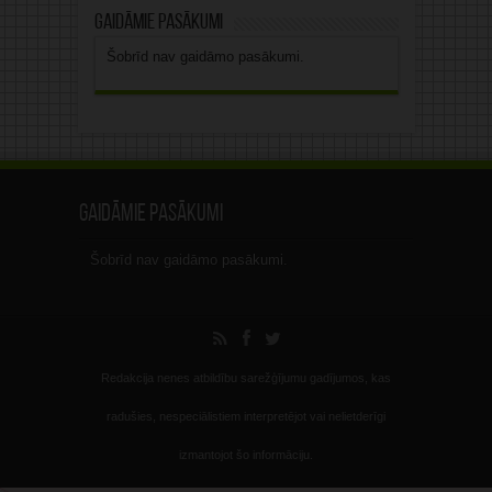
Gaidāmie pasākumi
Šobrīd nav gaidāmo pasākumi.
Gaidāmie pasākumi
Šobrīd nav gaidāmo pasākumi.
Redakcija nenes atbildību sarežģījumu gadījumos, kas
radušies, nespeciālistiem interpretējot vai nelietderīgi
izmantojot šo informāciju.