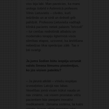
viss bija labi. Man paveicies, ka mans
urologs šobrīd ir Aslimnīcā profesors
Vilnis Lietuvietis – cilvēks, kurš
iedziļinās un ar sirdi un dvēseli grib
palīdzēt. Profesora Lietuvieša vadītajā
klīnikā pacients netiek palaists “brīvsolī”
– tur cenšas nodrošināt atbalstu un
modernāko terapiju ilgtermiņā visos
slimības etapos, uzsverot, ka ārstēšana
nebeidzas tikai operācijas zālē. Tas ir
ļoti svarīgi.
Ja jums šodien būtu iespēja uzrunāt
valsts līmeņa lēmumu pieņēmējus,
ko jūs viņiem pateiktu?
– Ja jārunā atklāti – vīriešu iespējas
izveseļoties Latvijā nav labas.
Veselības jomā visam trūkst nauda un
nav zināms, vai visiem prostatas vēža
pacientiem būs pieejami inovatīvi
medikamenti. Jāmaina sistēma, lai katrs
vīrietis, kuram atklāj prostatas vēzi