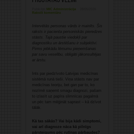
prostatas vēzim
Publicējis:
MIC Administrācija
28/05/2026
Rakstīt komentāru
Intervētās personas vārds ir mainīts. Šis
raksts ir pacienta personiskās pieredzes
stāsts. Tajā paustie viedokļi par
diagnostiku un ārstēšanu ir subjektīvi.
Pirms jebkādu lēmumu pieņemšanas
par savu veselību, obligāti jākonsultējas
ar ārstu.
Ints par piedzīvoto Latvijas medicīnas
sistēmā runā tieši. Viņa stāsts nav par
medicīnas teoriju, bet gan par to, ko
nozīmē saņemt smagu diagnozi, pašam
to izlasīt uz papīra slimnīcas pagalmā
un pēc tam mēģināt saprast – kā dzīvot
tālāk.
Kā tas sākās? Vai bija kādi simptomi,
vai arī diagnoze nāca kā pilnīgs
pārsteigums pēc rutīnas pārbaudes?