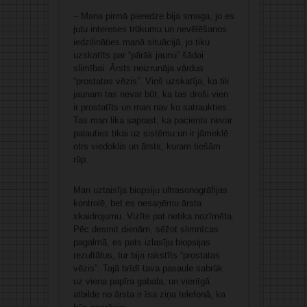
– Mana pirmā pieredze bija smaga, jo es
jutu intereses trūkumu un nevēlēšanos
iedziļināties manā situācijā, jo tiku
uzskatīts par “pārāk jaunu” šādai
slimībai. Ārsts neizrunāja vārdus
“prostatas vēzis”. Viņš uzskatīja, ka tik
jaunam tas nevar būt, ka tas droši vien
ir prostatīts un man nav ko satraukties.
Tas man lika saprast, ka pacients nevar
paļauties tikai uz sistēmu un ir jāmeklē
otrs viedoklis un ārsts, kuram tiešām
rūp.
Man uztaisīja biopsiju ultrasonogrāfijas
kontrolē, bet es nesaņēmu ārsta
skaidrojumu. Vizīte pat netika nozīmēta.
Pēc desmit dienām, sēžot slimnīcas
pagalmā, es pats izlasīju biopsijas
rezultātus, tur bija rakstīts “prostatas
vēzis”. Tajā brīdī tava pasaule sabrūk
uz viena papīra gabala, un vienīgā
atbilde no ārsta ir īsa ziņa telefonā, ka