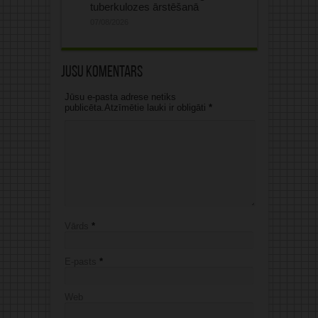
tuberkulozes ārstēšanā
07/08/2026
Jūsu komentārs
Jūsu e-pasta adrese netiks
publicēta.Atzīmētie lauki ir obligāti
*
Vārds
*
E-pasts
*
Web