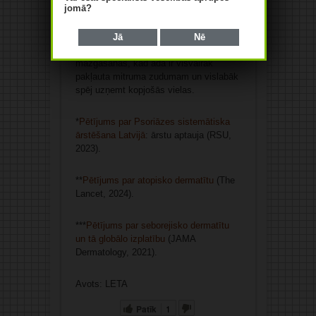
jomā?
tos kā pamatīgu slāni un ļaujot ādai tos
uzsūkt, savukārt profilaktiski pietiek ar
plānāku slāni. Tos ieteicams uzklāt
Jā
Nē
vairākas reizes dienā, īpaši pēc
mazgāšanās, kad āda ir visvairāk
pakļauta mitruma zudumam un vislabāk
spēj uzņemt kopjošās vielas.
*
Pētījums par Psoriāzes sistemātiska
ārstēšana Latvijā
: ārstu aptauja (RSU,
2023).
**
Pētījums par atopisko dermatītu
(The
Lancet, 2024).
***
Pētījums par seborejisko dermatītu
un tā globālo izplatību
(JAMA
Dermatology, 2021).
Avots: LETA
Patīk
1