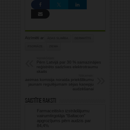
Atzīmēti ar:
ĀDAS SLIMĪBA
DERMATĪTS
PSORIĀZE
ZIEMA
Iepriekšējais:
Pērn Latvijā par 30 % samazinājies
reģistrēto sadzīves elektrotraumu
skaits
Nākamais:
Saeimas komisija noraida priekšlikumu
jaunam regulējumam sējas kaņepju
audzēšanai
Saistītie raksti
Farmaceitisko izstrādājumu
vairumtirgotāja “Baltacon”
apgrozījums pērn audzis par
84,4%