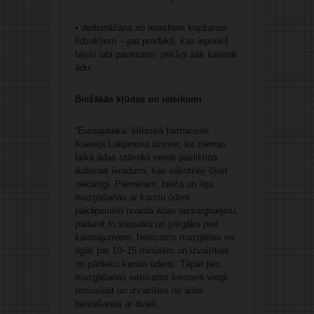
• dedzināšana no ierastiem kopšanas
līdzekļiem – pat produkti, kas iepriekš
bijuši labi panesami, pēkšņi sāk kairināt
ādu.
Biežākās kļūdas un ieteikumi
“Euroaptieka” klīniskā farmaceite
Ksenija Lukjanova uzsver, ka ziemas
laikā ādas stāvokli nereti pasliktina
ikdienas ieradumi, kas sākotnēji šķiet
nekaitīgi. Piemēram, bieža un ilga
mazgāšanās ar karstu ūdeni
pakāpeniski noārda ādas aizsargbarjeru,
padarot to sausāku un jutīgāku pret
kairinājumiem. Ieteicams mazgāties ne
ilgāk par 10–15 minūtēm un izvairīties
no pārlieku karsta ūdens. Tāpat pēc
mazgāšanās ieteicams ķermeni viegli
nosusināt un izvairīties no ādas
berzēšanas ar dvieli.