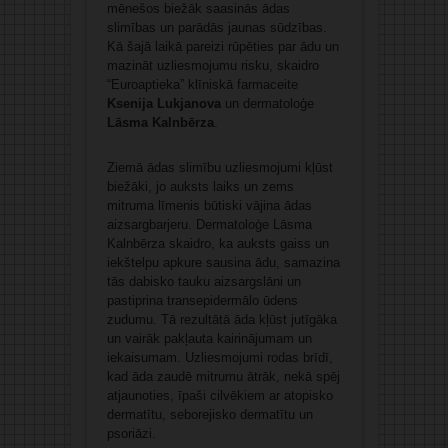
mēnešos biežāk saasinās ādas
slimības un parādās jaunas sūdzības.
Kā šajā laikā pareizi rūpēties par ādu un
mazināt uzliesmojumu risku, skaidro
“Euroaptieka” klīniskā farmaceite
Ksenija Lukjanova
un dermatoloģe
Lāsma Kalnbērza
.
Ziemā ādas slimību uzliesmojumi kļūst
biežāki, jo auksts laiks un zems
mitruma līmenis būtiski vājina ādas
aizsargbarjeru. Dermatoloģe Lāsma
Kalnbērza skaidro, ka auksts gaiss un
iekštelpu apkure sausina ādu, samazina
tās dabisko tauku aizsargslāni un
pastiprina transepidermālo ūdens
zudumu. Tā rezultātā āda kļūst jutīgāka
un vairāk pakļauta kairinājumam un
iekaisumam. Uzliesmojumi rodas brīdī,
kad āda zaudē mitrumu ātrāk, nekā spēj
atjaunoties, īpaši cilvēkiem ar atopisko
dermatītu, seborejisko dermatītu un
psoriāzi.