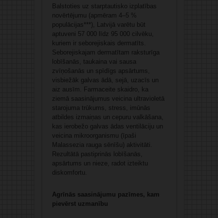
Balstoties uz starptautisko izplatības
novērtējumu (apmēram 4–5 %
populācijas***), Latvijā varētu būt
aptuveni 57 000 līdz 95 000 cilvēku,
kuriem ir seborejiskais dermatīts.
Seborejiskajam dermatītam raksturīga
lobīšanās, taukaina vai sausa
zvīņošanās un spīdīgs apsārtums,
visbiežāk galvas ādā, sejā, uzacīs un
aiz ausīm. Farmaceite skaidro, ka
ziemā saasinājumus veicina ultravioletā
starojuma trūkums, stress, imūnās
atbildes izmaiņas un cepuru valkāšana,
kas ierobežo galvas ādas ventilāciju un
veicina mikroorganismu (īpaši
Malassezia rauga sēnīšu) aktivitāti.
Rezultātā pastiprinās lobīšanās,
apsārtums un nieze, radot izteiktu
diskomfortu.
Agrīnās saasinājumu pazīmes, kam
pievērst uzmanību