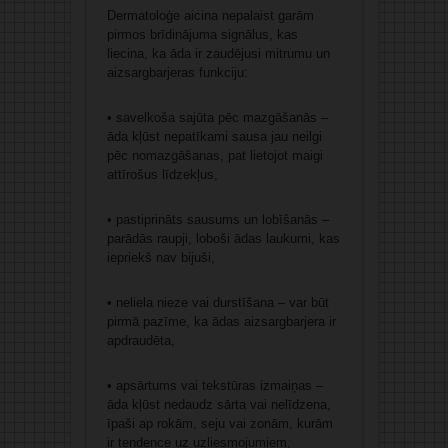
Dermatoloģe aicina nepalaist garām
pirmos brīdinājuma signālus, kas
liecina, ka āda ir zaudējusi mitrumu un
aizsargbarjeras funkciju:
• savelkoša sajūta pēc mazgāšanās –
āda kļūst nepatīkami sausa jau neilgi
pēc nomazgāšanas, pat lietojot maigi
attīrošus līdzekļus,
• pastiprināts sausums un lobīšanās –
parādās raupji, loboši ādas laukumi, kas
iepriekš nav bijuši,
• neliela nieze vai durstīšana – var būt
pirmā pazīme, ka ādas aizsargbarjera ir
apdraudēta,
• apsārtums vai tekstūras izmaiņas –
āda kļūst nedaudz sārta vai nelīdzena,
īpaši ap rokām, seju vai zonām, kurām
ir tendence uz uzliesmojumiem,