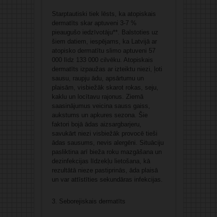
Starptautiski tiek lēsts, ka atopiskais
dermatīts skar aptuveni 3-7 %
pieaugušo iedzīvotāju**. Balstoties uz
šiem datiem, iespējams, ka Latvijā ar
atopisko dermatītu slimo aptuveni 57
000 līdz 133 000 cilvēku. Atopiskais
dermatīts izpaužas ar izteiktu niezi, ļoti
sausu, raupju ādu, apsārtumu un
plaisām, visbiežāk skarot rokas, seju,
kaklu un locītavu rajonus. Ziemā
saasinājumus veicina sauss gaiss,
aukstums un apkures sezona. Šie
faktori bojā ādas aizsargbarjeru,
savukārt niezi visbiežāk provocē tieši
ādas sausums, nevis alergēni. Situāciju
pasliktina arī bieža roku mazgāšana un
dezinfekcijas līdzekļu lietošana, kā
rezultātā nieze pastiprinās, āda plaisā
un var attīstīties sekundāras infekcijas.
3. Seborejiskais dermatīts