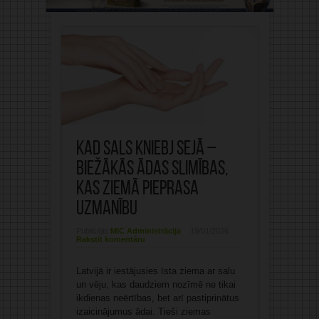
Kad sals kniebj sejā –
biežākās ādas slimības,
kas ziemā pieprasa
uzmanību
Publicējis:
MIC Administrācija
19/01/2026
Rakstīt komentāru
Latvijā ir iestājusies īsta ziema ar salu
un vēju, kas daudziem nozīmē ne tikai
ikdienas neērtības, bet arī pastiprinātus
izaicinājumus ādai. Tieši ziemas