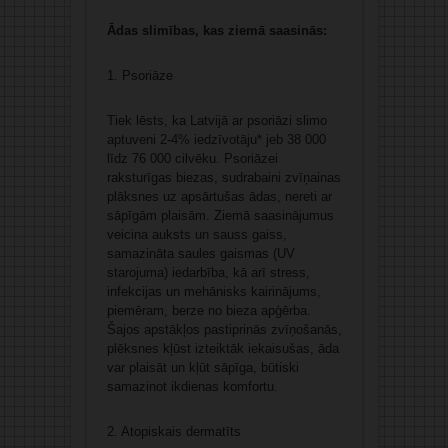
Ādas slimības, kas ziemā saasinās:
1. Psoriāze
Tiek lēsts, ka Latvijā ar psoriāzi slimo
aptuveni 2-4% iedzīvotāju* jeb 38 000
līdz 76 000 cilvēku. Psoriāzei
raksturīgas biezas, sudrabaini zvīņainas
plāksnes uz apsārtušas ādas, nereti ar
sāpīgām plaisām. Ziemā saasinājumus
veicina auksts un sauss gaiss,
samazināta saules gaismas (UV
starojuma) iedarbība, kā arī stress,
infekcijas un mehānisks kairinājums,
piemēram, berze no bieza apģērba.
Šajos apstākļos pastiprinās zvīņošanās,
plēksnes kļūst izteiktāk iekaisušas, āda
var plaisāt un kļūt sāpīga, būtiski
samazinot ikdienas komfortu.
2. Atopiskais dermatīts