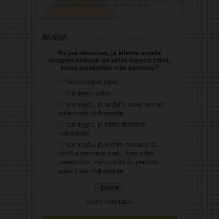
Aptauja
Kā jūs rīkosities, ja klients uzrāda
receptes numuru un vēlas saņemt zāles,
kuras parakstītas citai personai?
Neizsniegšu zāles.
Izsniegšu zāles.
Izsniegšu, ja uzrādīs savu personu
apliecinošu dokumentu.
Izsniegšu, ja zāles domātas
radiniekam.
Izsniegšu, ja klients nosauks tā
cilvēka personas kodu, kam zāles
parakstītas, vai uzrādīs šo personu
apliecinošu dokumentu.
Skatīt rezultātus