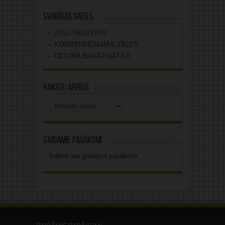
Svarīgas saites
ZĀĻU REĢISTRS
KOMPENSĒJAMĀS ZĀLES
UZTURA BAGĀTINĀTĀJI
Rakstu arhīvs
Rakstu
arhīvs
Gaidāmie pasākumi
Šobrīd nav gaidāmo pasākumi.