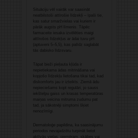
Situāciju vēl vairāk var saasināt
neatbilstoši attīrošie līdzekļi – īpaši tie,
kas satur smaržvielas vai kuriem ir
pārāk augsts pH līmenis. Tāpēc
farmaceite iesaka izvēlēties maigi
attīrošos līdzekļus ar ādai tuvu pH
(aptuveni 5–5,5), kas palīdz saglabāt
tās dabisko līdzsvaru.
Tāpat bieži pieļauta kļūda ir
nepietiekama ādas mitrināšana vai
kopjošo līdzekļu lietošana tikai tad, kad
diskomforts jau ir izteikts. Ziemā ādu
nepieciešams kopt regulāri, jo sauss
iekštelpu gaiss un krasas temperatūras
maiņas veicina mitruma zudumu pat
tad, ja sākotnēji simptomi šķiet
nenozīmīgi.
Dermatoloģe papildina, ka saasinājumu
periodos nevajadzētu turpināt lietot
aktīvās vielas, piemēram, skābes vai