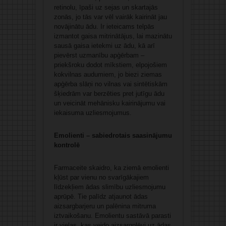
retinolu, īpaši uz sejas un skartajās
zonās, jo tās var vēl vairāk kairināt jau
novājinātu ādu. Ir ieteicams telpās
izmantot gaisa mitrinātājus, lai mazinātu
sausā gaisa ietekmi uz ādu, kā arī
pievērst uzmanību apģērbam –
priekšroku dodot mīkstiem, elpojošiem
kokvilnas audumiem, jo biezi ziemas
apģērba slāņi no vilnas vai sintētiskām
šķiedrām var berzēties pret jutīgu ādu
un veicināt mehānisku kairinājumu vai
iekaisuma uzliesmojumus.
Emolienti – sabiedrotais saasinājumu
kontrolē
Farmaceite skaidro, ka ziemā emolienti
kļūst par vienu no svarīgākajiem
līdzekļiem ādas slimību uzliesmojumu
aprūpē. Tie palīdz atjaunot ādas
aizsargbarjeru un palēnina mitruma
iztvaikošanu. Emolientu sastāvā parasti
ir vielas, kas veido aizsargplēvi uz ādas