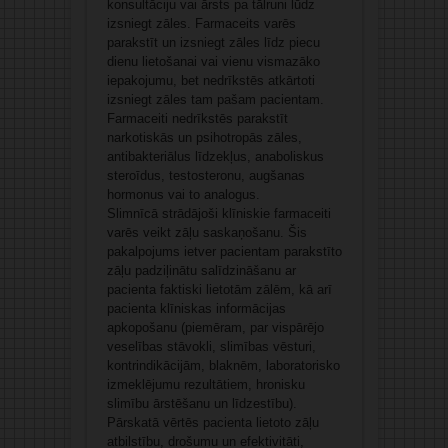
konsultāciju vai ārsts pa tālruni lūdz
izsniegt zāles. Farmaceits varēs
parakstīt un izsniegt zāles līdz piecu
dienu lietošanai vai vienu vismazāko
iepakojumu, bet nedrīkstēs atkārtoti
izsniegt zāles tam pašam pacientam.
Farmaceiti nedrīkstēs parakstīt
narkotiskās un psihotropās zāles,
antibakteriālus līdzekļus, anaboliskus
steroīdus, testosteronu, augšanas
hormonus vai to analogus.
Slimnīcā strādājoši klīniskie farmaceiti
varēs veikt zāļu saskaņošanu. Šis
pakalpojums ietver pacientam parakstīto
zāļu padziļinātu salīdzināšanu ar
pacienta faktiski lietotām zālēm, kā arī
pacienta klīniskas informācijas
apkopošanu (piemēram, par vispārējo
veselības stāvokli, slimības vēsturi,
kontrindikācijām, blaknēm, laboratorisko
izmeklējumu rezultātiem, hronisku
slimību ārstēšanu un līdzestību).
Pārskatā vērtēs pacienta lietoto zāļu
atbilstību, drošumu un efektivitāti,