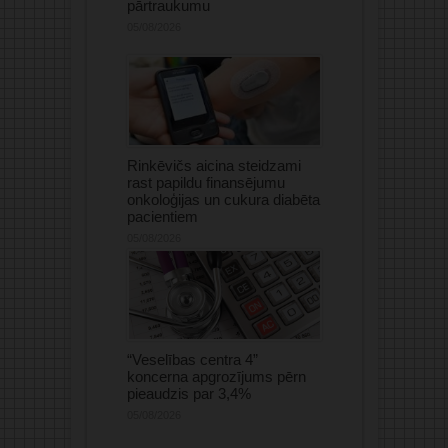
pārtraukumu
05/08/2026
Rinkēvičs aicina steidzami
rast papildu finansējumu
onkoloģijas un cukura diabēta
pacientiem
05/08/2026
“Veselības centra 4”
koncerna apgrozījums pērn
pieaudzis par 3,4%
05/08/2026