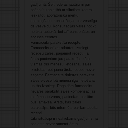
gadījumā. Šeit iederas jautājumi par
pašsajūtu saistībā ar slimības kontroli,
ieskaitot laboratorisku mērķu
sasniegšanu, konsultācijas par veselīgu
dzīvesveidu. Konsultācijas varēs notikt
ne tikai aptiekā, bet arī pansionātos un
aprūpes centros.
Farmaceita parakstīta recepte.
Farmaceits drīkst atkārtoti izsniegt
recepšu zāles, pagarinot recepti, ja
ārsts pacientam jau parakstījis zāles
vismaz trīs mēnešu lietošanai, zāles
izlietotas, bet jaunu ārsta recepti nevar
saņemt. Farmaceits drīkstēs parakstīt
zāles e-veselībā mēnesi ilgai lietošanai
un tās izsniegt. Pagaidām farmaceits
nevarēs parakstīt zāles kompensācijas
sistēmas ietvaros, pacientam par tām
būs jāmaksā. Ārsts, kas zāles
parakstījis, būs informēts par farmaceita
recepti.
Cita situācija ir neatliekams gadījums, ja
pacients nevar saņemt ārsta