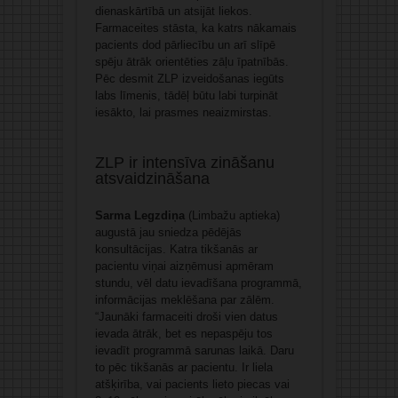
dienaskārtībā un atsijāt liekos.
Farmaceites stāsta, ka katrs nākamais
pacients dod pārliecību un arī slīpē
spēju ātrāk orientēties zāļu īpatnībās.
Pēc desmit ZLP izveidošanas iegūts
labs līmenis, tādēļ būtu labi turpināt
iesākto, lai prasmes neaizmirstas.
ZLP ir intensīva zināšanu
atsvaidzināšana
Sarma Legzdiņa
(Limbažu aptieka)
augustā jau sniedza pēdējās
konsultācijas. Katra tikšanās ar
pacientu viņai aizņēmusi apmēram
stundu, vēl datu ievadīšana programmā,
informācijas meklēšana par zālēm.
“Jaunāki farmaceiti droši vien datus
ievada ātrāk, bet es nepaspēju tos
ievadīt programmā sarunas laikā. Daru
to pēc tikšanās ar pacientu. Ir liela
atšķirība, vai pacients lieto piecas vai