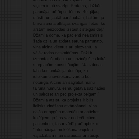
viņiem ir ļoti svarīgi. Protams, dažkārt
parunājas arī ārpus tēmas. Bet jāļauj
stāstīt un jautāt par šaubām, bažām, jo
brīvā sarunā atklājas svarīgas lietas, ko
ārstam neizdodas izstāstīt steigas dēļ.”
Džamila domā, ka pacienti neaizmirsīs
šādā dziļā un atklātā sarunā pārrunāto,
viņa aicina klientus arī piezvanīt, ja
vēlāk rodas neskaidrības. Daži ir
izmantojuši atļauju un sazinājušies laikā
starp abām konsultācijām: “Ja izdodas
laba komunikācija, domāju, ka
ieteikumu ievērošana varētu būt
noturīga. Aicinu arī saglabāt manu
tālruņa numuru, esmu gatava sazināties
un palīdzēt arī pēc projekta beigām.”
Džamila atzīst, ka projekts ir bijis
lielisks zināšanu atkārtošanai. Viņa
dalās ar apgūto materiālu ar aptiekas
kolēģiem, jo “tas var noderēt citiem
pacientiem, tas ir vērtīgi arī aptiekai”.
“Informācijas meklēšana projekta
vajadzībām man sasaucas ar studiju