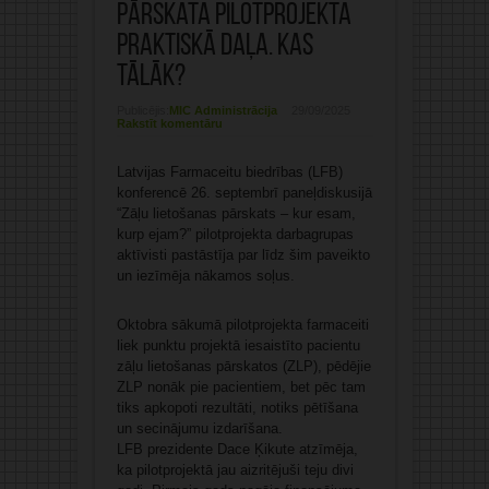
pārskata pilotprojekta
praktiskā daļa. Kas
tālāk?
Publicējis:
MIC Administrācija
29/09/2025
Rakstīt komentāru
Latvijas Farmaceitu biedrības (LFB)
konferencē 26. septembrī paneļdiskusijā
“Zāļu lietošanas pārskats – kur esam,
kurp ejam?” pilotprojekta darbagrupas
aktīvisti pastāstīja par līdz šim paveikto
un iezīmēja nākamos soļus.
Oktobra sākumā pilotprojekta farmaceiti
liek punktu projektā iesaistīto pacientu
zāļu lietošanas pārskatos (ZLP), pēdējie
ZLP nonāk pie pacientiem, bet pēc tam
tiks apkopoti rezultāti, notiks pētīšana
un secinājumu izdarīšana.
LFB prezidente Dace Ķikute atzīmēja,
ka pilotprojektā jau aizritējuši teju divi