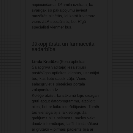
nepieciešama. Džamila uzskata, ka
svarīgāk šo pakalpojumu ieviest
mazākās pilsētās, lai katrā ir vismaz
viens ZLP speciālists, bet Rīgā
speciālisti vienmēr būs.
Jākopj ārsta un farmaceita
sadarbība
Linda Kreitūze
(Benu aptiekas
Salacgrīvā vadītāja) iesaistījusi
pastāvīgos aptiekas klientus, uzrunājot
tos, kas lieto daudz zāļu. Viens
salacgrīvietis pieteicies portālā
zaluparskats.lv.
Kolēģe atzīst, ka sākumā bijis diezgan
grūti apgūt datorprogrammu, aizpildīt
ailes, bet ar laiku iestrādājusies. Tomēr
tas vienalga bijis laikietilpīgi. Ja
gadījums bijis neierasts, nācies vākt
daudz informācijas, lasīt. Linda sākusi
ar grūtāko – pirmais pacients bija ar