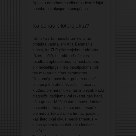
Aptieku darbības noteikumos iestrādājot
aptieku pakalpojumu sniegšanu.
Kā sokas pilotprojektā?
Klīniskais farmaceits un viens no
projekta vadītājiem Atis Behmanis
ziņoja, ka ZLP pilotprojekts ir aktīvās
fāzes finālā, bet oktobrī sāksies
rezultātu apkopošana, lai noskaidrotu,
cik laikietilpīgs ir šis pakalpojums, cik
tas maksā un citus parametrus.
“Rezumējot paveikto, gribam analizēt
pilotprojektā atklātās zāļu lietošanas
kļūdas, piemēram, vai tās ir biežāk kādu
diagnožu gadījumā vai raksturīgas kādai
zāļu grupai. Mēģināsim saprast, kādiem
pacientiem šis pakalpojums ir vairāk
piemērots (skaidrs, ka tie nav pacienti,
kas lieto tikai divus medikamentus –
viņus varam konsultēt zāļu iegādes
laikā).“