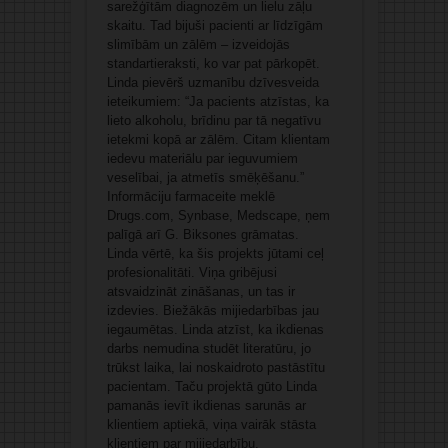
sarežģītām diagnozēm un lielu zāļu
skaitu. Tad bijuši pacienti ar līdzīgām
slimībām un zālēm – izveidojās
standartieraksti, ko var pat pārkopēt.
Linda pievērš uzmanību dzīvesveida
ieteikumiem: “Ja pacients atzīstas, ka
lieto alkoholu, brīdinu par tā negatīvu
ietekmi kopā ar zālēm. Citam klientam
iedevu materiālu par ieguvumiem
veselībai, ja atmetīs smēķēšanu.”
Informāciju farmaceite meklē
Drugs.com, Synbase, Medscape, ņem
palīgā arī G. Biksones grāmatas.
Linda vērtē, ka šis projekts jūtami ceļ
profesionalitāti. Viņa gribējusi
atsvaidzināt zināšanas, un tas ir
izdevies. Biežākās mijiedarbības jau
iegaumētas. Linda atzīst, ka ikdienas
darbs nemudina studēt literatūru, jo
trūkst laika, lai noskaidroto pastāstītu
pacientam. Taču projektā gūto Linda
pamanās ievīt ikdienas sarunās ar
klientiem aptiekā, viņa vairāk stāsta
klientiem par mijiedarbību,