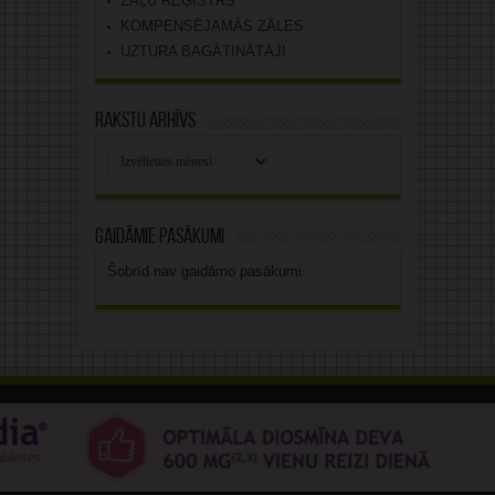
ZĀĻU REĢISTRS
KOMPENSĒJAMĀS ZĀLES
UZTURA BAGĀTINĀTĀJI
Rakstu arhīvs
Rakstu
arhīvs
Gaidāmie pasākumi
Šobrīd nav gaidāmo pasākumi.
Gaidāmie pasākumi
Šobrīd nav gaidāmo pasākumi.