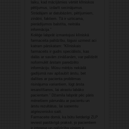
laiku, kad mācījāmies vērtēt klīniskos
pētījumus, izdarīt secinājumus.
Strādājam ar datubāzēm, pētījumiem,
zinātni, faktiem. Tā ir uzticama,
pierādījumos balstīta, neitrāla
informācija.”
Kolēģe labprāt izmantojusi klīniskā
farmaceita palīdzību, lūgusi uzmest aci
katram pārskatam: “Klīniskais
farmaceits ir gudrs speciālists, kas
dalās ar savām zināšanām, var palīdzēt
noformulēt ārstam paredzēto
informāciju. Mūsu mērķis nekādā
gadījumā nav apšaubīt ārstu, bet
dalīties ar pacienta problēmas
risinājuma variantiem, lūgt ārsta
iesaistīšanos, lai atrastu labāko
pacientam.” Džamila labprāt pēc pāris
mēnešiem pārrunātu ar pacientu un
ārstu rezultātus, lai saņemtu
atgriezenisko saiti.
Farmaceite domā, ka būtu lietderīgi ZLP
ieviest pastāvīgā praksē, jo pacientiem
ir interese un palīdzība viņiem ir