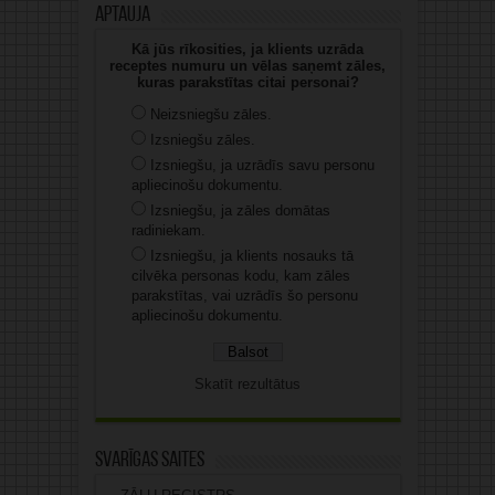
Aptauja
Kā jūs rīkosities, ja klients uzrāda
receptes numuru un vēlas saņemt zāles,
kuras parakstītas citai personai?
Neizsniegšu zāles.
Izsniegšu zāles.
Izsniegšu, ja uzrādīs savu personu
apliecinošu dokumentu.
Izsniegšu, ja zāles domātas
radiniekam.
Izsniegšu, ja klients nosauks tā
cilvēka personas kodu, kam zāles
parakstītas, vai uzrādīs šo personu
apliecinošu dokumentu.
Skatīt rezultātus
Svarīgas saites