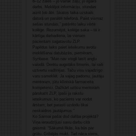
8–12 zāles – jo vairāk zāļu, jo ilgāks
darbs. Meklējot informāciju, stundas
aizrit ļoti ātri. Skatos laika uzskaiti
datorā un paralēli telefonā. Paiet vismaz
sešas stundas,” patērēto laiku vērtē
kolēģe. Rezumējot, kolēģe saka – tā ir
kārtīga darbadiena, lai vienam
pacientam sagatavotu ZLP.
Papildus laiks paiet ieteikumu avotu
meklēšanai datubāzēs, piemēram,
Synbase. “Man nav viegli lasīt angļu
valodā. Derētu augstāks līmenis, lai raiti
uztvertu vadlīnijas. Taču visu vajadzīgo
varu sameklēt. Ja vajag padomu, jautāju
mentoram, jūtu klīniskā farmaceita
kompetenci. Dažkārt uzticu mentoram
pārskatīt ZLP, īpaši ja rakstu
ieteikumus, ko pacients var nodot
ārstam, bet parasti uzdodu tikai
neskaidros jautājumus.”
Ko Sarmai pašai dod dalība projektā?
Viņa ieraudzījusi savu darbu citā
gaismā: “Sākumā likās, ka būs par
grūtu. Gribējās mukt. Tad nāca viens,