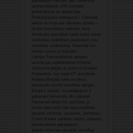
pakalpojumi veicami, pēc noteikumu
apstiprināšanas LFB izstrādās
priekšrakstus un apmācības.
Priekšlasījuma nobeigumā I. Gūtmane
dalījās ar vīziju par nākotnes aptieku –
tā būs konsultāciju kabinets, kurā
farmācijas speciālisti varēs nodot savas
zināšanas konkrētiem pacientiem viņu
veselības uzlabošanai. Klausītāji šos
vārdus sveica ar ovācijām.
Latvijas Farmaceitiskās aprūpes
asociācijas izpilddirektore Kristīne
Jučkoviča dalījās ar ziņām no Eiropas
Parlamenta, kur nupat EP prezidente
Roberta Metsola runā uzsvērusi
farmaceitu nozīmi veselības aprūpē.
Eiropā ir skaidrs, ka pakalpojumi ir
galvenais farmaceitu rīks nākotnē.
Farmaceiti iekaro šīs pozīcijas, jo
krīzes laikā bieži vien lāpa veselības
aprūpes sistēmas caurumus, piemēram,
Covid-19 laikā vairākās valstīs uzplauka
farmaceitiskie pakalpojumi.
Aptieka kļūst par primārās veselības