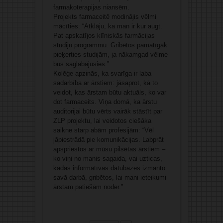
farmakoterapijas niansēm.
Projekts farmaceitē modinājis vēlmi
mācīties: “Atklāju, ka man ir kur augt.
Pat apskatījos klīniskās farmācijas
studiju programmu. Gribētos pamatīgāk
pieķerties studijām, ja nākamgad vēlme
būs saglabājusies.”
Kolēģe apzinās, ka svarīga ir laba
sadarbība ar ārstiem: jāsaprot, kā to
veidot, kas ārstam būtu aktuāls, ko var
dot farmaceits. Viņa domā, ka ārstu
auditorijai būtu vērts vairāk stāstīt par
ZLP projektu, lai veidotos ciešāka
saikne starp abām profesijām: “Vēl
jāpiestrādā pie komunikācijas. Labprāt
apspriestos ar mūsu pilsētas ārstiem –
ko viņi no manis sagaida, vai uzticas,
kādas informatīvas datubāzes izmanto
savā darbā, gribētos, lai mani ieteikumi
ārstam patiešām noder.”