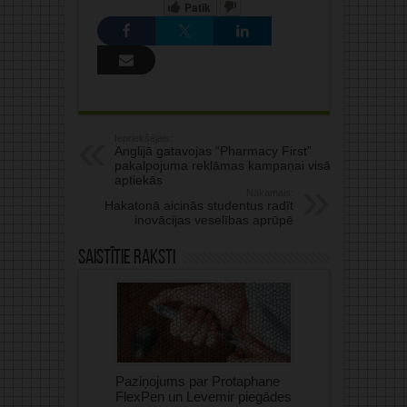
Patīk
Iepriekšējais:
Anglijā gatavojas “Pharmacy First”
pakalpojuma reklāmas kampaņai visās
aptiekās
Nākamais:
Hakatonā aicinās studentus radīt
inovācijas veselības aprūpē
Saistītie raksti
Paziņojums par Protaphane
FlexPen un Levemir piegādes