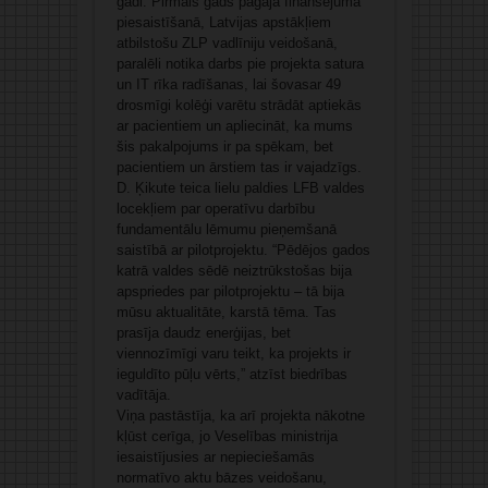
gadi. Pirmais gads pagāja finansējuma
piesaistīšanā, Latvijas apstākļiem
atbilstošu ZLP vadlīniju veidošanā,
paralēli notika darbs pie projekta satura
un IT rīka radīšanas, lai šovasar 49
drosmīgi kolēģi varētu strādāt aptiekās
ar pacientiem un apliecināt, ka mums
šis pakalpojums ir pa spēkam, bet
pacientiem un ārstiem tas ir vajadzīgs.
D. Ķikute teica lielu paldies LFB valdes
locekļiem par operatīvu darbību
fundamentālu lēmumu pieņemšanā
saistībā ar pilotprojektu. “Pēdējos gados
katrā valdes sēdē neiztrūkstošas bija
apspriedes par pilotprojektu – tā bija
mūsu aktualitāte, karstā tēma. Tas
prasīja daudz enerģijas, bet
viennozīmīgi varu teikt, ka projekts ir
ieguldīto pūļu vērts,” atzīst biedrības
vadītāja.
Viņa pastāstīja, ka arī projekta nākotne
kļūst cerīga, jo Veselības ministrija
iesaistījusies ar nepieciešamās
normatīvo aktu bāzes veidošanu,