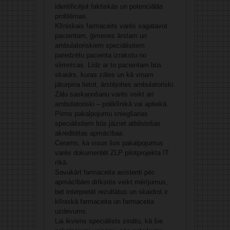
identificējot faktiskās un potenciālās
problēmas.
Klīniskais farmaceits varēs sagatavot
pacientam, ģimenes ārstam un
ambulatoriskiem speciālistiem
paredzētu pacienta izrakstu no
slimnīcas. Līdz ar to pacientam būs
skaidrs, kuras zāles un kā viņam
jāturpina lietot, ārstējoties ambulatoriski.
Zāļu saskaņošanu varēs veikt arī
ambulatoriski – poliklīnikā vai aptiekā.
Pirms pakalpojumu sniegšanas
speciālistiem būs jāiziet atbilstošas
akreditētas apmācības.
Cerams, ka visus šos pakalpojumus
varēs dokumentēt ZLP pilotprojekta IT
rīkā.
Savukārt farmaceita asistenti pēc
apmācībām drīkstēs veikt mērījumus,
bet interpretēt rezultātus un skaidrot ir
klīniskā farmaceita un farmaceita
uzdevums.
Lai ikviens speciālists zinātu, kā šie