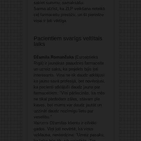
sakiet summu, samaksāšu.
Sarma atzīst, ka ZLP veikšana noteikti
ceļ farmaceitu prestižu, un šī pieredze
viņai ir ļoti vērtīga.
Pacientiem svarīgs veltītais
laiks
Džamila Romančuka
(Euroaptieka
Rīgā) ir jaunākas paaudzes farmaceite
un uzreiz saka, ka projekts bijis ļoti
interesants. Viņa ne tik daudz atklājusi
ko jaunu savā profesijā, bet novērojusi,
ka pacienti atklājuši daudz jauna par
farmaceitiem: “Viņi pārliecinās, ka mēs
ne tikai pārdodam zāles, stāvam pie
kases, bet mums var daudz jautāt un
uzzināt daudz nozīmīgu lietu par
veselību.”
Vairums Džamilas klientu ir cilvēki
gados. Viņi ļoti novērtē, ka viņus
uzklausa, nesteidzina: “Uzreiz pasaku,
ka laika būs tik, cik vajadzēs. Tas