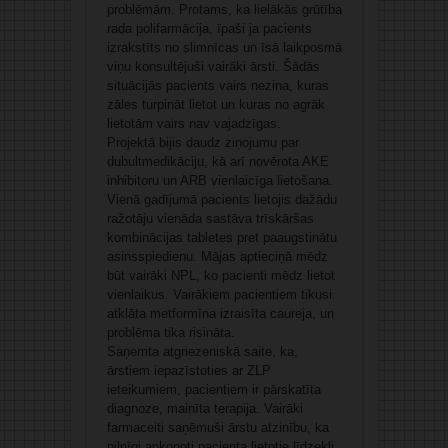
problēmām. Protams, ka lielākās grūtība
rada polifarmācija, īpaši ja pacients
izrakstīts no slimnīcas un īsā laikposmā
viņu konsultējuši vairāki ārsti. Šādās
situācijās pacients vairs nezina, kuras
zāles turpināt lietot un kuras no agrāk
lietotām vairs nav vajadzīgas.
Projektā bijis daudz ziņojumu par
dubultmedikāciju, kā arī novērota AKE
inhibitoru un ARB vienlaicīga lietošana.
Vienā gadījumā pacients lietojis dažādu
ražotāju vienāda sastāva trīskāršas
kombinācijas tabletes pret paaugstinātu
asinsspiedienu. Mājas aptieciņā mēdz
būt vairāki NPL, ko pacienti mēdz lietot
vienlaikus. Vairākiem pacientiem tikusi
atklāta metformīna izraisīta caureja, un
problēma tika risināta.
Saņemta atgriezeniskā saite, ka,
ārstiem iepazīstoties ar ZLP
ieteikumiem, pacientiem ir pārskatīta
diagnoze, mainīta terapija. Vairāki
farmaceiti saņēmuši ārstu atzinību, ka
pilnīgi apkopoti pacienta lietotie līdzekļi,