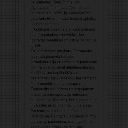
palielināsies. Taču mums būs
jāgatavojas šiem jauninājumiem un
jāturpina izglītoties, lai konsultācijas
būtu tādā līmenī, kādu, ienākot aptiekā,
sagaida pacients.
I. Gūtmane prezentēja ar konsultēšanu
saistīto pakalpojumu veidus, kas
izstrādāti Veselības mi­nistrijā sadarbībā
ar LFB.
Zāļu lietošanas pārskats. Farmaceits
pār­skata pacienta faktisko
farmakoterapiju un sakārto to pacientam
optimālā veidā, atceļ dubultmedikāciju,
koriģē uztura bagātinātāju un
bezrecepšu zāļu lietošanu, bet nemaina
ārsta ordinētu farmakoterapiju.
Farmaceits var norādīt uz iespējamām
problēmām recepšu zāļu lietošanā,
mijiedarbību, blaknēm, bet pacienta ziņā
ir vērsties ar šo informāciju pie ārsta.
Pacientu ar hronisku slimību
uzraudzība. Farmaceiti šo pakalpojumu
var sniegt pacientiem, kas regulāri lieto
zāles kādas hroniskas slimības