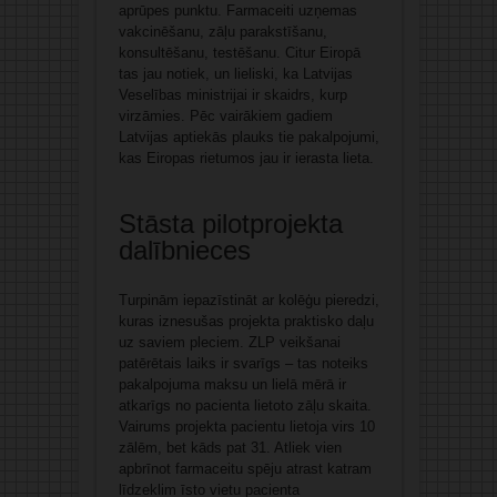
aprūpes punktu. Farmaceiti uzņemas
vakcinēšanu, zāļu parakstīšanu,
konsultēšanu, testēšanu. Citur Eiropā
tas jau notiek, un lieliski, ka Latvijas
Veselības ministrijai ir skaidrs, kurp
virzāmies. Pēc vairākiem gadiem
Latvijas aptiekās plauks tie pakalpojumi,
kas Eiropas rietumos jau ir ierasta lieta.
Stāsta pilotprojekta
dalībnieces
Turpinām iepazīstināt ar kolēģu pieredzi,
kuras iznesušas projekta praktisko daļu
uz saviem pleciem. ZLP veikšanai
patērētais laiks ir svarīgs – tas noteiks
pakalpojuma maksu un lielā mērā ir
atkarīgs no pacienta lietoto zāļu skaita.
Vairums projekta pacientu lietoja virs 10
zālēm, bet kāds pat 31. Atliek vien
apbrīnot farmaceitu spēju atrast katram
līdzeklim īsto vietu pacienta