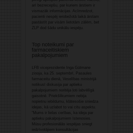
arī bezrecepšu, par kuriem ārstiem ir
vismazāk informācijas. Acīmredzot,
pacienti nespēj ierobežotā laikā ārstam
pastāstīt par visām lietotām zālēm, bet
ZLP dod šādu unikālu iespēju.
Top noteikumi par
farmaceitiskiem
pakalpojumiem
LFB viceprezidente Inga Gūtmane
ziņoja, ka 25. septembrī, Pasaules
farmaceitu dienā, Veselības ministrijā
notikusī diskusija par aptieku
pakalpojumiem noritēja ļoti labvēlīgā
gaisotnē. Priekšlikumiem nebija
nopietnu iebildumu, klātesošie sniedza
idejas, kā uzlabot to vai citu aspektu.
“Mums ir lielas cerības, ka ideja par
aptieku pakalpojumiem īstenosies.
Mūsu profesionālās iespējas sniegt
iedzīvotājiem konsultācijas