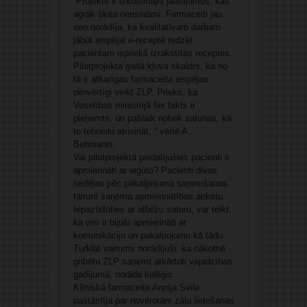
“Projekts ir izkustinājis jautājumus, kas
agrāk šķita nerisināmi. Farmaceiti jau
sen norādīja, ka kvalitatīvam darbam
jābūt iespējai e-receptē redzēt
pacientam iepriekš izrakstītās receptes.
Pilotprojekta gaitā kļuva skaidrs, ka no
tā ir atkarīgas farmaceita iespējas
pilnvērtīgi veikt ZLP. Prieks, ka
Veselības ministrijā šis fakts ir
pieņemts, un pašlaik notiek sarunas, kā
to tehniski atrisināt, “ vērtē A.
Behmanis.
Vai pilotprojektā piedalījušies pacienti ir
apmierināti ar iegūto? Pacienti divas
nedēļas pēc pakalpojuma saņemšanas
tālrunī saņēma apmierinātības anketu.
Iepazīstoties ar atbilžu saturu, var teikt,
ka visi ir bijuši apmierināti ar
komunikāciju un pakalpojumu kā tādu.
Turklāt vairums norādījuši, ka nākotnē
gribētu ZLP saņemt atkārtoti vajadzības
gadījumā, norāda kolēģis.
Klīniskā farmaceite Annija Seile
pastāstīja par novērotām zāļu lietošanas