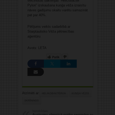
veicinošās baktērijas “Helicobacter
Pylori” izskaušana kuņģa vēža izraisītu
nāves gadījumu skaitu varētu samazināt
pat par 40%.
Pētījums veikts sadarbībā ar
Starptautisko Vēža pētniecības
aģentūru.
Avots: LETA
Patīk
Atzīmēti ar:
HELIKOBAKTĒRIJA
KUŅĢA VĒZIS
SKRĪNINGS
Iepriekšējais:
Austrumu slimnīcā notiks seminārs par