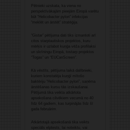
Pētnieki uzskata, ka viena no
perspektīvākajām pieejām Eiropā varētu
būt “Helicobacter pylori” infekcijas
“meklēt un ārstēt” stratēģija.
“Gistar” pētījuma dati tiks izmantoti arī
citos starptautiskos projektos, kuru
mērķis ir uzlabot kuņģa vēža profilaksi
un skrīningu Eiropā, tostarp projektos
“Togas” un “EUCanScreen”.
Kā vēstīts, pētījuma laikā dalībnieki,
kuriem konstatēja kuņģī mītošo
baktēriju “Helicobacter pylori”, saņēma
ārstēšanas kursu tās izskaušanai.
Pētījumā tika veikta atkārtota
apsekošana cilvēkiem vecumā no 40
līdz 64 gadiem, kas turpinājās līdz šī
gada februārim.
Atkārtotajā apsekošanā tika veikts
speciāls elptests, lai noteiktu, vai