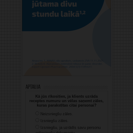
Aptauja
Kā jūs rīkosities, ja klients uzrāda
receptes numuru un vēlas saņemt zāles,
kuras parakstītas citai personai?
Neizsniegšu zāles.
Izsniegšu zāles.
Izsniegšu, ja uzrādīs savu personu
apliecinošu dokumentu.