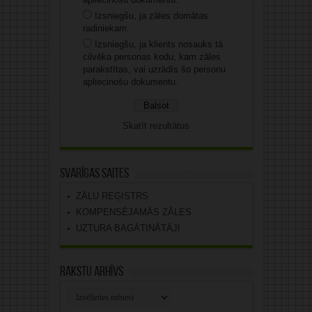
Izsniegšu, ja zāles domātas
radiniekam.
Izsniegšu, ja klients nosauks tā
cilvēka personas kodu, kam zāles
parakstītas, vai uzrādīs šo personu
apliecinošu dokumentu.
Skatīt rezultātus
Svarīgas saites
ZĀĻU REĢISTRS
KOMPENSĒJAMĀS ZĀLES
UZTURA BAGĀTINĀTĀJI
Rakstu arhīvs
Rakstu
arhīvs