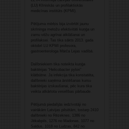
(LU) Klīniskās un profilaktiskās
medicīnas institūts (KPMI).
Pētījuma mērķis bija izvērtēt jaunu
skrīninga metožu efektivitāti kuņģa un
zarnu vēžu agrīnai atklāšanai un
profilaksei. Tas tika sākts 2013. gada
oktobrī LU KPMI profesora,
gastroenterologa Mārča Lejas vadībā.
Dalībniekiem tika noteikta kuņģa
baktērijas “Helicobacter pylori”
klātbūtne. Ja infekcija tika konstatēta,
dalībnieki saņēma ārstēšanas kursu
baktērijas izskaušanai, pēc kura tika
veikta atkārtota veselības pārbaude.
Pētījumā piedalījās iedzīvotāji no
vairākām Latvijas pilsētām, tostarp 2410
dalībnieki no Rēzeknes, 1386 no
Jēkabpils, 1276 no Madonas, 1077 no
Saldus, 1018 no Ludzas, 842 no