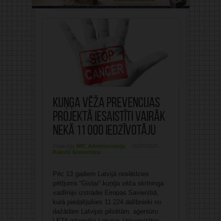
Kuņģa vēža prevencijas
projektā iesaistīti vairāk
nekā 11 000 iedzīvotāju
Publicējis:
MIC Administrācija
09/03/2026
Rakstīt komentāru
Pēc 13 gadiem Latvijā noslēdzies
pētījums “Gistar” kuņģa vēža skrīninga
vadlīniju izstrādei Eiropas Savienībā,
kurā piedalījušies 11 224 dalībnieki no
dažādām Latvijas pilsētām, aģentūru
LETA informēja Latvijas Universitātes