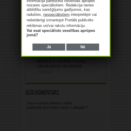
informācija paredzēta veselības aprūpes
apgrozījums pērn pieaudzis
nozares speciālistiem. Redakcija nenes
par 10,4%
atbildību sarežģījumu gadījumos, kas
radušies,
nespeciālistiem
interpretējot vai
07/08/2026
nelietderīgi izmantojot Portālā publicēto
reklāmas un/vai rakstu informāciju.
Vai esat speciālists veselības aprūpes
jomā?
Jā
Nē
Mediķu un līdzcilvēku
atbalsts ir vienlīdz svarīgi
tuberkulozes ārstēšanā
07/08/2026
Jūsu komentārs
Jūsu e-pasta adrese netiks
publicēta.Atzīmētie lauki ir obligāti
*