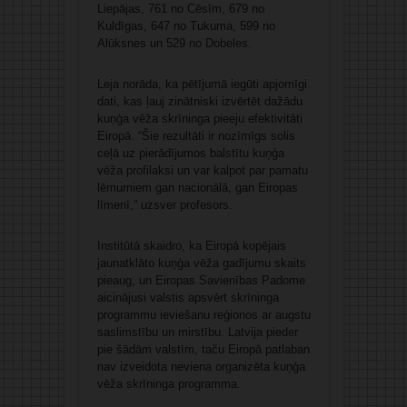
Liepājas, 761 no Cēsīm, 679 no
Kuldīgas, 647 no Tukuma, 599 no
Alūksnes un 529 no Dobeles.
Leja norāda, ka pētījumā iegūti apjomīgi
dati, kas ļauj zinātniski izvērtēt dažādu
kuņģa vēža skrīninga pieeju efektivitāti
Eiropā. “Šie rezultāti ir nozīmīgs solis
ceļā uz pierādījumos balstītu kuņģa
vēža profilaksi un var kalpot par pamatu
lēmumiem gan nacionālā, gan Eiropas
līmenī,” uzsver profesors.
Institūtā skaidro, ka Eiropā kopējais
jaunatklāto kuņģa vēža gadījumu skaits
pieaug, un Eiropas Savienības Padome
aicinājusi valstis apsvērt skrīninga
programmu ieviešanu reģionos ar augstu
saslimstību un mirstību. Latvija pieder
pie šādām valstīm, taču Eiropā patlaban
nav izveidota neviena organizēta kuņģa
vēža skrīninga programma.