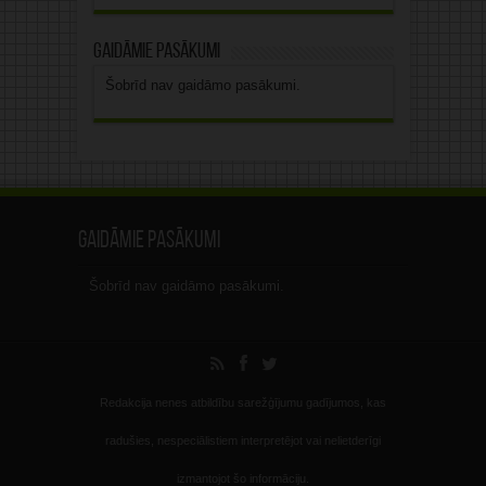
Gaidāmie pasākumi
Šobrīd nav gaidāmo pasākumi.
Gaidāmie pasākumi
Šobrīd nav gaidāmo pasākumi.
Redakcija nenes atbildību sarežģījumu gadījumos, kas
radušies, nespeciālistiem interpretējot vai nelietderīgi
izmantojot šo informāciju.