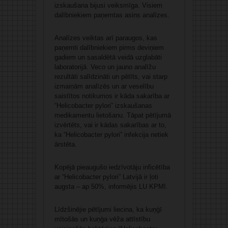
izskaušana bijusi veiksmīga. Visiem
dalībniekiem paņemtas asins analīzes.
Analīzes veiktas arī paraugos, kas
paņemti dalībniekiem pirms deviņiem
gadiem un sasaldētā veidā uzglabāti
laboratorijā. Veco un jauno analīžu
rezultāti salīdzināti un pētīts, vai starp
izmaiņām analīzēs un ar veselību
saistītos notikumos ir kāda sakarība ar
“Helicobacter pylori” izskaušanas
medikamentu lietošanu. Tāpat pētījumā
izvērtēts, vai ir kādas sakarības ar to,
ka “Helicobacter pylori” infekcija netiek
ārstēta.
Kopējā pieaugušo iedzīvotāju inficētība
ar “Helicobacter pylori” Latvijā ir ļoti
augsta – ap 50%, informējis LU KPMI.
Līdzšinējie pētījumi liecina, ka kuņģī
mītošās un kuņģa vēža attīstību