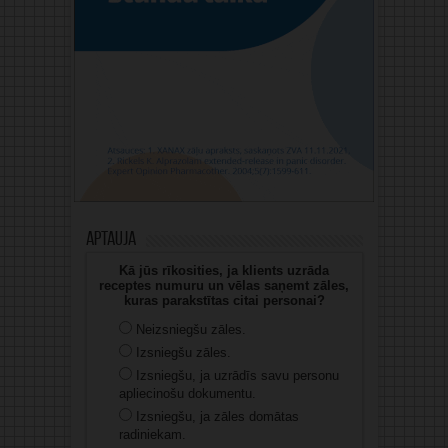
Aptauja
Kā jūs rīkosities, ja klients uzrāda
receptes numuru un vēlas saņemt zāles,
kuras parakstītas citai personai?
Neizsniegšu zāles.
Izsniegšu zāles.
Izsniegšu, ja uzrādīs savu personu
apliecinošu dokumentu.
Izsniegšu, ja zāles domātas
radiniekam.