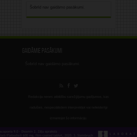
Šobrīd nav gaidāmo pasākumi.
Gaidāmie pasākumi
Šobrīd nav gaidāmo pasākumi.
Redakcija nenes atbildību sarežģījumu gadījumos, kas
radušies, nespeciālistiem interpretējot vai nelietderīgi
izmantojot šo informāciju.