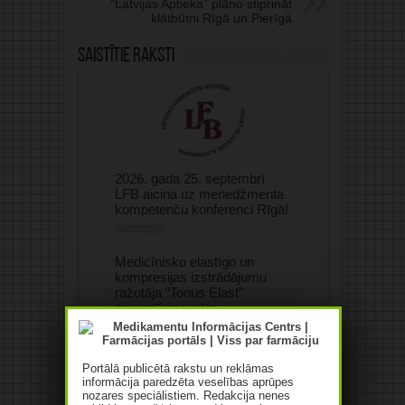
“Latvijas Aptieka” plāno stiprināt
klātbūtni Rīgā un Pierīgā
Saistītie raksti
2026. gada 25. septembrī
LFB aicina uz menedžmenta
kompetenču konferenci Rīgā!
06/08/2026
Medicīnisko elastīgo un
kompresijas izstrādājumu
ražotāja “Tonus Elast”
apgrozījums pērn
samazinājies par 21,1%
06/08/2026
Portālā publicētā rakstu un reklāmas
informācija paredzēta veselības aprūpes
nozares speciālistiem. Redakcija nenes