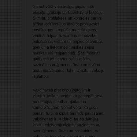
Ņemot vērā vienlaicīgu gripas, citu
elpceļu infekciju un Covid-19 cirkulāciju,
Slimību profilakses un kontroles centrs
aicina iedzīvotājus ievērot profilakses
pasākumus – regulāri mazgāt rokas,
vēdināt telpas, izvairīties no cilvēku
pulcēšanās vietām un nepieciešamības
gadījumā lietot medicīniskās sejas
maskas vai respiratorus. Saslimšanas
gadījumā ieteicams palikt mājās,
sazināties ar ģimenes ārstu un ievērot
ārsta norādījumus, lai mazinātu infekciju
izplatību.
Vakcinācija pret gripu joprojām ir
visefektīvākais veids, kā pasargāt sevi
no smagas slimības gaitas un
komplikācijām. Ņemot vērā, ka gripa
parasti turpina izplatīties līdz pavasarim,
vakcinēties ir lietderīgi arī epidēmijas
laikā. Iedzīvotāji aicināti sazināties ar
savu ģimenes ārstu un noskaidrot, vai
vakcīnas joprojām ir pieejamas viņu