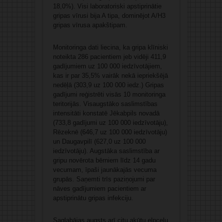
18,0%). Visi laboratoriski apstiprinātie
gripas vīrusi bija A tipa, dominējot A/H3
gripas vīrusa apakštipam.
Monitoringa dati liecina, ka gripa klīniski
noteikta 286 pacientiem jeb vidēji 411,9
gadījumiem uz 100 000 iedzīvotājiem,
kas ir par 35,5% vairāk nekā iepriekšējā
nedēļā (303,9 uz 100 000 iedz.) Gripas
gadījumi reģistrēti visās 10 monitoringa
teritorijās. Visaugstāko saslimstības
intensitāti konstatē Jēkabpils novadā
(733,8 gadījumi uz 100 000 iedzīvotāju),
Rēzeknē (646,7 uz 100 000 iedzīvotāju)
un Daugavpilī (627,0 uz 100 000
iedzīvotāju). Augstāka saslimstība ar
gripu novērota bērniem līdz 14 gadu
vecumam, īpaši jaunākajās vecuma
grupās. Saņemti trīs paziņojumi par
nāves gadījumiem pacientiem ar
apstiprinātu gripas infekciju.
Saglabājas augsts arī citu akūtu elpceļu