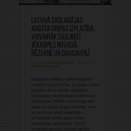
Latvijā saglabājas
augsta gripas izplatība;
visvairāk saslimst
Jēkabpils novadā,
Rēzeknē un Daugavpilī
Publicējis:
MIC Administrācija
29/01/2026
Rakstīt komentāru
Pagājušās nedēļas epidemioloģiskā
situācija Latvijā liecina, ka gripas vīruss
joprojām aktīvi cirkulē sabiedrībā.
Nacionālās mikrobioloģijas references
laboratorijas (NMRL) monitoringa dati
apliecina augstu gripas aktivitāti, kaut
arī novērota neliela lejupslīde –
aizvadītajā nedēļā gripas vīruss
laboratoriski apstiprināts 12,8 %
izmeklēto paraugu (nedēļu iepriekš