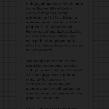
infekciju gadījumu skaits. Ambulatorajās
ārstniecības iestādēs vēršanās citu
elpceļu infekciju dēļ 4. nedēļā
palielinājās par 18,1 %, salīdzinot ar
iepriekšējo nedēļu, sasniedzot 1 587,1
gadījumu uz 100 000 iedzīvotāju.
Pneimoniju gadījumu skaits saglabājās
aptuveni iepriekšējās nedēļas līmenī,
tomēr pneimonijas joprojām biežāk
reģistrētas bērniem, īpaši vecuma grupā
no 0 līdz 4 gadiem.
Stacionārajās ārstniecības iestādēs
palielinājies smagu akūtu respiratoru
infekciju pacientu īpatsvars, sasniedzot
4,7 % no kopējā uzņemto pacientu
skaita. Lielāko īpatsvaru no
stacionētajiem pacientiem veido
personas vecumā virs 65 gadiem, kas
apliecina paaugstinātu smagas slimības
gaitas risku senioru vidū.
Covid-19 situācija Latvijā pagājušajā