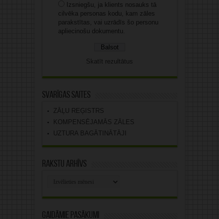
Izsniegšu, ja klients nosauks tā
cilvēka personas kodu, kam zāles
parakstītas, vai uzrādīs šo personu
apliecinošu dokumentu.
Skatīt rezultātus
Svarīgas saites
ZĀĻU REĢISTRS
KOMPENSĒJAMĀS ZĀLES
UZTURA BAGĀTINĀTĀJI
Rakstu arhīvs
Rakstu
arhīvs
Gaidāmie pasākumi