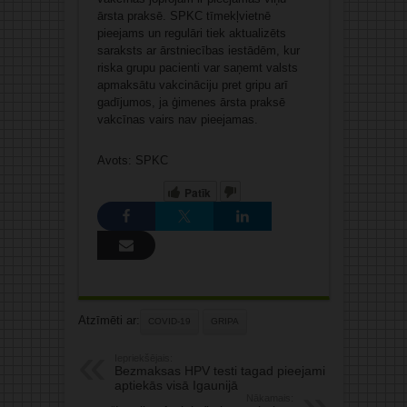
ārsta praksē. SPKC tīmekļvietnē
pieejams un regulāri tiek aktualizēts
saraksts ar ārstniecības iestādēm, kur
riska grupu pacienti var saņemt valsts
apmaksātu vakcināciju pret gripu arī
gadījumos, ja ģimenes ārsta praksē
vakcīnas vairs nav pieejamas.
Avots: SPKC
Patīk
Atzīmēti ar:
COVID-19
GRIPA
Iepriekšējais:
Bezmaksas HPV testi tagad pieejami
aptiekās visā Igaunijā
Nākamais: