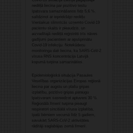
nedēļā liecina par pozitīvo testu
īpatsvara samazināšanos līdz 5,6 %,
salīdzinot ar iepriekšējo nedēļu.
Vienlaikus slimnīcās uzņemto Covid-19
pacientu skaits ir pieaudzis, un
aizvadītajā nedēļā reģistrēti trīs nāves
gadījumi pacientiem ar apstiprinātu
Covid-19 infekciju. Notekūdeņu
monitoringa dati liecina, ka SARS-CoV-2
vīrusa RNS koncentrācija Latvijā
kopumā turpina samazināties.
Epidemioloģiskā situācija Pasaules
Veselības organizācijas Eiropas reģionā
liecina par augstu un plašu gripas
izplatību, pozitīvo gripas paraugu
īpatsvaram sasniedzot aptuveni 30 %.
Reģionālā līmenī turpina pieaugt
respiratori sincitiālā vīrusa izplatība,
īpaši bērniem vecumā līdz 5 gadiem,
savukārt SARS-CoV-2 aktivitātes
rādītāji saglabājas zemā līmenī.