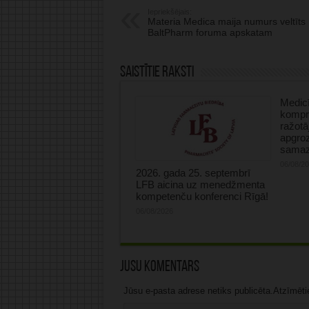
Iepriekšējais:
Materia Medica maija numurs veltīts
BaltPharm foruma apskatam
Saistītie raksti
Medicī
kompre
ražotā
apgro
samaz
06/08/2
2026. gada 25. septembrī
LFB aicina uz menedžmenta
kompetenču konferenci Rīgā!
06/08/2026
Jūsu komentārs
Jūsu e-pasta adrese netiks publicēta.Atzīmētie 