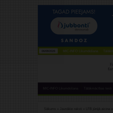
MIC-INFO Likumdošana
Tālākm
06/08/2026
MIC-INFO Likumdošana
Tālākmācības testi
Sākums
»
Jaunākie raksti
»
LFB jūnijā aicina 