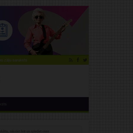
 zāļu saraksts
ksts