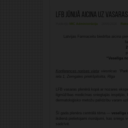
LFB jūnijā aicina uz vasara
Publicējis:
MIC Administrācija
26/05/2026
Raks
Latvijas Farmaceitu biedrība aicina pi
f
2
p
“Veselīga n
Konferences norises vieta
: viesnīcas “Par
iela 1, Zemgales priekšpilsēta, Rīga
LFB vasaras plenērā kopā ar nozares eksp
ilgmūžības medicīnas sniegtajās iespējās, k
dermatoloģisko metožu palīdzību varam uzla
Šī gada plenēra centrālā tēma —
veselīga
ikdienā pielietojami risinājumi, kas sniegs
sadzīvē.