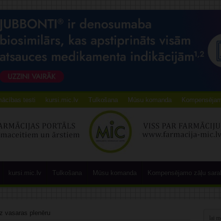
ācības testi
kursi.mic.lv
Tulkošana
Mūsu komanda
Kompensējamo
kursi.mic.lv
Tulkošana
Mūsu komanda
Kompensējamo zāļu sara
uz vasaras plenēru