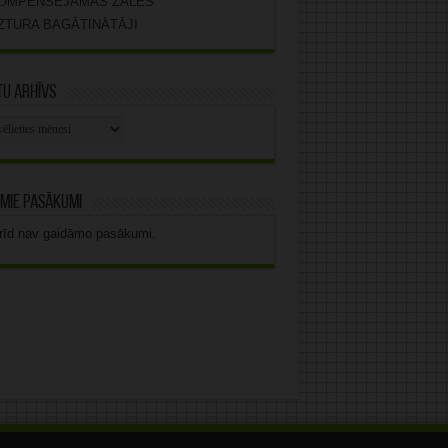
OMPENSĒJAMĀS ZĀLES
ZTURA BAGĀTINĀTĀJI
u arhīvs
stu
vs
mie pasākumi
rīd nav gaidāmo pasākumi.