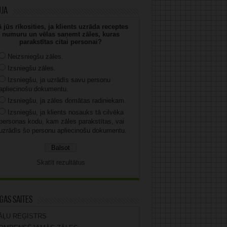
uja
 jūs rīkosities, ja klients uzrāda receptes
numuru un vēlas saņemt zāles, kuras
parakstītas citai personai?
Neizsniegšu zāles.
Izsniegšu zāles.
Izsniegšu, ja uzrādīs savu personu
apliecinošu dokumentu.
Izsniegšu, ja zāles domātas radiniekam.
Izsniegšu, ja klients nosauks tā cilvēka
personas kodu, kam zāles parakstītas, vai
uzrādīs šo personu apliecinošu dokumentu.
Skatīt rezultātus
gas saites
ĀĻU REĢISTRS