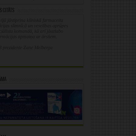
s citāts
ijā jāstiprina klīniskā farmaceita
īcijas slimnīcā un veselības aprūpes
ciālistu komandā, kā arī jāuzlabo
ormācijas apmaiņa ar ārstiem.
 prezidente Zane Melberga
āma