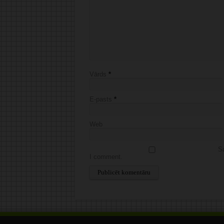
Vārds
*
E-pasts
*
Web
Sa
I comment.
Alternative: