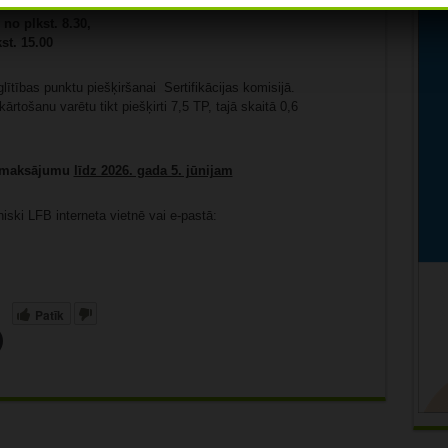
no plkst. 8.30,
st. 15.00
lītības punktu piešķiršanai Sertifikācijas komisijā.
rtošanu varētu tikt piešķirti 7,5 TP, tajā skaitā 0,6
kt maksājumu
līdz 2026. gada 5. jūnijam
niski LFB interneta vietnē vai e-pastā:
Patīk