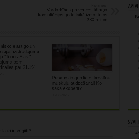
Nākamais:
Apta
Vardarbības prevences tālruņa
konsultācijas gada laikā izmantotas
Kā
280 reizes
nisko elastīgo un
sijas izstrādājumu
ja “Tonus Elast”
zījums pērn
inājies par 21,1%
026
Pusaudzis grib lietot kreatīnu
muskuļu audzēšanai! Ko
saka eksperti?
06/08/2026
Svarī
lauki ir obligāti
*
Z