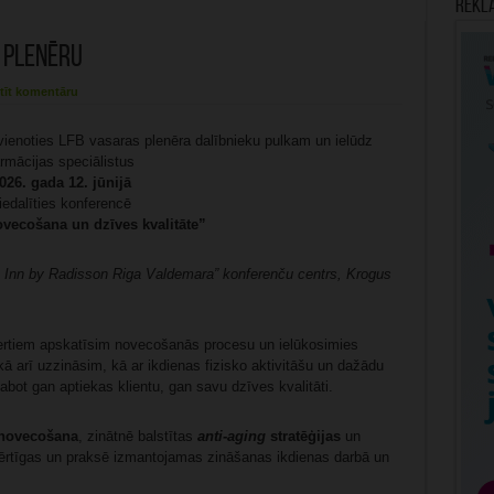
Rekl
s plenēru
tīt komentāru
evienoties LFB vasaras plenēra dalībnieku pulkam un ielūdz
armācijas speciālistus
026. gada 12. jūnijā
iedalīties konferencē
ovecošana un dzīves kvalitāte”
k Inn by Radisson Riga Valdemara” konferenču centrs, Krogus
ertiem apskatīsim novecošanās procesu un ielūkosimies
ā arī uzzināsim, kā ar ikdienas fizisko aktivitāšu un dažādu
bot gan aptiekas klientu, gan savu dzīves kvalitāti.
 novecošana
, zinātnē balstītas
anti-aging
stratēģijas
un
 vērtīgas un praksē izmantojamas zināšanas ikdienas darbā un