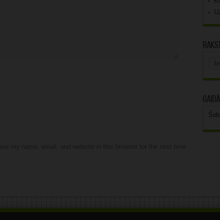
K
U
Rakst
Rak
arhī
Gaidā
Šob
ve my name, email, and website in this browser for the next time