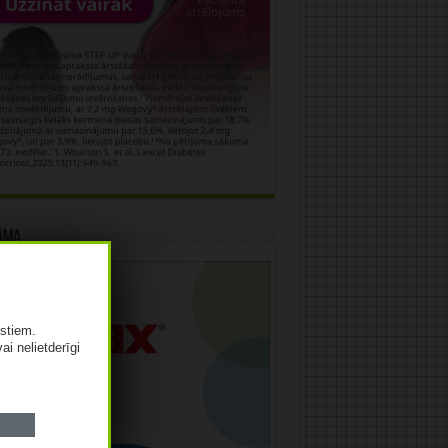
āma
istiem.
vai nelietderīgi