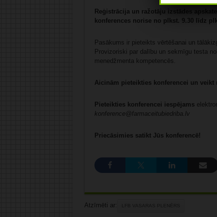
Reģistrācija un ražotāju izstādes apskate 
konferences norise no plkst. 9.30 līdz plk
Pasākums ir pieteikts vērtēšanai un tālākizg
Provizoriski par dalību un sekmīgu testa nokā
menedžmenta kompetencēs.
Aicinām pieteikties konferencei un vei
Pieteikties konferencei iespējams
elektro
konference@farmaceitubiedriba.lv
Priecāsimies satikt Jūs konferencē!
Atzīmēti ar:
LFB VASARAS PLENĒRS