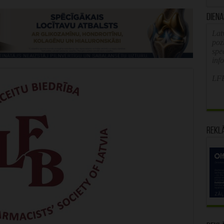
Diena
Latv
poz
spe
inf
LFB
Rekl