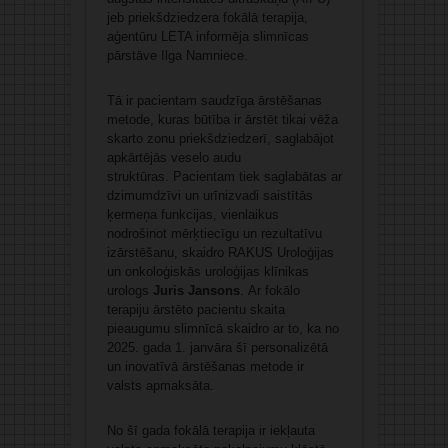
jeb priekšdziedzera fokālā terapija,
aģentūru LETA informēja slimnīcas
pārstāve Ilga Namniece.
Tā ir pacientam saudzīga ārstēšanas
metode, kuras būtība ir ārstēt tikai vēža
skarto zonu priekšdziedzerī, saglabājot
apkārtējās veselo audu
struktūras. Pacientam tiek saglabātas ar
dzimumdzīvi un urīnizvadi saistītās
ķermeņa funkcijas, vienlaikus
nodrošinot mērķtiecīgu un rezultatīvu
izārstēšanu, skaidro RAKUS Uroloģijas
un onkoloģiskās uroloģijas klīnikas
urologs
Juris Jansons
. Ar fokālo
terapiju ārstēto pacientu skaita
pieaugumu slimnīcā skaidro ar to, ka no
2025. gada 1. janvāra šī personalizētā
un inovatīvā ārstēšanas metode ir
valsts apmaksāta.
No šī gada fokālā terapija ir iekļauta