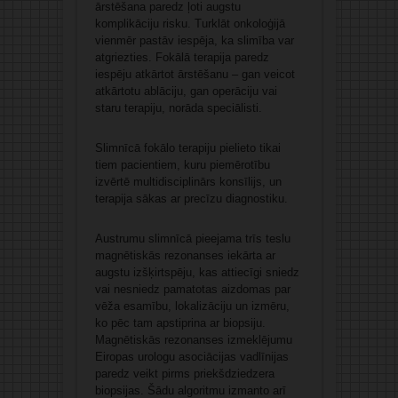
ārstēšana paredz ļoti augstu
komplikāciju risku. Turklāt onkoloģijā
vienmēr pastāv iespēja, ka slimība var
atgriezties. Fokālā terapija paredz
iespēju atkārtot ārstēšanu – gan veicot
atkārtotu ablāciju, gan operāciju vai
staru terapiju, norāda speciālisti.
Slimnīcā fokālo terapiju pielieto tikai
tiem pacientiem, kuru piemērotību
izvērtē multidisciplinārs konsīlijs, un
terapija sākas ar precīzu diagnostiku.
Austrumu slimnīcā pieejama trīs teslu
magnētiskās rezonanses iekārta ar
augstu izšķirtspēju, kas attiecīgi sniedz
vai nesniedz pamatotas aizdomas par
vēža esamību, lokalizāciju un izmēru,
ko pēc tam apstiprina ar biopsiju.
Magnētiskās rezonanses izmeklējumu
Eiropas urologu asociācijas vadlīnijas
paredz veikt pirms priekšdziedzera
biopsijas. Šādu algoritmu izmanto arī