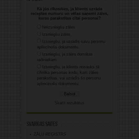
Kā jūs rīkosities, ja klients uzrāda
receptes numuru un vēlas saņemt zāles,
kuras parakstītas citai personai?
Neizsniegšu zāles.
Izsniegšu zāles.
Izsniegšu, ja uzrādīs savu personu
apliecinošu dokumentu.
Izsniegšu, ja zāles domātas
radiniekam.
Izsniegšu, ja klients nosauks tā
cilvēka personas kodu, kam zāles
parakstītas, vai uzrādīs šo personu
apliecinošu dokumentu.
Skatīt rezultātus
Svarīgas saites
ZĀĻU REĢISTRS