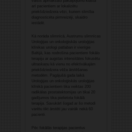
valsts apmaksāto pakalpojumu klāstā
arī pacientiem ar lokalizētu
priekšdziedzera vēzi, kuriem slimība
diagnosticēta pirmreizēji, skaidro
iestādē.
Kā norāda slimnīcā, Austrumu slimnīcas
Uroloģijas un onkoloģiskās uroloģijas
klīnikas urologi patlaban ir vienīgie
Baltijā, kas nodrošina pacientiem fokālo
terapiju ar augstas intensitātes fokusētu
ultraskaņu kā vienu no efektīvākajām
priekšdziedzera vēža ārstēšanas
metodēm. Pagājušā gada laikā
Uroloģijas un onkoloģiskās uroloģijas
klīnikā pacientiem tika veiktas 200
radikālas prostatektomijas un tikai 20
gadījumos tika pielietota fokālā
terapija. Savukārt šogad ar šo metodi
varētu tikt ārstēti jau vairāk nekā 60
pacienti.
Pēc fokālās terapijas pacientus