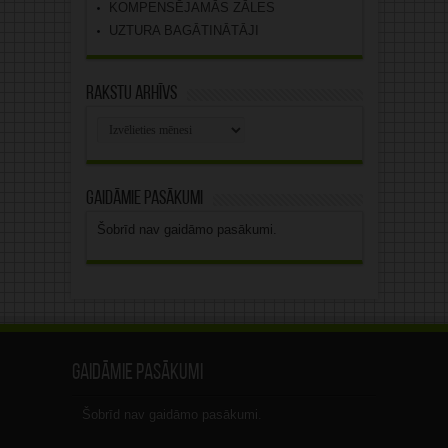
KOMPENSĒJAMĀS ZĀLES
UZTURA BAGĀTINĀTĀJI
Rakstu arhīvs
Rakstu
arhīvs
Gaidāmie pasākumi
Šobrīd nav gaidāmo pasākumi.
Gaidāmie pasākumi
Šobrīd nav gaidāmo pasākumi.