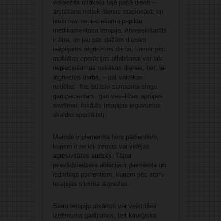
visbiežāk izraksta tajā pašā dienā –
ārstēšana notiek dienas stacionārā, un
bieži nav nepieciešama papildu
medikamentoza terapija. Atveseļošanās
ir ātra, un jau pēc dažām dienām
iespējams atgriezties darbā, kamēr pēc
radikālas operācijas atlabšanai var būt
nepieciešamas vairākas dienas, bet, lai
atgrieztos darbā, – pat vairākas
nedēļas. Tas būtiski samazina slogu
gan pacientam, gan veselības aprūpes
sistēmai, fokālās terapijas ieguvumus
skaidro speciālisti.
Metode ir piemērota tiem pacientiem,
kuriem ir nelieli zemas vai vidējas
agresivitātes audzēji. Tāpat
priekšdziedzera ablācija ir piemērota un
iedarbīga pacientiem, kuriem pēc staru
terapijas slimība atgriežas.
Staru terapiju atkārtoti var veikt tikai
izņēmuma gadījumos, bet ķirurģiska