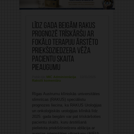
Līdz gada beigām RAKUS
prognozē trīskāršu ar
fokālo terapiju ārstēto
priekšdziedzera vēža
pacientu skaita
pieaugumu
Publicējis:
MIC Administrācija
12/11/2025
Rakstīt komentāru
Rīgas Austrumu klīniskās universitātes
slimnīcas (RAKUS) speciālistu
prognozes liecina, ka RAKUS Uroloģijas
un onkoloģiskās uroloģijas klīnikā līdz
2025. gada beigām var pat trīskāršoties
pacientu skaits, kuru ārstēšanā
pielietota priekšdziedzera ablācija ar
augstas intensitātes ultraskaņu (AIFU)