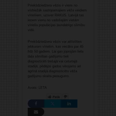
Priekšdziedzera vēzis ir viens no
visbiežāk sastopamajiem vēža veidiem
vīriešiem, uzsver RAKUS. Latvijā tas
ieņem vienu no vadošajām vietām
vīriešu populācijas ļaundabīgo slimību
vidū.
Priekšdziedzera vēzis var attīstīties
jebkuram vīrietim, kas vecāks par 45
līdz 50 gadiem. Lai gan joprojām liela
daļa slimības gadījumu tiek
diagnosticēti trešajā vai ceturtajā
stadijā, pēdējos gados vērojams arī
agrīnā stadijā diagnosticēto vēža
gadījumu skaita pieaugums.
Avots: LETA
Patīk