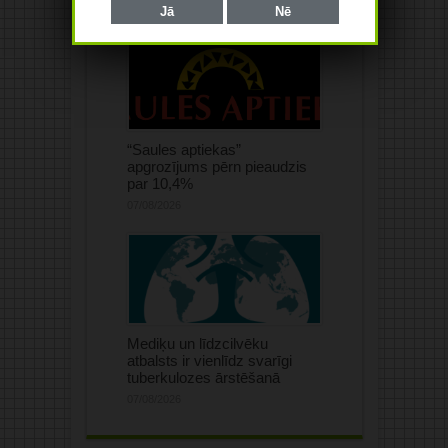
Jā
Nē
“Saules aptiekas”
apgrozījums pērn pieaudzis
par 10,4%
07/08/2026
Mediķu un līdzcilvēku
atbalsts ir vienlīdz svarīgi
tuberkulozes ārstēšanā
07/08/2026