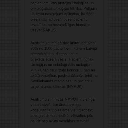
pacientiem, kas ārstējas Uroloģijas un
onkoloģiskās uroloģijas klīnikā. Pētījumi
un ārstu novērojumi apliecina, ka šāda
pieeja ļauj aptuveni pusei pacientu
izvairīties no nevajadzīgas biopsijas,
uzsver RAKUS.
Austrumu slimnīcā tiek ārstēti aptuveni
70% no 1800 pacientiem, kuriem Latvijā
pirmreizēji tiek diagnosticēts
priekšdziedzera vēzis. Pacienti nonāk
Uroloģijas un onkoloģiskās uroloģijas
klīnikā gan caur “zaļo koridoru”, gan arī
akūtā veselības pasliktināšanās brīdī no
Neatliekamās medicīnas un pacientu
uzņemšanas klīnikas (NMPUK).
Austrumu slimnīcas NMPUK ir vienīgā
vieta Latvijā, kur ārsta urologa
konsultācija ir pieejama visu diennakti
septiņas dienas nedēļā, vēršoties pēc
palīdzības akūtā veselības stāvoklī.