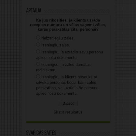
Aptauja
Kā jūs rīkosities, ja klients uzrāda
receptes numuru un vēlas saņemt zāles,
kuras parakstītas citai personai?
Neizsniegšu zāles.
Izsniegšu zāles.
Izsniegšu, ja uzrādīs savu personu
apliecinošu dokumentu.
Izsniegšu, ja zāles domātas
radiniekam.
Izsniegšu, ja klients nosauks tā
cilvēka personas kodu, kam zāles
parakstītas, vai uzrādīs šo personu
apliecinošu dokumentu.
Skatīt rezultātus
Svarīgas saites