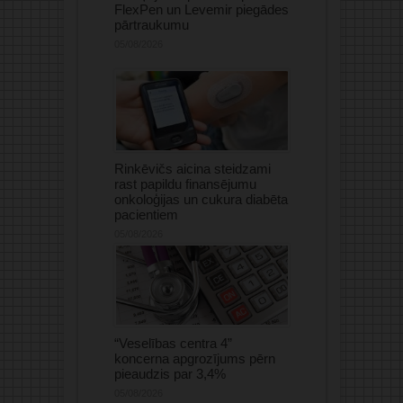
FlexPen un Levemir piegādes
pārtraukumu
05/08/2026
Rinkēvičs aicina steidzami
rast papildu finansējumu
onkoloģijas un cukura diabēta
pacientiem
05/08/2026
“Veselības centra 4”
koncerna apgrozījums pērn
pieaudzis par 3,4%
05/08/2026