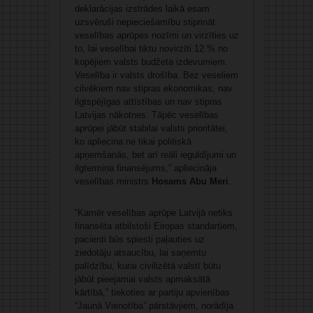
deklarācijas izstrādes laikā esam
uzsvēruši nepieciešamību stiprināt
veselības aprūpes nozīmi un virzīties uz
to, lai veselībai tiktu novirzīti 12 % no
kopējiem valsts budžeta izdevumiem.
Veselība ir valsts drošība. Bez veseliem
cilvēkiem nav stipras ekonomikas, nav
ilgtspējīgas attīstības un nav stipras
Latvijas nākotnes. Tāpēc veselības
aprūpei jābūt stabilai valsts prioritātei,
ko apliecina ne tikai politiskā
apņemšanās, bet arī reāli ieguldījumi un
ilgtermiņa finansējums,” apliecināja
veselības ministrs
Hosams Abu Meri
.
“Kamēr veselības aprūpe Latvijā netiks
finansēta atbilstoši Eiropas standartiem,
pacienti būs spiesti paļauties uz
ziedotāju atsaucību, lai saņemtu
palīdzību, kurai civilizētā valstī būtu
jābūt pieejamai valsts apmaksātā
kārtībā,” tiekoties ar partiju apvienības
“Jaunā Vienotība” pārstāvjiem, norādīja