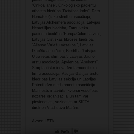
“Onkoalianse”, Onkoloģisko pacientu
atbalsta biedrība “Dzīvības koks”, Reto
Hematoloģisko slimību asociācija,
Latvijas Alcheimera asociācija, Latvijas
Hemofilijas biedrība, Zarnu vēža
pacientu biedrība “EuropaColon Latvija”,
Latvijas Cistiskās fibrozes biedrība,
“Alianse Vīriešu Veselībai”, Latvijas
Diabēta asociācija, Biedrība “Latvijas
Ultra retās slimības”, Latvijas Jauno
ārstu asociācija, Apvienība “Apeirons”,
Starptautisko inovatīvo farmaceitisko
firmu asociācija, Vācijas-Baltijas ārstu
biedrības Latvijas sekcija un Latvijas
Patentbrīvo medikamentu asociācija.
Manifests ir atvērts ikvienai veselības
nozares organizācijai un tam var
pievienoties, sazinoties ar SIFFA
direktori Vladislavu Marāni.
Avots: LETA
Patīk