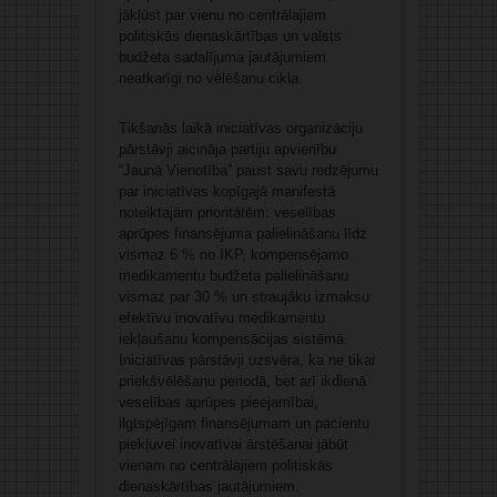
jākļūst par vienu no centrālajiem
politiskās dienaskārtības un valsts
budžeta sadalījuma jautājumiem
neatkarīgi no vēlēšanu cikla.
Tikšanās laikā iniciatīvas organizāciju
pārstāvji aicināja partiju apvienību
“Jaunā Vienotība” paust savu redzējumu
par iniciatīvas kopīgajā manifestā
noteiktajām prioritātēm: veselības
aprūpes finansējuma palielināšanu līdz
vismaz 6 % no IKP, kompensējamo
medikamentu budžeta palielināšanu
vismaz par 30 % un straujāku izmaksu
efektīvu inovatīvu medikamentu
iekļaušanu kompensācijas sistēmā.
Iniciatīvas pārstāvji uzsvēra, ka ne tikai
priekšvēlēšanu periodā, bet arī ikdienā
veselības aprūpes pieejamībai,
ilgtspējīgam finansējumam un pacientu
piekļuvei inovatīvai ārstēšanai jābūt
vienam no centrālajiem politiskās
dienaskārtības jautājumiem.