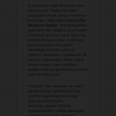
Ar aicinājumu vairāk ieklausīties tieši
pacientos pie “Jaunās Vienotības”
pārstāvjiem vērsās Latvijas Alcheimera
asociācijas valdes priekšsēdētāja
Zita
Jēkabsone-Saulīte
: “Veselības politikā
pārāk bieži tiek uzklausīti tie, ar kuriem
ir ērti runāt, nevis tie, kuri ik dienu izjūt
pieņemto lēmumu sekas. Ja lēmumu
pieņēmēji patiesi vēlas panākt
sabiedrības līdzdalībā balstītus,
efektīvus risinājumus, ir jāieklausās arī
pacientu organizācijās, ņemot vērā to
cilvēku pieredzi, kuri ir veselības
aprūpes sistēmas gala lietotāji un pirmie
sajūt tās kļūdu cenu.”
Iniciatīvas “Bez veselības nav valsts”
manifestam par Latvijas iedzīvotāju
veselību ir pievienojusies Latvijas
Onkologu ķīmijterapeitu
asociācija, Latvijas Pacientu
organizāciju tīkls, Latvijas onkoloģijas
pacientu organizāciju apvienība