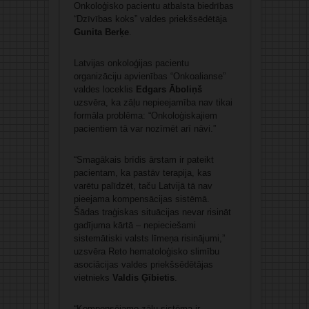
Onkoloģisko pacientu atbalsta biedrības
“Dzīvības koks” valdes priekšsēdētāja
Gunita Berķe
.
Latvijas onkoloģijas pacientu
organizāciju apvienības “Onkoalianse”
valdes loceklis
Edgars Āboliņš
uzsvēra, ka zāļu nepieejamība nav tikai
formāla problēma: “Onkoloģiskajiem
pacientiem tā var nozīmēt arī nāvi.”
“Smagākais brīdis ārstam ir pateikt
pacientam, ka pastāv terapija, kas
varētu palīdzēt, taču Latvijā tā nav
pieejama kompensācijas sistēmā.
Šādas traģiskas situācijas nevar risināt
gadījuma kārtā – nepieciešami
sistemātiski valsts līmeņa risinājumi,”
uzsvēra Reto hematoloģisko slimību
asociācijas valdes priekšsēdētājas
vietnieks
Valdis Ģībietis
.
“Kompensējamo zāļu sistēma ir