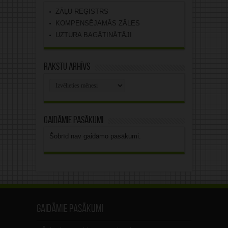
ZĀĻU REĢISTRS
KOMPENSĒJAMĀS ZĀLES
UZTURA BAGĀTINĀTĀJI
Rakstu arhīvs
Rakstu
arhīvs
Gaidāmie pasākumi
Šobrīd nav gaidāmo pasākumi.
Gaidāmie pasākumi