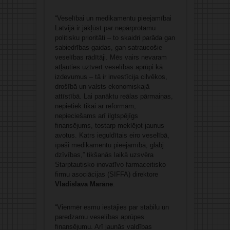
“Veselībai un medikamentu pieejamībai
Latvijā ir jākļūst par nepārprotamu
politisku prioritāti – to skaidri parāda gan
sabiedrības gaidas, gan satraucošie
veselības rādītāji. Mēs vairs nevaram
atļauties uztvert veselības aprūpi kā
izdevumus – tā ir investīcija cilvēkos,
drošībā un valsts ekonomiskajā
attīstībā. Lai panāktu reālas pārmaiņas,
nepietiek tikai ar reformām,
nepieciešams arī ilgtspējīgs
finansējums, tostarp meklējot jaunus
avotus. Katrs ieguldītais eiro veselībā,
īpaši medikamentu pieejamībā, glābj
dzīvības,” tikšanās laikā uzsvēra
Starptautisko inovatīvo farmaceitisko
firmu asociācijas (SIFFA) direktore
Vladislava Marāne
.
“Vienmēr esmu iestājies par stabilu un
paredzamu veselības aprūpes
finansējumu. Arī jaunās valdības