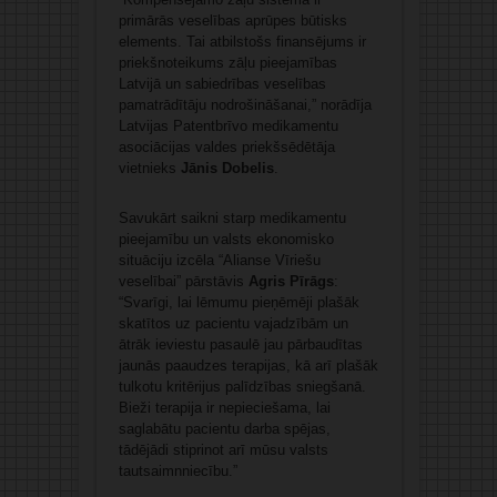
primārās veselības aprūpes būtisks
elements. Tai atbilstošs finansējums ir
priekšnoteikums zāļu pieejamības
Latvijā un sabiedrības veselības
pamatrādītāju nodrošināšanai,” norādīja
Latvijas Patentbrīvo medikamentu
asociācijas valdes priekšsēdētāja
vietnieks
Jānis Dobelis
.
Savukārt saikni starp medikamentu
pieejamību un valsts ekonomisko
situāciju izcēla “Alianse Vīriešu
veselībai” pārstāvis
Agris Pīrāgs
:
“Svarīgi, lai lēmumu pieņēmēji plašāk
skatītos uz pacientu vajadzībām un
ātrāk ieviestu pasaulē jau pārbaudītas
jaunās paaudzes terapijas, kā arī plašāk
tulkotu kritērijus palīdzības sniegšanā.
Bieži terapija ir nepieciešama, lai
saglabātu pacientu darba spējas,
tādējādi stiprinot arī mūsu valsts
tautsaimnniecību.”