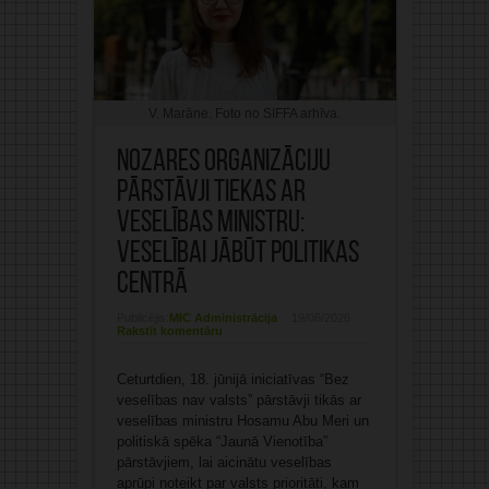
V. Marāne. Foto no SIFFA arhīva.
Nozares organizāciju
pārstāvji tiekas ar
veselības ministru:
veselībai jābūt politikas
centrā
Publicējis:
MIC Administrācija
19/06/2026
Rakstīt komentāru
Ceturtdien, 18. jūnijā iniciatīvas “Bez
veselības nav valsts” pārstāvji tikās ar
veselības ministru Hosamu Abu Meri un
politiskā spēka “Jaunā Vienotība”
pārstāvjiem, lai aicinātu veselības
aprūpi noteikt par valsts prioritāti, kam