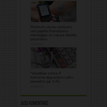
Rinkēvičs aicina steidzami
rast papildu finansējumu
onkoloģijas un cukura diabēta
pacientiem
05/08/2026
“Veselības centra 4”
koncerna apgrozījums pērn
pieaudzis par 3,4%
05/08/2026
Jūsu komentārs