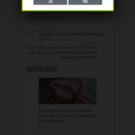
Jā
Nē
Atzīmēti ar:
OPTIKA
OPTOMETRIJA
VESELĪBAS MINISTRIJA
Iepriekšējais:
Carnikavā varētu veidot diennakts
aptieku
Nākamais:
Pret viltojumiem pārbaudīti 22 miljoni
zāļu paku; no nākamā gada sistēmu
sagaida pārmaiņas
Saistītie raksti
Paziņojums par Protaphane
FlexPen un Levemir piegādes
pārtraukumu
05/08/2026