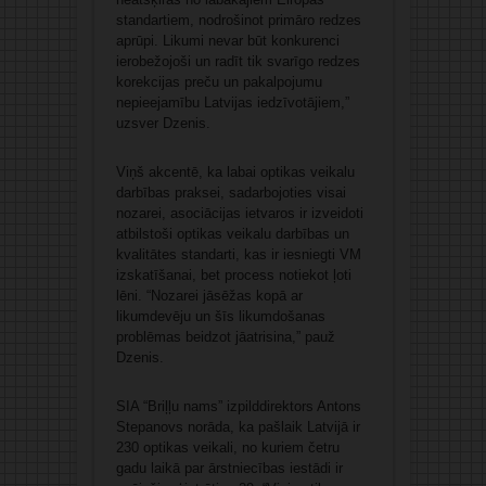
standartiem, nodrošinot primāro redzes
aprūpi. Likumi nevar būt konkurenci
ierobežojoši un radīt tik svarīgo redzes
korekcijas preču un pakalpojumu
nepieejamību Latvijas iedzīvotājiem,”
uzsver Dzenis.
Viņš akcentē, ka labai optikas veikalu
darbības praksei, sadarbojoties visai
nozarei, asociācijas ietvaros ir izveidoti
atbilstoši optikas veikalu darbības un
kvalitātes standarti, kas ir iesniegti VM
izskatīšanai, bet process notiekot ļoti
lēni. “Nozarei jāsēžas kopā ar
likumdevēju un šīs likumdošanas
problēmas beidzot jāatrisina,” pauž
Dzenis.
SIA “Briļļu nams” izpilddirektors Antons
Stepanovs norāda, ka pašlaik Latvijā ir
230 optikas veikali, no kuriem četru
gadu laikā par ārstniecības iestādi ir