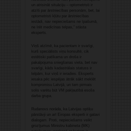
un atrisināt situāciju – optometristi ir
atzīti par ārstniecības personām, bet, lai
optometristi kļūtu par ārstniecības
iestādi, nav nepieciešams ne īpašumā,
ne īrēt medicīnas telpas,” stāsta
eksperts.
Viņš atzīmē, ka pacientam ir svarīgi,
kurš speciālists viņu konsultē, cik
estētiski patīkama un droša ir
pakalpojuma sniegšanas vieta, bet nav
svarīgi, kāds kadastrālais statuss ir
telpām, kur viņš ir ieradies. Eksperts
iesaka pēc iespējas ātrāk sākt meklēt
kompromisu Latvijā, un tam pirmais
solis varētu būt VM pakļautībā esoša
darba grupa.
Rudanovs norāda, ka Latvijas optiķu
pārstāvji un arī Eiropas eksperti ir gatavi
dialogam. Proti, nepieciešams veikt
grozījumus Ministru kabineta (MK)