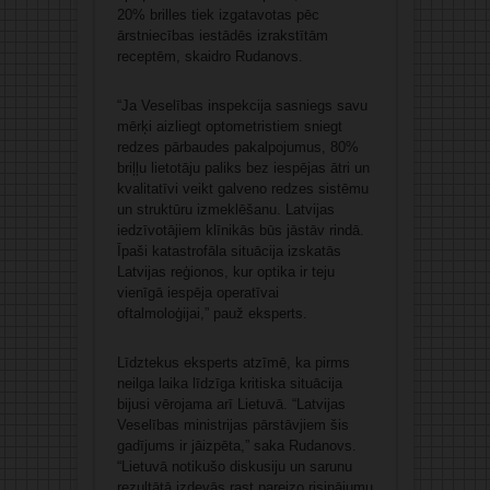
20% brilles tiek izgatavotas pēc
ārstniecības iestādēs izrakstītām
receptēm, skaidro Rudanovs.
“Ja Veselības inspekcija sasniegs savu
mērķi aizliegt optometristiem sniegt
redzes pārbaudes pakalpojumus, 80%
briļļu lietotāju paliks bez iespējas ātri un
kvalitatīvi veikt galveno redzes sistēmu
un struktūru izmeklēšanu. Latvijas
iedzīvotājiem klīnikās būs jāstāv rindā.
Īpaši katastrofāla situācija izskatās
Latvijas reģionos, kur optika ir teju
vienīgā iespēja operatīvai
oftalmoloģijai,” pauž eksperts.
Līdztekus eksperts atzīmē, ka pirms
neilga laika līdzīga kritiska situācija
bijusi vērojama arī Lietuvā. “Latvijas
Veselības ministrijas pārstāvjiem šis
gadījums ir jāizpēta,” saka Rudanovs.
“Lietuvā notikušo diskusiju un sarunu
rezultātā izdevās rast pareizo risinājumu