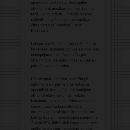
apstākļos, kad lielākā daļa optiķu
atrodas tirdzniecības centros, tas nav
reāli. Lai to izdarītu, ir nepieciešams
izbūvēt atsevišķu ieeju un vairākas
citas nereālas prasības,” pauž
Rudanovs.
Latvijas iedzīvotājiem tas nozīmējot to,
ka redzes pārbaude optikas salonos būs
neiespējama, būs jāpiesakās pie
oftalmologa, pie kura rindas jau pašlaik
pārspēj visus rekordus.
Pēc eksperta domām, visā Eiropā
optometristi ir pirmie oftalmoloģijas
speciālisti, kas palīdz iedzīvotājiem –
ātri un efektīvi seko līdzi redzes
izmaiņām, nepieciešamības gadījumā
saņem padomu konsultēties ar
oftalmologu, izraksta briļļu recepti, utt.
Latvija līdz šim neesot bijusi izņēmums.
Šobrīd 80% brilles tiek izgatavotas pēc
optiķu izrakstītām receptēm, un tikai