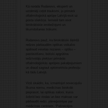
Kā norāda Rudanovs, eksperti un
uzņēmēji ceļot trauksmi, jo primārā
oftalmoloģiskā aprūpe Latvijā esot uz
posta sliekšņa. Iemesli tam esot
birokrātiskie ierobežojumi un
likumdošanas trūkumi.
Rudanovs pauž, ka birokrātiski šķēršļi
redzes pārbaudēm optikas veikalos
apdraud veselas nozares – optiķu –
pastāvēšanu, būtiski apgrūtina
iedzīvotāju piekļuvi primārās
oftalmoloģiskās aprūpes pakalpojumiem
un draud sagraut optometrista profesiju
kā tādu Latvijā.
Viņš skaidro, ka, izmantojot novecojušu
likuma normu, medicīnas birokrāti
pieprasot, lai optikas saloni, kuros
šobrīd bez rindas un bez maksas var
pārbaudīt redzi, pārreģistrējas par
medicīnas centriem. “Pašreizējos