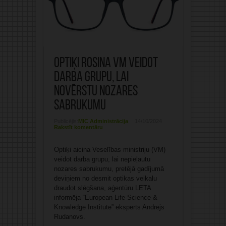
Optiķi rosina VM veidot
darba grupu, lai
novērstu nozares
sabrukumu
Publicējis:
MIC Administrācija
14/10/2024
Rakstīt komentāru
Optiķi aicina Veselības ministriju (VM)
veidot darba grupu, lai nepieļautu
nozares sabrukumu, pretējā gadījumā
deviņiem no desmit optikas veikalu
draudot slēgšana, aģentūru LETA
informēja “European Life Science &
Knowledge Institute” eksperts Andrejs
Rudanovs.