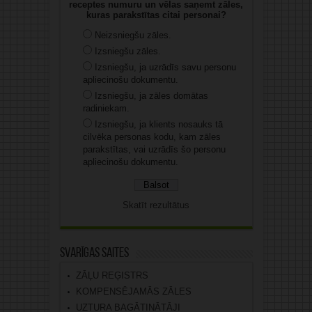
receptes numuru un vēlas saņemt zāles,
kuras parakstītas citai personai?
Neizsniegšu zāles.
Izsniegšu zāles.
Izsniegšu, ja uzrādīs savu personu
apliecinošu dokumentu.
Izsniegšu, ja zāles domātas
radiniekam.
Izsniegšu, ja klients nosauks tā
cilvēka personas kodu, kam zāles
parakstītas, vai uzrādīs šo personu
apliecinošu dokumentu.
Skatīt rezultātus
Svarīgas saites
ZĀĻU REĢISTRS
KOMPENSĒJAMĀS ZĀLES
UZTURA BAGĀTINĀTĀJI