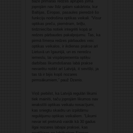
bāze primārās redzes aprūpes jomā
joprojām nav līdz galam sakārtota, kur
Baltijas, Eiropas, pasaules pieredzē šo
funkciju nodrošina optikas veikali. “Visur
optikas preču, piemēram, briļļu,
tirdzniecība notiek integrēti kopā ar
redzes pārbaudes pakalpojumu. Tas, ka
pirmā līmeņa redzes pārbaudes veic
optikas veikalos, ir ikdienas prakse arī
Lietuvā un Igaunijā, un es neredzu
iemeslu, lai vispārpieņemta optiķu
darbības likumdošanas labā prakse
nevarētu notikt arī Latvijā, it sevišķi, ja
tas tā ir bijis kopš nozares
pirmsākumiem,” pauž Dzenis.
Viņš piebilst, ka Latvijā regulāri likumi
tiek mainīti, taču joprojām likumos nav
ierakstīti optikas veikalu nosacījumi,
kas sniegtu skaidru un izpildāmu
regulējumu optikas veikaliem. “Likumi
nevar iet pretrunā vairāk kā 30 gadus
ilgai nozares labajai praksei, kas
neatšķiras no labākajiem Eiropas