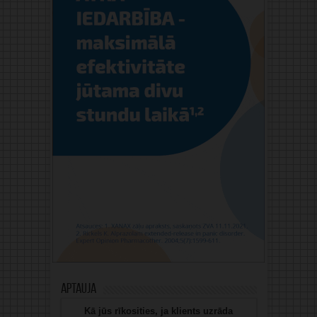
Aptauja
Kā jūs rīkosities, ja klients uzrāda