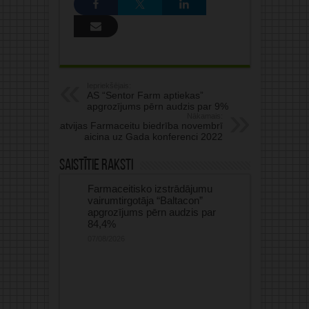
Iepriekšējais:
AS “Sentor Farm aptiekas”
apgrozījums pērn audzis par 9%
Nākamais:
Latvijas Farmaceitu biedrība novembrī
aicina uz Gada konferenci 2022
Saistītie raksti
Farmaceitisko izstrādājumu
vairumtirgotāja “Baltacon”
apgrozījums pērn audzis par
84,4%
07/08/2026