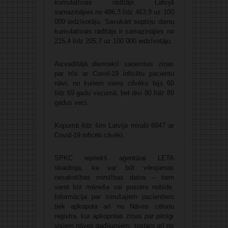
kumulatīvais rādītājs Latvijā
samazinājies no 486,3 līdz 463,9 uz 100
000 iedzīvotāju. Savukārt septiņu dienu
kumulatīvais rādītājs ir samazinājies no
215,4 līdz 205,7 uz 100 000 iedzīvotāju.
Aizvadītājā diennaktī saņemtas ziņas
par trīs ar Covid-19 inficētu pacientu
nāvi, no kuriem viens cilvēks bija 60
līdz 69 gadu vecumā, bet divi 80 līdz 89
gadus veci.
Kopumā līdz šim Latvijā miruši 6047 ar
Covid-19 inficēti cilvēki.
SPKC iepriekš aģentūrai LETA
skaidroja, ka var būt vērojamas
nesakritības mirstības datos – tiem
varot būt mēneša vai pusotra nobīde.
Informācija par mirušajiem pacientiem
tiek apkopota arī no Nāves cēloņu
reģistra, kur apkopotas ziņas par pilnīgi
visiem nāves gadījumiem, tostarp arī no