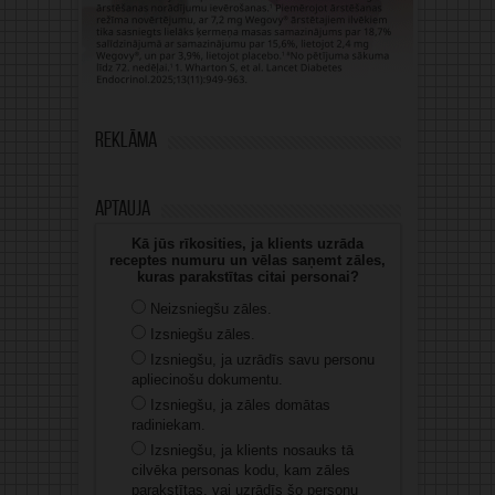
Reklāma
Aptauja
Kā jūs rīkosities, ja klients uzrāda
receptes numuru un vēlas saņemt zāles,
kuras parakstītas citai personai?
Neizsniegšu zāles.
Izsniegšu zāles.
Izsniegšu, ja uzrādīs savu personu
apliecinošu dokumentu.
Izsniegšu, ja zāles domātas
radiniekam.
Izsniegšu, ja klients nosauks tā
cilvēka personas kodu, kam zāles
parakstītas, vai uzrādīs šo personu