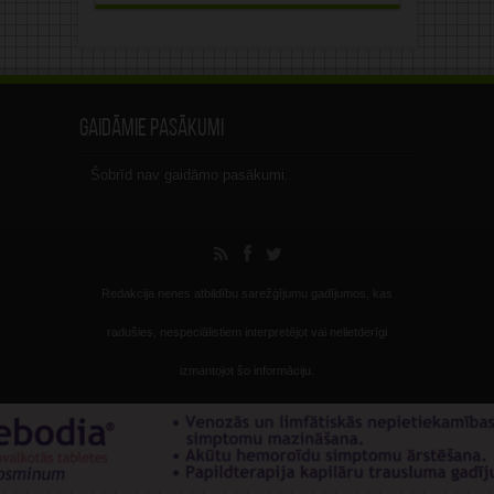
Gaidāmie pasākumi
Šobrīd nav gaidāmo pasākumi.
Redakcija nenes atbildību sarežģījumu gadījumos, kas
radušies, nespeciālistiem interpretējot vai nelietderīgi
izmantojot šo informāciju.