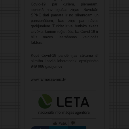
Covid-19, par kuriem, piemēram,
iepriekš nav bijušas ziņas. Savukārt
SPKC dati pamatā ir no slimnīcām un
pansionātiem, kas ziņo par nāves
gadījumiem. Turklāt ir vēl būtisks skaits
cilvēku, kuriem reģistrēts, ka Covid-19 ir
bijis nāves iestāšanās veicinošs
faktors.
Kopš Covid-19 pandēmijas sākuma šī
slimība Latvijā laboratoriski apstiprināta
949 986 gadījumos.
www.farmacija-mic.lv
Patīk