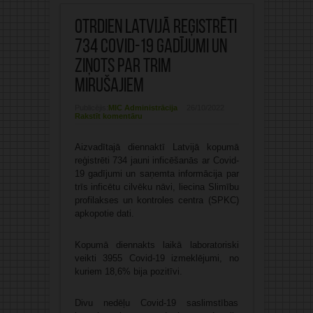
Otrdien Latvijā reģistrēti
734 Covid-19 gadījumi un
ziņots par trim
mirušajiem
Publicējis:
MIC Administrācija
26/10/2022
Rakstīt komentāru
Aizvadītajā diennaktī Latvijā kopumā
reģistrēti 734 jauni inficēšanās ar Covid-
19 gadījumi un saņemta informācija par
trīs inficētu cilvēku nāvi, liecina Slimību
profilakses un kontroles centra (SPKC)
apkopotie dati.
Kopumā diennakts laikā laboratoriski
veikti 3955 Covid-19 izmeklējumi, no
kuriem 18,6% bija pozitīvi.
Divu nedēļu Covid-19 saslimstības