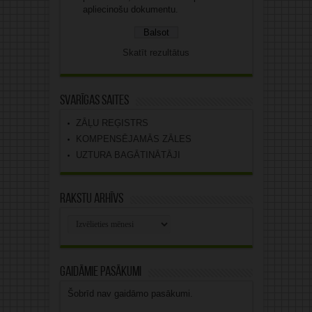
apliecinošu dokumentu.
Skatīt rezultātus
Svarīgas saites
ZĀĻU REĢISTRS
KOMPENSĒJAMĀS ZĀLES
UZTURA BAGĀTINĀTĀJI
Rakstu arhīvs
Rakstu
arhīvs
Gaidāmie pasākumi
Šobrīd nav gaidāmo pasākumi.