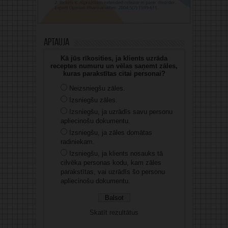
Aptauja
Kā jūs rīkosities, ja klients uzrāda
receptes numuru un vēlas saņemt zāles,
kuras parakstītas citai personai?
Neizsniegšu zāles.
Izsniegšu zāles.
Izsniegšu, ja uzrādīs savu personu
apliecinošu dokumentu.
Izsniegšu, ja zāles domātas
radiniekam.
Izsniegšu, ja klients nosauks tā
cilvēka personas kodu, kam zāles
parakstītas, vai uzrādīs šo personu
apliecinošu dokumentu.
Skatīt rezultātus