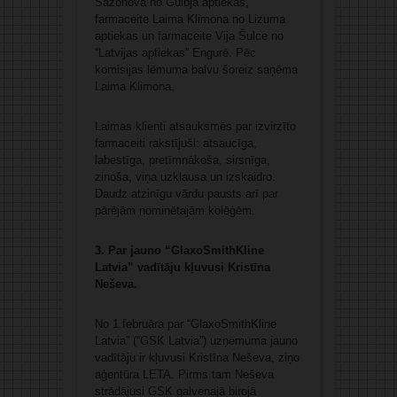
Sazonova no Gulbja aptiekas,
farmaceite Laima Klimona no Lizuma
aptiekas un farmaceite Vija Šulce no
“Latvijas aptiekas” Engurē. Pēc
komisijas lēmuma balvu šoreiz saņēma
Laima Klimona.
Laimas klienti atsauksmēs par izvirzīto
farmaceiti rakstījuši: atsaucīga,
labestīga, pretīmnākoša, sirsnīga,
zinoša, viņa uzklausa un izskaidro.
Daudz atzinīgu vārdu pausts arī par
pārējām nominētajām kolēģēm.
3. Par jauno “GlaxoSmithKline
Latvia” vadītāju kļuvusi Kristīna
Neševa.
No 1.februāra par “GlaxoSmithKline
Latvia” (“GSK Latvia”) uzņēmuma jauno
vadītāju ir kļuvusi Kristīna Neševa, ziņo
aģentūra LETA. Pirms tam Neševa
strādājusi GSK galvenajā birojā