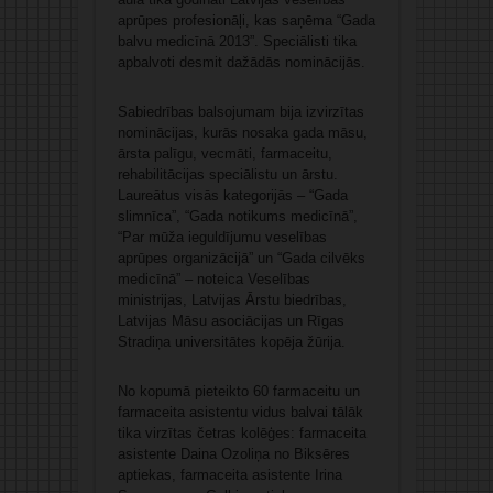
aprūpes profesionāļi, kas saņēma “Gada
balvu medicīnā 2013”. Speciālisti tika
apbalvoti desmit dažādās nominācijās.
Sabiedrības balsojumam bija izvirzītas
nominācijas, kurās nosaka gada māsu,
ārsta palīgu, vecmāti, farmaceitu,
rehabilitācijas speciālistu un ārstu.
Laureātus visās kategorijās – “Gada
slimnīca”, “Gada notikums medicīnā”,
“Par mūža ieguldījumu veselības
aprūpes organizācijā” un “Gada cilvēks
medicīnā” – noteica Veselības
ministrijas, Latvijas Ārstu biedrības,
Latvijas Māsu asociācijas un Rīgas
Stradiņa universitātes kopēja žūrija.
No kopumā pieteikto 60 farmaceitu un
farmaceita asistentu vidus balvai tālāk
tika virzītas četras kolēģes: farmaceita
asistente Daina Ozoliņa no Biksēres
aptiekas, farmaceita asistente Irina