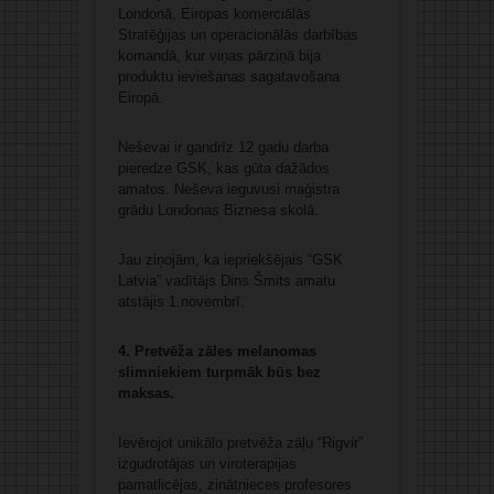
Londonā, Eiropas komerciālās
Stratēģijas un operacionālās darbības
komandā, kur viņas pārziņā bija
produktu ieviešanas sagatavošana
Eiropā.
Neševai ir gandrīz 12 gadu darba
pieredze GSK, kas gūta dažādos
amatos. Neševa ieguvusi maģistra
grādu Londonas Biznesa skolā.
Jau ziņojām, ka iepriekšējais “GSK
Latvia” vadītājs Dins Šmits amatu
atstājis 1.novembrī.
4. Pretvēža zāles melanomas
slimniekiem turpmāk būs bez
maksas.
Ievērojot unikālo pretvēža zāļu “Rigvir”
izgudrotājas un viroterapijas
pamatlicējas, zinātnieces profesores