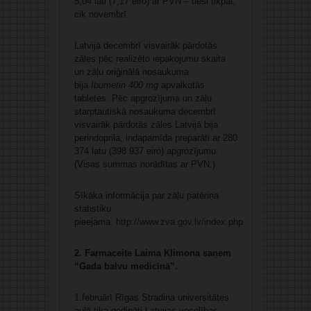
5,04 lati (7,17 eiro) ar PVN – tieši tikpat,
cik novembrī.
Latvijā decembrī visvairāk pārdotās
zāles pēc realizēto iepakojumu skaita
un zāļu oriģinālā nosaukuma
bija
Ibumetin 400 mg
apvalkotās
tabletes. Pēc apgrozījuma un zāļu
starptautiskā nosaukuma decembrī
visvairāk pārdotās zāles Latvijā bija
perindoprila, indapamīda preparāti ar 280
374 latu (398 937 eiro) apgrozījumu.
(Visas summas norādītas ar PVN.)
Sīkāka informācija par zāļu patēriņa
statistiku
pieejama:
http://www.zva.gov.lv/index.php
2. Farmaceite Laima Klimona saņem
“Gada balvu medicīnā”.
1.februārī Rīgas Stradiņa universitātes
aulā tika godināti Latvijas veselības