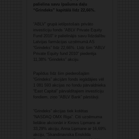
palielina savu īpašuma daļu
“Grindeks” kapitālā līdz 22,66%.
“ABLV” grupā ietilpstošais privāto
investīciju fonds “ABLV Private Equity
Fund 2010” ir palielinājis savu līdzdalību
Latvijas farmācijas uzņēmumā AS
“Grindeks” līdz 22,66%. Līdz šim “ABLV
Private Equity fund 2010” piederēja
11,38% “Grindeks” akciju.
Papildus līdz šim piederošajām
“Grindeks” akcijām fonds iegādājies vēl
1 081 593 akcijas no fondu pārvaldnieka
“East Capital” pārvaldītajiem investīciju
fondiem, ziņo “ABLV Bank” pārstāvji.
“Grindeks” akcijas tiek kotētas
“NASDAQ OMX Riga”. Citi uzņēmuma
lielākie akcionāri ir Kirovs Lipmans ar
33,29% akciju, Anna Lipmane ar 16,69%
akciju, “Skandinaviska Enskilda