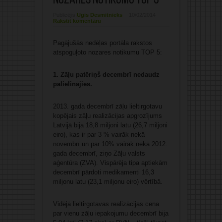
nozares notikumu TOP 5
Publicējis:
Ugis Desmitnieks
10/02/2014
Rakstīt komentāru
Pagājušās nedēļas portāla rakstos
atspoguļoto nozares notikumu TOP 5:
1. Zāļu patēriņš decembrī nedaudz
palielinājies.
2013. gada decembrī zāļu lieltirgotavu
kopējais zāļu realizācijas apgrozījums
Latvijā bija 18,8 miljoni latu (26,7 miljoni
eiro), kas ir par 3 % vairāk nekā
novembrī un par 10% vairāk nekā 2012.
gada decembrī, ziņo Zāļu valsts
aģentūra (ZVA). Vispārēja tipa aptiekām
decembrī pārdoti medikamenti 16,3
miljonu latu (23,1 miljonu eiro) vērtībā.
Vidējā lieltirgotavas realizācijas cena
par vienu zāļu iepakojumu decembrī bija