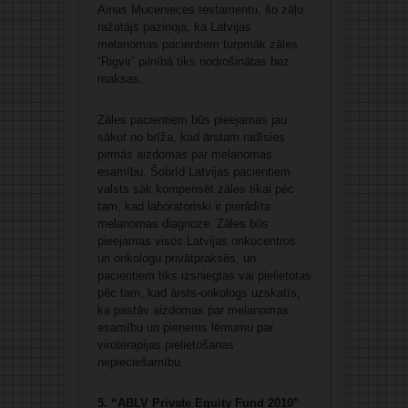
Ainas Mucenieces testamentu, šo zāļu
ražotājs paziņoja, ka Latvijas
melanomas pacientiem turpmāk zāles
“Rigvir” pilnībā tiks nodrošinātas bez
maksas.
Zāles pacientiem būs pieejamas jau
sākot no brīža, kad ārstam radīsies
pirmās aizdomas par melanomas
esamību. Šobrīd Latvijas pacientiem
valsts sāk kompensēt zāles tikai pēc
tam, kad laboratoriski ir pierādīta
melanomas diagnoze. Zāles būs
pieejamas visos Latvijas onkocentros
un onkologu privātpraksēs, un
pacientiem tiks izsniegtas vai pielietotas
pēc tam, kad ārsts-onkologs uzskatīs,
ka pastāv aizdomas par melanomas
esamību un pieņems lēmumu par
viroterapijas pielietošanas
nepieciešamību.
5. “ABLV Private Equity Fund 2010”