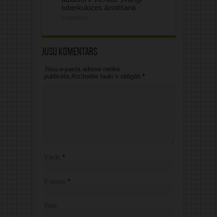
tuberkulozes ārstēšanā
07/08/2026
Jūsu komentārs
Jūsu e-pasta adrese netiks
publicēta.Atzīmētie lauki ir obligāti
*
Vārds
*
E-pasts
*
Web