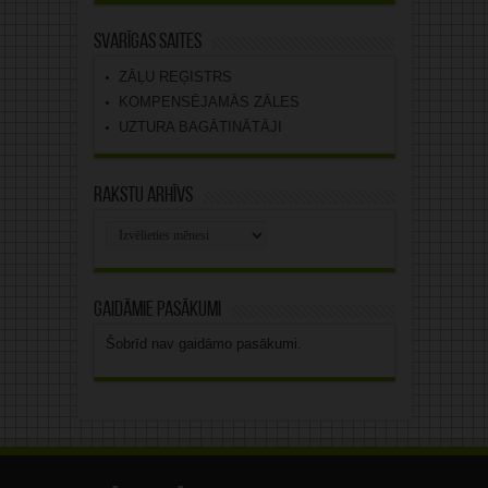
Svarīgas saites
ZĀĻU REĢISTRS
KOMPENSĒJAMĀS ZĀLES
UZTURA BAGĀTINĀTĀJI
Rakstu arhīvs
Rakstu
arhīvs
Gaidāmie pasākumi
Šobrīd nav gaidāmo pasākumi.