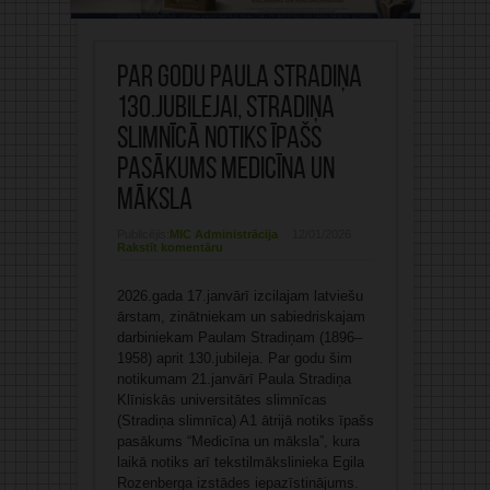
Par godu Paula Stradiņa
130.jubilejai, Stradiņa
slimnīcā notiks īpašs
pasākums Medicīna un
māksla
Publicējis:
MIC Administrācija
12/01/2026
Rakstīt komentāru
2026.gada 17.janvārī izcilajam latviešu
ārstam, zinātniekam un sabiedriskajam
darbiniekam Paulam Stradiņam (1896–
1958) aprit 130.jubileja. Par godu šim
notikumam 21.janvārī Paula Stradiņa
Klīniskās universitātes slimnīcas
(Stradiņa slimnīca) A1 ātrijā notiks īpašs
pasākums “Medicīna un māksla”, kura
laikā notiks arī tekstilmākslinieka Egila
Rozenberga izstādes iepazīstinājums.