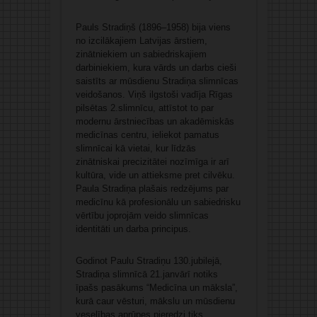
Pauls Stradiņš (1896–1958) bija viens
no izcilākajiem Latvijas ārstiem,
zinātniekiem un sabiedriskajiem
darbiniekiem, kura vārds un darbs cieši
saistīts ar mūsdienu Stradiņa slimnīcas
veidošanos. Viņš ilgstoši vadīja Rīgas
pilsētas 2.slimnīcu, attīstot to par
modernu ārstniecības un akadēmiskās
medicīnas centru, ieliekot pamatus
slimnīcai kā vietai, kur līdzās
zinātniskai precizitātei nozīmīga ir arī
kultūra, vide un attieksme pret cilvēku.
Paula Stradiņa plašais redzējums par
medicīnu kā profesionālu un sabiedrisku
vērtību joprojām veido slimnīcas
identitāti un darba principus.
Godinot Paulu Stradiņu 130.jubilejā,
Stradiņa slimnīcā 21.janvārī notiks
īpašs pasākums “Medicīna un māksla”,
kurā caur vēsturi, mākslu un mūsdienu
veselības aprūpes pieredzi tiks