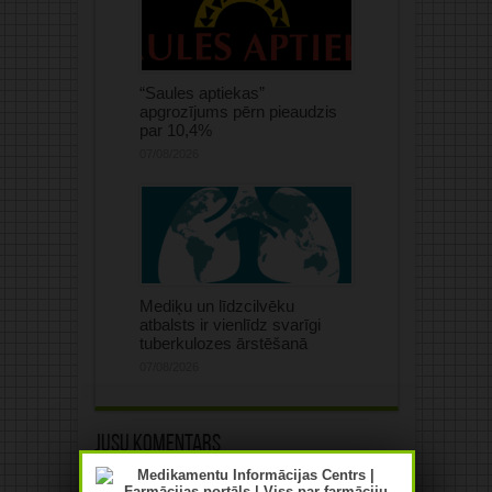
“Saules aptiekas”
apgrozījums pērn pieaudzis
par 10,4%
07/08/2026
Mediķu un līdzcilvēku
atbalsts ir vienlīdz svarīgi
tuberkulozes ārstēšanā
07/08/2026
Jūsu komentārs
Jūsu e-pasta adrese netiks