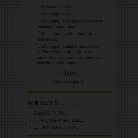
Neizsniegšu zāles.
Izsniegšu zāles.
Izsniegšu, ja uzrādīs savu personu
apliecinošu dokumentu.
Izsniegšu, ja zāles domātas
radiniekam.
Izsniegšu, ja klients nosauks tā
cilvēka personas kodu, kam zāles
parakstītas, vai uzrādīs šo personu
apliecinošu dokumentu.
Skatīt rezultātus
Svarīgas saites
ZĀĻU REĢISTRS
KOMPENSĒJAMĀS ZĀLES
UZTURA BAGĀTINĀTĀJI