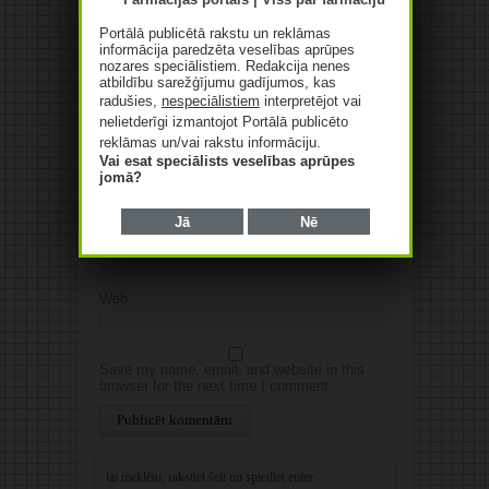
publicēta.Atzīmētie lauki ir obligāti
*
Portālā publicētā rakstu un reklāmas
informācija paredzēta veselības aprūpes
nozares speciālistiem. Redakcija nenes
atbildību sarežģījumu gadījumos, kas
radušies,
nespeciālistiem
interpretējot vai
nelietderīgi izmantojot Portālā publicēto
reklāmas un/vai rakstu informāciju.
Vai esat speciālists veselības aprūpes
jomā?
Vārds
*
Jā
Nē
E-pasts
*
Web
Save my name, email, and website in this
browser for the next time I comment.
Alternative: