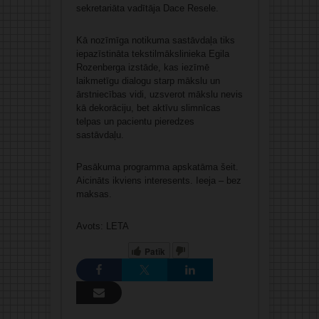
sekretariāta vadītāja Dace Resele.
Kā nozīmīga notikuma sastāvdaļa tiks
iepazīstināta tekstilmākslinieka Egila
Rozenberga izstāde, kas iezīmē
laikmetīgu dialogu starp mākslu un
ārstniecības vidi, uzsverot mākslu nevis
kā dekorāciju, bet aktīvu slimnīcas
telpas un pacientu pieredzes
sastāvdaļu.
Pasākuma programma apskatāma šeit.
Aicināts ikviens interesents. Ieeja – bez
maksas.
Avots: LETA
Patīk