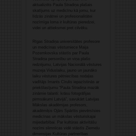
aktualizēts Paula Stradiņa plašais
skatījums uz medicīnu kā jomu, kur
līdzās zinātnei un profesionalitātei
nozīmīga loma ir kultūras pieredzei,
videi un attieksmei pret cilvēku.
Rīgas Stradiņa universitātes profesore
un medicīnas vēsturniece Maija
Pozemkovska stāstīs par Paula
Stradiņa personību un viņa plašo
redzējumu, Latvijas Nacionālā vēstures
muzeja Viduslaiku, jauno un jaunāko
laiku vēstures pētniecības nodaļas
vadītājs Imants Cīrulis iepazīstinās ar
priekšlasījumu “Paula Stradiņa mazāk
zināmie talanti: krāsu fotogrāfijas
pirmsākumi Latvijā”, savukārt Latvijas
Mākslas akadēmijas profesors,
akadēmiķis Ojārs Spārītis pievērsīsies
medicīnas un mākslas vēsturiskajai
mijiedarbībai. Par kultūras aktivitāšu
nozīmi slimnīcas vidē stāstīs Ziemeļu
dimensijas Kultūras partnerības