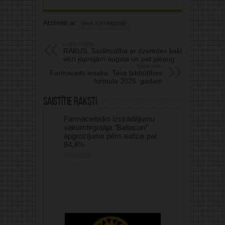
Atzīmēti ar:
PAULS STRADIŅŠ
Iepriekšējais:
RAKUS: Saslimstība ar dzemdes kakla
vēzi joprojām augsta un pat pieaug
Nākamais:
Farmaceits iesaka. Tava labbūtības
formula 2026. gadam
Saistītie raksti
Farmaceitisko izstrādājumu
vairumtirgotāja “Baltacon”
apgrozījums pērn audzis par
84,4%
07/08/2026