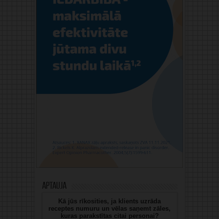
Aptauja
Kā jūs rīkosities, ja klients uzrāda
receptes numuru un vēlas saņemt zāles,
kuras parakstītas citai personai?