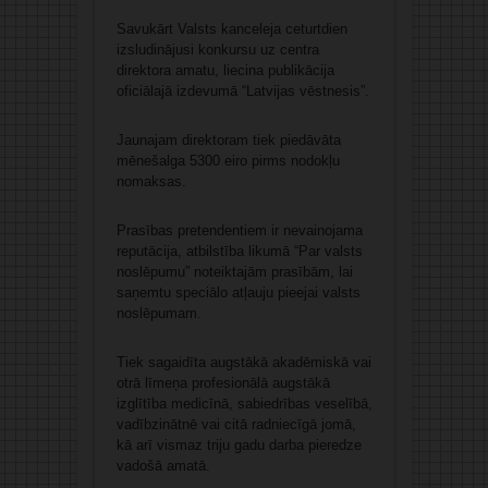
Savukārt Valsts kanceleja ceturtdien
izsludinājusi konkursu uz centra
direktora amatu, liecina publikācija
oficiālajā izdevumā “Latvijas vēstnesis”.
Jaunajam direktoram tiek piedāvāta
mēnešalga 5300 eiro pirms nodokļu
nomaksas.
Prasības pretendentiem ir nevainojama
reputācija, atbilstība likumā “Par valsts
noslēpumu” noteiktajām prasībām, lai
saņemtu speciālo atļauju pieejai valsts
noslēpumam.
Tiek sagaidīta augstākā akadēmiskā vai
otrā līmeņa profesionālā augstākā
izglītība medicīnā, sabiedrības veselībā,
vadībzinātnē vai citā radniecīgā jomā,
kā arī vismaz triju gadu darba pieredze
vadošā amatā.