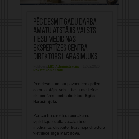
Pēc desmit gadu darba
amatu atstājis Valsts
tiesu medicīnas
ekspertīzes centra
direktors Harasimjuks
Publicējis:
MIC Administrācija
12/02/2026
Rakstīt komentāru
Pēc desmit amatā pavadītiem gadiem
darbu atstājis Valsts tiesu medicīnas
ekspertīzes centra direktors
Egils
Harasimjuks
.
Par centra direktora pienākumu
izpildītāju iecelta vecākā tiesu
medicīnas eksperte, līdzšinējā direktora
vietniece
Inga Martinova
.