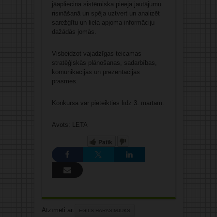
jāapliecina sistēmiska pieeja jautājumu
risināšanā un spēja uztvert un analizēt
sarežģītu un liela apjoma informāciju
dažādās jomās.
Visbeidzot vajadzīgas teicamas
stratēģiskās plānošanas, sadarbības,
komunikācijas un prezentācijas
prasmes.
Konkursā var pieteikties līdz 3. martam.
Avots: LETA
Patīk
Atzīmēti ar:
EGILS HARASIMJUKS