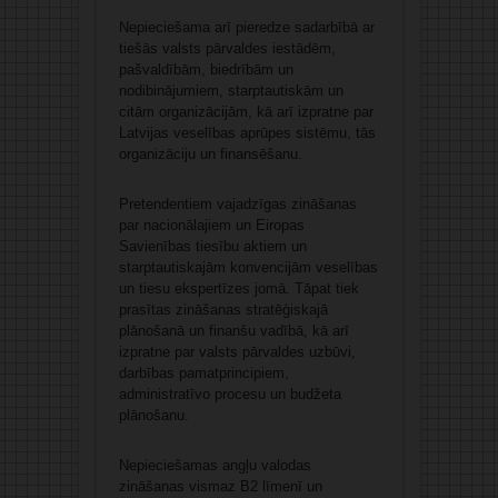
Nepieciešama arī pieredze sadarbībā ar
tiešās valsts pārvaldes iestādēm,
pašvaldībām, biedrībām un
nodibinājumiem, starptautiskām un
citām organizācijām, kā arī izpratne par
Latvijas veselības aprūpes sistēmu, tās
organizāciju un finansēšanu.
Pretendentiem vajadzīgas zināšanas
par nacionālajiem un Eiropas
Savienības tiesību aktiem un
starptautiskajām konvencijām veselības
un tiesu ekspertīzes jomā. Tāpat tiek
prasītas zināšanas stratēģiskajā
plānošanā un finanšu vadībā, kā arī
izpratne par valsts pārvaldes uzbūvi,
darbības pamatprincipiem,
administratīvo procesu un budžeta
plānošanu.
Nepieciešamas angļu valodas
zināšanas vismaz B2 līmenī un