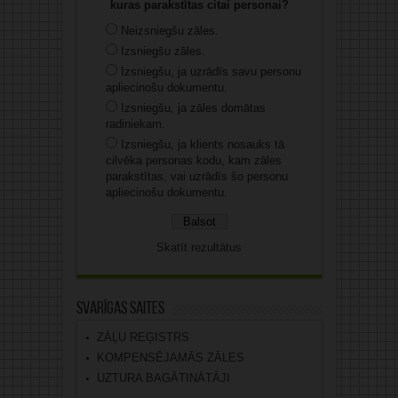
kuras parakstītas citai personai?
Neizsniegšu zāles.
Izsniegšu zāles.
Izsniegšu, ja uzrādīs savu personu
apliecinošu dokumentu.
Izsniegšu, ja zāles domātas
radiniekam.
Izsniegšu, ja klients nosauks tā
cilvēka personas kodu, kam zāles
parakstītas, vai uzrādīs šo personu
apliecinošu dokumentu.
Skatīt rezultātus
Svarīgas saites
ZĀĻU REĢISTRS
KOMPENSĒJAMĀS ZĀLES
UZTURA BAGĀTINĀTĀJI