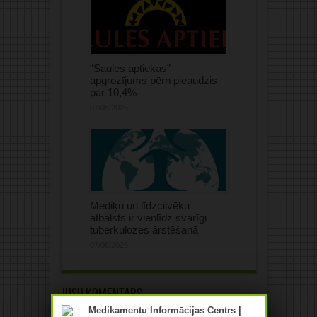
“Saules aptiekas”
apgrozījums pērn pieaudzis
par 10,4%
07/08/2026
Mediķu un līdzcilvēku
atbalsts ir vienlīdz svarīgi
tuberkulozes ārstēšanā
07/08/2026
Jūsu komentārs