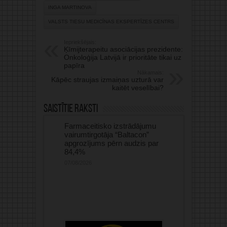
INGA MARTINOVA
VALSTS TIESU MEDICĪNAS EKSPERTĪZES CENTRS
Iepriekšējais:
Ķīmijterapeitu asociācijas prezidente:
Onkoloģija Latvijā ir prioritāte tikai uz
papīra
Nākamais:
Kāpēc straujas izmaiņas uzturā var
kaitēt veselībai?
Saistītie raksti
Farmaceitisko izstrādājumu
vairumtirgotāja “Baltacon”
apgrozījums pērn audzis par
84,4%
07/08/2026