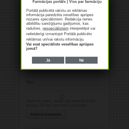
Jūsu e-pasta adrese netiks
publicēta.Atzīmētie lauki ir obligāti
*
Portālā publicētā rakstu un reklāmas
informācija paredzēta veselības aprūpes
nozares speciālistiem. Redakcija nenes
atbildību sarežģījumu gadījumos, kas
radušies,
nespeciālistiem
interpretējot vai
nelietderīgi izmantojot Portālā publicēto
reklāmas un/vai rakstu informāciju.
Vai esat speciālists veselības aprūpes
jomā?
Vārds
*
Jā
Nē
E-pasts
*
Web
Save my name, email, and website in this
browser for the next time I comment.
Alternative: