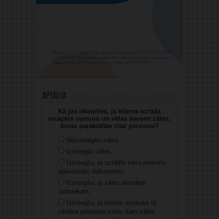
Aptauja
Kā jūs rīkosities, ja klients uzrāda
receptes numuru un vēlas saņemt zāles,
kuras parakstītas citai personai?
Neizsniegšu zāles.
Izsniegšu zāles.
Izsniegšu, ja uzrādīs savu personu
apliecinošu dokumentu.
Izsniegšu, ja zāles domātas
radiniekam.
Izsniegšu, ja klients nosauks tā
cilvēka personas kodu, kam zāles