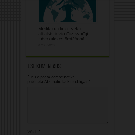
Mediķu un līdzcilvēku
atbalsts ir vienlīdz svarīgi
tuberkulozes ārstēšanā
07/08/2026
Jūsu komentārs
Jūsu e-pasta adrese netiks
publicēta.Atzīmētie lauki ir obligāti
*
Vārds
*