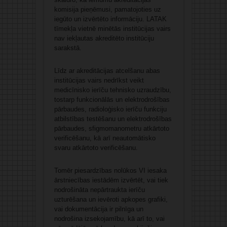
komisija pieņēmusi, pamatojoties uz
iegūto un izvērtēto informāciju. LATAK
tīmekļa vietnē minētās institūcijas vairs
nav iekļautas akreditēto institūciju
sarakstā.
Līdz ar akreditācijas atcelšanu abas
institūcijas vairs nedrīkst veikt
medicīnisko ierīču tehnisko uzraudzību,
tostarp funkcionālās un elektrodrošības
pārbaudes, radioloģisko ierīču funkciju
atbilstības testēšanu un elektrodrošības
pārbaudes, sfigmomanometru atkārtoto
verificēšanu, kā arī neautomātisko
svaru atkārtoto verificēšanu.
Tomēr piesardzības nolūkos VI iesaka
ārstniecības iestādēm izvērtēt, vai tiek
nodrošināta nepārtraukta ierīču
uzturēšana un ievēroti apkopes grafiki,
vai dokumentācija ir pilnīga un
nodrošina izsekojamību, kā arī to, vai