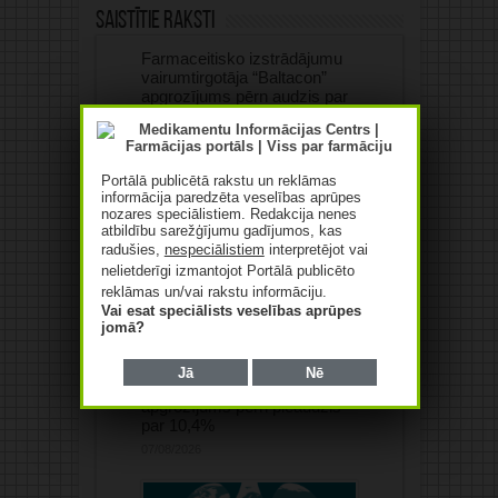
Saistītie raksti
Farmaceitisko izstrādājumu
vairumtirgotāja “Baltacon”
apgrozījums pērn audzis par
84,4%
07/08/2026
Portālā publicētā rakstu un reklāmas
informācija paredzēta veselības aprūpes
nozares speciālistiem. Redakcija nenes
atbildību sarežģījumu gadījumos, kas
radušies,
nespeciālistiem
interpretējot vai
nelietderīgi izmantojot Portālā publicēto
reklāmas un/vai rakstu informāciju.
Vai esat speciālists veselības aprūpes
jomā?
Jā
Nē
“Saules aptiekas”
apgrozījums pērn pieaudzis
par 10,4%
07/08/2026