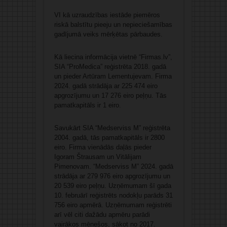
VI kā uzraudzības iestāde piemēros
riskā balstītu pieeju un nepieciešamības
gadījumā veiks mērķētas pārbaudes.
Kā liecina informācija vietnē “Firmas.lv”,
SIA “ProMedica” reģistrēta 2018. gadā
un pieder Artūram Lementujevam. Firma
2024. gadā strādāja ar 225 474 eiro
apgrozījumu un 17 276 eiro peļņu. Tās
pamatkapitāls ir 1 eiro.
Savukārt SIA “Medserviss M” reģistrēta
2004. gadā, tās pamatkapitāls ir 2800
eiro. Firma vienādās daļās pieder
Igoram Štrausam un Vitālijam
Pimenovam. “Medserviss M” 2024. gadā
strādāja ar 279 976 eiro apgrozījumu un
20 539 eiro peļņu. Uzņēmumam šī gada
10. februārī reģistrēts nodokļu parāds 31
756 eiro apmērā. Uzņēmumam reģistrēti
arī vēl citi dažādu apmēru parādi
vairākos mēnešos, sākot no 2017.