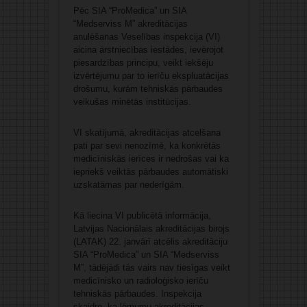
Pēc SIA “ProMedica” un SIA
“Medserviss M” akreditācijas
anulēšanas Veselības inspekcija (VI)
aicina ārstniecības iestādes, ievērojot
piesardzības principu, veikt iekšēju
izvērtējumu par to ierīču ekspluatācijas
drošumu, kurām tehniskās pārbaudes
veikušas minētās institūcijas.
VI skatījumā, akreditācijas atcelšana
pati par sevi nenozīmē, ka konkrētās
medicīniskās ierīces ir nedrošas vai ka
iepriekš veiktās pārbaudes automātiski
uzskatāmas par nederīgām.
Kā liecina VI publicētā informācija,
Latvijas Nacionālais akreditācijas birojs
(LATAK) 22. janvārī atcēlis akreditāciju
SIA “ProMedica” un SIA “Medserviss
M”, tādējādi tās vairs nav tiesīgas veikt
medicīnisko un radioloģisko ierīču
tehniskās pārbaudes. Inspekcija
skaidro, ka lēmumu akreditācijas