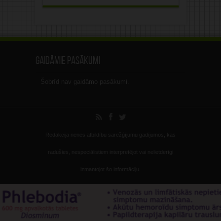
Gaidāmie pasākumi
Šobrīd nav gaidāmo pasākumi.
Redakcija nenes atbildību sarežģījumu gadījumos, kas
radušies, nespeciālistiem interpretējot vai nelietderīgi
izmantojot šo informāciju.