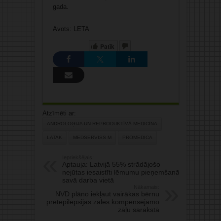
gada.
Avots: LETA
Patīk
Atzīmēti ar:
ANDROLOĢIJA UN REPRODUKTĪVĀ MEDICĪNA
LATAK
MEDSERVISS M
PROMEDICA
Iepriekšējais:
Aptauja: Latvijā 55% strādājošo
nejūtas iesaistīti lēmumu pieņemšanā
savā darba vietā
Nākamais:
NVD plāno iekļaut vairākas bērnu
pretepilepsijas zāles kompensējamo
zāļu sarakstā