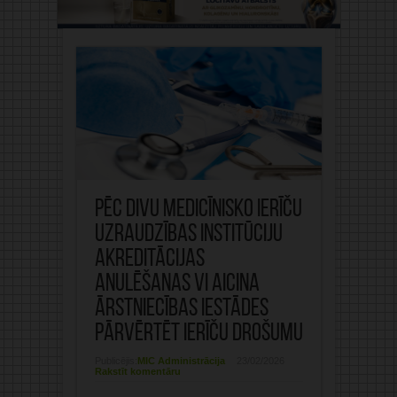
Pēc divu medicīnisko ierīču
uzraudzības institūciju
akreditācijas
anulēšanas VI aicina
ārstniecības iestādes
pārvērtēt ierīču drošumu
Publicējis:
MIC Administrācija
23/02/2026
Rakstīt komentāru