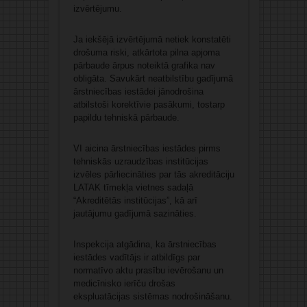
izvērtējumu.
Ja iekšējā izvērtējumā netiek konstatēti
drošuma riski, atkārtota pilna apjoma
pārbaude ārpus noteiktā grafika nav
obligāta. Savukārt neatbilstību gadījumā
ārstniecības iestādei jānodrošina
atbilstoši korektīvie pasākumi, tostarp
papildu tehniskā pārbaude.
VI aicina ārstniecības iestādes pirms
tehniskās uzraudzības institūcijas
izvēles pārliecināties par tās akreditāciju
LATAK tīmekļa vietnes sadaļā
“Akreditētās institūcijas”, kā arī
jautājumu gadījumā sazināties.
Inspekcija atgādina, ka ārstniecības
iestādes vadītājs ir atbildīgs par
normatīvo aktu prasību ievērošanu un
medicīnisko ierīču drošas
ekspluatācijas sistēmas nodrošināšanu.