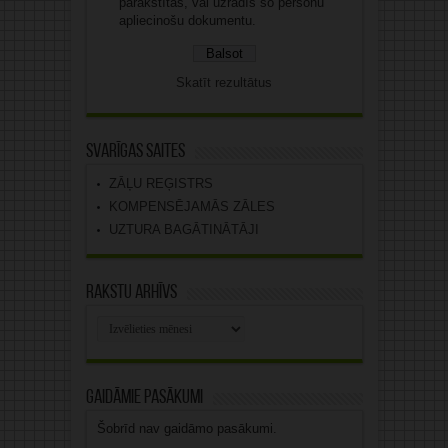
parakstītas, vai uzrādīs šo personu
apliecinošu dokumentu.
Skatīt rezultātus
Svarīgas saites
ZĀĻU REĢISTRS
KOMPENSĒJAMĀS ZĀLES
UZTURA BAGĀTINĀTĀJI
Rakstu arhīvs
Rakstu
arhīvs
Gaidāmie pasākumi
Šobrīd nav gaidāmo pasākumi.