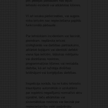
pēc pēdējās pārbaudes nav bijuši
tehniski incidenti vai atkārtotas kļūmes.
VI arī iesaka pārliecināties, vai augsta
riska ierīcēm nav nepieciešama papildu
funkcionālā pārbaude.
Par tehniskiem incidentiem var liecināt,
piemēram, neplānota ierīces
izslēgšanās vai darbības pārtraukums,
atkārtoti bojājumi vai identiski defekti
viena tipa ierīcēm, būtiskas mērījumu
vai dozēšanas novirzes,
programmatūras kļūmes vai nestabila
darbība, kā arī ražotāja drošības
brīdinājumi vai koriģējošas darbības.
Inspekcija norāda, ka ne katrs tehnisks
traucējums automātiski ir uzskatāms
par nopietnu negadījumu normatīvo aktu
izpratnē, taču atkārtotas vai
sistemātiskas novirzes var liecināt par
nepieciešamību veikt padziļinātu