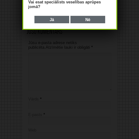
Vai esat speciālists veselības aprūpes
tuberkulozes ārstēšanā
jomā?
07/08/2026
Jā
Nē
Jūsu komentārs
Jūsu e-pasta adrese netiks
publicēta.Atzīmētie lauki ir obligāti
*
Vārds
*
E-pasts
*
Web