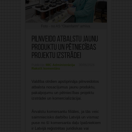
Foto - no AS "Olainfarm" arhīva.
Pilnveido atbalstu jaunu
produktu un pētniecības
projektu izstrādei
Publicējis:
MIC Administrācija
30/06/2026
Rakstīt komentāru
Valdība otrdien apstiprināja pilnveidotos
atbalsta nosacījumus jaunu produktu,
pakalpojumu un pētniecības projektu
izstrādei un komercializācijai.
Ārvalstu komersantu filiāles, ja tās veic
saimniecisko darbību Latvijā un vismaz
puse no šī komersanta daļu īpašniekiem
ir Latvijā reģistrētas juridiskas vai