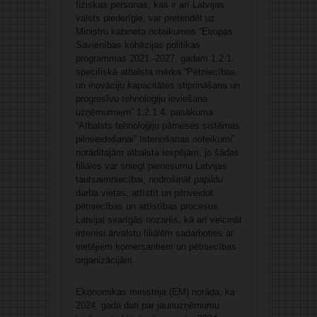
fiziskas personas, kas ir arī Latvijas
valsts piederīgie, var pretendēt uz
Ministru kabineta noteikumos “Eiropas
Savienības kohēzijas politikas
programmas 2021.-2027. gadam 1.2.1.
specifiskā atbalsta mērķa “Pētniecības
un inovāciju kapacitātes stiprināšana un
progresīvu tehnoloģiju ieviešana
uzņēmumiem” 1.2.1.4. pasākuma
“Atbalsts tehnoloģiju pārneses sistēmas
pilnveidošanai” īstenošanas noteikumi”
norādītajām atbalsta iespējām, jo šādas
filiāles var sniegt pienesumu Latvijas
tautsaimniecībai, nodrošināt papildu
darba vietas, attīstīt un pilnveidot
pētniecības un attīstības procesus
Latvijai svarīgās nozarēs, kā arī veicināt
interesi ārvalstu filiālēm sadarboties ar
vietējiem komersantiem un pētniecības
organizācijām.
Ekonomikas ministrija (EM) norāda, ka
2024. gada dati par jaunuzņēmumu