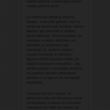
nodokli atbilstoši normatīvajiem aktiem
nodokļu politikas jomā.
Lai nodrošinātu plašākas atbalsta
iespējas, ir precizēti gadījumi, kad var
vienlaicīgi saņemt gan inovāciju vaučeru
atbalstu, gan pretendēt uz atbalstu
komercializācijai. Grozījumi paredz, ka
vienlaikus uz abiem atbalstiem var
pretendēt, ja komersants spēj
nodrošināt, ka, piešķirot atbalstu,
Latvijas Investīciju un attīstības
aģentūra (LIAA) var pārliecināties par
dubultā finansējuma neesamību – abu
atbalstu projekti ir savstarpēji nesaistīti
vai projektos plānotās atbalstāmās
darbības ir secīgas un tās savstarpēji
nepārklājas.
Vienlaikus grozījumi paredz, ka
pētniecisko telpu jeb laboratoriju nomas
izmantošanas izmaksas un komunālie
maksājumi līdz 5000 eiro mēnesī var