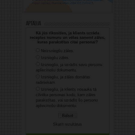
Aptauja
Kā jūs rīkosities, ja klients uzrāda
receptes numuru un vēlas saņemt zāles,
kuras parakstītas citai personai?
Neizsniegšu zāles.
Izsniegšu zāles.
Izsniegšu, ja uzrādīs savu personu
apliecinošu dokumentu.
Izsniegšu, ja zāles domātas
radiniekam.
Izsniegšu, ja klients nosauks tā
cilvēka personas kodu, kam zāles
parakstītas, vai uzrādīs šo personu
apliecinošu dokumentu.
Skatīt rezultātus