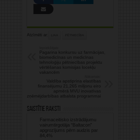
Atzīmēti ar:
LIAA
PĒTNIECĪBA
Iepriekšējais:
Pagarina konkursu uz farmācijas,
biomedicīnas un medicīnas
tehnoloģiju pētniecības projektu
vērtēšanas komisijas locekļu
vakancēm
Nākamais:
Valdība apstiprina elastības
finansējumu 21,265 miljonu eiro
apmērā MVU inovatīvas
uzņēmējdarbības atbalsta programmai
Saistītie raksti
Farmaceitisko izstrādājumu
vairumtirgotāja “Baltacon”
apgrozījums pērn audzis par
84,4%