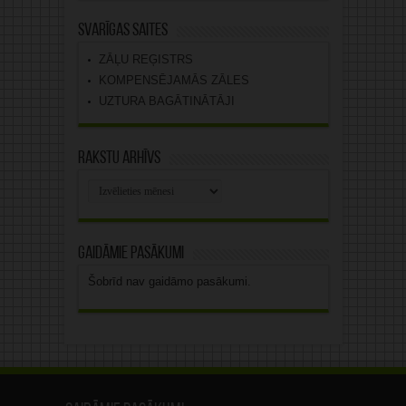
Svarīgas saites
ZĀĻU REĢISTRS
KOMPENSĒJAMĀS ZĀLES
UZTURA BAGĀTINĀTĀJI
Rakstu arhīvs
Rakstu
arhīvs
Gaidāmie pasākumi
Šobrīd nav gaidāmo pasākumi.