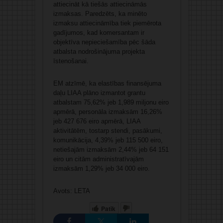
attiecināt kā tiešās attiecināmās
izmaksas. Paredzēts, ka minēto
izmaksu attiecināmība tiek piemērota
gadījumos, kad komersantam ir
objektīva nepieciešamība pēc šāda
atbalsta nodrošinājuma projekta
īstenošanai.
EM atzīmē, ka elastības finansējuma
daļu LIAA plāno izmantot grantu
atbalstam 75,62% jeb 1,989 miljonu eiro
apmērā, personāla izmaksām 16,26%
jeb 427 676 eiro apmērā, LIAA
aktivitātēm, tostarp stendi, pasākumi,
komunikācija, 4,39% jeb 115 500 eiro,
netiešajām izmaksām 2,44% jeb 64 151
eiro un citām administratīvajām
izmaksām 1,29% jeb 34 000 eiro.
Avots: LETA
Patīk