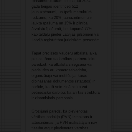
īpašumstruktūrām liecina, ka 2024.
gada beigās identificēti 512
jaunuzņēmumi, un īpašumstruktūrā
redzams, ka 20% jaunuzņēmumu ir
jauktā īpašumā un 15% ir pilnībā
ārvalstu īpašumā, bet kopumā 77%
kapitāldaļu pieder Latvijas pilsoņiem vai
Latvijā reģistrētām juridiskām personām.
Tāpat precizēts vaučeru atbalsta laikā
piesaistāmo sadarbības partneru loks,
paredzot, ka atbalsta sniegšanā var
piedalīties arī komercsabiedrība,
organizācija vai institūcija, kuras
dibināšanas dokumentos (statūtos) ir
norāde, ka tā veic zinātnisko vai
pētniecisko darbību, kā arī tās struktūrā
ir zinātniskais personāls.
Grozījumi paredz, ka pievienotās
vērtības nodokļa (PVN) izmaksas ir
attiecināmas, ja PVN maksātājam nav
tiesību atgūt pievienotās vērtības