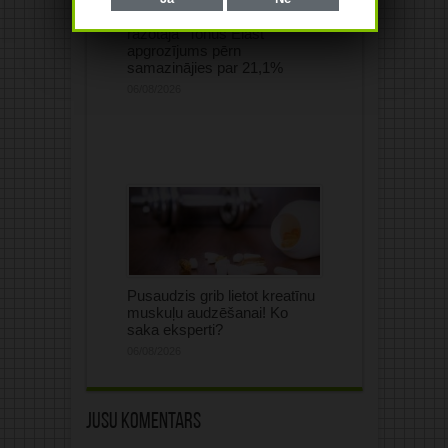
kompresijas izstrādājumu
ražotāja “Tonus Elast”
apgrozījums pērn
samazinājies par 21,1%
06/08/2026
Pusaudzis grib lietot kreatīnu
muskuļu audzēšanai! Ko
saka eksperti?
06/08/2026
Jūsu komentārs