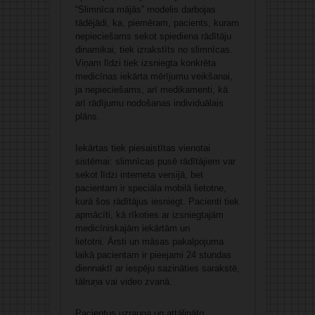
“Slimnīca mājās” modelis darbojas
tādējādi, ka, piemēram, pacients, kuram
nepieciešams sekot spiediena rādītāju
dinamikai, tiek izrakstīts no slimnīcas.
Viņam līdzi tiek izsniegta konkrēta
medicīnas iekārta mērījumu veikšanai,
ja nepieciešams, arī medikamenti, kā
arī rādījumu nodošanas individuālais
plāns.
Iekārtas tiek piesaistītas vienotai
sistēmai: slimnīcas pusē rādītājiem var
sekot līdzi interneta versijā, bet
pacientam ir speciāla mobilā lietotne,
kurā šos rādītājus iesniegt. Pacienti tiek
apmācīti, kā rīkoties ar izsniegtajām
medicīniskajām iekārtām un
lietotni. Ārsti un māsas pakalpojuma
laikā pacientam ir pieejami 24 stundas
diennaktī ar iespēju sazināties sarakstē,
tālruņa vai video zvanā.
Pacientus uzrauga un attālināto