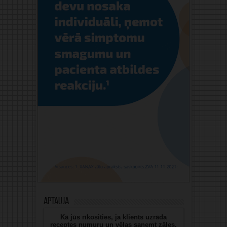
Aptauja
Kā jūs rīkosities, ja klients uzrāda
receptes numuru un vēlas saņemt zāles,