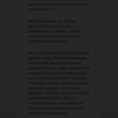
izzinošu un konsultējošu mobilo īsziņu,
norādīja slimnīcā.
Slimnīcā skaidroja, ka, vērtējot
pilotprojekta laikā saņemtos
pakalpojumus un pieredzi, pacienti
snieguši pozitīvas atsauksmes par
visiem projekta aspektiem.
Kā uzsver pilotprojekta “Slimnīca mājās”
nodaļas vadītāja
Svetlana Gomberga
,
atgriezeniskā saikne ar pacientiem
projekta “Slimnīca mājās” attīstībai ir ļoti
svarīga, jo tā parāda, ka šāds aprūpes
veids cilvēkiem patiešām ir vajadzīgs
un darbojas efektīvi. Gomberga norāda,
ka pacientu augstais novērtējums
apliecina – ārstēšana mājas vidē var tikt
nodrošināta kvalitatīvi, droši un
cilvēkam saprotami, taču vienlaikus
slimnīca apzinās atbildību pastāvīgi
pilnveidot šo pakalpojumu.