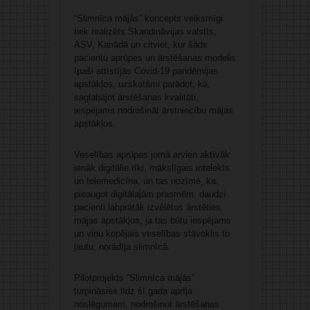
“Slimnīca mājās” koncepts veiksmīgi
tiek realizēts Skandināvijas valstīs,
ASV, Kanādā un citviet, kur šāds
pacientu aprūpes un ārstēšanas modelis
īpaši attīstījās Covid-19 pandēmijas
apstākļos, uzskatāmi parādot, kā,
saglabājot ārstēšanas kvalitāti,
iespējams nodrošināt ārstniecību mājas
apstākļos.
Veselības aprūpes jomā arvien aktīvāk
ienāk digitālie rīki, mākslīgais intelekts
un telemedicīna, un tas nozīmē, ka,
pieaugot digitālajām prasmēm, daudzi
pacienti labprātāk izvēlētos ārstēties
mājas apstākļos, ja tas būtu iespējams
un viņu kopējais veselības stāvoklis to
ļautu, norādīja slimnīcā.
Pilotprojekts “Slimnīca mājās”
turpināsies līdz šī gada aprīļa
noslēgumam, nodrošinot ārstēšanas