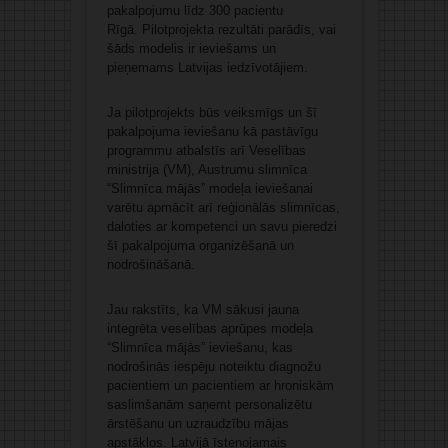
pakalpojumu līdz 300 pacientu
Rīgā. Pilotprojekta rezultāti parādīs, vai
šāds modelis ir ieviešams un
pieņemams Latvijas iedzīvotājiem.
Ja pilotprojekts būs veiksmīgs un šī
pakalpojuma ieviešanu kā pastāvīgu
programmu atbalstīs arī Veselības
ministrija (VM), Austrumu slimnīca
“Slimnīca mājās” modeļa ieviešanai
varētu apmācīt arī reģionālās slimnīcas,
daloties ar kompetenci un savu pieredzi
šī pakalpojuma organizēšanā un
nodrošināšanā.
Jau rakstīts, ka VM sākusi jauna
integrēta veselības aprūpes modeļa
“Slimnīca mājās” ieviešanu, kas
nodrošinās iespēju noteiktu diagnožu
pacientiem un pacientiem ar hroniskām
saslimšanām saņemt personalizētu
ārstēšanu un uzraudzību mājas
apstākļos. Latvijā īstenojamais