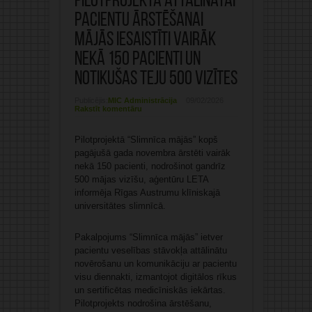
Pilotprojektā attālinātai
pacientu ārstēšanai
mājās iesaistīti vairāk
nekā 150 pacienti un
notikušas teju 500 vizītes
Publicējis:
MIC Administrācija
09/02/2026
Rakstīt komentāru
Pilotprojektā “Slimnīca mājās” kopš
pagājušā gada novembra ārstēti vairāk
nekā 150 pacienti, nodrošinot gandrīz
500 mājas vizīšu, aģentūru LETA
informēja Rīgas Austrumu klīniskajā
universitātes slimnīcā.
Pakalpojums “Slimnīca mājās” ietver
pacientu veselības stāvokļa attālinātu
novērošanu un komunikāciju ar pacientu
visu diennakti, izmantojot digitālos rīkus
un sertificētas medicīniskās iekārtas.
Pilotprojekts nodrošina ārstēšanu,