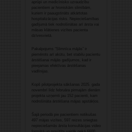
aprūpi un medicīnisko uzraudzību
pacientiem ar hroniskām slimībām,
kuriem ir paaugstināts atkārtotas
hospitalizācijas risks. Nepieciešamības
gadījumā tiek nodrošinātas arī ārsta vai
māsas klātienes vizītes pacienta
dzīvesvietā.
Pakalpojums “Slimnīca mājās” ir
piemērots arī akūtu, bet stabilu pacientu
ārstēšanai mājās gadījumos, kad ir
pieejamas efektīvas ārstēšanas
vadlīnijas.
Kopš pilotprojekta sākšanas 2025. gada
novembrī līdz februāra pirmajām dienām
projekta uzņemti jau 152 pacienti, kam
nodrošināta ārstēšana mājas apstākļos.
Šajā periodā pie pacientiem notikušas
497 mājas vizītes, 597 reizes sniegtas
nepieciešamās ārsta konsultācijas video
formātā un nosūtīts vairāk nekā 6600