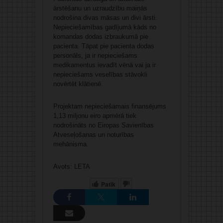
ārstēšanu un uzraudzību maiņās
nodrošina divas māsas un divi ārsti.
Nepieciešamības gadījumā kāds no
komandas dodas izbraukumā pie
pacienta. Tāpat pie pacienta dodas
personāls, ja ir nepieciešams
medikamentus ievadīt vēnā vai ja ir
nepieciešams veselības stāvokli
novērtēt klātienē.
Projektam nepieciešamais finansējums
1,13 miljonu eiro apmērā tiek
nodrošināts no Eiropas Savienības
Atveseļošanas un noturības
mehānisma.
Avots: LETA
Patīk