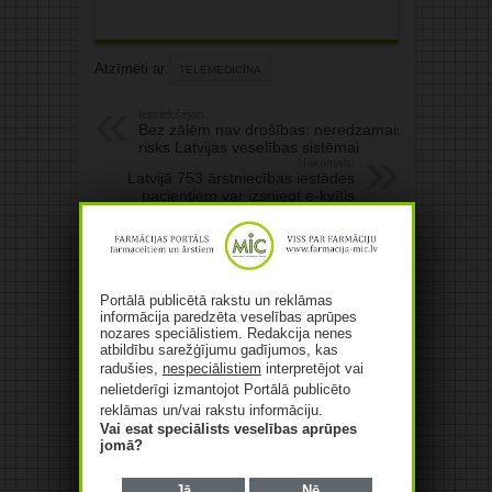
Atzīmēti ar:
TELEMEDICĪNA
Iepriekšējais:
Bez zālēm nav drošības: neredzamais
risks Latvijas veselības sistēmai
Nākamais:
Latvijā 753 ārstniecības iestādes
pacientiem var izsniegt e-kvītis
Saistītie raksti
Portālā publicētā rakstu un reklāmas
informācija paredzēta veselības aprūpes
nozares speciālistiem. Redakcija nenes
atbildību sarežģījumu gadījumos, kas
radušies,
nespeciālistiem
interpretējot vai
nelietderīgi izmantojot Portālā publicēto
2026. gada 25. septembrī
LFB aicina uz menedžmenta
reklāmas un/vai rakstu informāciju.
kompetenču konferenci Rīgā!
Vai esat speciālists veselības aprūpes
jomā?
06/08/2026
Jā
Nē
Medicīnisko elastīgo un