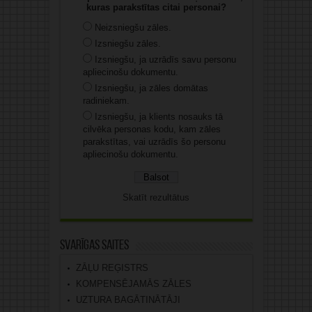
kuras parakstītas citai personai?
Neizsniegšu zāles.
Izsniegšu zāles.
Izsniegšu, ja uzrādīs savu personu
apliecinošu dokumentu.
Izsniegšu, ja zāles domātas
radiniekam.
Izsniegšu, ja klients nosauks tā
cilvēka personas kodu, kam zāles
parakstītas, vai uzrādīs šo personu
apliecinošu dokumentu.
Skatīt rezultātus
Svarīgas saites
ZĀĻU REĢISTRS
KOMPENSĒJAMĀS ZĀLES
UZTURA BAGĀTINĀTĀJI