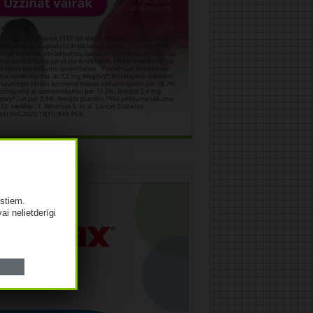
āma
istiem.
vai nelietderīgi