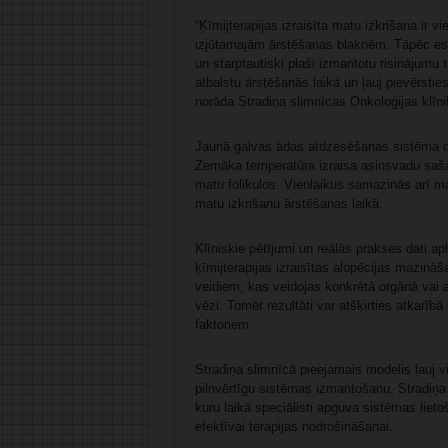
“Ķīmijterapijas izraisīta matu izkrišana ir 
izjūtamajām ārstēšanas blaknēm. Tāpēc esa
un starptautiski plaši izmantotu risinājumu
atbalstu ārstēšanās laikā un ļauj pievērsties
norāda Stradiņa slimnīcas Onkoloģijas klīnik
Jaunā galvas ādas atdzesēšanas sistēma darb
Zemāka temperatūra izraisa asinsvadu saš
matu folikulos. Vienlaikus samazinās arī mat
matu izkrišanu ārstēšanas laikā.
Klīniskie pētījumi un reālās prakses dati a
ķīmijterapijas izraisītas alopēcijas mazinā
veidiem, kas veidojas konkrētā orgānā vai 
vēzi. Tomēr rezultāti var atšķirties atkarīb
faktoriem.
Stradiņa slimnīcā pieejamais modelis ļauj v
pilnvērtīgu sistēmas izmantošanu, Stradiņa
kuru laikā speciālisti apguva sistēmas liet
efektīvai terapijas nodrošināšanai.