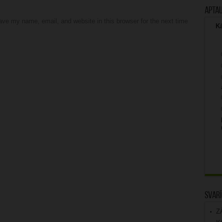
Apta
ve my name, email, and website in this browser for the next time
Kā
Svarī
Z