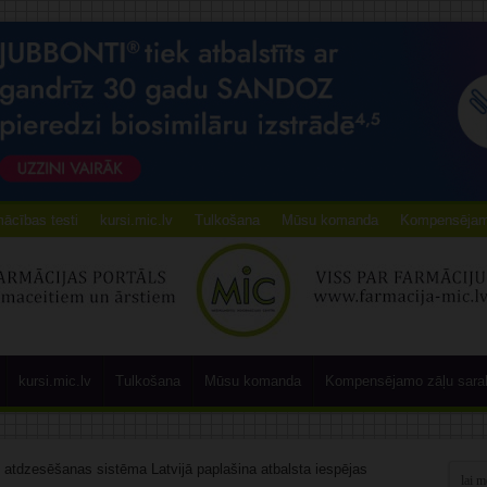
ācības testi
kursi.mic.lv
Tulkošana
Mūsu komanda
Kompensējamo
kursi.mic.lv
Tulkošana
Mūsu komanda
Kompensējamo zāļu sara
atdzesēšanas sistēma Latvijā paplašina atbalsta iespējas