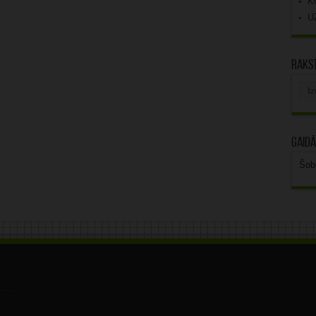
K
U
Rakst
Rak
arhī
Gaidā
Šob