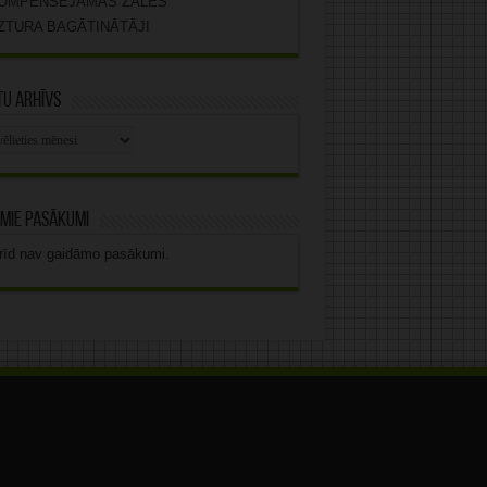
OMPENSĒJAMĀS ZĀLES
ZTURA BAGĀTINĀTĀJI
u arhīvs
stu
vs
mie pasākumi
rīd nav gaidāmo pasākumi.