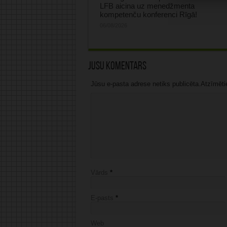
LFB aicina uz menedžmenta
kompetenču konferenci Rīgā!
06/08/2026
Jūsu komentārs
Jūsu e-pasta adrese netiks publicēta.Atzīmētie 
Vārds
*
E-pasts
*
Web