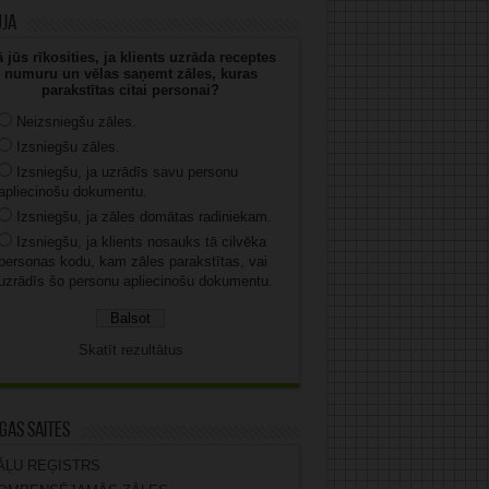
uja
 jūs rīkosities, ja klients uzrāda receptes
numuru un vēlas saņemt zāles, kuras
parakstītas citai personai?
Neizsniegšu zāles.
Izsniegšu zāles.
Izsniegšu, ja uzrādīs savu personu
apliecinošu dokumentu.
Izsniegšu, ja zāles domātas radiniekam.
Izsniegšu, ja klients nosauks tā cilvēka
personas kodu, kam zāles parakstītas, vai
uzrādīs šo personu apliecinošu dokumentu.
Skatīt rezultātus
gas saites
ĀĻU REĢISTRS