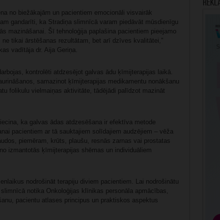
Rekl
viena no biežākajām un pacientiem emocionāli visvairāk
m gandarīti, ka Stradiņa slimnīcā varam piedāvāt mūsdienīgu
 tās mazināšanai. Šī tehnoloģija paplašina pacientiem pieejamo
 ne tikai ārstēšanas rezultātam, bet arī dzīves kvalitātei,”
as vadītāja dr. Aija Geriņa.
ojas, kontrolēti atdzesējot galvas ādu ķīmijterapijas laikā.
aurināšanos, samazinot ķīmijterapijas medikamentu nonākšanu
u folikulu vielmaiņas aktivitāte, tādējādi palīdzot mazināt
pliecina, ka galvas ādas atdzesēšana ir efektīva metode
šanai pacientiem ar tā sauktajiem solīdajiem audzējiem – vēža
audos, piemēram, krūts, plaušu, resnās zarnas vai prostatas
ā no izmantotās ķīmijterapijas shēmas un individuāliem
ienlaikus nodrošināt terapiju diviem pacientiem. Lai nodrošinātu
 slimnīcā notika Onkoloģijas klīnikas personāla apmācības,
ošanu, pacientu atlases principus un praktiskos aspektus