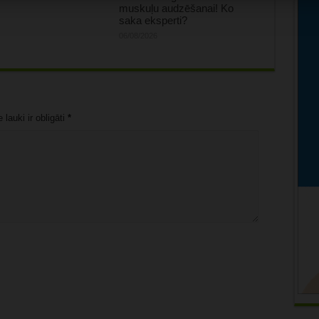
muskuļu audzēšanai! Ko
saka eksperti?
06/08/2026
lauki ir obligāti
*