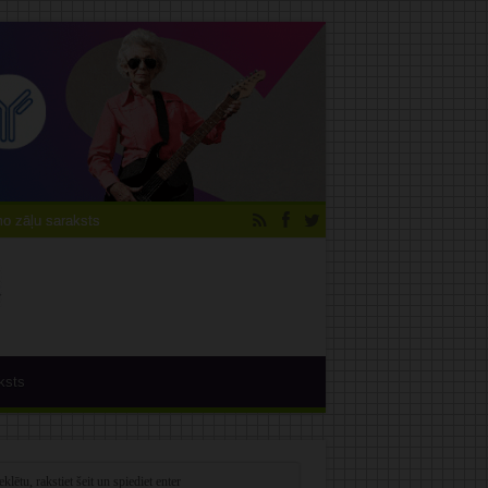
 zāļu saraksts
ksts