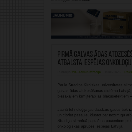
Pirmā galvas ādas atdzesēš
atbalsta iespējas onkoloģij
Publicējis:
MIC Administrācija
10/06/2026
Raks
Paula Stradiņa Klīniskās universitātes slim
galvas ādas atdzesēšanas sistēma Latvijā, 
biežākajiem ķīmijterapijas blakusefektiem –
Jaunā tehnoloģija jau daudzus gadus tiek i
un citviet pasaulē, kļūstot par nozīmīgu atb
Stradiņa slimnīcā paplašina pacientiem piee
onkoloģiskās aprūpes iespējas Latvijā.