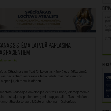
Diena
Latv
poz
spe
inf
LFB
anas sistēma Latvijā paplašina
as pacientiem
tīt komentāru
Rekl
nīcas (Stradiņa slimnīca) Onkoloģijas klīnikā uzstādīta pirmā
kas pacientiem ārstēšanās laikā palīdz mazināt vienu no
 alopēciju jeb matu izkrišanu.
zmantota vadošajos onkoloģijas centros Eiropā, Ziemeļamerikā
alsta risinājumu pacientiem ķīmijterapijas laikā. Tās ieviešana
jamo atbalsta terapiju klāstu un stiprina mūsdienīgas