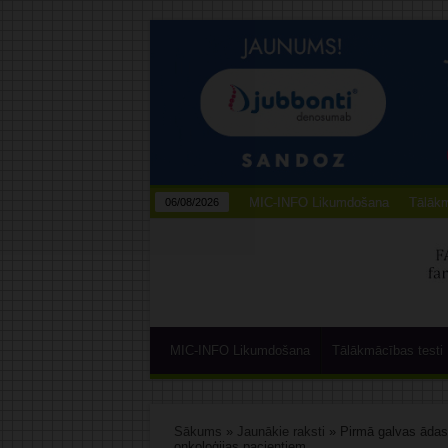
MIC-INFO Likumdošana
Tālākm
06/08/2026
MIC-INFO Likumdošana
Tālākmācības testi
Sākums
»
Jaunākie raksti
»
Pirmā galvas ādas 
onkoloģijas pacientiem