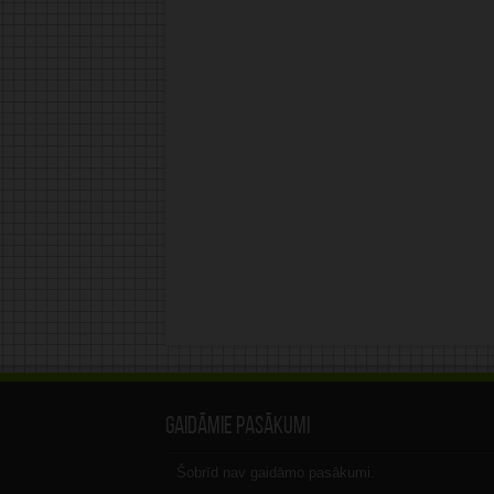
Gaidāmie pasākumi
Šobrīd nav gaidāmo pasākumi.