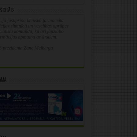
s citāts
ijā jāstiprina klīniskā farmaceita
īcijas slimnīcā un veselības aprūpes
ciālistu komandā, kā arī jāuzlabo
ormācijas apmaiņa ar ārstiem.
 prezidente Zane Melberga
āma