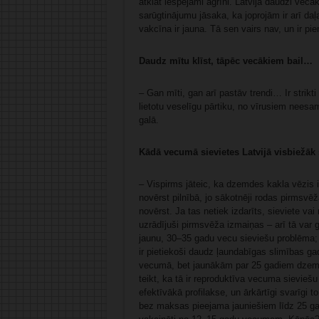
atklāt iespējami agrīni. Latvijā daudzi vec
sarūgtinājumu jāsaka, ka joprojām ir arī daļ
vakcīna ir jauna. Tā sen vairs nav, un ir pie
Daudz mītu klīst, tāpēc vecākiem bail…
– Gan mīti, gan arī pastāv trendi… Ir strikti 
lietotu veselīgu pārtiku, no vīrusiem neesa
galā.
Kādā vecumā sievietes Latvijā visbiežāk
– Vispirms jāteic, ka dzemdes kakla vēzis 
novērst pilnībā, jo sākotnēji rodas pirmsvē
novērst. Ja tas netiek izdarīts, sieviete vai
uzrādījuši pirmsvēža izmaiņas – arī tā var ga
jaunu, 30–35 gadu vecu sieviešu problēma;
ir pietiekoši daudz ļaundabīgas slimības 
vecumā, bet jaunākām par 25 gadiem dzemde
teikt, ka tā ir reproduktīva vecuma sieviešu 
efektīvākā profilakse, un ārkārtīgi svarīg
bez maksas pieejama jauniešiem līdz 25 ga