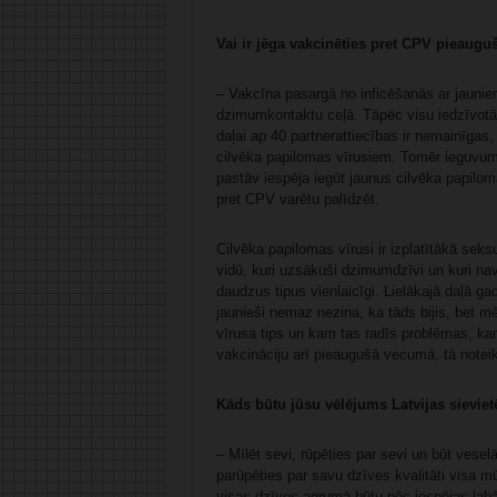
Vai ir jēga vakcinēties pret CPV pieaugu
– Vakcīna pasargā no inficēšanās ar jaunie
dzimumkontaktu ceļā. Tāpēc visu iedzīvotāj
daļai ap 40 partnerattiecības ir nemainīgas, 
cilvēka papilomas vīrusiem. Tomēr ieguvums 
pastāv iespēja iegūt jaunus cilvēka papilom
pret CPV varētu palīdzēt.
Cilvēka papilomas vīrusi ir izplatītākā sek
vidū, kuri uzsākuši dzimumdzīvi un kuri nav
daudzus tipus vienlaicīgi. Lielākajā daļā g
jaunieši nemaz nezina, ka tāds bijis, bet 
vīrusa tips un kam tas radīs problēmas, kam 
vakcināciju arī pieaugušā vecumā, tā noteik
Kāds būtu jūsu vēlējums Latvijas sievi
– Mīlēt sevi, rūpēties par sevi un būt vese
parūpēties par savu dzīves kvalitāti visa mū
visas dzīves agrumā būtu pēc iespējas lab