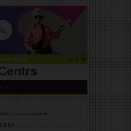
 zāļu saraksts
ksts
s citāts