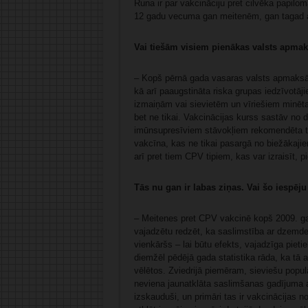
Runa ir par vakcināciju pret cilvēka papilo
12 gadu vecuma gan meitenēm, gan tagad ar
Vai tiešām visiem pienākas valsts apmak
– Kopš pērnā gada vasaras valsts apmaksā 
kā arī paaugstināta riska grupas iedzīvotā
izmaiņām vai sievietēm un vīriešiem minētaj
bet ne tikai. Vakcinācijas kurss sastāv n
imūnsupresīviem stāvokļiem rekomendēta trī
vakcīna, kas ne tikai pasargā no biežākaji
arī pret tiem CPV tipiem, kas var izraisīt
Tās nu gan ir labas ziņas. Vai šo iespēj
– Meitenes pret CPV vakcinē kopš 2009. ga
vajadzētu redzēt, ka saslimstība ar dzemde
vienkāršs – lai būtu efekts, vajadzīga pieti
diemžēl pēdējā gada statistika rāda, ka tā 
vēlētos. Zviedrijā piemēram, sieviešu popu
neviena jaunatklāta saslimšanas gadījuma a
izskauduši, un primāri tas ir vakcinācijas n