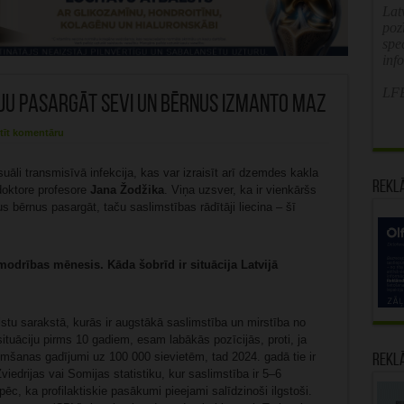
Latv
poz
spe
inf
LFB
ju pasargāt sevi un bērnus izmanto maz
tīt komentāru
suāli transmisīvā infekcija, kas var izraisīt arī dzemdes kakla
Rekl
doktore profesore
Jana Žodžika
. Viņa uzsver, ka ir vienkāršs
 bērnus pasargāt, taču saslimstības rādītāji liecina – šī
odrības mēnesis. Kāda šobrīd ir situācija Latvijā
stu sarakstā, kurās ir augstākā saslimstība un mirstība no
ituāciju pirms 10 gadiem, esam labākās pozīcijās, proti, ja
imšanas gadījumi uz 100 000 sievietēm, tad 2024. gadā tie ir
Rekl
iedrijas vai Somijas statistiku, kur saslimstība ir 5–6
 tāpēc, ka profilaktiskie pasākumi pieejami salīdzinoši ilgstoši.