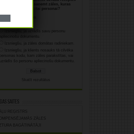
numuru un vēlas saņemt zāles, kuras
parakstītas citai personai?
Neizsniegšu zāles.
Izsniegšu zāles.
Izsniegšu, ja uzrādīs savu personu
apliecinošu dokumentu.
Izsniegšu, ja zāles domātas radiniekam.
Izsniegšu, ja klients nosauks tā cilvēka
personas kodu, kam zāles parakstītas, vai
uzrādīs šo personu apliecinošu dokumentu.
Skatīt rezultātus
gas saites
ĀĻU REĢISTRS
OMPENSĒJAMĀS ZĀLES
ZTURA BAGĀTINĀTĀJI