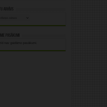
u arhīvs
stu
vs
mie pasākumi
rīd nav gaidāmo pasākumi.