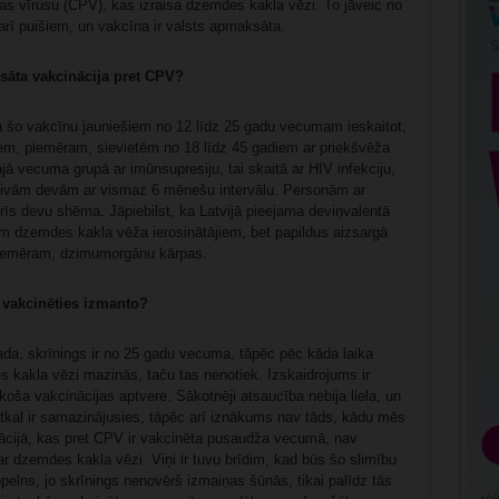
mas vīrusu (CPV), kas izraisa dzemdes kakla vēzi. To jāveic no
ī puišiem, un vakcīna ir valsts apmaksāta.
sāta vakcinācija pret CPV?
šo vakcīnu jauniešiem no 12 līdz 25 gadu vecumam ieskaitot,
jiem, piemēram, sievietēm no 18 līdz 45 gadiem ar priekšvēža
ā vecuma grupā ar imūnsupresiju, tai skaitā ar HIV infekciju,
o divām devām ar vismaz 6 mēnešu intervālu. Personām ar
s devu shēma. Jāpiebilst, ka Latvijā pieejama deviņvalentā
em dzemdes kakla vēža ierosinātājiem, bet papildus aizsargā
, piemēram, dzimumorgānu kārpas.
u vakcinēties izmanto?
da, skrīnings ir no 25 gadu vecuma, tāpēc pēc kāda laika
s kakla vēzi mazinās, taču tas nenotiek. Izskaidrojums ir
ekoša vakcinācijas aptvere. Sākotnēji atsaucība nebija liela, un
atkal ir samazinājusies, tāpēc arī iznākums nav tāds, kādu mēs
lācijā, kas pret CPV ir vakcinēta pusaudža vecumā, nav
r dzemdes kakla vēzi. Viņi ir tuvu brīdim, kad būs šo slimību
opelns, jo skrīnings nenovērš izmaiņas šūnās, tikai palīdz tās