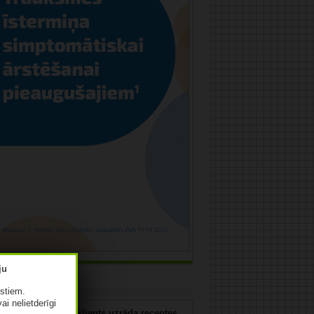
uja
istiem.
vai nelietderīgi
 jūs rīkosities, ja klients uzrāda receptes