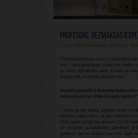
Profesore: Bezmaksas iespē
Publicējis:
MIC Administrācija
23/01/2026
Raks
“Cilvēka papilomas vīruss ir izplatītākā sek
vēzi,” saka ginekoloģe, medicīnas zinātņu 
un valsts apmaksāts veids, kā sevi un savus
iespēja tiek izmantota gaužām maz.
Janvāris pasaulē ir dzemdes kakla vēža m
salīdzinājumā ar citām Eiropas valstīm?
– Situācija nav spoža, joprojām esam to val
dzemdes kakla vēža. Lai gan salīdzinot ar s
2014. gadā Latvijā bija aptuveni 22–23 sasl
19. Un tomēr, ja salīdzinām, piemēram, ar Zv
gadījumi, tad šis skaitlis ir par lielu. Īpaši