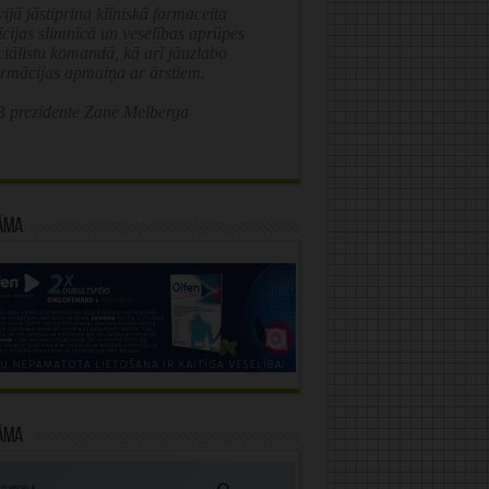
ijā jāstiprina klīniskā farmaceita
īcijas slimnīcā un veselības aprūpes
ciālistu komandā, kā arī jāuzlabo
ormācijas apmaiņa ar ārstiem.
 prezidente Zane Melberga
āma
āma