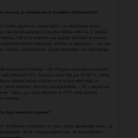
šā vecumā, ja sieviete jau ir uzsākusi dzimumdzīvi?
m cilvēka papilomas vīrusa tipiem, un inficēšanās notiek
u vakcinācija pieaugušā vecumā nebūtu efektīva, jo lielākai
stabilas, līdz ar to praktiski nav iespēju inficēties ar jauniem
jāizvērtē katram individuāli, atbildot uz jautājumu, – vai man
as vīrusus. Ja iespējamas jaunas attiecības, tad vakcinācija
suāli transmisīvā infekcija. Līdz 20 gadu vecumam to jauniešu
 vakcinēti pret CPV, šo vīrusu atrod līdz pat 70–80 %, turklāt
adījumu cilvēka imūnā sistēma no šī vīrusa atbrīvojas un
mēs nekad nezinām, kam tiks visnejaukākais – 16. – papilomas
ne. Tāpēc, ja ir risks inficēties ar CPV, vērts apsvērt
ti nekaitēs.
etēm šajā modrības mēnesī?
lām. Profilakse ir vienkāršs un mūsu valstī apmaksāts veids, kā
ža garumā. Un tā ir iespēja izdarīt visu, lai mūsu bērniem
āka veselība.