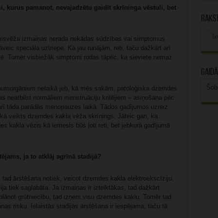
i, kurus pamanot, nevajadzētu gaidīt skrīninga vēstuli, bet
Rakst
Rak
irmsvēža izmaiņas nerada nekādas sūdzības vai simptomus
arhī
āveic speciāla uztriepe. Kā jau runājām, reti, taču dažkārt arī
tē. Tomēr visbiežāk simptomi rodas tāpēc, ka sieviete nemaz
Gaidā
Šob
imumorgāniem nelaikā jeb, kā mēs sakām, patoloģiska dzemdes
as neatbilst normāliem menstruāciju kritējiem – asiņošana pēc
 arī tāda parādās menopauzes laikā. Tādos gadījumos uzreiz
laikā veikts dzemdes kakla vēža skrīnings. Jāteic gan, ka
s kakla vēzis kā iemesls būs ļoti reti, bet jebkurā gadījumā
ējams, ja to atklāj agrīnā stadijā?
 tad ārstēšana notiek, veicot dzemdes kakla elektroekscīziju,
ja tiek saglabāta. Ja izmaiņas ir izteiktākas, tad dažkārt
 plānot grūtniecību, tad izņem visu dzemdes kaklu. Tomēr tad
as risku. Ielaistās stadijās ārstēšana ir iespējama, taču tā