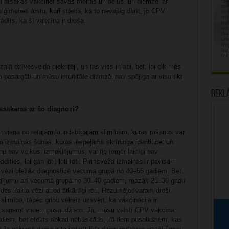
āki atsakās vakcinēt savas meitas un dēlus, un diemžēl ar
a ģimenes ārstu, kuri stāsta, ka to nevajag darīt, jo CPV
rādīts, ka šī vakcīna ir droša.
zaļā dzīvesveida piekritēji, un tas viss ir labi, bet, lai cik mēs
m pasargāti un mūsu imunitāte diemžēl nav spējīga ar visu tikt
Rekl
 saskaras ar šo diagnozi?
ir viena no retajām ļaundabīgajām slimībām, kuras rašanos var
ža izmaiņas šūnās, kuras iespējams skrīningā identificēt un
 nu nav veikusi izmeklējumus, vai tie tomēr laicīgi nav
dīties, lai gan ļoti, ļoti reti. Pirmsvēža izmaiņas ir pavisam
 vēzi biežāk diagnosticē vecuma grupā no 40–55 gadiem. Bet
gadījumu arī vecumā grupā no 30–40 gadiem, mazāk 25–30 gadu
s kakla vēzi atrod ārkārtīgi reti. Rezumējot varam droši
slimība, tāpēc gribu vēlreiz uzsvērt, ka vakcinācija ir
i to saņemt visiem pusaudžiem. Jā, mūsu valstī CPV vakcīna
diem, bet efekts nekad nebūs tāds, kā tiem pusaudžiem, kas