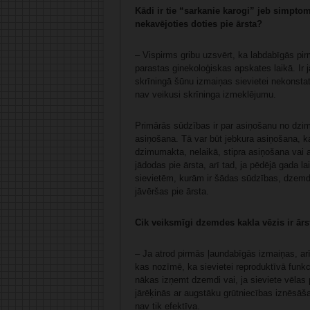
Kādi ir tie “sarkanie karogi” jeb simptom
nekavējoties doties pie ārsta?
– Vispirms gribu uzsvērt, ka labdabīgās p
parastas ginekoloģiskas apskates laikā. Ir j
skrīningā šūnu izmaiņas sievietei nekonsta
nav veikusi skrīninga izmeklējumu.
Primārās sūdzības ir par asiņošanu no dz
asiņošana. Tā var būt jebkura asiņošana, k
dzimumakta, nelaikā, stipra asiņošana vai
jādodas pie ārsta, arī tad, ja pēdējā gada 
sievietēm, kurām ir šādas sūdzības, dzemde
jāvēršas pie ārsta.
Cik veiksmīgi dzemdes kakla vēzis ir ārst
– Ja atrod pirmās ļaundabīgās izmaiņas, arī
kas nozīmē, ka sievietei reproduktīvā funkci
nākas izņemt dzemdi vai, ja sieviete vēlas
jārēķinās ar augstāku grūtniecības iznēsāšan
nav tik efektīva.