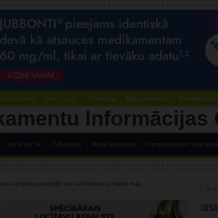
ācības testi
kursi.mic.lv
Tulkošana
Mūsu komanda
Kompensējamo
kursi.mic.lv
Tulkošana
Mūsu komanda
Kompensējamo zāļu sara
sas iespēju pasargāt sevi un bērnus izmanto maz
Diena